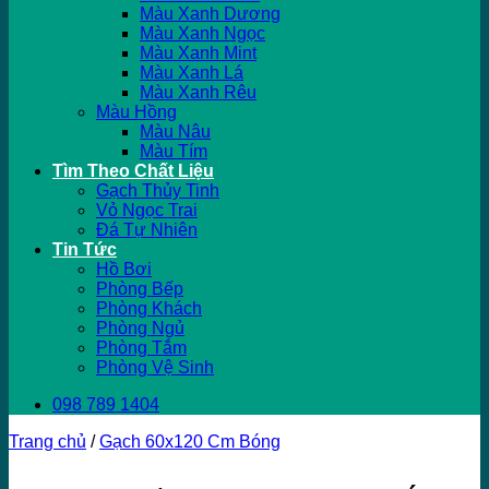
Màu Xanh Dương
Màu Xanh Ngọc
Màu Xanh Mint
Màu Xanh Lá
Màu Xanh Rêu
Màu Hồng
Màu Nâu
Màu Tím
Tìm Theo Chất Liệu
Gạch Thủy Tinh
Vỏ Ngọc Trai
Đá Tự Nhiên
Tin Tức
Hồ Bơi
Phòng Bếp
Phòng Khách
Phòng Ngủ
Phòng Tắm
Phòng Vệ Sinh
098 789 1404
Trang chủ
/
Gạch 60x120 Cm Bóng