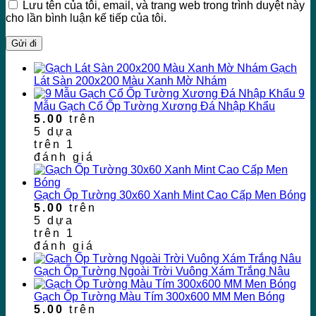
Lưu tên của tôi, email, và trang web trong trình duyệt này
cho lần bình luận kế tiếp của tôi.
Gạch
Lát Sàn 200x200 Màu Xanh Mờ Nhám
9
Mẫu Gạch Cổ Ốp Tường Xương Đá Nhập Khẩu
5.00
trên
5 dựa
trên
1
đánh giá
Gạch Ốp Tường 30x60 Xanh Mint Cao Cấp Men Bóng
5.00
trên
5 dựa
trên
1
đánh giá
Gạch Ốp Tường Ngoài Trời Vuông Xám Trắng Nâu
Gạch Ốp Tường Màu Tím 300x600 MM Men Bóng
5.00
trên