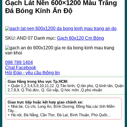
Gạch Lát Nền 600×1200 Màu Trắng
Đá Bóng Kính Ấn Độ
SKU:
AND 07
Danh mục:
Gạch 60x120 Cm Bóng
098 789 1404
Chat Facebook
Hỏi Đáp - yêu cầu thông tin
Giao Hàng trong khu vực Tp.HCM:
+ Quận 1,2,3,4,5,6,10,11,12 ,Q.Tân bình, Q.tân phú, Q.bình tân, Quận
2,7,8,9, Q.Thủ đức, Q. Gò vấp, Q.hóc môn ,Q.phú nhuận
Giao trực tiếp hoặc kết hợp giao chành xe:
+ Nhà bè, Củ chi, Long An, Bình Dương, Đồng Nai,các tỉnh Miền
Tây...
+ Hà nội, Đà Nẳng, Cần Thơ, Đà Lạt, Bình Thuận, Phú Quốc...