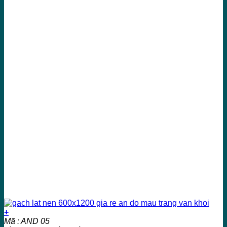
+
Mã : AND 05