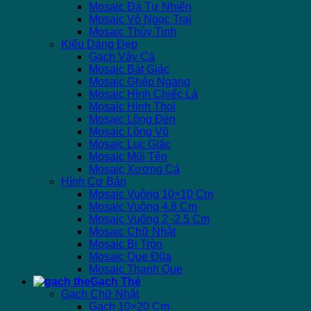
Mosaic Đá Tự Nhiên
Mosaic Vỏ Ngọc Trai
Mosaic Thủy Tinh
Kiểu Dáng Đẹp
Gạch Vảy Cá
Mosaic Bát Giác
Mosaic Ghép Ngang
Mosaic Hình Chiếc Lá
Mosaic Hình Thoi
Mosaic Lồng Đèn
Mosaic Lông Vũ
Mosaic Lục Giác
Mosaic Mũi Tên
Mosaic Xương Cá
Hình Cơ Bản
Mosaic Vuông 10×10 Cm
Mosaic Vuông 4.8 Cm
Mosaic Vuông 2 -2.5 Cm
Mosaic Chữ Nhật
Mosaic Bi Tròn
Mosaic Que Đũa
Mosaic Thanh Que
Gạch Thẻ
Gạch Chữ Nhật
Gạch 10×20 Cm