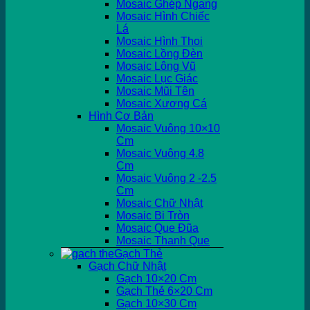
Mosaic Ghép Ngang
Mosaic Hình Chiếc
Lá
Mosaic Hình Thoi
Mosaic Lồng Đèn
Mosaic Lông Vũ
Mosaic Lục Giác
Mosaic Mũi Tên
Mosaic Xương Cá
Hình Cơ Bản
Mosaic Vuông 10×10
Cm
Mosaic Vuông 4.8
Cm
Mosaic Vuông 2 -2.5
Cm
Mosaic Chữ Nhật
Mosaic Bi Tròn
Mosaic Que Đũa
Mosaic Thanh Que
Gạch Thẻ
Gạch Chữ Nhật
Gạch 10×20 Cm
Gạch Thẻ 6×20 Cm
Gạch 10×30 Cm