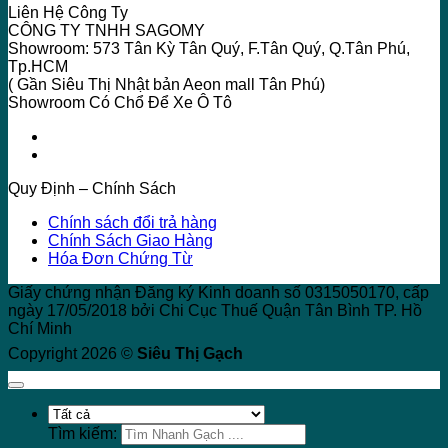
Liên Hệ Công Ty
CÔNG TY TNHH SAGOMY
Showroom: 573 Tân Kỳ Tân Quý, F.Tân Quý, Q.Tân Phú,
Tp.HCM
( Gần Siêu Thị Nhật bản Aeon mall Tân Phú)
Showroom Có Chổ Để Xe Ô Tô
Quy Định – Chính Sách
Chính sách đổi trả hàng
Chính Sách Giao Hàng
Hóa Đơn Chứng Từ
Giấy chứng nhận Đăng ký Kinh doanh số 0315050170, cấp
ngày 17/05/2018 bởi Chi Cục Thuế Quận Tân Bình TP. Hồ
Chí Minh
Copyright 2026 ©
Siêu Thị Gạch
Tìm kiếm: