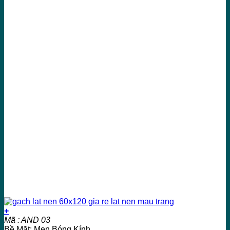
+
Mã : AND 03
Bề Mặt: Men Bóng Kính