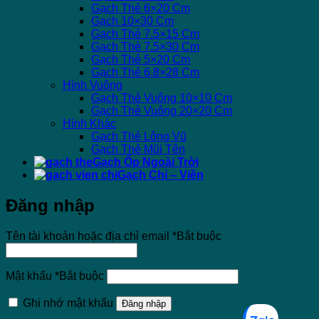
Gạch Thẻ 6×20 Cm
Gạch 10×30 Cm
Gạch Thẻ 7.5×15 Cm
Gạch Thẻ 7.5×30 Cm
Gạch Thẻ 5×20 Cm
Gạch Thẻ 6.8×28 Cm
Hình Vuông
Gạch Thẻ Vuông 10×10 Cm
Gạch Thẻ Vuông 20×20 Cm
Hình Khác
Gạch Thẻ Lông Vũ
Gạch Thẻ Mũi Tên
Gạch Ốp Ngoài Trời
Gạch Chỉ – Viền
Đăng nhập
Tên tài khoản hoặc địa chỉ email
*
Bắt buộc
Mật khẩu
*
Bắt buộc
Ghi nhớ mật khẩu
Đăng nhập