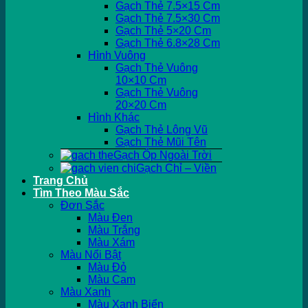
Gạch Thẻ 7.5×15 Cm
Gạch Thẻ 7.5×30 Cm
Gạch Thẻ 5×20 Cm
Gạch Thẻ 6.8×28 Cm
Hình Vuông
Gạch Thẻ Vuông
10×10 Cm
Gạch Thẻ Vuông
20×20 Cm
Hình Khác
Gạch Thẻ Lông Vũ
Gạch Thẻ Mũi Tên
Gạch Ốp Ngoài Trời
Gạch Chỉ – Viền
Trang Chủ
Tìm Theo Màu Sắc
Đơn Sắc
Màu Đen
Màu Trắng
Màu Xám
Màu Nổi Bật
Màu Đỏ
Màu Cam
Màu Xanh
Màu Xanh Biển