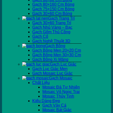
Gạch 80×160 Cm Bóng
Gạch 75×150 Cm Bóng
Gạch 30×60 Cm Bóng
Gạch Trang Trí
Gạch 30×60 Trang Trí
Gạch Nhủ Vàng – Bạc
Gạch Gốm Thủ Công
Gạch Cổ
Gạch Nghệ Thuật 3D
Gạch Bông
Gạch Bông Men 20×20 Cm
Gạch Bông Men 30×30 Cm
Gạch Bông Xi Măng
Gạch Lục Giác
Gạch Lục Giác Men
Gạch Mosaic Lục Giác
Gạch Mosaic
Chất Liệu
Mosaic Đá Tự Nhiên
Mosaic Vỏ Ngọc Trai
Mosaic Thủy Tinh
Kiểu Dáng Đẹp
Gạch Vảy Cá
Mosaic Bát Giác