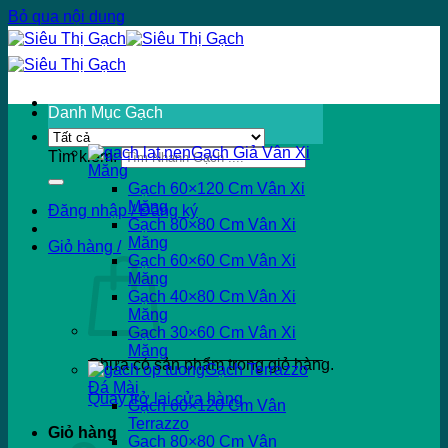
Bỏ qua nội dung
Danh Mục Gạch
Gạch Giả Vân Xi
Tìm kiếm:
Măng
Gạch 60×120 Cm Vân Xi
Măng
Đăng nhập / Đăng ký
Gạch 80×80 Cm Vân Xi
Măng
Giỏ hàng /
Gạch 60×60 Cm Vân Xi
Măng
Gạch 40×80 Cm Vân Xi
Măng
Gạch 30×60 Cm Vân Xi
Măng
Chưa có sản phẩm trong giỏ hàng.
Gạch Terrazzo
Đá Mài
Quay trở lại cửa hàng
Gạch 60×120 Cm Vân
Terrazzo
Giỏ hàng
Gạch 80×80 Cm Vân