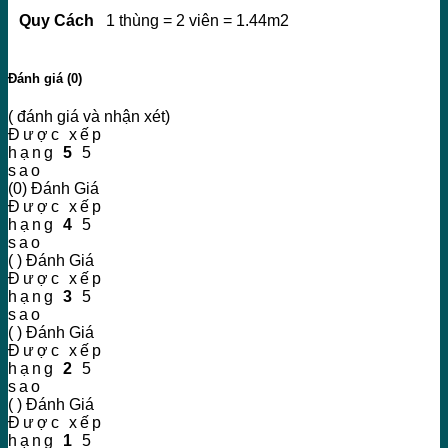
Quy Cách
1 thùng = 2 viên = 1.44m2
Đánh giá (0)
( đánh giá và nhận xét)
Được xếp
hạng
5
5
sao
(0) Đánh Giá
Được xếp
hạng
4
5
sao
( ) Đánh Giá
Được xếp
hạng
3
5
sao
( ) Đánh Giá
Được xếp
hạng
2
5
sao
( ) Đánh Giá
Được xếp
hạng
1
5