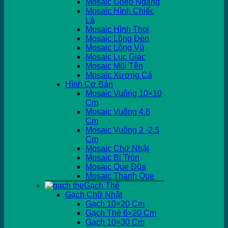
Mosaic Ghép Ngang
Mosaic Hình Chiếc
Lá
Mosaic Hình Thoi
Mosaic Lồng Đèn
Mosaic Lông Vũ
Mosaic Lục Giác
Mosaic Mũi Tên
Mosaic Xương Cá
Hình Cơ Bản
Mosaic Vuông 10×10
Cm
Mosaic Vuông 4.8
Cm
Mosaic Vuông 2 -2.5
Cm
Mosaic Chữ Nhật
Mosaic Bi Tròn
Mosaic Que Đũa
Mosaic Thanh Que
Gạch Thẻ
Gạch Chữ Nhật
Gạch 10×20 Cm
Gạch Thẻ 6×20 Cm
Gạch 10×30 Cm