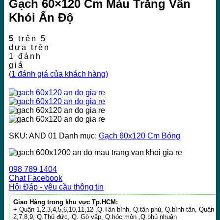
Gạch 60×120 Cm Màu Trắng Vân
Khói Ấn Độ
5
trên 5
dựa trên
1
đánh
giá
(
1
đánh giá của khách hàng)
SKU:
AND 01
Danh mục:
Gạch 60x120 Cm Bóng
098 789 1404
Chat Facebook
Hỏi Đáp - yêu cầu thông tin
Giao Hàng trong khu vực Tp.HCM:
+ Quận 1,2,3,4,5,6,10,11,12 ,Q.Tân bình, Q.tân phú, Q.bình tân, Quận
2,7,8,9, Q.Thủ đức, Q. Gò vấp, Q.hóc môn ,Q.phú nhuận