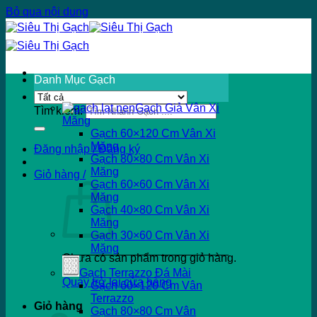
Bỏ qua nội dung
Danh Mục Gạch
Gạch Giả Vân Xi
Tìm kiếm:
Măng
Gạch 60×120 Cm Vân Xi
Măng
Đăng nhập / Đăng ký
Gạch 80×80 Cm Vân Xi
Măng
Giỏ hàng /
Gạch 60×60 Cm Vân Xi
Măng
Gạch 40×80 Cm Vân Xi
Măng
Gạch 30×60 Cm Vân Xi
Măng
Chưa có sản phẩm trong giỏ hàng.
Gạch Terrazzo Đá Mài
Quay trở lại cửa hàng
Gạch 60×120 Cm Vân
Terrazzo
Giỏ hàng
Gạch 80×80 Cm Vân