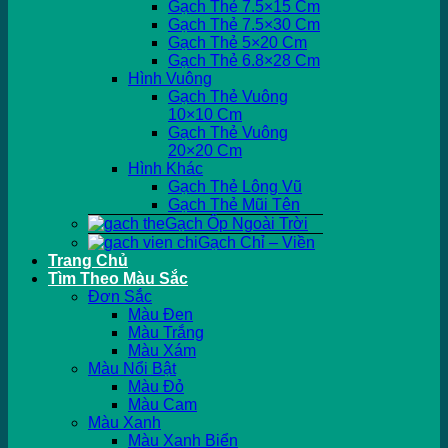
Gạch Thẻ 7.5×15 Cm
Gạch Thẻ 7.5×30 Cm
Gạch Thẻ 5×20 Cm
Gạch Thẻ 6.8×28 Cm
Hình Vuông
Gạch Thẻ Vuông
10×10 Cm
Gạch Thẻ Vuông
20×20 Cm
Hình Khác
Gạch Thẻ Lông Vũ
Gạch Thẻ Mũi Tên
Gạch Ốp Ngoài Trời
Gạch Chỉ – Viền
Trang Chủ
Tìm Theo Màu Sắc
Đơn Sắc
Màu Đen
Màu Trắng
Màu Xám
Màu Nổi Bật
Màu Đỏ
Màu Cam
Màu Xanh
Màu Xanh Biển