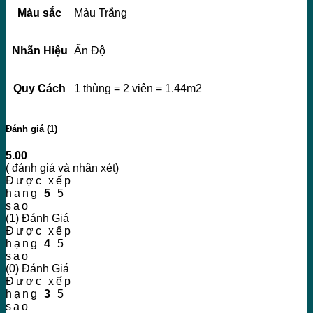
Màu sắc
Màu Trắng
Nhãn Hiệu
Ấn Độ
Quy Cách
1 thùng = 2 viên = 1.44m2
Đánh giá (1)
5.00
( đánh giá và nhận xét)
Được xếp
hạng
5
5
sao
(1) Đánh Giá
Được xếp
hạng
4
5
sao
(0) Đánh Giá
Được xếp
hạng
3
5
sao