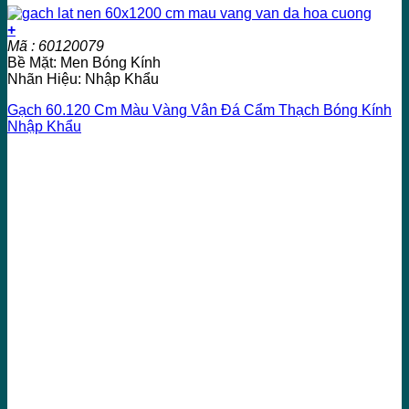
+
Mã : 60120079
Bề Mặt: Men Bóng Kính
Nhãn Hiệu: Nhập Khẩu
Gạch 60.120 Cm Màu Vàng Vân Đá Cẩm Thạch Bóng Kính
Nhập Khẩu