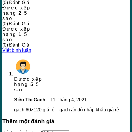
(0) Đánh Giá
Được xếp
hạng
2
5
sao
(0) Đánh Giá
Được xếp
hạng
1
5
sao
(0) Đánh Giá
Viết bình luận
Được xếp
hạng
5
5
sao
Siêu Thị Gạch
–
11 Tháng 4, 2021
gạch 60×120 giá rẻ – gạch ấn độ nhập khẩu giá rẻ
Thêm một đánh giá