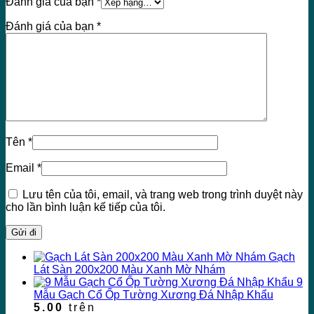
Đánh giá của bạn
*
Đánh giá của bạn
*
Tên
*
Email
*
Lưu tên của tôi, email, và trang web trong trình duyệt này
cho lần bình luận kế tiếp của tôi.
Gạch
Lát Sàn 200x200 Màu Xanh Mờ Nhám
9
Mẫu Gạch Cổ Ốp Tường Xương Đá Nhập Khẩu
5.00
trên