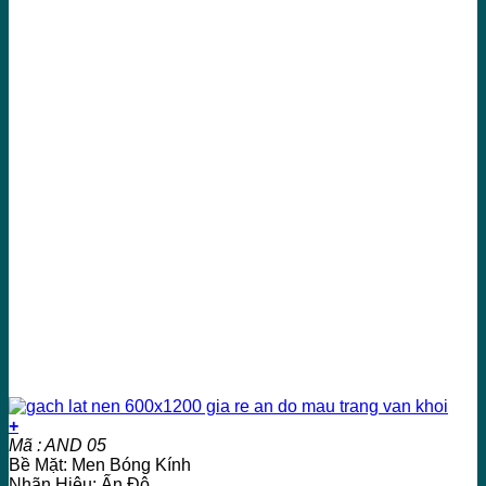
+
Mã : AND 05
Bề Mặt: Men Bóng Kính
Nhãn Hiệu: Ấn Độ