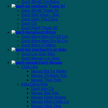
Gạch 30×60 Cm Bóng
Gạch Trang Trí
Gạch 30×60 Trang Trí
Gạch Nhủ Vàng – Bạc
Gạch Gốm Thủ Công
Gạch Cổ
Gạch Nghệ Thuật 3D
Gạch Bông
Gạch Bông Men 20×20 Cm
Gạch Bông Men 30×30 Cm
Gạch Bông Xi Măng
Gạch Lục Giác
Gạch Lục Giác Men
Gạch Mosaic Lục Giác
Gạch Mosaic
Chất Liệu
Mosaic Đá Tự Nhiên
Mosaic Vỏ Ngọc Trai
Mosaic Thủy Tinh
Kiểu Dáng Đẹp
Gạch Vảy Cá
Mosaic Bát Giác
Mosaic Ghép Ngang
Mosaic Hình Chiếc Lá
Mosaic Hình Thoi