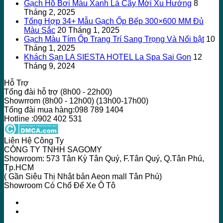
Gạch Hồ Bơi Màu Xanh Lá Cây Mới Xu Hướng
8
Tháng 2, 2025
Tổng Hợp 34+ Mẫu Gạch Ốp Bếp 300×600 MM Đủ
Màu Sắc
20 Tháng 1, 2025
Gạch Màu Tím Ốp Trang Trí Sang Trọng Và Nổi bật
10
Tháng 1, 2025
Khách Sạn LA SIESTA HOTEL La Spa Sai Gon
12
Tháng 9, 2024
Hỗ Trợ
Tổng đài hỗ trợ (8h00 - 22h00)
Showrrom (8h00 - 12h00) (13h00-17h00)
Tổng đài mua hàng:098 789 1404
Hotline :0902 402 531
Liên Hệ Công Ty
CÔNG TY TNHH SAGOMY
Showroom: 573 Tân Kỳ Tân Quý, F.Tân Quý, Q.Tân Phú,
Tp.HCM
( Gần Siêu Thị Nhật bản Aeon mall Tân Phú)
Showroom Có Chổ Để Xe Ô Tô