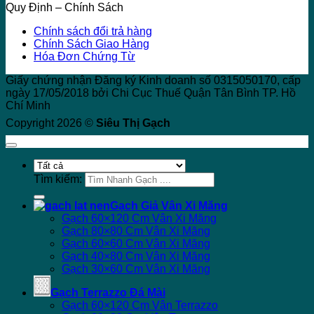
Quy Định – Chính Sách
Chính sách đổi trả hàng
Chính Sách Giao Hàng
Hóa Đơn Chứng Từ
Giấy chứng nhận Đăng ký Kinh doanh số 0315050170, cấp
ngày 17/05/2018 bởi Chi Cục Thuế Quận Tân Bình TP. Hồ
Chí Minh
Copyright 2026 ©
Siêu Thị Gạch
Tìm kiếm:
Gạch Giả Vân Xi Măng
Gạch 60×120 Cm Vân Xi Măng
Gạch 80×80 Cm Vân Xi Măng
Gạch 60×60 Cm Vân Xi Măng
Gạch 40×80 Cm Vân Xi Măng
Gạch 30×60 Cm Vân Xi Măng
Gạch Terrazzo Đá Mài
Gạch 60×120 Cm Vân Terrazzo