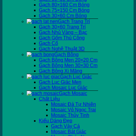
Gạch 80×160 Cm Bóng
Gạch 75×150 Cm Bóng
Gạch 30×60 Cm Bóng
Gạch Trang Trí
Gạch 30×60 Trang Trí
Gạch Nhủ Vàng – Bạc
Gạch Gốm Thủ Công
Gạch Cổ
Gạch Nghệ Thuật 3D
Gạch Bông
Gạch Bông Men 20×20 Cm
Gạch Bông Men 30×30 Cm
Gạch Bông Xi Măng
Gạch Lục Giác
Gạch Lục Giác Men
Gạch Mosaic Lục Giác
Gạch Mosaic
Chất Liệu
Mosaic Đá Tự Nhiên
Mosaic Vỏ Ngọc Trai
Mosaic Thủy Tinh
Kiểu Dáng Đẹp
Gạch Vảy Cá
Mosaic Bát Giác