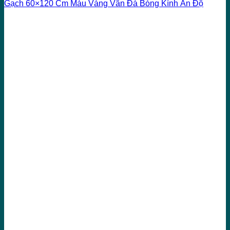
Gạch 60×120 Cm Màu Vàng Vân Đá Bóng Kính Ấn Độ