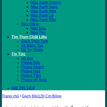
Màu Xanh Dương
Màu Xanh Ngọc
Màu Xanh Mint
Màu Xanh Lá
Màu Xanh Rêu
Màu Hồng
Màu Nâu
Màu Tím
Tìm Theo Chất Liệu
Gạch Thủy Tinh
Vỏ Ngọc Trai
Đá Tự Nhiên
Tin Tức
Hồ Bơi
Phòng Bếp
Phòng Khách
Phòng Ngủ
Phòng Tắm
Phòng Vệ Sinh
098 789 1404
Trang chủ
/
Gạch 60x120 Cm Bóng