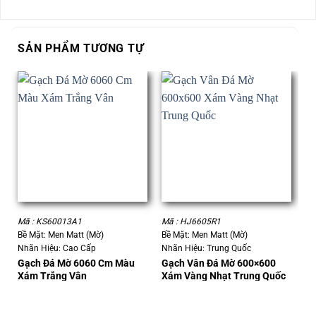
SẢN PHẨM TƯƠNG TỰ
Mã : KS60013A1
Mã : HJ6605R1
Mã
Bề Mặt: Men Matt (Mờ)
Bề Mặt: Men Matt (Mờ)
Bề
Nhãn Hiệu: Cao Cấp
Nhãn Hiệu: Trung Quốc
Nh
Gạch Đá Mờ 6060 Cm Màu
Gạch Vân Đá Mờ 600×600
Gạ
Xám Trắng Vân
Xám Vàng Nhạt Trung Quốc
Và