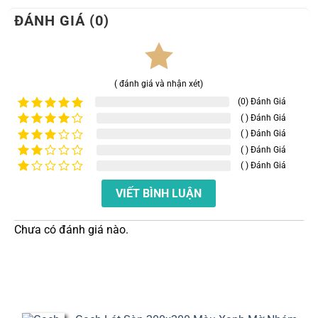
ĐÁNH GIÁ (0)
( đánh giá và nhận xét)
(0) Đánh Giá
( ) Đánh Giá
Được xếp
hạng
5
5
( ) Đánh Giá
Được
sao
xếp
( ) Đánh Giá
Được
hạng
4
xếp
( ) Đánh Giá
Được
5 sao
hạng
xếp
Được
3
5
hạng
VIẾT BÌNH LUẬN
xếp
sao
2
5
hạng
sao
1
5
Chưa có đánh giá nào.
sao