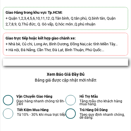
Giao Hàng trong khu vực Tp.HCM:
+ Quận 1,2,3,4,5,6,10,11,12 ,Q.Tân bình, Q.tân phú, Q.bình tân, Quận
2,7,8,9, Q.Thủ đức, Q. Gò vấp, Q.hóc môn ,Q.phú nhuận
Giao trực tiếp hoặc kết hợp giao chành xe:
+ Nhà bè, Củ chi, Long An, Bình Dương, Đồng Nai,các tỉnh Miền Tây...
+ Hà nội, Đà Nẳng, Cần Thơ, Đà Lạt, Bình Thuận, Phú Quốc...
Xem Báo Giá Đầy Đủ
Bảng giá được cập nhật mới nhấtt
Vận Chuyển Giao Hàng
Hỗ Trợ Mẫu
Giao hàng nhanh chóng từ 8h-
Tặng mẫu cho khách hàng
24H
mua hàng.
Tiết Kiệm Mua Hàng
Trả Hàng Dễ Dàng
Từ 10% - 30% khi mua trực tiếp
Theo quy định nhanh chóng,
dễ dàng.