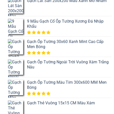
Gạch Lát Sàn 200x200 Màu Xanh Mờ Nhám
9 Mẫu Gạch Cổ Ốp Tường Xương Đá Nhập
Khẩu
5.00
1
trên
Gạch Ốp Tường 30x60 Xanh Mint Cao Cấp
5 dựa
Men Bóng
trên
đánh
giá
5.00
1
trên
Gạch Ốp Tường Ngoài Trời Vuông Xám Trắng
5 dựa
Nâu
trên
đánh
giá
Gạch Ốp Tường Màu Tím 300x600 MM Men
Bóng
5.00
1
trên
Gạch Thẻ Vuông 15x15 CM Màu Xám
5 dựa
trên
đánh
giá