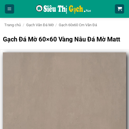
Bỏ
qua
nội
dung
Trang chủ
/
Gạch Vân Đá Mờ
/
Gạch 60x60 Cm Vân Đá
Gạch Đá Mờ 60×60 Vàng Nâu Đá Mờ Matt