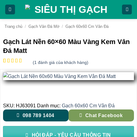
Bỏ
qua
nội
dung
Trang chủ
/
Gạch Vân Đá Mờ
/
Gạch 60x60 Cm Vân Đá
Gạch Lát Nền 60×60 Màu Vàng Kem Vân
Đá Matt
(
1
đánh giá của khách hàng)
5
1
trên 5
dựa trên
đánh giá
SKU:
HJ63091
Danh mục:
Gạch 60x60 Cm Vân Đá
098 789 1404
Chat Facebook
HỎI ĐÁP - YÊU CẦU THÔNG TIN