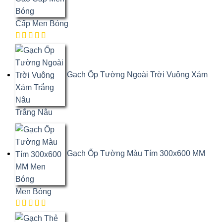
Cấp Men Bóng
5.00
1
trên
5 dựa trên
đánh giá
Gạch Ốp Tường Ngoài Trời Vuông Xám
Trắng Nâu
Gạch Ốp Tường Màu Tím 300x600 MM
Men Bóng
5.00
1
trên