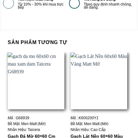
Từ 10% - 30% khi mua trực
Theo quy định nhanh chóng,
tiếp
dễ dàng.
SẢN PHẨM TƯƠNG TỰ
Mã : G68939
Mã : K600200Y1
Mã
Bề Mặt: Men Matt (Mờ)
Bề Mặt: Men Matt (Mờ)
Bề
Nhãn Hiệu: Taicera
Nhãn Hiệu: Cao Cấp
Nh
Gạch Đá Mờ 60×60 Cm
Gạch Lát Nền 60×60 Màu
G