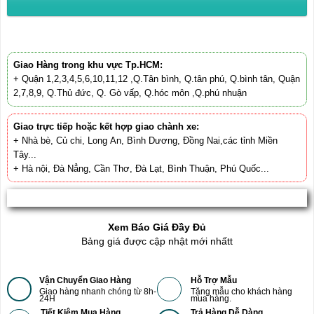
Giao Hàng trong khu vực Tp.HCM:
+ Quận 1,2,3,4,5,6,10,11,12 ,Q.Tân bình, Q.tân phú, Q.bình tân, Quận
2,7,8,9, Q.Thủ đức, Q. Gò vấp, Q.hóc môn ,Q.phú nhuận
Giao trực tiếp hoặc kết hợp giao chành xe:
+ Nhà bè, Củ chi, Long An, Bình Dương, Đồng Nai,các tỉnh Miền
Tây...
+ Hà nội, Đà Nẳng, Cần Thơ, Đà Lạt, Bình Thuận, Phú Quốc...
Xem Báo Giá Đầy Đủ
Bảng giá được cập nhật mới nhấtt
Vận Chuyển Giao Hàng
Hỗ Trợ Mẫu
Giao hàng nhanh chóng từ 8h-
Tặng mẫu cho khách hàng
24H
mua hàng.
Tiết Kiệm Mua Hàng
Trả Hàng Dễ Dàng