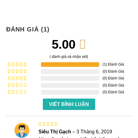
ĐÁNH GIÁ (1)
5.00
( đánh giá và nhận xét)
(1) Đánh Giá
(0) Đánh Giá
Được xếp
hạng
5
5
(0) Đánh Giá
Được
sao
xếp
(0) Đánh Giá
Được
hạng
4
xếp
(0) Đánh Giá
Được
5 sao
hạng
xếp
Được
3
5
hạng
VIẾT BÌNH LUẬN
xếp
sao
2
5
hạng
sao
1
5
sao
Được xếp
Siêu Thị Gạch
–
3 Tháng 6, 2019
hạng
5
5