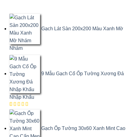
Gạch Lát Sàn 200x200 Màu Xanh Mờ
Nhám
9 Mẫu Gạch Cổ Ốp Tường Xương Đá
Nhập Khẩu
5.00
1
trên
5 dựa trên
đánh giá
Gạch Ốp Tường 30x60 Xanh Mint Cao