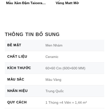
Màu Xám Đậm Taicera
Vàng Matt Mờ
6
G68939
THÔNG TIN BỔ SUNG
BỀ MẶT
Men Nhám
CHẤT LIỆU
Ceramic
KÍCH THƯỚC
60×60 Cm (600×600 MM)
MÀU SẮC
Màu Vàng
NHÃN HIỆU
Trung Quốc
QUY CÁCH
1 Thùng =4 Viên = 1,44 m²