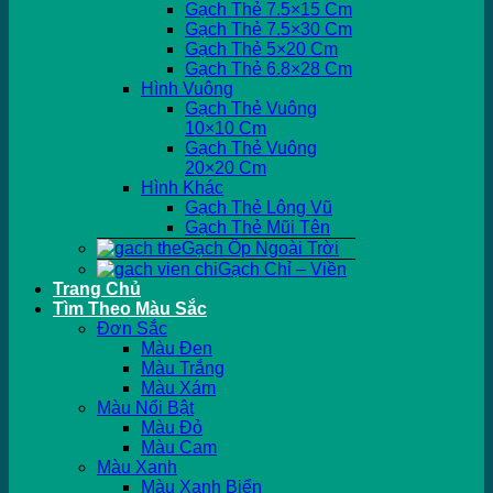
Gạch Thẻ 7.5×15 Cm
Gạch Thẻ 7.5×30 Cm
Gạch Thẻ 5×20 Cm
Gạch Thẻ 6.8×28 Cm
Hình Vuông
Gạch Thẻ Vuông
10×10 Cm
Gạch Thẻ Vuông
20×20 Cm
Hình Khác
Gạch Thẻ Lông Vũ
Gạch Thẻ Mũi Tên
Gạch Ốp Ngoài Trời
Gạch Chỉ – Viền
Trang Chủ
Tìm Theo Màu Sắc
Đơn Sắc
Màu Đen
Màu Trắng
Màu Xám
Màu Nổi Bật
Màu Đỏ
Màu Cam
Màu Xanh
Màu Xanh Biển