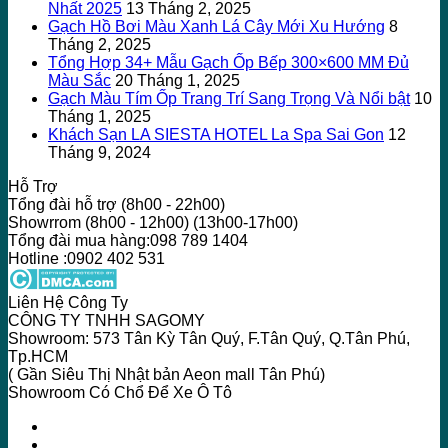
Nhất 2025
13 Tháng 2, 2025
Gạch Hồ Bơi Màu Xanh Lá Cây Mới Xu Hướng
8
Tháng 2, 2025
Tổng Hợp 34+ Mẫu Gạch Ốp Bếp 300×600 MM Đủ
Màu Sắc
20 Tháng 1, 2025
Gạch Màu Tím Ốp Trang Trí Sang Trọng Và Nổi bật
10
Tháng 1, 2025
Khách Sạn LA SIESTA HOTEL La Spa Sai Gon
12
Tháng 9, 2024
Hỗ Trợ
Tổng đài hỗ trợ (8h00 - 22h00)
Showrrom (8h00 - 12h00) (13h00-17h00)
Tổng đài mua hàng:098 789 1404
Hotline :0902 402 531
Liên Hệ Công Ty
CÔNG TY TNHH SAGOMY
Showroom: 573 Tân Kỳ Tân Quý, F.Tân Quý, Q.Tân Phú,
Tp.HCM
( Gần Siêu Thị Nhật bản Aeon mall Tân Phú)
Showroom Có Chổ Để Xe Ô Tô