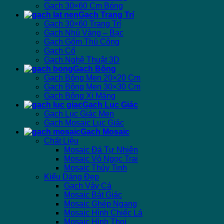
Gạch 30×60 Cm Bóng
Gạch Trang Trí
Gạch 30×60 Trang Trí
Gạch Nhủ Vàng – Bạc
Gạch Gốm Thủ Công
Gạch Cổ
Gạch Nghệ Thuật 3D
Gạch Bông
Gạch Bông Men 20×20 Cm
Gạch Bông Men 30×30 Cm
Gạch Bông Xi Măng
Gạch Lục Giác
Gạch Lục Giác Men
Gạch Mosaic Lục Giác
Gạch Mosaic
Chất Liệu
Mosaic Đá Tự Nhiên
Mosaic Vỏ Ngọc Trai
Mosaic Thủy Tinh
Kiểu Dáng Đẹp
Gạch Vảy Cá
Mosaic Bát Giác
Mosaic Ghép Ngang
Mosaic Hình Chiếc Lá
Mosaic Hình Thoi