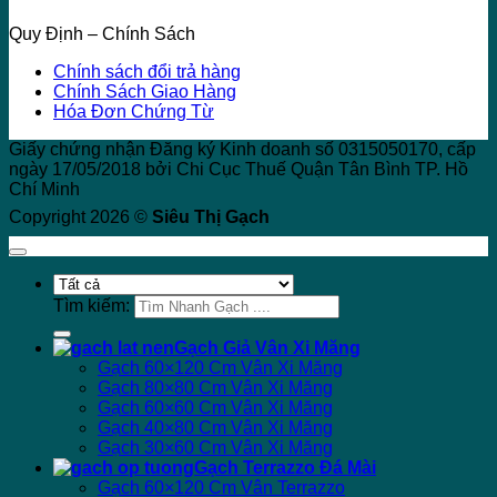
Quy Định – Chính Sách
Chính sách đổi trả hàng
Chính Sách Giao Hàng
Hóa Đơn Chứng Từ
Giấy chứng nhận Đăng ký Kinh doanh số 0315050170, cấp
ngày 17/05/2018 bởi Chi Cục Thuế Quận Tân Bình TP. Hồ
Chí Minh
Copyright 2026 ©
Siêu Thị Gạch
Tìm kiếm:
Gạch Giả Vân Xi Măng
Gạch 60×120 Cm Vân Xi Măng
Gạch 80×80 Cm Vân Xi Măng
Gạch 60×60 Cm Vân Xi Măng
Gạch 40×80 Cm Vân Xi Măng
Gạch 30×60 Cm Vân Xi Măng
Gạch Terrazzo Đá Mài
Gạch 60×120 Cm Vân Terrazzo