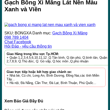
Gạch Bông Xi Măng Lát Nền Màu
Xanh và Viền
SKU:
BONGXA
Danh mục:
Gạch Bông Xi Măng
098 789 1404
Chat Facebook
Hỏi Đáp - yêu cầu thông tin
Giao Hàng trong khu vực Tp.HCM:
+ Quận 1,2,3,4,5,6,10,11,12 ,Q.Tân bình, Q.tân phú, Q.bình tân, Quận
2,7,8,9, Q.Thủ đức, Q. Gò vấp, Q.hóc môn ,Q.phú nhuận
Giao trực tiếp hoặc kết hợp giao chành xe:
+ Nhà bè, Củ chi, Long An, Bình Dương, Đồng Nai,các tỉnh Miền
Tây...
+ Hà nội, Đà Nẳng, Cần Thơ, Đà Lạt, Bình Thuận, Phú Quốc...
Xem Báo Giá Đầy Đủ