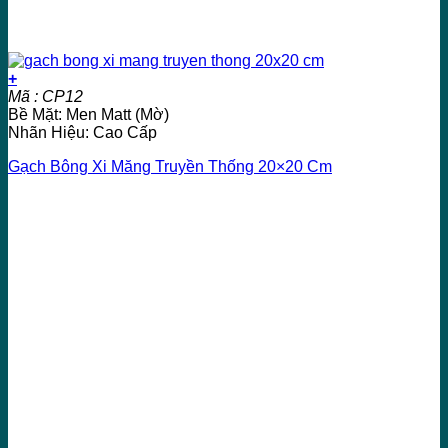
+
Mã : CP12
Bề Mặt: Men Matt (Mờ)
Nhãn Hiệu: Cao Cấp
Gạch Bông Xi Măng Truyền Thống 20×20 Cm