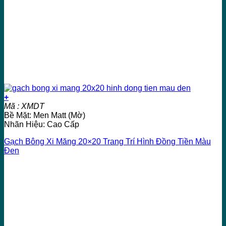
+
Mã : XMDT
Bề Mặt: Men Matt (Mờ)
Nhãn Hiệu: Cao Cấp
Gạch Bông Xi Măng 20×20 Trang Trí Hình Đồng Tiền Màu
Đen