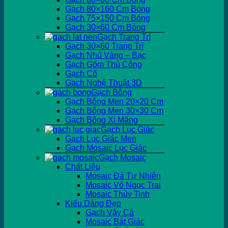
Gạch 80×160 Cm Bóng
Gạch 75×150 Cm Bóng
Gạch 30×60 Cm Bóng
Gạch Trang Trí
Gạch 30×60 Trang Trí
Gạch Nhủ Vàng – Bạc
Gạch Gốm Thủ Công
Gạch Cổ
Gạch Nghệ Thuật 3D
Gạch Bông
Gạch Bông Men 20×20 Cm
Gạch Bông Men 30×30 Cm
Gạch Bông Xi Măng
Gạch Lục Giác
Gạch Lục Giác Men
Gạch Mosaic Lục Giác
Gạch Mosaic
Chất Liệu
Mosaic Đá Tự Nhiên
Mosaic Vỏ Ngọc Trai
Mosaic Thủy Tinh
Kiểu Dáng Đẹp
Gạch Vảy Cá
Mosaic Bát Giác