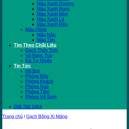
Màu Xanh Dương
Màu Xanh Ngọc
Màu Xanh Mint
Màu Xanh Lá
Màu Xanh Rêu
Màu Hồng
Màu Nâu
Màu Tím
Tìm Theo Chất Liệu
Gạch Thủy Tinh
Vỏ Ngọc Trai
Đá Tự Nhiên
Tin Tức
Hồ Bơi
Phòng Bếp
Phòng Khách
Phòng Ngủ
Phòng Tắm
Phòng Vệ Sinh
098 789 1404
Trang chủ
/
Gạch Bông Xi Măng