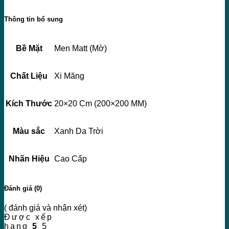
Thông tin bổ sung
Bề Mặt
Men Matt (Mờ)
Chất Liệu
Xi Măng
Kích Thước
20×20 Cm (200×200 MM)
Màu sắc
Xanh Da Trời
Nhãn Hiệu
Cao Cấp
Đánh giá (0)
( đánh giá và nhận xét)
Được xếp
hạng
5
5