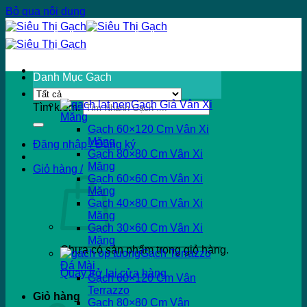
Bỏ qua nội dung
Danh Mục Gạch
Gạch Giả Vân Xi
Tìm kiếm:
Măng
Gạch 60×120 Cm Vân Xi
Măng
Đăng nhập / Đăng ký
Gạch 80×80 Cm Vân Xi
Măng
Giỏ hàng /
Gạch 60×60 Cm Vân Xi
Măng
Gạch 40×80 Cm Vân Xi
Măng
Gạch 30×60 Cm Vân Xi
Măng
Chưa có sản phẩm trong giỏ hàng.
Gạch Terrazzo
Đá Mài
Quay trở lại cửa hàng
Gạch 60×120 Cm Vân
Terrazzo
Giỏ hàng
Gạch 80×80 Cm Vân