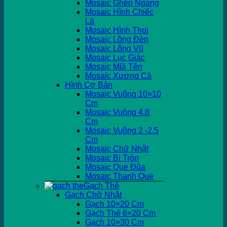
Mosaic Ghép Ngang
Mosaic Hình Chiếc
Lá
Mosaic Hình Thoi
Mosaic Lồng Đèn
Mosaic Lông Vũ
Mosaic Lục Giác
Mosaic Mũi Tên
Mosaic Xương Cá
Hình Cơ Bản
Mosaic Vuông 10×10
Cm
Mosaic Vuông 4.8
Cm
Mosaic Vuông 2 -2.5
Cm
Mosaic Chữ Nhật
Mosaic Bi Tròn
Mosaic Que Đũa
Mosaic Thanh Que
Gạch Thẻ
Gạch Chữ Nhật
Gạch 10×20 Cm
Gạch Thẻ 6×20 Cm
Gạch 10×30 Cm