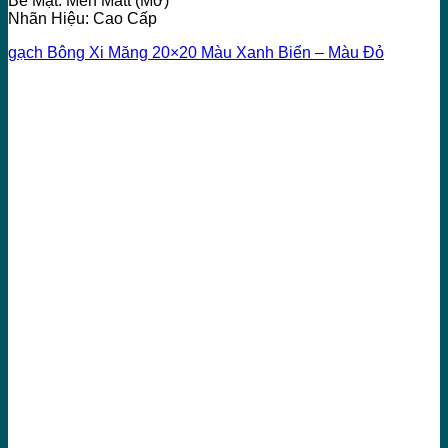
Bề Mặt: Men Matt (Mờ)
Nhãn Hiệu: Cao Cấp
gạch Bông Xi Măng 20×20 Màu Xanh Biển – Màu Đỏ