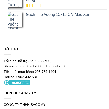
5.00
1
trên
Gạch Thẻ Vuông 15x15 CM Màu Xám
5 dựa trên
đánh giá
HỖ TRỢ
Tổng đài hỗ trợ (8h00 - 22h00)
Showrrom (8h00 - 12h00) (13h00-17h00)
Tổng đài mua hàng:098 789 1404
Hotline :0902 402 531
LIÊN HỆ CÔNG TY
CÔNG TY TNHH SAGOMY