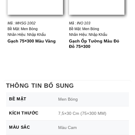
Mã : MHSG 1002
Mã : INO 103
Mã
Bề Mặt: Men Bóng
Bề Mặt: Men Bóng
Bề
Nhãn Hiệu: Nhập Khẩu
Nhãn Hiệu: Nhập Khẩu
Nh
Gạch 75×300 Màu Vàng
Gạch Ốp Tường Màu Đỏ
G
Đô 75×300
H
B
THÔNG TIN BỔ SUNG
BỀ MẶT
Men Bóng
KÍCH THƯỚC
7,5×30 Cm (75×300 MM)
MÀU SẮC
Màu Cam