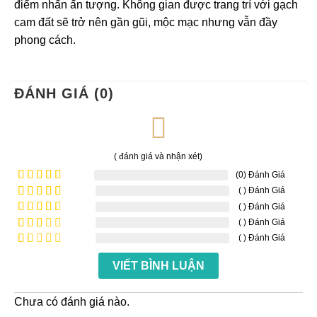
điểm nhấn ấn tượng. Không gian được trang trí với gạch
cam đất sẽ trở nên gần gũi, mộc mạc nhưng vẫn đầy
phong cách.
ĐÁNH GIÁ (0)
( đánh giá và nhận xét)
(0) Đánh Giá
( ) Đánh Giá
Được xếp
hạng
5
5
( ) Đánh Giá
Được
sao
xếp
( ) Đánh Giá
Được
hạng
4
xếp
( ) Đánh Giá
Được
5 sao
hạng
xếp
Được
3
5
hạng
VIẾT BÌNH LUẬN
xếp
sao
2
5
hạng
sao
1
5
Chưa có đánh giá nào.
sao