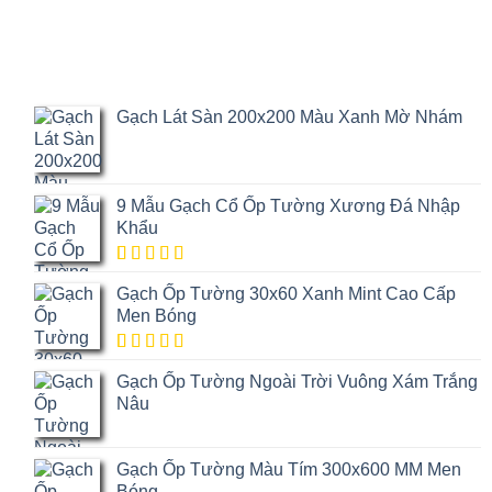
Gạch Lát Sàn 200x200 Màu Xanh Mờ Nhám
9 Mẫu Gạch Cổ Ốp Tường Xương Đá Nhập
Khẩu
5.00
1
trên
Gạch Ốp Tường 30x60 Xanh Mint Cao Cấp
5 dựa trên
đánh giá
Men Bóng
5.00
1
trên
Gạch Ốp Tường Ngoài Trời Vuông Xám Trắng
5 dựa trên
đánh giá
Nâu
Gạch Ốp Tường Màu Tím 300x600 MM Men
Bóng