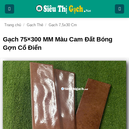
Bỏ
qua
nội
dung
Trang chủ
/
Gạch Thẻ
/
Gạch 7,5x30 Cm
Gạch 75×300 MM Màu Cam Đất Bóng
Gợn Cổ Điển