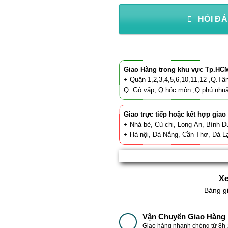
HỎI ĐÁ
Giao Hàng trong khu vực Tp.HC
+ Quận 1,2,3,4,5,6,10,11,12 ,Q.Tân
Q. Gò vấp, Q.hóc môn ,Q.phú nhu
Giao trực tiếp hoặc kết hợp giao
+ Nhà bè, Củ chi, Long An, Bình D
+ Hà nội, Đà Nẳng, Cần Thơ, Đà Lạ
Xe
Bảng g
Vận Chuyển Giao Hàng
Giao hàng nhanh chóng từ 8h