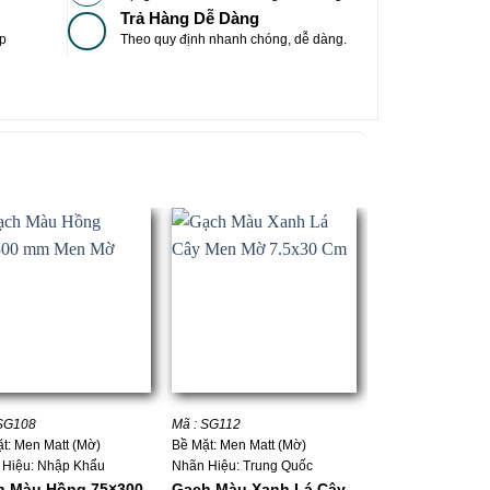
Trả Hàng Dễ Dàng
p
Theo quy định nhanh chóng, dễ dàng.
+
+
 SG108
Mã : SG112
Mã :
t: Men Matt (Mờ)
Bề Mặt: Men Matt (Mờ)
Bề Mặt: Men Bóng
 Hiệu: Nhập Khẩu
Nhãn Hiệu: Trung Quốc
Nhãn Hiệu: Nhập 
h Màu Hồng 75×300
Gạch Màu Xanh Lá Cây
Gạch Thẻ Màu