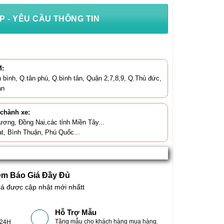
P - YÊU CẦU THÔNG TIN
M:
 bình, Q.tân phú, Q.bình tân, Quận 2,7,8,9, Q.Thủ đức,
ận
 chành xe:
ương, Đồng Nai,các tỉnh Miền Tây...
t, Bình Thuận, Phú Quốc...
m Báo Giá Đầy Đủ
iá được cập nhật mới nhấtt
Hỗ Trợ Mẫu
Tặng mẫu cho khách hàng mua hàng.
-24H