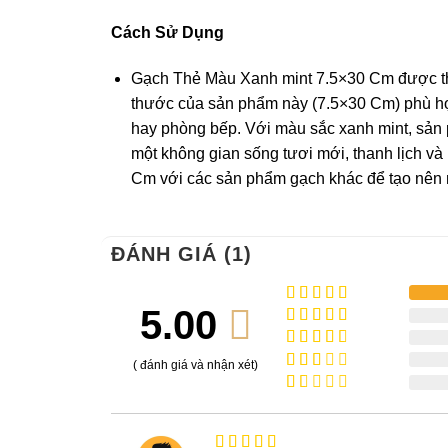
Cách Sử Dụng
Gạch Thẻ Màu Xanh mint 7.5×30 Cm được thi
thước của sản phẩm này (7.5×30 Cm) phù h
hay phòng bếp. Với màu sắc xanh mint, sản
một không gian sống tươi mới, thanh lịch v
Cm với các sản phẩm gạch khác để tạo nên m
ĐÁNH GIÁ (1)
5.00
Được xếp
hạng
5
5
Được
sao
xếp
Được
( đánh giá và nhận xét)
hạng
4
xếp
Được
5 sao
hạng
xếp
Được
3
5
hạng
xếp
sao
2
5
hạng
sao