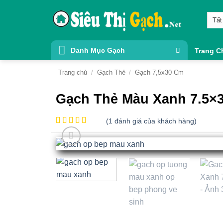
Bỏ
qua
nội
dung
Danh Mục Gạch
Trang C
Trang chủ
/
Gạch Thẻ
/
Gạch 7,5x30 Cm
Gạch Thẻ Màu Xanh 7.5×
(
1
đánh giá của khách hàng)
5
1
trên 5
dựa trên
đánh giá