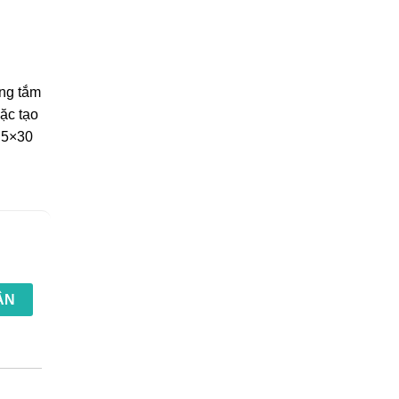
h
òng tắm
ặc tạo
7.5×30
ẬN