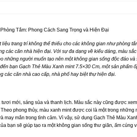
 Phòng Tắm: Phong Cách Sang Trọng và Hiện Đại
 liệu trang trí không thể thiếu cho các không gian như phòng tắ
ng các căn nhà hiện đại. Với sự đa dạng về kiểu dáng, màu sắc
i cho những người muốn tạo nên một không gian sống độc đáo và
hiệu đến bạn Gạch Thẻ Màu Xanh mint 7.5×30 Cm, một sản phẩm ố
 các căn nhà cao cấp, nhà phố hay biệt thự hiện đại.
 tươi mới, sáng sủa và thanh lịch. Màu sắc này cũng được xem
. Theo phong thủy, màu xanh mint được coi là một trong những
 và may mắn trong tình cảm. Vì vậy, sử dụng Gạch Thẻ Màu Xan
a bạn sẽ giúp tạo ra một không gian sống thư giãn, ấm cúng v