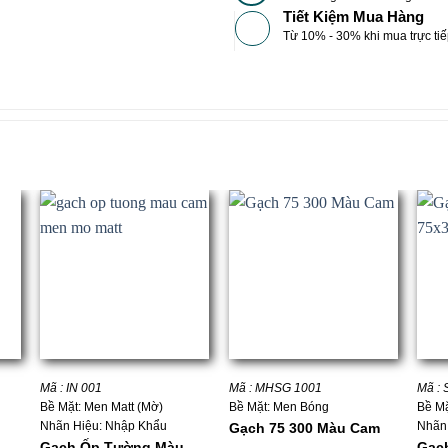
Tiết Kiệm Mua Hàng
Từ 10% - 30% khi mua trực tiế
+
+
+
Mã : IN 001
Mã : MHSG 1001
Mã :
Bề Mặt: Men Matt (Mờ)
Bề Mặt: Men Bóng
Bề Mặ
Nhãn Hiệu: Nhập Khẩu
Nhãn
Gạch 75 300 Màu Cam
Gạch Ốp Tường Màu
Gạc