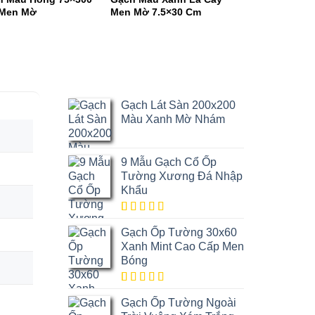
Men Mờ
Men Mờ 7.5×30 Cm
Cây – Xanh Rê
Lá Mạ
Gạch Lát Sàn 200x200
Màu Xanh Mờ Nhám
9 Mẫu Gạch Cổ Ốp
Tường Xương Đá Nhập
Khẩu
5.00
1
trên
Gạch Ốp Tường 30x60
5 dựa trên
đánh giá
Xanh Mint Cao Cấp Men
Bóng
5.00
1
trên
Gạch Ốp Tường Ngoài
5 dựa trên