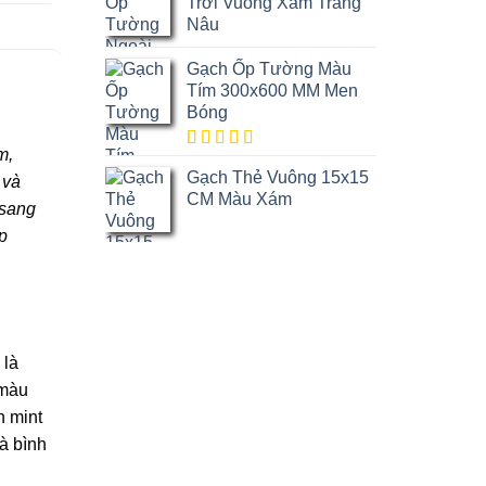
đánh giá
Trời Vuông Xám Trắng
Nâu
Gạch Ốp Tường Màu
Tím 300x600 MM Men
Bóng
m,
5.00
1
trên
Gạch Thẻ Vuông 15x15
5 dựa trên
 và
đánh giá
CM Màu Xám
 sang
p
 là
 màu
h mint
à bình