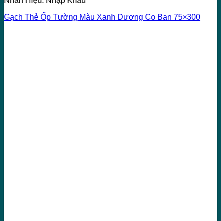
Nhãn Hiệu: Nhập Khẩu
Gạch Thẻ Ốp Tường Màu Xanh Dương Co Ban 75×300