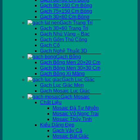
Gạch 80×160 Cm Bóng
Gạch 75×150 Cm Bóng
Gạch 30×60 Cm Bóng
Gạch Trang Trí
Gạch 30×60 Trang Trí
Gạch Nhủ Vàng – Bạc
Gạch Gốm Thủ Công
Gạch Cổ
Gạch Nghệ Thuật 3D
Gạch Bông
Gạch Bông Men 20×20 Cm
Gạch Bông Men 30×30 Cm
Gạch Bông Xi Măng
Gạch Lục Giác
Gạch Lục Giác Men
Gạch Mosaic Lục Giác
Gạch Mosaic
Chất Liệu
Mosaic Đá Tự Nhiên
Mosaic Vỏ Ngọc Trai
Mosaic Thủy Tinh
Kiểu Dáng Đẹp
Gạch Vảy Cá
Mosaic Bát Giác