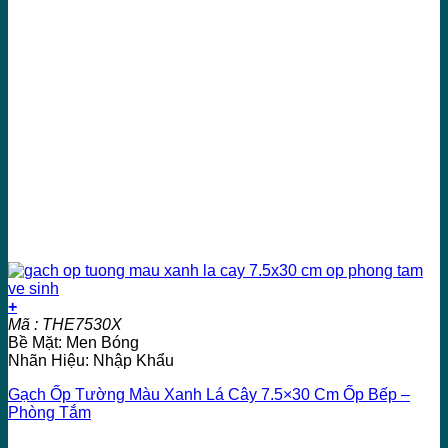
+
Mã : THE7530X
Bề Mặt: Men Bóng
Nhãn Hiệu: Nhập Khẩu
Gạch Ốp Tường Màu Xanh Lá Cây 7.5×30 Cm Ốp Bếp –
Phòng Tắm