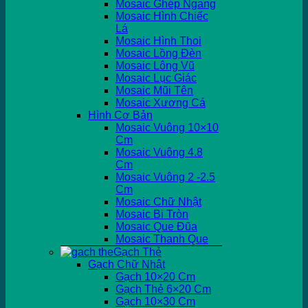
Mosaic Ghép Ngang
Mosaic Hình Chiếc
Lá
Mosaic Hình Thoi
Mosaic Lồng Đèn
Mosaic Lông Vũ
Mosaic Lục Giác
Mosaic Mũi Tên
Mosaic Xương Cá
Hình Cơ Bản
Mosaic Vuông 10×10
Cm
Mosaic Vuông 4.8
Cm
Mosaic Vuông 2 -2.5
Cm
Mosaic Chữ Nhật
Mosaic Bi Tròn
Mosaic Que Đũa
Mosaic Thanh Que
Gạch Thẻ
Gạch Chữ Nhật
Gạch 10×20 Cm
Gạch Thẻ 6×20 Cm
Gạch 10×30 Cm