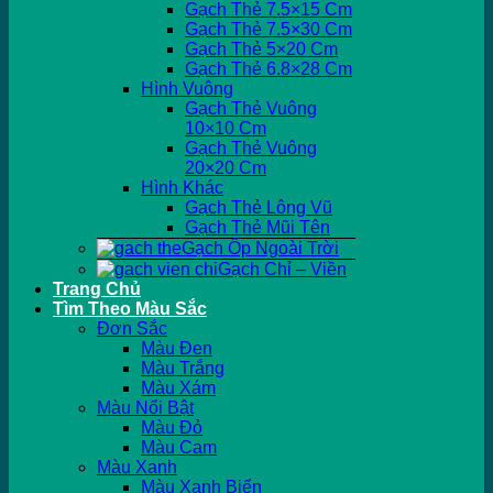
Gạch Thẻ 7.5×15 Cm
Gạch Thẻ 7.5×30 Cm
Gạch Thẻ 5×20 Cm
Gạch Thẻ 6.8×28 Cm
Hình Vuông
Gạch Thẻ Vuông
10×10 Cm
Gạch Thẻ Vuông
20×20 Cm
Hình Khác
Gạch Thẻ Lông Vũ
Gạch Thẻ Mũi Tên
Gạch Ốp Ngoài Trời
Gạch Chỉ – Viền
Trang Chủ
Tìm Theo Màu Sắc
Đơn Sắc
Màu Đen
Màu Trắng
Màu Xám
Màu Nổi Bật
Màu Đỏ
Màu Cam
Màu Xanh
Màu Xanh Biển