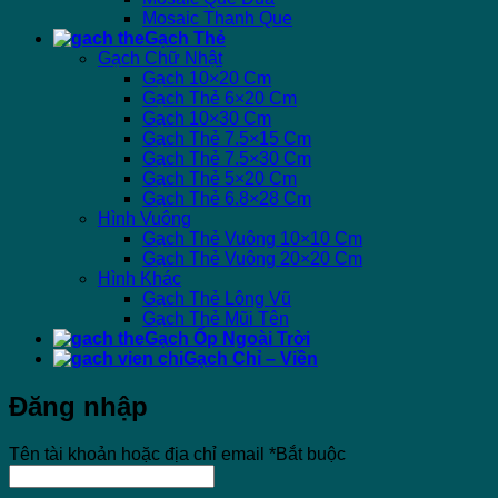
Mosaic Thanh Que
Gạch Thẻ
Gạch Chữ Nhật
Gạch 10×20 Cm
Gạch Thẻ 6×20 Cm
Gạch 10×30 Cm
Gạch Thẻ 7.5×15 Cm
Gạch Thẻ 7.5×30 Cm
Gạch Thẻ 5×20 Cm
Gạch Thẻ 6.8×28 Cm
Hình Vuông
Gạch Thẻ Vuông 10×10 Cm
Gạch Thẻ Vuông 20×20 Cm
Hình Khác
Gạch Thẻ Lông Vũ
Gạch Thẻ Mũi Tên
Gạch Ốp Ngoài Trời
Gạch Chỉ – Viền
Đăng nhập
Tên tài khoản hoặc địa chỉ email
*
Bắt buộc