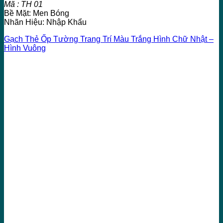
Mã : TH 01
Bề Mặt: Men Bóng
Nhãn Hiệu: Nhập Khẩu
Gạch Thẻ Ốp Tường Trang Trí Màu Trắng Hình Chữ Nhật –
Hình Vuông