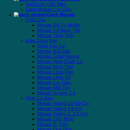
Gạch Lục Giác Men
Gạch Mosaic Lục Giác
Gạch Mosaic
Chất Liệu
Mosaic Đá Tự Nhiên
Mosaic Vỏ Ngọc Trai
Mosaic Thủy Tinh
Kiểu Dáng Đẹp
Gạch Vảy Cá
Mosaic Bát Giác
Mosaic Ghép Ngang
Mosaic Hình Chiếc Lá
Mosaic Hình Thoi
Mosaic Lồng Đèn
Mosaic Lông Vũ
Mosaic Lục Giác
Mosaic Mũi Tên
Mosaic Xương Cá
Hình Cơ Bản
Mosaic Vuông 10×10 Cm
Mosaic Vuông 4.8 Cm
Mosaic Vuông 2 -2.5 Cm
Mosaic Chữ Nhật
Mosaic Bi Tròn
Mosaic Que Đũa