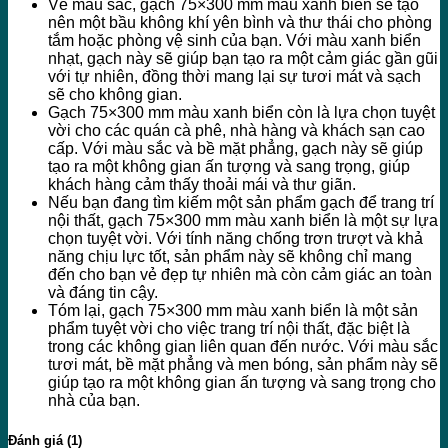
Về màu sắc, gạch 75×300 mm màu xanh biển sẽ tạo
nên một bầu không khí yên bình và thư thái cho phòng
tắm hoặc phòng vệ sinh của bạn. Với màu xanh biển
nhạt, gạch này sẽ giúp bạn tạo ra một cảm giác gần gũi
với tự nhiên, đồng thời mang lại sự tươi mát và sạch
sẽ cho không gian.
Gạch 75×300 mm màu xanh biển còn là lựa chọn tuyệt
vời cho các quán cà phê, nhà hàng và khách sạn cao
cấp. Với màu sắc và bề mặt phẳng, gạch này sẽ giúp
tạo ra một không gian ấn tượng và sang trọng, giúp
khách hàng cảm thấy thoải mái và thư giãn.
Nếu bạn đang tìm kiếm một sản phẩm gạch để trang trí
nội thất, gạch 75×300 mm màu xanh biển là một sự lựa
chọn tuyệt vời. Với tính năng chống trơn trượt và khả
năng chịu lực tốt, sản phẩm này sẽ không chỉ mang
đến cho bạn vẻ đẹp tự nhiên mà còn cảm giác an toàn
và đáng tin cậy.
Tóm lại, gạch 75×300 mm màu xanh biển là một sản
phẩm tuyệt vời cho việc trang trí nội thất, đặc biệt là
trong các không gian liên quan đến nước. Với màu sắc
tươi mát, bề mặt phẳng và men bóng, sản phẩm này sẽ
giúp tạo ra một không gian ấn tượng và sang trọng cho
nhà của bạn.
Đánh giá (1)