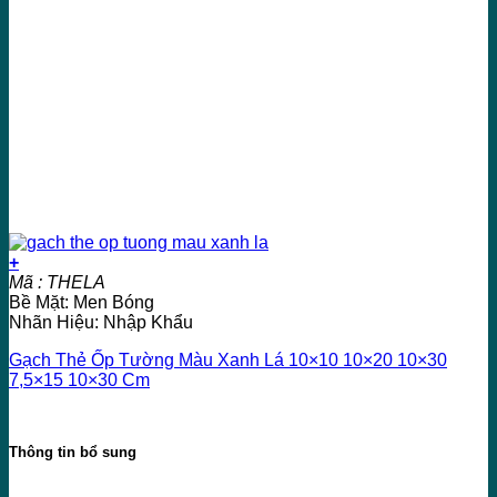
+
Mã : THELA
Bề Mặt: Men Bóng
Nhãn Hiệu: Nhập Khẩu
Gạch Thẻ Ốp Tường Màu Xanh Lá 10×10 10×20 10×30
7,5×15 10×30 Cm
Thông tin bổ sung