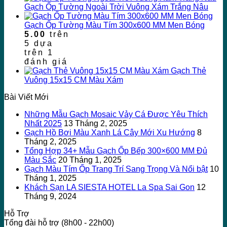
Gạch Ốp Tường Ngoài Trời Vuông Xám Trắng Nâu
Gạch Ốp Tường Màu Tím 300x600 MM Men Bóng
5.00
trên
5 dựa
trên
1
đánh giá
Gạch Thẻ
Vuông 15x15 CM Màu Xám
Bài Viết Mới
Những Mẫu Gạch Mosaic Vảy Cá Được Yêu Thích
Nhất 2025
13 Tháng 2, 2025
Gạch Hồ Bơi Màu Xanh Lá Cây Mới Xu Hướng
8
Tháng 2, 2025
Tổng Hợp 34+ Mẫu Gạch Ốp Bếp 300×600 MM Đủ
Màu Sắc
20 Tháng 1, 2025
Gạch Màu Tím Ốp Trang Trí Sang Trọng Và Nổi bật
10
Tháng 1, 2025
Khách Sạn LA SIESTA HOTEL La Spa Sai Gon
12
Tháng 9, 2024
Hỗ Trợ
Tổng đài hỗ trợ (8h00 - 22h00)