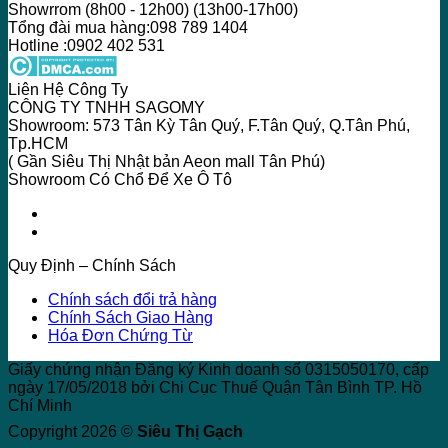
Showrrom (8h00 - 12h00) (13h00-17h00)
Tổng đài mua hàng:098 789 1404
Hotline :0902 402 531
Liên Hệ Công Ty
CÔNG TY TNHH SAGOMY
Showroom: 573 Tân Kỳ Tân Quý, F.Tân Quý, Q.Tân Phú,
Tp.HCM
( Gần Siêu Thị Nhật bản Aeon mall Tân Phú)
Showroom Có Chổ Để Xe Ô Tô
Quy Định – Chính Sách
Chính sách đổi trả hàng
Chính Sách Giao Hàng
Hóa Đơn Chứng Từ
Giấy chứng nhận Đăng ký Kinh doanh số 0315050170, cấp
ngày 17/05/2018 bởi Chi Cục Thuế Quận Tân Bình TP. Hồ
Chí Minh
Copyright 2026 ©
Siêu Thị Gạch