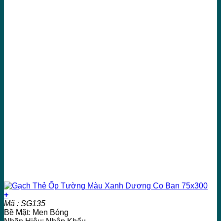
+
Mã : SG135
Bề Mặt: Men Bóng