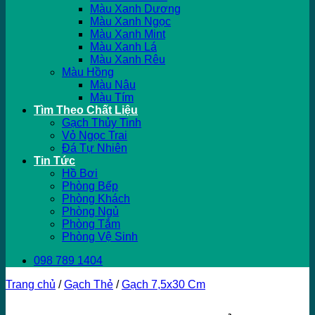
Màu Xanh Dương
Màu Xanh Ngọc
Màu Xanh Mint
Màu Xanh Lá
Màu Xanh Rêu
Màu Hồng
Màu Nâu
Màu Tím
Tìm Theo Chất Liệu
Gạch Thủy Tinh
Vỏ Ngọc Trai
Đá Tự Nhiên
Tin Tức
Hồ Bơi
Phòng Bếp
Phòng Khách
Phòng Ngủ
Phòng Tắm
Phòng Vệ Sinh
098 789 1404
Trang chủ
/
Gạch Thẻ
/
Gạch 7,5x30 Cm