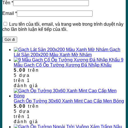
Tên
*
Email
*
Lưu tên của tôi, email, và trang web trong trình duyệt này
cho lần bình luận kế tiếp của tôi.
Gạch
Lát Sàn 200x200 Màu Xanh Mờ Nhám
9
Mẫu Gạch Cổ Ốp Tường Xương Đá Nhập Khẩu
5.00
trên
5 dựa
trên
1
đánh giá
Gạch Ốp Tường 30x60 Xanh Mint Cao Cấp Men Bóng
5.00
trên
5 dựa
trên
1
đánh giá