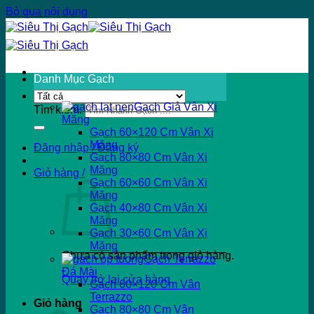
Bỏ qua nội dung
Danh Mục Gạch
Gạch Giả Vân Xi
Tìm kiếm:
Măng
Gạch 60×120 Cm Vân Xi
Măng
Đăng nhập / Đăng ký
Gạch 80×80 Cm Vân Xi
Măng
Giỏ hàng /
Gạch 60×60 Cm Vân Xi
Măng
Gạch 40×80 Cm Vân Xi
Măng
Gạch 30×60 Cm Vân Xi
Măng
Chưa có sản phẩm trong giỏ hàng.
Gạch Terrazzo
Đá Mài
Quay trở lại cửa hàng
Gạch 60×120 Cm Vân
Terrazzo
Giỏ hàng
Gạch 80×80 Cm Vân