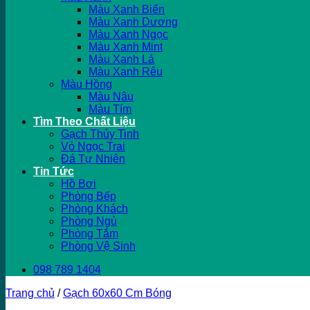
Màu Xanh Biển
Màu Xanh Dương
Màu Xanh Ngọc
Màu Xanh Mint
Màu Xanh Lá
Màu Xanh Rêu
Màu Hồng
Màu Nâu
Màu Tím
Tìm Theo Chất Liệu
Gạch Thủy Tinh
Vỏ Ngọc Trai
Đá Tự Nhiên
Tin Tức
Hồ Bơi
Phòng Bếp
Phòng Khách
Phòng Ngủ
Phòng Tắm
Phòng Vệ Sinh
098 789 1404
Trang chủ
/
Gạch 60x60 Cm Bóng