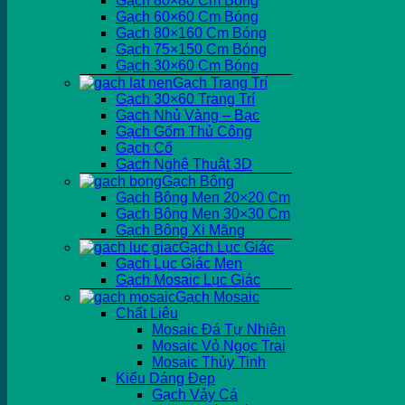
Gạch 80×80 Cm Bóng
Gạch 60×60 Cm Bóng
Gạch 80×160 Cm Bóng
Gạch 75×150 Cm Bóng
Gạch 30×60 Cm Bóng
Gạch Trang Trí
Gạch 30×60 Trang Trí
Gạch Nhủ Vàng – Bạc
Gạch Gốm Thủ Công
Gạch Cổ
Gạch Nghệ Thuật 3D
Gạch Bông
Gạch Bông Men 20×20 Cm
Gạch Bông Men 30×30 Cm
Gạch Bông Xi Măng
Gạch Lục Giác
Gạch Lục Giác Men
Gạch Mosaic Lục Giác
Gạch Mosaic
Chất Liệu
Mosaic Đá Tự Nhiên
Mosaic Vỏ Ngọc Trai
Mosaic Thủy Tinh
Kiểu Dáng Đẹp
Gạch Vảy Cá