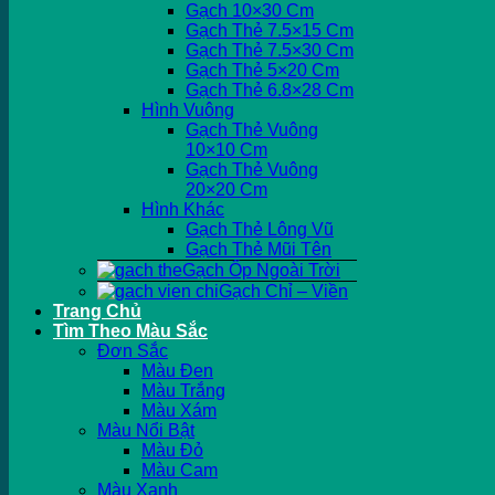
Gạch 10×30 Cm
Gạch Thẻ 7.5×15 Cm
Gạch Thẻ 7.5×30 Cm
Gạch Thẻ 5×20 Cm
Gạch Thẻ 6.8×28 Cm
Hình Vuông
Gạch Thẻ Vuông
10×10 Cm
Gạch Thẻ Vuông
20×20 Cm
Hình Khác
Gạch Thẻ Lông Vũ
Gạch Thẻ Mũi Tên
Gạch Ốp Ngoài Trời
Gạch Chỉ – Viền
Trang Chủ
Tìm Theo Màu Sắc
Đơn Sắc
Màu Đen
Màu Trắng
Màu Xám
Màu Nổi Bật
Màu Đỏ
Màu Cam
Màu Xanh