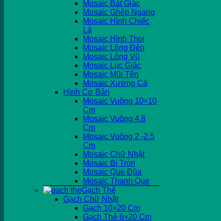
Mosaic Bát Giác
Mosaic Ghép Ngang
Mosaic Hình Chiếc
Lá
Mosaic Hình Thoi
Mosaic Lồng Đèn
Mosaic Lông Vũ
Mosaic Lục Giác
Mosaic Mũi Tên
Mosaic Xương Cá
Hình Cơ Bản
Mosaic Vuông 10×10
Cm
Mosaic Vuông 4.8
Cm
Mosaic Vuông 2 -2.5
Cm
Mosaic Chữ Nhật
Mosaic Bi Tròn
Mosaic Que Đũa
Mosaic Thanh Que
Gạch Thẻ
Gạch Chữ Nhật
Gạch 10×20 Cm
Gạch Thẻ 6×20 Cm