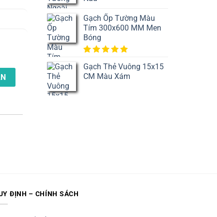
Gạch Ốp Tường Màu
Tím 300x600 MM Men
Bóng
5.00
1
trên
Gạch Thẻ Vuông 15x15
5 dựa
CM Màu Xám
trên
đánh
ẬN
giá
UY ĐỊNH – CHÍNH SÁCH