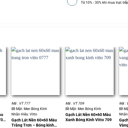
Từ 10% - 30% khi mua trực tiế
+
+
+
Mã : VT 777
Mã : VT 709
Mã : 
Bề Mặt: Men Bóng Kính
Bề Mặt: Men Bóng Kính
Bề Mặ
Nhãn Hiệu: Vitto
Nhãn 
àu
Gạch Lát Nền 60×60 Màu
709
Xanh Bóng Kính Vitto 709
Gạch Lát Nền 60×60 Màu
Gạch
Trắng Trơn – Bóng kính
Vàng