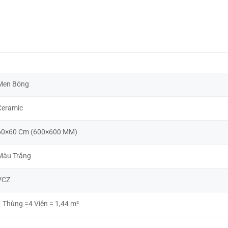
Toàn Phần Vitto 777
Kính
Men Bóng
Ceramic
60×60 Cm (600×600 MM)
Màu Trắng
VCZ
1 Thùng =4 Viên = 1,44 m²