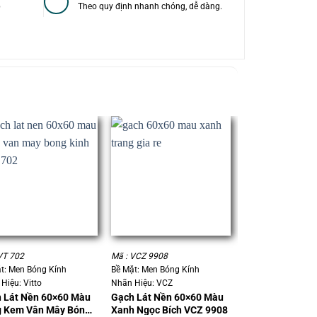
p
Theo quy định nhanh chóng, dễ dàng.
+
+
VT 702
Mã : VCZ 9908
Mã : Prime 1633
t: Men Bóng Kính
Bề Mặt: Men Bóng Kính
Bề Mặt: Men Bóng 
Hiệu: Vitto
Nhãn Hiệu: VCZ
Nhãn Hiệu: Prime
 Lát Nền 60×60 Màu
Gạch Lát Nền 60×60 Màu
Gạch Lát Nền 6
 Kem Vân Mây Bóng
Xanh Ngọc Bích VCZ 9908
Xanh Nhạt Prim