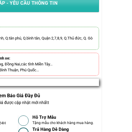
ÁP - YÊU CẦU THÔNG TIN
nh, Q.tân phú, Q.bình tân, Quận 2,7,8,9, Q.Thủ đức, Q. Gò
ành xe:
g, Đồng Nai,các tỉnh Miền Tây...
 Bình Thuận, Phú Quốc...
em Báo Giá Đầy Đủ
iá được cập nhật mới nhấtt
Hỗ Trợ Mẫu
Tặng mẫu cho khách hàng mua hàng.
-24H
Trả Hàng Dễ Dàng