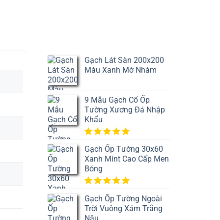
 Vitto 702
Bóng Kính Toàn
Gạch Lát Sàn 200x200
Màu Xanh Mờ Nhám
9 Mẫu Gạch Cổ Ốp
Tường Xương Đá Nhập
Khẩu
5.00
1
trên
Gạch Ốp Tường 30x60
5 dựa
Xanh Mint Cao Cấp Men
trên
đánh
giá
Bóng
5.00
1
trên
Gạch Ốp Tường Ngoài
5 dựa
Trời Vuông Xám Trắng
trên
đánh
giá
Nâu