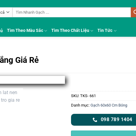
Tìm
kiếm:
Tìm Theo Màu Sắc
Tìm Theo Chất Liệu
Tin Tức
hủ
ắng Giá Rẻ
SKU:
TKS- 661
Danh mục:
Gạch 60x60 Cm Bóng
098 789 1404