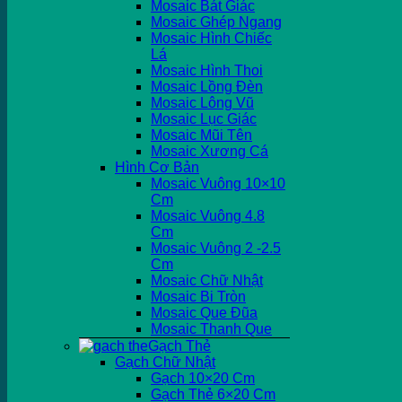
Mosaic Bát Giác
Mosaic Ghép Ngang
Mosaic Hình Chiếc
Lá
Mosaic Hình Thoi
Mosaic Lồng Đèn
Mosaic Lông Vũ
Mosaic Lục Giác
Mosaic Mũi Tên
Mosaic Xương Cá
Hình Cơ Bản
Mosaic Vuông 10×10
Cm
Mosaic Vuông 4.8
Cm
Mosaic Vuông 2 -2.5
Cm
Mosaic Chữ Nhật
Mosaic Bi Tròn
Mosaic Que Đũa
Mosaic Thanh Que
Gạch Thẻ
Gạch Chữ Nhật
Gạch 10×20 Cm
Gạch Thẻ 6×20 Cm