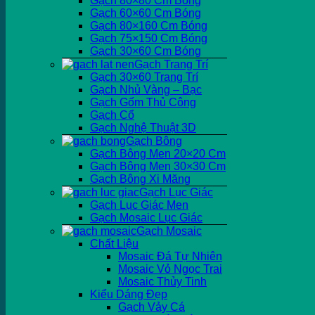
Gạch 80×80 Cm Bóng
Gạch 60×60 Cm Bóng
Gạch 80×160 Cm Bóng
Gạch 75×150 Cm Bóng
Gạch 30×60 Cm Bóng
Gạch Trang Trí
Gạch 30×60 Trang Trí
Gạch Nhủ Vàng – Bạc
Gạch Gốm Thủ Công
Gạch Cổ
Gạch Nghệ Thuật 3D
Gạch Bông
Gạch Bông Men 20×20 Cm
Gạch Bông Men 30×30 Cm
Gạch Bông Xi Măng
Gạch Lục Giác
Gạch Lục Giác Men
Gạch Mosaic Lục Giác
Gạch Mosaic
Chất Liệu
Mosaic Đá Tự Nhiên
Mosaic Vỏ Ngọc Trai
Mosaic Thủy Tinh
Kiểu Dáng Đẹp
Gạch Vảy Cá