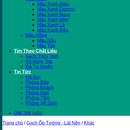
Màu Xanh Biển
Màu Xanh Dương
Màu Xanh Ngọc
Màu Xanh Mint
Màu Xanh Lá
Màu Xanh Rêu
Màu Hồng
Màu Nâu
Màu Tím
Tìm Theo Chất Liệu
Gạch Thủy Tinh
Vỏ Ngọc Trai
Đá Tự Nhiên
Tin Tức
Hồ Bơi
Phòng Bếp
Phòng Khách
Phòng Ngủ
Phòng Tắm
Phòng Vệ Sinh
098 789 1404
Trang chủ
/
Gạch Ốp Tường - Lát Nền
/
Khác