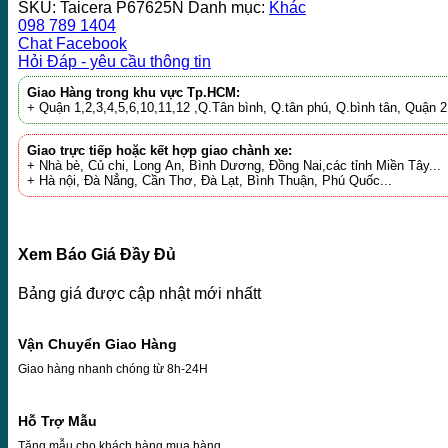
SKU:
Taicera P67625N
Danh mục:
Khác
098 789 1404
Chat Facebook
Hỏi Đáp - yêu cầu thông tin
Giao Hàng trong khu vực Tp.HCM:
+ Quận 1,2,3,4,5,6,10,11,12 ,Q.Tân bình, Q.tân phú, Q.bình tân, Quận
Giao trực tiếp hoặc kết hợp giao chành xe:
+ Nhà bè, Củ chi, Long An, Bình Dương, Đồng Nai,các tỉnh Miền Tây...
+ Hà nội, Đà Nẳng, Cần Thơ, Đà Lạt, Bình Thuận, Phú Quốc...
Xem Báo Giá Đầy Đủ
Bảng giá được cập nhật mới nhấtt
Vận Chuyển Giao Hàng
Giao hàng nhanh chóng từ 8h-24H
Hỗ Trợ Mẫu
Tặng mẫu cho khách hàng mua hàng.