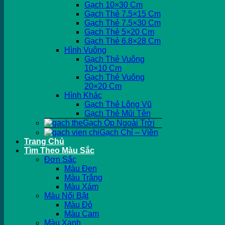
Gạch 10×30 Cm
Gạch Thẻ 7.5×15 Cm
Gạch Thẻ 7.5×30 Cm
Gạch Thẻ 5×20 Cm
Gạch Thẻ 6.8×28 Cm
Hình Vuông
Gạch Thẻ Vuông
10×10 Cm
Gạch Thẻ Vuông
20×20 Cm
Hình Khác
Gạch Thẻ Lông Vũ
Gạch Thẻ Mũi Tên
Gạch Ốp Ngoài Trời
Gạch Chỉ – Viền
Trang Chủ
Tìm Theo Màu Sắc
Đơn Sắc
Màu Đen
Màu Trắng
Màu Xám
Màu Nổi Bật
Màu Đỏ
Màu Cam
Màu Xanh