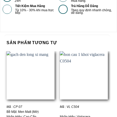
24H
mua hàng.
Tiết Kiệm Mua Hàng
Trả Hàng Dễ Dàng
Từ 10% - 30% khi mua trực
Theo quy định nhanh chóng,
tiếp
dễ dàng.
SẢN PHẨM TƯƠNG TỰ
Mã : CP 07
Mã : VL C504
Mã
Bề Mặt: Men Matt (Mờ)
Nhãn Hiệu: Cao Cấp
Nhãn Hiệu: Viglacera
Nh