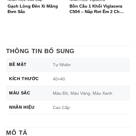
Gạch Lòng Đèn Xi Măng
Bồn Cầu 1 Khối Viglacera
Bồ
Đơn Sắc
C504 – Nắp Rơi Êm 2 Chế
V
Độ Xả Nhấn,
THÔNG TIN BỔ SUNG
BỀ MẶT
Tự Nhiên
KÍCH THƯỚC
40×40
MÀU SẮC
Màu Đỏ, Màu Vàng, Màu Xanh
NHÃN HIỆU
Cao Cấp
MÔ TẢ