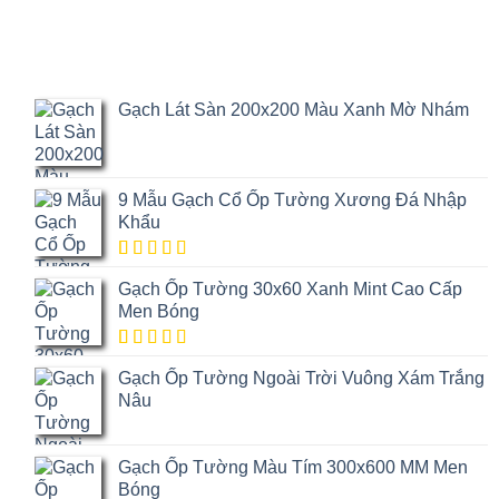
Gạch Lát Sàn 200x200 Màu Xanh Mờ Nhám
9 Mẫu Gạch Cổ Ốp Tường Xương Đá Nhập
Khẩu
5.00
1
trên
Gạch Ốp Tường 30x60 Xanh Mint Cao Cấp
5 dựa trên
đánh giá
Men Bóng
5.00
1
trên
Gạch Ốp Tường Ngoài Trời Vuông Xám Trắng
5 dựa trên
đánh giá
Nâu
Gạch Ốp Tường Màu Tím 300x600 MM Men
Bóng