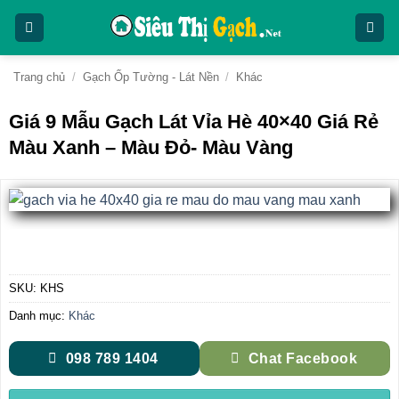
Bỏ
qua
nội
dung
Trang chủ
/
Gạch Ốp Tường - Lát Nền
/
Khác
Giá 9 Mẫu Gạch Lát Vỉa Hè 40×40 Giá Rẻ
Màu Xanh – Màu Đỏ- Màu Vàng
SKU:
KHS
Danh mục:
Khác
098 789 1404
Chat Facebook