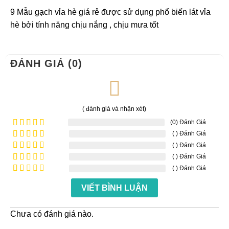
9 Mẫu gạch vỉa hè giá rẻ được sử dụng phổ biến lát vỉa
hè bởi tính năng chịu nắng , chịu mưa tốt
ĐÁNH GIÁ (0)
( đánh giá và nhận xét)
(0) Đánh Giá
( ) Đánh Giá
Được xếp
hạng
5
5
( ) Đánh Giá
Được
sao
xếp
( ) Đánh Giá
Được
hạng
4
xếp
( ) Đánh Giá
Được
5 sao
hạng
xếp
Được
3
5
hạng
VIẾT BÌNH LUẬN
xếp
sao
2
5
hạng
sao
1
5
Chưa có đánh giá nào.
sao