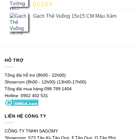
5.00
1
trên
Gạch Thẻ Vuông 15x15 CM Màu Xám
5 dựa trên
đánh giá
HỖ TRỢ
Tổng đài hỗ trợ (8h00 - 22h00)
Showrrom (8h00 - 12h00) (13h00-17h00)
Tổng đài mua hàng:098 789 1404
Hotline :0902 402 531
LIÊN HỆ CÔNG TY
CÔNG TY TNHH SAGOMY
Showroom: 573 Tân Kỳ Tân Quý, F.Tân Quý, Q.Tân Phú,