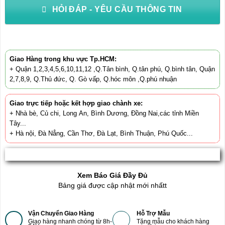
HỎI ĐÁP - YÊU CẦU THÔNG TIN
Giao Hàng trong khu vực Tp.HCM:
+ Quận 1,2,3,4,5,6,10,11,12 ,Q.Tân bình, Q.tân phú, Q.bình tân, Quận
2,7,8,9, Q.Thủ đức, Q. Gò vấp, Q.hóc môn ,Q.phú nhuận
Giao trực tiếp hoặc kết hợp giao chành xe:
+ Nhà bè, Củ chi, Long An, Bình Dương, Đồng Nai,các tỉnh Miền
Tây...
+ Hà nội, Đà Nẳng, Cần Thơ, Đà Lạt, Bình Thuận, Phú Quốc...
Xem Báo Giá Đầy Đủ
Bảng giá được cập nhật mới nhấtt
Vận Chuyển Giao Hàng
Hỗ Trợ Mẫu
Giao hàng nhanh chóng từ 8h-
Tặng mẫu cho khách hàng