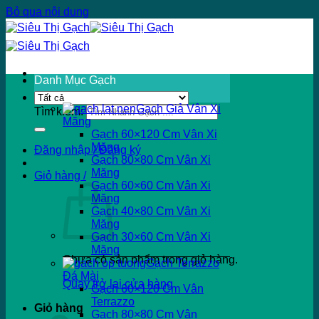
Bỏ qua nội dung
Danh Mục Gạch
Gạch Giả Vân Xi
Tìm kiếm:
Măng
Gạch 60×120 Cm Vân Xi
Măng
Đăng nhập / Đăng ký
Gạch 80×80 Cm Vân Xi
Măng
Giỏ hàng /
Gạch 60×60 Cm Vân Xi
Măng
Gạch 40×80 Cm Vân Xi
Măng
Gạch 30×60 Cm Vân Xi
Măng
Chưa có sản phẩm trong giỏ hàng.
Gạch Terrazzo
Đá Mài
Quay trở lại cửa hàng
Gạch 60×120 Cm Vân
Terrazzo
Giỏ hàng
Gạch 80×80 Cm Vân