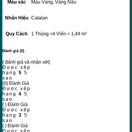
Màu sắc
Màu Vàng, Vàng Nâu
Nhãn Hiệu
Catalan
Quy Cách
1 Thùng =4 Viên = 1,44 m²
Đánh giá (0)
( đánh giá và nhận xét)
Được xếp
hạng
5
5
sao
(0) Đánh Giá
Được xếp
hạng
4
5
sao
( ) Đánh Giá
Được xếp
hạng
3
5
sao
( ) Đánh Giá
Được xếp