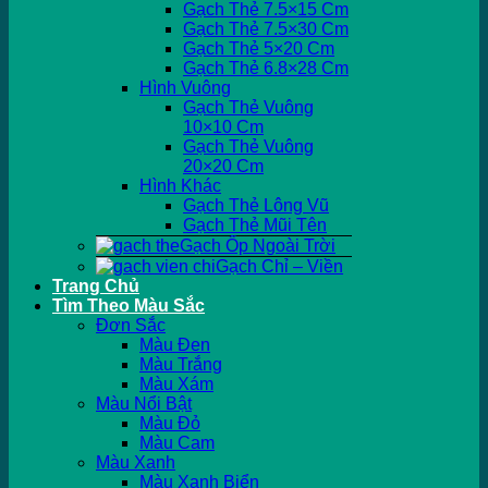
Gạch Thẻ 7.5×15 Cm
Gạch Thẻ 7.5×30 Cm
Gạch Thẻ 5×20 Cm
Gạch Thẻ 6.8×28 Cm
Hình Vuông
Gạch Thẻ Vuông
10×10 Cm
Gạch Thẻ Vuông
20×20 Cm
Hình Khác
Gạch Thẻ Lông Vũ
Gạch Thẻ Mũi Tên
Gạch Ốp Ngoài Trời
Gạch Chỉ – Viền
Trang Chủ
Tìm Theo Màu Sắc
Đơn Sắc
Màu Đen
Màu Trắng
Màu Xám
Màu Nổi Bật
Màu Đỏ
Màu Cam
Màu Xanh
Màu Xanh Biển