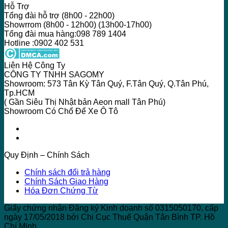
Hỗ Trợ
Tổng đài hỗ trợ (8h00 - 22h00)
Showrrom (8h00 - 12h00) (13h00-17h00)
Tổng đài mua hàng:098 789 1404
Hotline :0902 402 531
Liên Hệ Công Ty
CÔNG TY TNHH SAGOMY
Showroom: 573 Tân Kỳ Tân Quý, F.Tân Quý, Q.Tân Phú,
Tp.HCM
( Gần Siêu Thị Nhật bản Aeon mall Tân Phú)
Showroom Có Chổ Để Xe Ô Tô
Quy Định – Chính Sách
Chính sách đổi trả hàng
Chính Sách Giao Hàng
Hóa Đơn Chứng Từ
Giấy chứng nhận Đăng ký Kinh doanh số 0315050170, cấp
ngày 17/05/2018 bởi Chi Cục Thuế Quận Tân Bình TP. Hồ
Chí Minh