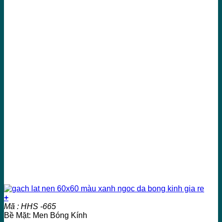
+
Mã : HHS -665
Bề Mặt: Men Bóng Kính