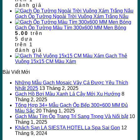
đánh giá
Gạch Ốp Tường Ngoài Trời Vuông Xám Trắng Nâu
Gạch Ốp Tường Màu Tím 300x600 MM Men Bóng
5.00
trên
5 dựa
trên
1
đánh giá
Gạch Thẻ
Vuông 15x15 CM Màu Xám
Bài Viết Mới
Những Mẫu Gạch Mosaic Vảy Cá Được Yêu Thích
Nhất 2025
13 Tháng 2, 2025
Gạch Hồ Bơi Màu Xanh Lá Cây Mới Xu Hướng
8
Tháng 2, 2025
Tổng Hợp 34+ Mẫu Gạch Ốp Bếp 300×600 MM Đủ
Màu Sắc
20 Tháng 1, 2025
Gạch Màu Tím Ốp Trang Trí Sang Trọng Và Nổi bật
10
Tháng 1, 2025
Khách Sạn LA SIESTA HOTEL La Spa Sai Gon
12
Tháng 9, 2024