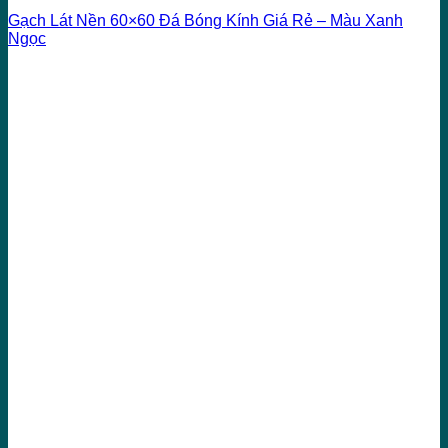
Gạch Lát Nền 60×60 Đá Bóng Kính Giá Rẻ – Màu Xanh
Ngọc