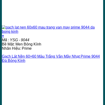
+
Mã : YSG - 9044
Bề Mặt: Men Bóng Kính
Nhãn Hiệu: Prime
Gạch Lát Nền 60×60 Màu Trắng Vân Mây Nhạt Prime 9044
Đá Bóng Kính