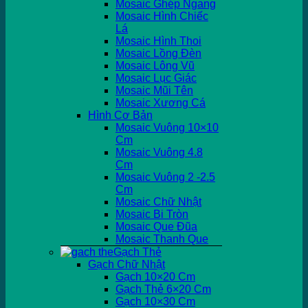
Mosaic Ghép Ngang
Mosaic Hình Chiếc
Lá
Mosaic Hình Thoi
Mosaic Lồng Đèn
Mosaic Lông Vũ
Mosaic Lục Giác
Mosaic Mũi Tên
Mosaic Xương Cá
Hình Cơ Bản
Mosaic Vuông 10×10
Cm
Mosaic Vuông 4.8
Cm
Mosaic Vuông 2 -2.5
Cm
Mosaic Chữ Nhật
Mosaic Bi Tròn
Mosaic Que Đũa
Mosaic Thanh Que
Gạch Thẻ
Gạch Chữ Nhật
Gạch 10×20 Cm
Gạch Thẻ 6×20 Cm
Gạch 10×30 Cm