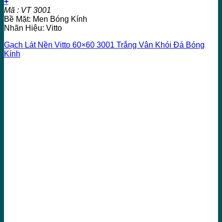
+
Mã : VT 3001
Bề Mặt: Men Bóng Kính
Nhãn Hiệu: Vitto
Gạch Lát Nền Vitto 60×60 3001 Trắng Vân Khói Đá Bóng
Kính