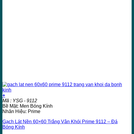
+
Mã : YSG - 9112
Bề Mặt: Men Bóng Kính
Nhãn Hiệu: Prime
Gạch Lát Nền 60×60 Trắng Vân Khói Prime 9112 – Đá
Bóng Kính