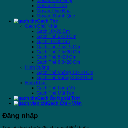
Mosaic Chữ Nhật
Mosaic Bi Tròn
Mosaic Que Đũa
Mosaic Thanh Que
Gạch Thẻ
Gạch Chữ Nhật
Gạch 10×20 Cm
Gạch Thẻ 6×20 Cm
Gạch 10×30 Cm
Gạch Thẻ 7.5×15 Cm
Gạch Thẻ 7.5×30 Cm
Gạch Thẻ 5×20 Cm
Gạch Thẻ 6.8×28 Cm
Hình Vuông
Gạch Thẻ Vuông 10×10 Cm
Gạch Thẻ Vuông 20×20 Cm
Hình Khác
Gạch Thẻ Lông Vũ
Gạch Thẻ Mũi Tên
Gạch Ốp Ngoài Trời
Gạch Chỉ – Viền
Đăng nhập
Tên tài khoản hoặc địa chỉ email
*
Bắt buộc