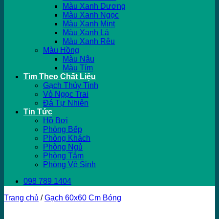
Màu Xanh Dương
Màu Xanh Ngọc
Màu Xanh Mint
Màu Xanh Lá
Màu Xanh Rêu
Màu Hồng
Màu Nâu
Màu Tím
Tìm Theo Chất Liệu
Gạch Thủy Tinh
Vỏ Ngọc Trai
Đá Tự Nhiên
Tin Tức
Hồ Bơi
Phòng Bếp
Phòng Khách
Phòng Ngủ
Phòng Tắm
Phòng Vệ Sinh
098 789 1404
Trang chủ
/
Gạch 60x60 Cm Bóng