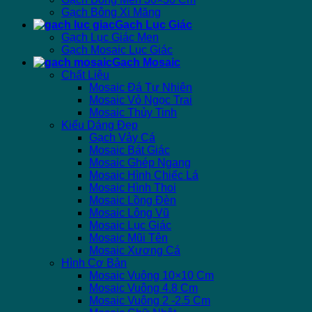
Gạch Bông Xi Măng
Gạch Lục Giác
Gạch Lục Giác Men
Gạch Mosaic Lục Giác
Gạch Mosaic
Chất Liệu
Mosaic Đá Tự Nhiên
Mosaic Vỏ Ngọc Trai
Mosaic Thủy Tinh
Kiểu Dáng Đẹp
Gạch Vảy Cá
Mosaic Bát Giác
Mosaic Ghép Ngang
Mosaic Hình Chiếc Lá
Mosaic Hình Thoi
Mosaic Lồng Đèn
Mosaic Lông Vũ
Mosaic Lục Giác
Mosaic Mũi Tên
Mosaic Xương Cá
Hình Cơ Bản
Mosaic Vuông 10×10 Cm
Mosaic Vuông 4.8 Cm
Mosaic Vuông 2 -2.5 Cm