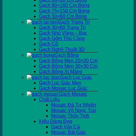
Gạch 80×160 Cm Bóng
Gạch 75×150 Cm Bóng
Gạch 30×60 Cm Bóng
Gạch Trang Trí
Gạch 30×60 Trang Trí
Gạch Nhủ Vàng – Bạc
Gạch Gốm Thủ Công
Gạch Cổ
Gạch Nghệ Thuật 3D
Gạch Bông
Gạch Bông Men 20×20 Cm
Gạch Bông Men 30×30 Cm
Gạch Bông Xi Măng
Gạch Lục Giác
Gạch Lục Giác Men
Gạch Mosaic Lục Giác
Gạch Mosaic
Chất Liệu
Mosaic Đá Tự Nhiên
Mosaic Vỏ Ngọc Trai
Mosaic Thủy Tinh
Kiểu Dáng Đẹp
Gạch Vảy Cá
Mosaic Bát Giác