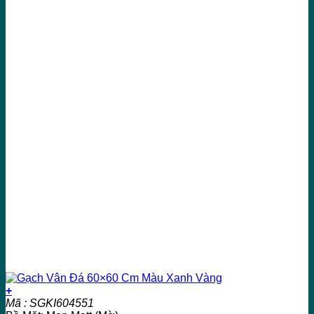
+
Mã : SGKI604551