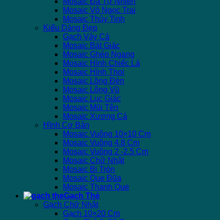
Mosaic Đá Tự Nhiên
Mosaic Vỏ Ngọc Trai
Mosaic Thủy Tinh
Kiểu Dáng Đẹp
Gạch Vảy Cá
Mosaic Bát Giác
Mosaic Ghép Ngang
Mosaic Hình Chiếc Lá
Mosaic Hình Thoi
Mosaic Lồng Đèn
Mosaic Lông Vũ
Mosaic Lục Giác
Mosaic Mũi Tên
Mosaic Xương Cá
Hình Cơ Bản
Mosaic Vuông 10×10 Cm
Mosaic Vuông 4.8 Cm
Mosaic Vuông 2 -2.5 Cm
Mosaic Chữ Nhật
Mosaic Bi Tròn
Mosaic Que Đũa
Mosaic Thanh Que
Gạch Thẻ
Gạch Chữ Nhật
Gạch 10×20 Cm