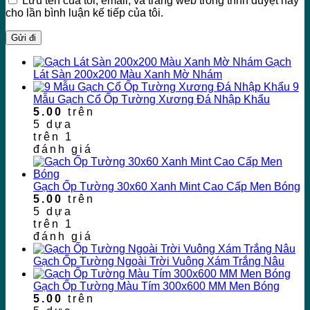
Lưu tên của tôi, email, và trang web trong trình duyệt này
cho lần bình luận kế tiếp của tôi.
Gạch
Lát Sàn 200x200 Màu Xanh Mờ Nhám
9
Mẫu Gạch Cổ Ốp Tường Xương Đá Nhập Khẩu
5.00
trên
5 dựa
trên
1
đánh giá
Gạch Ốp Tường 30x60 Xanh Mint Cao Cấp Men Bóng
5.00
trên
5 dựa
trên
1
đánh giá
Gạch Ốp Tường Ngoài Trời Vuông Xám Trắng Nâu
Gạch Ốp Tường Màu Tím 300x600 MM Men Bóng
5.00
trên