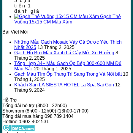
5 dựa
trên
1
đánh giá
Gạch Thẻ
Vuông 15x15 CM Màu Xám
Bài Viết Mới
Những Mẫu Gạch Mosaic Vảy Cá Được Yêu Thích
Nhất 2025
13 Tháng 2, 2025
Gạch Hồ Bơi Màu Xanh Lá Cây Mới Xu Hướng
8
Tháng 2, 2025
Tổng Hợp 34+ Mẫu Gạch Ốp Bếp 300×600 MM Đủ
Màu Sắc
20 Tháng 1, 2025
Gạch Màu Tím Ốp Trang Trí Sang Trọng Và Nổi bật
10
Tháng 1, 2025
Khách Sạn LA SIESTA HOTEL La Spa Sai Gon
12
Tháng 9, 2024
Hỗ Trợ
Tổng đài hỗ trợ (8h00 - 22h00)
Showrrom (8h00 - 12h00) (13h00-17h00)
Tổng đài mua hàng:098 789 1404
Hotline :0902 402 531