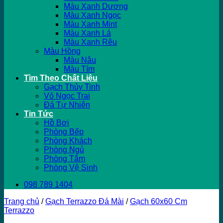
Màu Xanh Dương
Màu Xanh Ngọc
Màu Xanh Mint
Màu Xanh Lá
Màu Xanh Rêu
Màu Hồng
Màu Nâu
Màu Tím
Tìm Theo Chất Liệu
Gạch Thủy Tinh
Vỏ Ngọc Trai
Đá Tự Nhiên
Tin Tức
Hồ Bơi
Phòng Bếp
Phòng Khách
Phòng Ngủ
Phòng Tắm
Phòng Vệ Sinh
098 789 1404
Trang chủ
/
Gạch Terrazzo Đá Mài
/
Gạch 60x60 Cm
Terrazzo