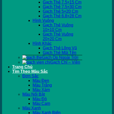
Gạch Thẻ 7.5×15 Cm
Gạch Thẻ 7.5×30 Cm
Gạch Thẻ 5×20 Cm
Gạch Thẻ 6.8×28 Cm
Hình Vuông
Gạch Thẻ Vuông
10×10 Cm
Gạch Thẻ Vuông
20×20 Cm
Hình Khác
Gạch Thẻ Lông Vũ
Gạch Thẻ Mũi Tên
Gạch Ốp Ngoài Trời
Gạch Chỉ – Viền
Trang Chủ
Tìm Theo Màu Sắc
Đơn Sắc
Màu Đen
Màu Trắng
Màu Xám
Màu Nổi Bật
Màu Đỏ
Màu Cam
Màu Xanh
Màu Xanh Biển