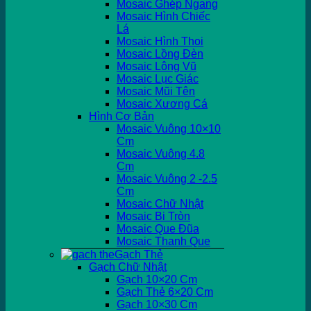
Mosaic Ghép Ngang
Mosaic Hình Chiếc
Lá
Mosaic Hình Thoi
Mosaic Lồng Đèn
Mosaic Lông Vũ
Mosaic Lục Giác
Mosaic Mũi Tên
Mosaic Xương Cá
Hình Cơ Bản
Mosaic Vuông 10×10
Cm
Mosaic Vuông 4.8
Cm
Mosaic Vuông 2 -2.5
Cm
Mosaic Chữ Nhật
Mosaic Bi Tròn
Mosaic Que Đũa
Mosaic Thanh Que
Gạch Thẻ
Gạch Chữ Nhật
Gạch 10×20 Cm
Gạch Thẻ 6×20 Cm
Gạch 10×30 Cm