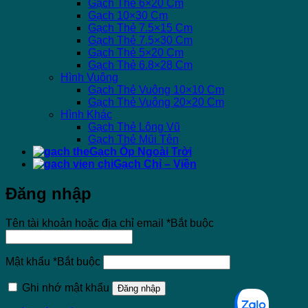
Gạch Thẻ 6×20 Cm
Gạch 10×30 Cm
Gạch Thẻ 7.5×15 Cm
Gạch Thẻ 7.5×30 Cm
Gạch Thẻ 5×20 Cm
Gạch Thẻ 6.8×28 Cm
Hình Vuông
Gạch Thẻ Vuông 10×10 Cm
Gạch Thẻ Vuông 20×20 Cm
Hình Khác
Gạch Thẻ Lông Vũ
Gạch Thẻ Mũi Tên
Gạch Ốp Ngoài Trời
Gạch Chỉ – Viền
Đăng nhập
Tên tài khoản hoặc địa chỉ email
*
Bắt buộc
Mật khẩu
*
Bắt buộc
Ghi nhớ mật khẩu
Đăng nhập