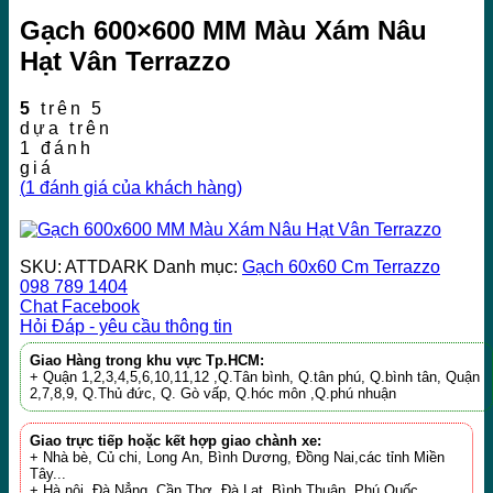
Gạch 600×600 MM Màu Xám Nâu
Hạt Vân Terrazzo
5
trên 5
dựa trên
1
đánh
giá
(
1
đánh giá của khách hàng)
SKU:
ATTDARK
Danh mục:
Gạch 60x60 Cm Terrazzo
098 789 1404
Chat Facebook
Hỏi Đáp - yêu cầu thông tin
Giao Hàng trong khu vực Tp.HCM:
+ Quận 1,2,3,4,5,6,10,11,12 ,Q.Tân bình, Q.tân phú, Q.bình tân, Quận
2,7,8,9, Q.Thủ đức, Q. Gò vấp, Q.hóc môn ,Q.phú nhuận
Giao trực tiếp hoặc kết hợp giao chành xe:
+ Nhà bè, Củ chi, Long An, Bình Dương, Đồng Nai,các tỉnh Miền
Tây...
+ Hà nội, Đà Nẳng, Cần Thơ, Đà Lạt, Bình Thuận, Phú Quốc...