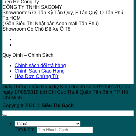
Liên Hệ Công Ty
CÔNG TY TNHH SAGOMY
Showroom: 573 Tân Kỳ Tân Quý, F.Tân Quý, Q.Tân Phú,
Tp.HCM
( Gần Siêu Thị Nhật bản Aeon mall Tân Phú)
Showroom Có Chổ Để Xe Ô Tô
Quy Định – Chính Sách
Chính sách đổi trả hàng
Chính Sách Giao Hàng
Hóa Đơn Chứng Từ
Giấy chứng nhận Đăng ký Kinh doanh số 0315050170, cấp
ngày 17/05/2018 bởi Chi Cục Thuế Quận Tân Bình TP. Hồ
Chí Minh
Copyright 2026 ©
Siêu Thị Gạch
Tìm kiếm: