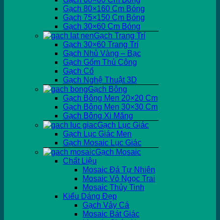
Gạch 80×160 Cm Bóng
Gạch 75×150 Cm Bóng
Gạch 30×60 Cm Bóng
Gạch Trang Trí
Gạch 30×60 Trang Trí
Gạch Nhủ Vàng – Bạc
Gạch Gốm Thủ Công
Gạch Cổ
Gạch Nghệ Thuật 3D
Gạch Bông
Gạch Bông Men 20×20 Cm
Gạch Bông Men 30×30 Cm
Gạch Bông Xi Măng
Gạch Lục Giác
Gạch Lục Giác Men
Gạch Mosaic Lục Giác
Gạch Mosaic
Chất Liệu
Mosaic Đá Tự Nhiên
Mosaic Vỏ Ngọc Trai
Mosaic Thủy Tinh
Kiểu Dáng Đẹp
Gạch Vảy Cá
Mosaic Bát Giác