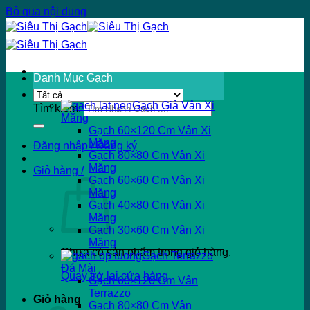
Bỏ qua nội dung
Danh Mục Gạch
Gạch Giả Vân Xi
Tìm kiếm:
Măng
Gạch 60×120 Cm Vân Xi
Măng
Đăng nhập / Đăng ký
Gạch 80×80 Cm Vân Xi
Măng
Giỏ hàng /
Gạch 60×60 Cm Vân Xi
Măng
Gạch 40×80 Cm Vân Xi
Măng
Gạch 30×60 Cm Vân Xi
Măng
Chưa có sản phẩm trong giỏ hàng.
Gạch Terrazzo
Đá Mài
Quay trở lại cửa hàng
Gạch 60×120 Cm Vân
Terrazzo
Giỏ hàng
Gạch 80×80 Cm Vân