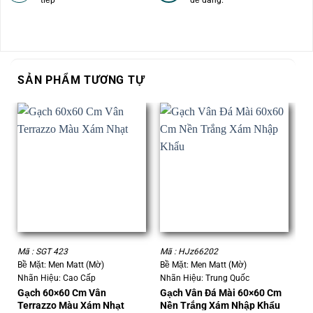
SẢN PHẨM TƯƠNG TỰ
Mã : SGT 423
Mã : HJz66202
Mã
Bề Mặt: Men Matt (Mờ)
Bề Mặt: Men Matt (Mờ)
Bề
Nhãn Hiệu: Cao Cấp
Nhãn Hiệu: Trung Quốc
Nh
Gạch 60×60 Cm Vân
Gạch Vân Đá Mài 60×60 Cm
Gạ
Terrazzo Màu Xám Nhạt
Nền Trắng Xám Nhập Khẩu
6