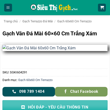
Bỏ
qua
nội
dung
Trang chủ
/
Gạch Terrazzo Đá Mài
/
Gạch 60x60 Cm Terrazzo
Gạch Vân Đá Mài 60×60 Cm Trắng Xám
SKU:
SGKI604291
Danh mục:
Gạch 60x60 Cm Terrazzo
098 789 1404
Chat Facebook
HỎI ĐÁP - YÊU CẦU THÔNG TIN