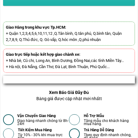
Giao Hàng trong khu vực Tp.HCM:
+ Quận 1,2,3,4,5,6,10,11,12 ,Q.Tân bình, Q.tân phú, Q.bình tân, Quận
2,7,8,9, Q.Thủ đức, Q. Gò vấp, Q.hóc môn ,Q.phú nhuận
Giao trực tiếp hoặc kết hợp giao chành xe:
+ Nhà bè, Củ chi, Long An, Bình Dương, Đồng Nai,các tỉnh Miền Tây...
+ Hà nội, Đà Nẳng, Cần Thơ, Đà Lạt, Bình Thuận, Phú Quốc...
Xem Báo Giá Đầy Đủ
Bảng giá được cập nhật mới nhấtt
Vận Chuyển Giao Hàng
Hỗ Trợ Mẫu
Giao hàng nhanh chóng từ 8h-
Tặng mẫu cho khách hàng
24H
mua hàng.
Tiết Kiệm Mua Hàng
Trả Hàng Dễ Dàng
Từ 10% - 30% khi mua trực
Theo quy định nhanh chóng,
tiếp
dễ dàng.