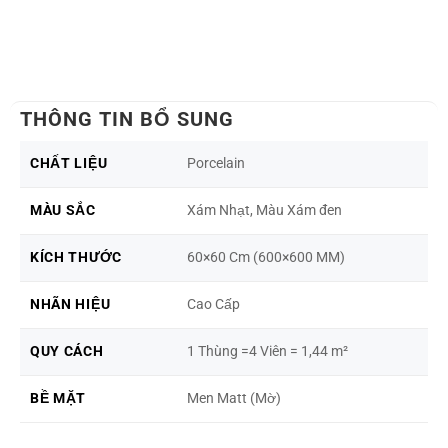
THÔNG TIN BỔ SUNG
CHẤT LIỆU
Porcelain
MÀU SẮC
Xám Nhạt, Màu Xám đen
KÍCH THƯỚC
60×60 Cm (600×600 MM)
NHÃN HIỆU
Cao Cấp
QUY CÁCH
1 Thùng =4 Viên = 1,44 m²
BỀ MẶT
Men Matt (Mờ)