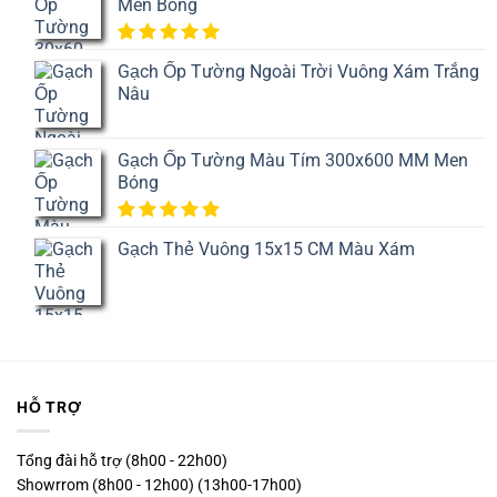
Men Bóng
trên
đánh
giá
5.00
1
trên
Gạch Ốp Tường Ngoài Trời Vuông Xám Trắng
5 dựa
Nâu
trên
đánh
giá
Gạch Ốp Tường Màu Tím 300x600 MM Men
Bóng
5.00
1
trên
Gạch Thẻ Vuông 15x15 CM Màu Xám
5 dựa
trên
đánh
giá
HỖ TRỢ
Tổng đài hỗ trợ (8h00 - 22h00)
Showrrom (8h00 - 12h00) (13h00-17h00)