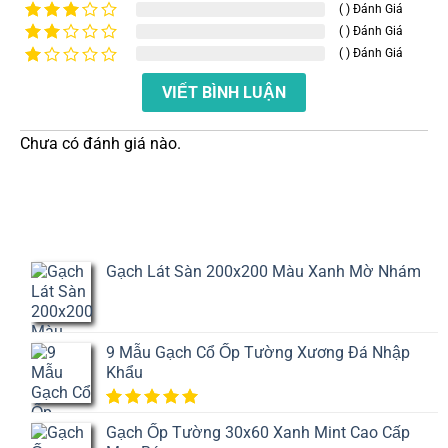
hạng
5
5
( ) Đánh Giá
Được
sao
xếp
( ) Đánh Giá
Được
hạng
4
xếp
( ) Đánh Giá
Được
5 sao
hạng
xếp
Được
3
5
hạng
VIẾT BÌNH LUẬN
xếp
sao
2
5
hạng
sao
1
5
Chưa có đánh giá nào.
sao
Gạch Lát Sàn 200x200 Màu Xanh Mờ Nhám
9 Mẫu Gạch Cổ Ốp Tường Xương Đá Nhập
Khẩu
5.00
1
trên
Gạch Ốp Tường 30x60 Xanh Mint Cao Cấp
5 dựa