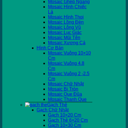
Mosaic Ghép Ngang
Mosaic Hình Chiếc
Lá
Mosaic Hình Thoi
Mosaic Lồng Đèn
Mosaic Lông Vũ
Mosaic Lục Giác
Mosaic Mũi Tên
Mosaic Xương Cá
Hình Cơ Bản
Mosaic Vuông 10×10
Cm
Mosaic Vuông 4.8
Cm
Mosaic Vuông 2 -2.5
Cm
Mosaic Chữ Nhật
Mosaic Bi Tròn
Mosaic Que Đũa
Mosaic Thanh Que
Gạch Thẻ
Gạch Chữ Nhật
Gạch 10×20 Cm
Gạch Thẻ 6×20 Cm
Gạch 10×30 Cm