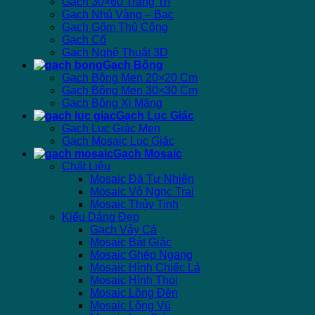
Gạch 30×60 Trang Trí
Gạch Nhủ Vàng – Bạc
Gạch Gốm Thủ Công
Gạch Cổ
Gạch Nghệ Thuật 3D
Gạch Bông
Gạch Bông Men 20×20 Cm
Gạch Bông Men 30×30 Cm
Gạch Bông Xi Măng
Gạch Lục Giác
Gạch Lục Giác Men
Gạch Mosaic Lục Giác
Gạch Mosaic
Chất Liệu
Mosaic Đá Tự Nhiên
Mosaic Vỏ Ngọc Trai
Mosaic Thủy Tinh
Kiểu Dáng Đẹp
Gạch Vảy Cá
Mosaic Bát Giác
Mosaic Ghép Ngang
Mosaic Hình Chiếc Lá
Mosaic Hình Thoi
Mosaic Lồng Đèn
Mosaic Lông Vũ