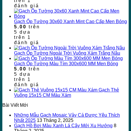
trên
1
đánh giá
Gạch Ốp Tường 30x60 Xanh Mint Cao Cấp Men Bóng
5.00
trên
5 dựa
trên
1
đánh giá
Gạch Ốp Tường Ngoài Trời Vuông Xám Trắng Nâu
Gạch Ốp Tường Màu Tím 300x600 MM Men Bóng
5.00
trên
5 dựa
trên
1
đánh giá
Gạch Thẻ
Vuông 15x15 CM Màu Xám
Bài Viết Mới
Những Mẫu Gạch Mosaic Vảy Cá Được Yêu Thích
Nhất 2025
13 Tháng 2, 2025
Gạch Hồ Bơi Màu Xanh Lá Cây Mới Xu Hướng
8
Tháng 2, 2025