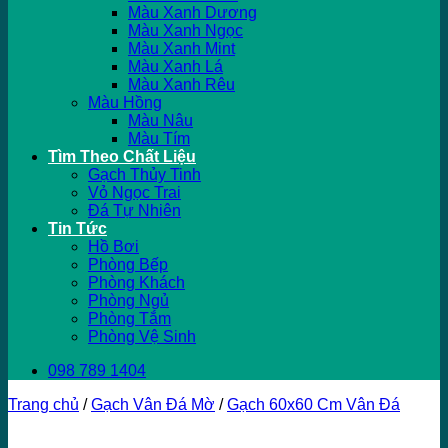
Màu Xanh Dương
Màu Xanh Ngọc
Màu Xanh Mint
Màu Xanh Lá
Màu Xanh Rêu
Màu Hồng
Màu Nâu
Màu Tím
Tìm Theo Chất Liệu
Gạch Thủy Tinh
Vỏ Ngọc Trai
Đá Tự Nhiên
Tin Tức
Hồ Bơi
Phòng Bếp
Phòng Khách
Phòng Ngủ
Phòng Tắm
Phòng Vệ Sinh
098 789 1404
Trang chủ
/
Gạch Vân Đá Mờ
/
Gạch 60x60 Cm Vân Đá