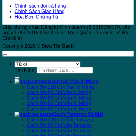
Chính sách đổi trả hàng
Chính Sách Giao Hàng
Hóa Đơn Chứng Từ
Giấy chứng nhận Đăng ký Kinh doanh số 0315050170, cấp
ngày 17/05/2018 bởi Chi Cục Thuế Quận Tân Bình TP. Hồ
Chí Minh
Copyright 2026 ©
Siêu Thị Gạch
Tìm kiếm:
Gạch Giả Vân Xi Măng
Gạch 60×120 Cm Vân Xi Măng
Gạch 80×80 Cm Vân Xi Măng
Gạch 60×60 Cm Vân Xi Măng
Gạch 40×80 Cm Vân Xi Măng
Gạch 30×60 Cm Vân Xi Măng
Gạch Terrazzo Đá Mài
Gạch 60×120 Cm Vân Terrazzo
Gạch 80×80 Cm Vân Terrazzo
Gạch 60×60 Cm Vân Terrazzo