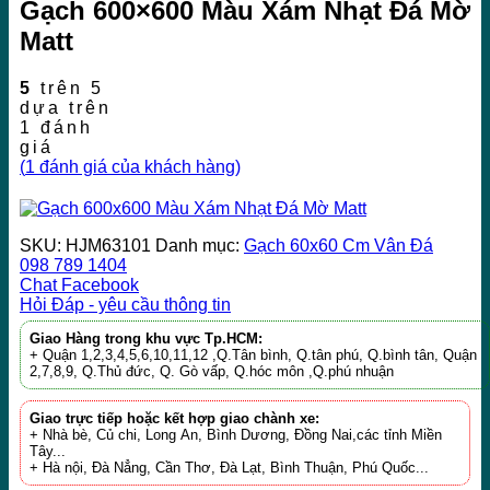
Gạch 600×600 Màu Xám Nhạt Đá Mờ
Matt
5
trên 5
dựa trên
1
đánh
giá
(
1
đánh giá của khách hàng)
SKU:
HJM63101
Danh mục:
Gạch 60x60 Cm Vân Đá
098 789 1404
Chat Facebook
Hỏi Đáp - yêu cầu thông tin
Giao Hàng trong khu vực Tp.HCM:
+ Quận 1,2,3,4,5,6,10,11,12 ,Q.Tân bình, Q.tân phú, Q.bình tân, Quận
2,7,8,9, Q.Thủ đức, Q. Gò vấp, Q.hóc môn ,Q.phú nhuận
Giao trực tiếp hoặc kết hợp giao chành xe:
+ Nhà bè, Củ chi, Long An, Bình Dương, Đồng Nai,các tỉnh Miền
Tây...
+ Hà nội, Đà Nẳng, Cần Thơ, Đà Lạt, Bình Thuận, Phú Quốc...