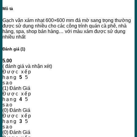
Mô tả
Gạch vân xám nhạt 600×600 mm đá mờ sang trọng thường
được sử dụng nhiều cho các công trình quán cà phê, nhà
hàng, spa, shop bán hàng… với màu xám được sử dụng
nhiều nhất
Đánh giá (1)
5.00
( đánh giá và nhận xét)
Được xếp
hạng
5
5
sao
(1) Đánh Giá
Được xếp
hạng
4
5
sao
(0) Đánh Giá
Được xếp
hạng
3
5
sao
(0) Đánh Giá