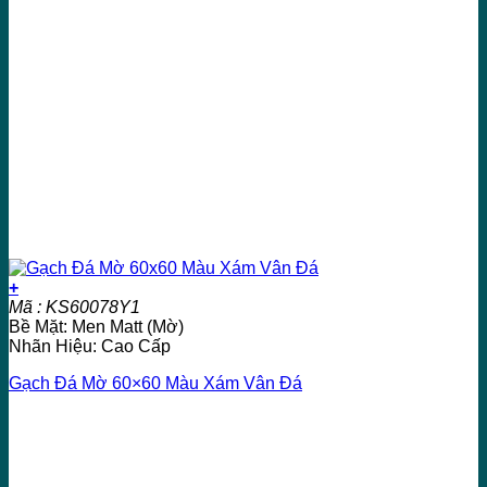
+
Mã : KS60078Y1
Bề Mặt: Men Matt (Mờ)
Nhãn Hiệu: Cao Cấp
Gạch Đá Mờ 60×60 Màu Xám Vân Đá