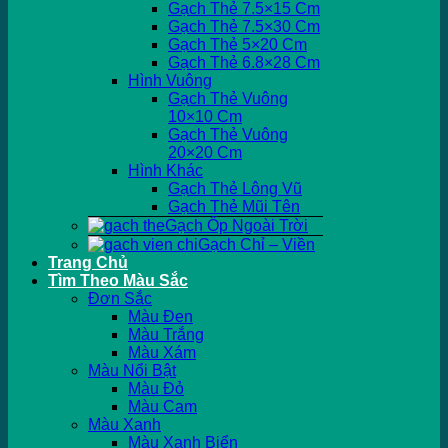
Gạch Thẻ 7.5×15 Cm
Gạch Thẻ 7.5×30 Cm
Gạch Thẻ 5×20 Cm
Gạch Thẻ 6.8×28 Cm
Hình Vuông
Gạch Thẻ Vuông
10×10 Cm
Gạch Thẻ Vuông
20×20 Cm
Hình Khác
Gạch Thẻ Lông Vũ
Gạch Thẻ Mũi Tên
Gạch Ốp Ngoài Trời
Gạch Chỉ – Viền
Trang Chủ
Tìm Theo Màu Sắc
Đơn Sắc
Màu Đen
Màu Trắng
Màu Xám
Màu Nổi Bật
Màu Đỏ
Màu Cam
Màu Xanh
Màu Xanh Biển