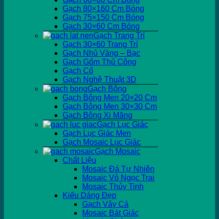
Gạch 80×160 Cm Bóng
Gạch 75×150 Cm Bóng
Gạch 30×60 Cm Bóng
Gạch Trang Trí
Gạch 30×60 Trang Trí
Gạch Nhủ Vàng – Bạc
Gạch Gốm Thủ Công
Gạch Cổ
Gạch Nghệ Thuật 3D
Gạch Bông
Gạch Bông Men 20×20 Cm
Gạch Bông Men 30×30 Cm
Gạch Bông Xi Măng
Gạch Lục Giác
Gạch Lục Giác Men
Gạch Mosaic Lục Giác
Gạch Mosaic
Chất Liệu
Mosaic Đá Tự Nhiên
Mosaic Vỏ Ngọc Trai
Mosaic Thủy Tinh
Kiểu Dáng Đẹp
Gạch Vảy Cá
Mosaic Bát Giác