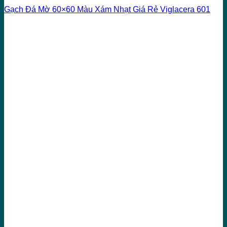
Gạch Đá Mờ 60×60 Màu Xám Nhạt Giá Rẻ Viglacera 601