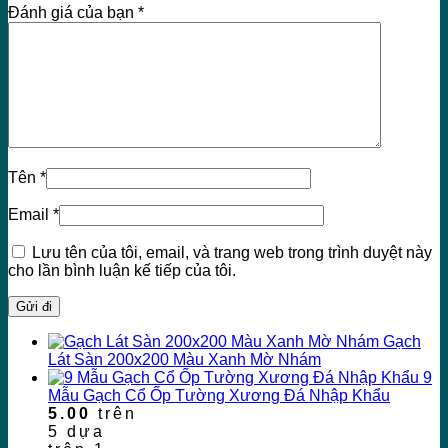
Đánh giá của bạn
*
Tên
*
Email
*
Lưu tên của tôi, email, và trang web trong trình duyệt này
cho lần bình luận kế tiếp của tôi.
Gạch
Lát Sàn 200x200 Màu Xanh Mờ Nhám
9
Mẫu Gạch Cổ Ốp Tường Xương Đá Nhập Khẩu
5.00
trên
5 dựa