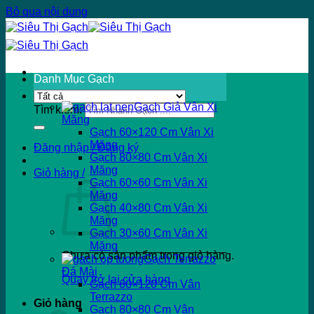
Bỏ qua nội dung
Danh Mục Gạch
Gạch Giả Vân Xi
Tìm kiếm:
Măng
Gạch 60×120 Cm Vân Xi
Măng
Đăng nhập / Đăng ký
Gạch 80×80 Cm Vân Xi
Măng
Giỏ hàng /
Gạch 60×60 Cm Vân Xi
Măng
Gạch 40×80 Cm Vân Xi
Măng
Gạch 30×60 Cm Vân Xi
Măng
Chưa có sản phẩm trong giỏ hàng.
Gạch Terrazzo
Đá Mài
Quay trở lại cửa hàng
Gạch 60×120 Cm Vân
Terrazzo
Giỏ hàng
Gạch 80×80 Cm Vân