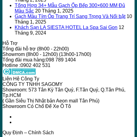
Tổng Hợp 34+ Mẫu Gạch Ốp Bếp 300×600 MM Đủ
Màu Sắc
20 Tháng 1, 2025
Gạch Màu Tím Ốp Trang Trí Sang Trọng Và Nổi bật
10
Tháng 1, 2025
Khách Sạn LA SIESTA HOTEL La Spa Sai Gon
12
Tháng 9, 2024
Hỗ Trợ
Tổng đài hỗ trợ (8h00 - 22h00)
Showrrom (8h00 - 12h00) (13h00-17h00)
Tổng đài mua hàng:098 789 1404
Hotline :0902 402 531
Liên Hệ Công Ty
CÔNG TY TNHH SAGOMY
Showroom: 573 Tân Kỳ Tân Quý, F.Tân Quý, Q.Tân Phú,
Tp.HCM
( Gần Siêu Thị Nhật bản Aeon mall Tân Phú)
Showroom Có Chổ Để Xe Ô Tô
Quy Định – Chính Sách