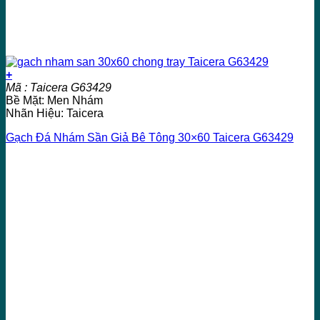
+
Mã : Taicera G63429
Bề Mặt: Men Nhám
Nhãn Hiệu: Taicera
Gạch Đá Nhám Sần Giả Bê Tông 30×60 Taicera G63429