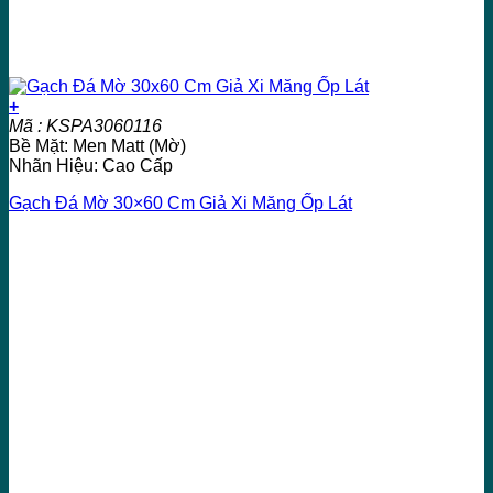
+
Mã : KSPA3060116
Bề Mặt: Men Matt (Mờ)
Nhãn Hiệu: Cao Cấp
Gạch Đá Mờ 30×60 Cm Giả Xi Măng Ốp Lát