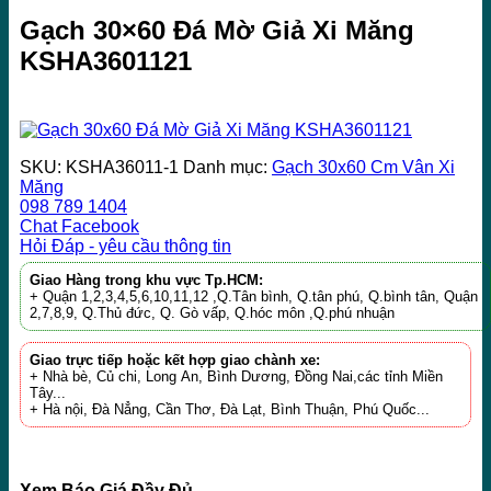
Gạch 30×60 Đá Mờ Giả Xi Măng
KSHA3601121
SKU:
KSHA36011-1
Danh mục:
Gạch 30x60 Cm Vân Xi
Măng
098 789 1404
Chat Facebook
Hỏi Đáp - yêu cầu thông tin
Giao Hàng trong khu vực Tp.HCM:
+ Quận 1,2,3,4,5,6,10,11,12 ,Q.Tân bình, Q.tân phú, Q.bình tân, Quận
2,7,8,9, Q.Thủ đức, Q. Gò vấp, Q.hóc môn ,Q.phú nhuận
Giao trực tiếp hoặc kết hợp giao chành xe:
+ Nhà bè, Củ chi, Long An, Bình Dương, Đồng Nai,các tỉnh Miền
Tây...
+ Hà nội, Đà Nẳng, Cần Thơ, Đà Lạt, Bình Thuận, Phú Quốc...
Xem Báo Giá Đầy Đủ