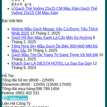
đánh giá
Gạch Thẻ
Vuông 15x15 CM Màu Xám
Bài Viết Mới
Những Mẫu Gạch Mosaic Vảy Cá Được Yêu Thích
Nhất 2025
13 Tháng 2, 2025
Gạch Hồ Bơi Màu Xanh Lá Cây Mới Xu Hướng
8
Tháng 2, 2025
Tổng Hợp 34+ Mẫu Gạch Ốp Bếp 300×600 MM Đủ
Màu Sắc
20 Tháng 1, 2025
Gạch Màu Tím Ốp Trang Trí Sang Trọng Và Nổi bật
10
Tháng 1, 2025
Khách Sạn LA SIESTA HOTEL La Spa Sai Gon
12
Tháng 9, 2024
Hỗ Trợ
Tổng đài hỗ trợ (8h00 - 22h00)
Showrrom (8h00 - 12h00) (13h00-17h00)
Tổng đài mua hàng:098 789 1404
Hotline :0902 402 531
Liên Hệ Công Ty