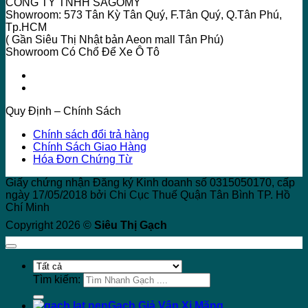
CÔNG TY TNHH SAGOMY
Showroom: 573 Tân Kỳ Tân Quý, F.Tân Quý, Q.Tân Phú,
Tp.HCM
( Gần Siêu Thị Nhật bản Aeon mall Tân Phú)
Showroom Có Chổ Để Xe Ô Tô
Quy Định – Chính Sách
Chính sách đổi trả hàng
Chính Sách Giao Hàng
Hóa Đơn Chứng Từ
Giấy chứng nhận Đăng ký Kinh doanh số 0315050170, cấp
ngày 17/05/2018 bởi Chi Cục Thuế Quận Tân Bình TP. Hồ
Chí Minh
Copyright 2026 ©
Siêu Thị Gạch
Tìm kiếm:
Gạch Giả Vân Xi Măng