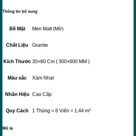
Thông tin bổ sung
Bề Mặt
Men Matt (Mờ)
Chất Liệu
Granite
Kích Thước
30×60 Cm ( 300×600 MM )
Màu sắc
Xám Nhạt
Nhãn Hiệu
Cao Cấp
Quy Cách
1 Thùng = 8 Viên = 1,44 m²
Mô tả