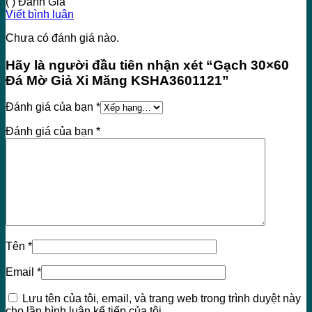
( ) Đánh Giá
Viết bình luận
Chưa có đánh giá nào.
Hãy là người đầu tiên nhận xét “Gạch 30×60
Đá Mờ Giả Xi Măng KSHA3601121”
Đánh giá của bạn
*
Đánh giá của bạn
*
Tên
*
Email
*
Lưu tên của tôi, email, và trang web trong trình duyệt này
cho lần bình luận kế tiếp của tôi.