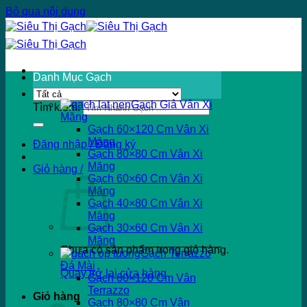
Bỏ qua nội dung
Danh Mục Gạch
Gạch Giả Vân Xi
Tìm kiếm:
Măng
Gạch 60×120 Cm Vân Xi
Măng
Đăng nhập / Đăng ký
Gạch 80×80 Cm Vân Xi
Măng
Giỏ hàng /
Gạch 60×60 Cm Vân Xi
Măng
Gạch 40×80 Cm Vân Xi
Măng
Gạch 30×60 Cm Vân Xi
Măng
Chưa có sản phẩm trong giỏ hàng.
Gạch Terrazzo
Đá Mài
Quay trở lại cửa hàng
Gạch 60×120 Cm Vân
Terrazzo
Giỏ hàng
Gạch 80×80 Cm Vân