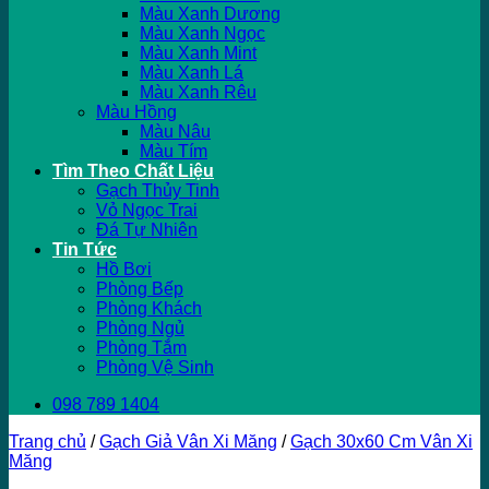
Màu Xanh Dương
Màu Xanh Ngọc
Màu Xanh Mint
Màu Xanh Lá
Màu Xanh Rêu
Màu Hồng
Màu Nâu
Màu Tím
Tìm Theo Chất Liệu
Gạch Thủy Tinh
Vỏ Ngọc Trai
Đá Tự Nhiên
Tin Tức
Hồ Bơi
Phòng Bếp
Phòng Khách
Phòng Ngủ
Phòng Tắm
Phòng Vệ Sinh
098 789 1404
Trang chủ
/
Gạch Giả Vân Xi Măng
/
Gạch 30x60 Cm Vân Xi
Măng