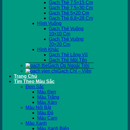
Gạch Thẻ 7.5×15 Cm
Gạch Thẻ 7.5×30 Cm
Gạch Thẻ 5×20 Cm
Gạch Thẻ 6.8×28 Cm
Hình Vuông
Gạch Thẻ Vuông
10×10 Cm
Gạch Thẻ Vuông
20×20 Cm
Hình Khác
Gạch Thẻ Lông Vũ
Gạch Thẻ Mũi Tên
Gạch Ốp Ngoài Trời
Gạch Chỉ – Viền
Trang Chủ
Tìm Theo Màu Sắc
Đơn Sắc
Màu Đen
Màu Trắng
Màu Xám
Màu Nổi Bật
Màu Đỏ
Màu Cam
Màu Xanh
Màu Xanh Biển