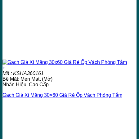
+
Mã : KSHA360161
Bề Mặt: Men Matt (Mờ)
Nhãn Hiệu: Cao Cấp
Gạch Giả Xi Măng 30×60 Giá Rẻ Ốp Vách Phòng Tắm