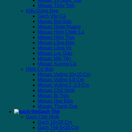
Mosaic Vỏ Ngọc Trai
Mosaic Thủy Tinh
Kiểu Dáng Đẹp
Gạch Vảy Cá
Mosaic Bát Giác
Mosaic Ghép Ngang
Mosaic Hình Chiếc Lá
Mosaic Hình Thoi
Mosaic Lồng Đèn
Mosaic Lông Vũ
Mosaic Lục Giác
Mosaic Mũi Tên
Mosaic Xương Cá
Hình Cơ Bản
Mosaic Vuông 10×10 Cm
Mosaic Vuông 4.8 Cm
Mosaic Vuông 2 -2.5 Cm
Mosaic Chữ Nhật
Mosaic Bi Tròn
Mosaic Que Đũa
Mosaic Thanh Que
Gạch Thẻ
Gạch Chữ Nhật
Gạch 10×20 Cm
Gạch Thẻ 6×20 Cm