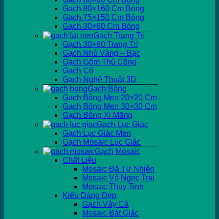
Gạch 80×160 Cm Bóng
Gạch 75×150 Cm Bóng
Gạch 30×60 Cm Bóng
Gạch Trang Trí
Gạch 30×60 Trang Trí
Gạch Nhủ Vàng – Bạc
Gạch Gốm Thủ Công
Gạch Cổ
Gạch Nghệ Thuật 3D
Gạch Bông
Gạch Bông Men 20×20 Cm
Gạch Bông Men 30×30 Cm
Gạch Bông Xi Măng
Gạch Lục Giác
Gạch Lục Giác Men
Gạch Mosaic Lục Giác
Gạch Mosaic
Chất Liệu
Mosaic Đá Tự Nhiên
Mosaic Vỏ Ngọc Trai
Mosaic Thủy Tinh
Kiểu Dáng Đẹp
Gạch Vảy Cá
Mosaic Bát Giác