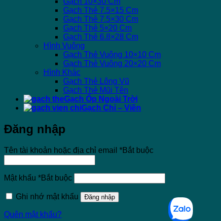
Gạch 10×30 Cm
Gạch Thẻ 7.5×15 Cm
Gạch Thẻ 7.5×30 Cm
Gạch Thẻ 5×20 Cm
Gạch Thẻ 6.8×28 Cm
Hình Vuông
Gạch Thẻ Vuông 10×10 Cm
Gạch Thẻ Vuông 20×20 Cm
Hình Khác
Gạch Thẻ Lông Vũ
Gạch Thẻ Mũi Tên
Gạch Ốp Ngoài Trời
Gạch Chỉ – Viền
Đăng nhập
Tên tài khoản hoặc địa chỉ email
*
Bắt buộc
Mật khẩu
*
Bắt buộc
Ghi nhớ mật khẩu
Đăng nhập
Quên mật khẩu?