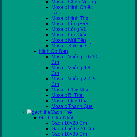
Mosaic Ghép Ngang
Mosaic Hình Chiếc
Lá
Mosaic Hình Thoi
Mosaic Lồng Đèn
Mosaic Lông Vũ
Mosaic Lục Giác
Mosaic Mũi Tên
Mosaic Xương Cá
Hình Cơ Bản
Mosaic Vuông 10×10
Cm
Mosaic Vuông 4.8
Cm
Mosaic Vuông 2 -2.5
Cm
Mosaic Chữ Nhật
Mosaic Bi Tròn
Mosaic Que Đũa
Mosaic Thanh Que
Gạch Thẻ
Gạch Chữ Nhật
Gạch 10×20 Cm
Gạch Thẻ 6×20 Cm
Gạch 10×30 Cm