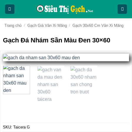
Bỏ
qua
nội
dung
Trang chủ
/
Gạch Giả Vân Xi Măng
/
Gạch 30x60 Cm Vân Xi Măng
Gạch Đá Nhám Sần Màu Đen 30×60
SKU:
Taicera G