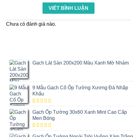
xếp
Được
3
5
hạng
VIẾT BÌNH LUẬN
xếp
sao
2
5
hạng
sao
1
5
Chưa có đánh giá nào.
sao
Gạch Lát Sàn 200x200 Màu Xanh Mờ Nhám
9 Mẫu Gạch Cổ Ốp Tường Xương Đá Nhập
Khẩu
5.00
1
trên
Gạch Ốp Tường 30x60 Xanh Mint Cao Cấp
5 dựa trên
đánh giá
Men Bóng
5.00
1
trên
Gạch Ốp Tường Ngoài Trời Vuông Xám Trắng