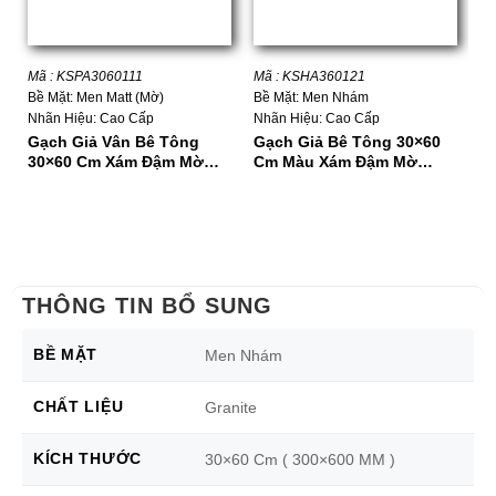
Mã : KSPA3060111
Mã : KSHA360121
Mã
Bề Mặt: Men Matt (Mờ)
Bề Mặt: Men Nhám
Bề
Nhãn Hiệu: Cao Cấp
Nhãn Hiệu: Cao Cấp
Nh
Gạch Giả Vân Bê Tông
Gạch Giả Bê Tông 30×60
G
30×60 Cm Xám Đậm Mờ
Cm Màu Xám Đậm Mờ
M
Matt
Nhám
THÔNG TIN BỔ SUNG
BỀ MẶT
Men Nhám
CHẤT LIỆU
Granite
KÍCH THƯỚC
30×60 Cm ( 300×600 MM )