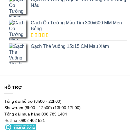
5 dựa trên
đánh giá
Nâu
Gạch Ốp Tường Màu Tím 300x600 MM Men
Bóng
5.00
1
trên
Gạch Thẻ Vuông 15x15 CM Màu Xám
5 dựa trên
đánh giá
HỖ TRỢ
Tổng đài hỗ trợ (8h00 - 22h00)
Showrrom (8h00 - 12h00) (13h00-17h00)
Tổng đài mua hàng:098 789 1404
Hotline :0902 402 531