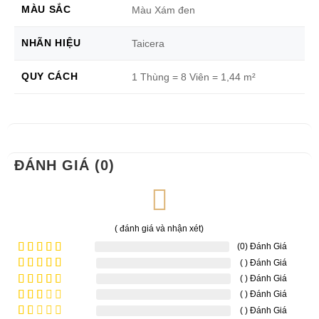
MÀU SẮC
Màu Xám đen
NHÃN HIỆU
Taicera
QUY CÁCH
1 Thùng = 8 Viên = 1,44 m²
ĐÁNH GIÁ (0)
( đánh giá và nhận xét)
(0) Đánh Giá
( ) Đánh Giá
Được xếp
hạng
5
5
( ) Đánh Giá
Được
sao
xếp
( ) Đánh Giá
Được
hạng
4
xếp
( ) Đánh Giá
Được
5 sao
hạng