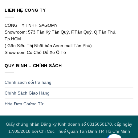
LIÊN HỆ CÔNG TY
CÔNG TY TNHH SAGOMY
Showroom: 573 Tân Kỳ Tân Quý, F.Tân Quý, Q.Tân Phú,
Tp.HCM
( Gần Siêu Thị Nhật bản Aeon mall Tân Phú)
Showroom Có Chổ Để Xe Ô Tô
QUY ĐỊNH – CHÍNH SÁCH
Chính sách đổi trả hàng
Chính Sách Giao Hàng
Hóa Đơn Chứng Từ
Giấy chứng nhận Đăng ký Kinh doanh số 0315050170, cấp ngày
17/05/2018 bởi Chi Cục Thuế Quận Tân Bình TP. Hồ Chí Minh