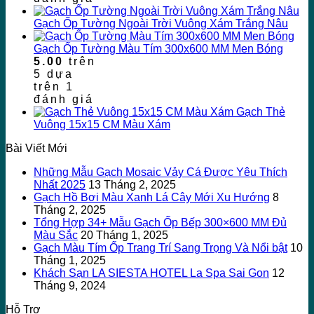
Gạch Ốp Tường Ngoài Trời Vuông Xám Trắng Nâu
Gạch Ốp Tường Màu Tím 300x600 MM Men Bóng
5.00
trên
5 dựa
trên
1
đánh giá
Gạch Thẻ
Vuông 15x15 CM Màu Xám
Bài Viết Mới
Những Mẫu Gạch Mosaic Vảy Cá Được Yêu Thích
Nhất 2025
13 Tháng 2, 2025
Gạch Hồ Bơi Màu Xanh Lá Cây Mới Xu Hướng
8
Tháng 2, 2025
Tổng Hợp 34+ Mẫu Gạch Ốp Bếp 300×600 MM Đủ
Màu Sắc
20 Tháng 1, 2025
Gạch Màu Tím Ốp Trang Trí Sang Trọng Và Nổi bật
10
Tháng 1, 2025
Khách Sạn LA SIESTA HOTEL La Spa Sai Gon
12
Tháng 9, 2024
Hỗ Trợ