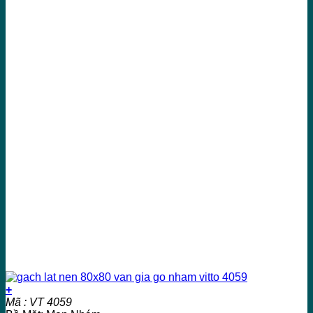
+
Mã : VT 4059