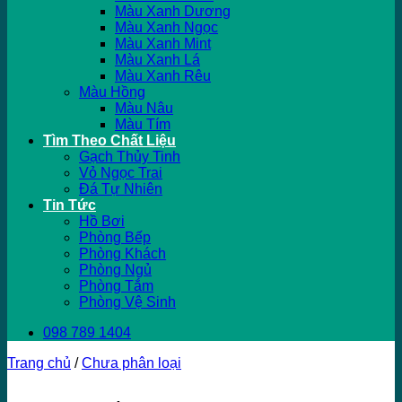
Màu Xanh Dương
Màu Xanh Ngọc
Màu Xanh Mint
Màu Xanh Lá
Màu Xanh Rêu
Màu Hồng
Màu Nâu
Màu Tím
Tìm Theo Chất Liệu
Gạch Thủy Tinh
Vỏ Ngọc Trai
Đá Tự Nhiên
Tin Tức
Hồ Bơi
Phòng Bếp
Phòng Khách
Phòng Ngủ
Phòng Tắm
Phòng Vệ Sinh
098 789 1404
Trang chủ
/
Chưa phân loại