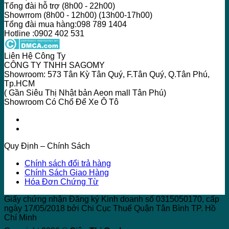
Tổng đài hỗ trợ (8h00 - 22h00)
Showrrom (8h00 - 12h00) (13h00-17h00)
Tổng đài mua hàng:098 789 1404
Hotline :0902 402 531
Liên Hệ Công Ty
CÔNG TY TNHH SAGOMY
Showroom: 573 Tân Kỳ Tân Quý, F.Tân Quý, Q.Tân Phú,
Tp.HCM
( Gần Siêu Thị Nhật bản Aeon mall Tân Phú)
Showroom Có Chổ Để Xe Ô Tô
Quy Định – Chính Sách
Chính sách đổi trả hàng
Chính Sách Giao Hàng
Hóa Đơn Chứng Từ
Giấy chứng nhận Đăng ký Kinh doanh số 0315050170, cấp
ngày 17/05/2018 bởi Chi Cục Thuế Quận Tân Bình TP. Hồ
Chí Minh