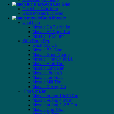
Gạch Lục Giác
Gạch Lục Giác Men
Gạch Mosaic Lục Giác
Gạch Mosaic
Chất Liệu
Mosaic Đá Tự Nhiên
Mosaic Vỏ Ngọc Trai
Mosaic Thủy Tinh
Kiểu Dáng Đẹp
Gạch Vảy Cá
Mosaic Bát Giác
Mosaic Ghép Ngang
Mosaic Hình Chiếc Lá
Mosaic Hình Thoi
Mosaic Lồng Đèn
Mosaic Lông Vũ
Mosaic Lục Giác
Mosaic Mũi Tên
Mosaic Xương Cá
Hình Cơ Bản
Mosaic Vuông 10×10 Cm
Mosaic Vuông 4.8 Cm
Mosaic Vuông 2 -2.5 Cm
Mosaic Chữ Nhật