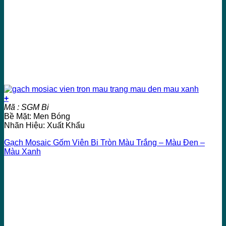
+
Mã : SGM Bi
Bề Mặt: Men Bóng
Nhãn Hiệu: Xuất Khẩu
Gạch Mosaic Gốm Viên Bi Tròn Màu Trắng – Màu Đen –
Màu Xanh