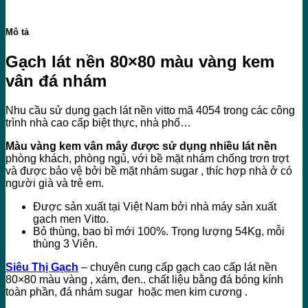
Mô tả
Gạch lát nền 80×80 màu vàng kem
vân đá nhám
Nhu cầu sử dụng gạch lát nền vitto mã 4054 trong các công
trình nhà cao cấp biệt thực, nhà phố…
Màu vàng kem vân mây được sử dụng nhiều lát nền
phòng khách, phòng ngủ, với bề mặt nhám chống trơn trợt
và được bảo vệ bởi bề mặt nhám sugar , thíc hợp nhà ở có
người già và trẻ em.
Được sản xuất tại Việt Nam bởi nhà máy sản xuất
gạch men Vitto.
Bỏ thùng, bao bì mới 100%. Trọng lượng 54Kg, mỗi
thùng 3 Viên.
Siêu Thị Gạch
– chuyên cung cấp gạch cao cấp lát nền
80×80 màu vàng , xám, đen.. chất liệu bằng đá bóng kính
toàn phần, đá nhám sugar hoặc men kim cương .