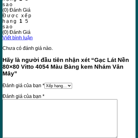
sao
(0) Đánh Giá
Được xếp
hạng
1
5
sao
(0) Đánh Giá
Viết bình luận
Chưa có đánh giá nào.
Hãy là người đầu tiên nhận xét “Gạc Lát Nền
80×80 Vitto 4054 Màu Bàng kem Nhám Vân
Mây”
Đánh giá của bạn
*
Đánh giá của bạn
*