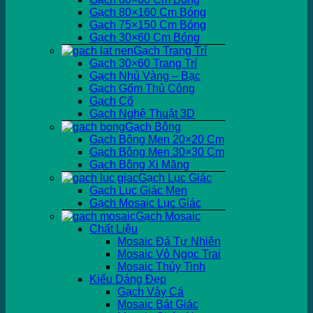
Gạch 80×160 Cm Bóng
Gạch 75×150 Cm Bóng
Gạch 30×60 Cm Bóng
Gạch Trang Trí
Gạch 30×60 Trang Trí
Gạch Nhủ Vàng – Bạc
Gạch Gốm Thủ Công
Gạch Cổ
Gạch Nghệ Thuật 3D
Gạch Bông
Gạch Bông Men 20×20 Cm
Gạch Bông Men 30×30 Cm
Gạch Bông Xi Măng
Gạch Lục Giác
Gạch Lục Giác Men
Gạch Mosaic Lục Giác
Gạch Mosaic
Chất Liệu
Mosaic Đá Tự Nhiên
Mosaic Vỏ Ngọc Trai
Mosaic Thủy Tinh
Kiểu Dáng Đẹp
Gạch Vảy Cá
Mosaic Bát Giác