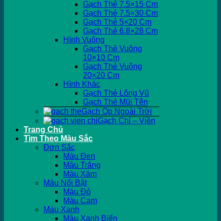
Gạch Thẻ 7.5×15 Cm
Gạch Thẻ 7.5×30 Cm
Gạch Thẻ 5×20 Cm
Gạch Thẻ 6.8×28 Cm
Hình Vuông
Gạch Thẻ Vuông
10×10 Cm
Gạch Thẻ Vuông
20×20 Cm
Hình Khác
Gạch Thẻ Lông Vũ
Gạch Thẻ Mũi Tên
Gạch Ốp Ngoài Trời
Gạch Chỉ – Viền
Trang Chủ
Tìm Theo Màu Sắc
Đơn Sắc
Màu Đen
Màu Trắng
Màu Xám
Màu Nổi Bật
Màu Đỏ
Màu Cam
Màu Xanh
Màu Xanh Biển