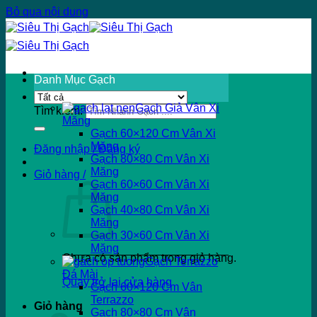
Bỏ qua nội dung
Danh Mục Gạch
Gạch Giả Vân Xi
Tìm kiếm:
Măng
Gạch 60×120 Cm Vân Xi
Măng
Đăng nhập / Đăng ký
Gạch 80×80 Cm Vân Xi
Măng
Giỏ hàng /
Gạch 60×60 Cm Vân Xi
Măng
Gạch 40×80 Cm Vân Xi
Măng
Gạch 30×60 Cm Vân Xi
Măng
Chưa có sản phẩm trong giỏ hàng.
Gạch Terrazzo
Đá Mài
Quay trở lại cửa hàng
Gạch 60×120 Cm Vân
Terrazzo
Giỏ hàng
Gạch 80×80 Cm Vân