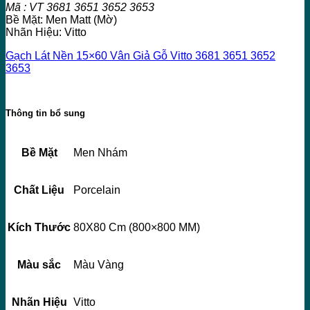
Mã : VT 3681 3651 3652 3653
Bề Mặt: Men Matt (Mờ)
Nhãn Hiệu: Vitto
Gạch Lát Nền 15×60 Vân Giả Gỗ Vitto 3681 3651 3652
3653
Thông tin bổ sung
Bề Mặt
Men Nhám
Chất Liệu
Porcelain
Kích Thước
80X80 Cm (800×800 MM)
Màu sắc
Màu Vàng
Nhãn Hiệu
Vitto