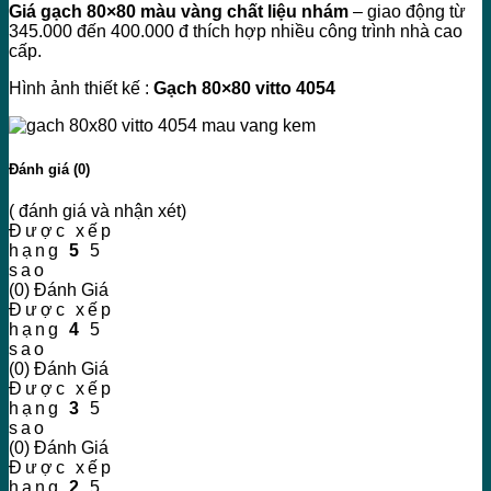
Giá gạch 80×80 màu vàng chất liệu nhám
– giao động từ
345.000 đến 400.000 đ thích hợp nhiều công trình nhà cao
cấp.
Hình ảnh thiết kế :
Gạch 80×80 vitto 4054
Đánh giá (0)
( đánh giá và nhận xét)
Được xếp
hạng
5
5
sao
(0) Đánh Giá
Được xếp
hạng
4
5
sao
(0) Đánh Giá
Được xếp
hạng
3
5
sao
(0) Đánh Giá
Được xếp
hạng
2
5