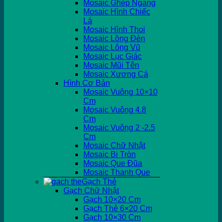
Mosaic Ghép Ngang
Mosaic Hình Chiếc
Lá
Mosaic Hình Thoi
Mosaic Lồng Đèn
Mosaic Lông Vũ
Mosaic Lục Giác
Mosaic Mũi Tên
Mosaic Xương Cá
Hình Cơ Bản
Mosaic Vuông 10×10
Cm
Mosaic Vuông 4.8
Cm
Mosaic Vuông 2 -2.5
Cm
Mosaic Chữ Nhật
Mosaic Bi Tròn
Mosaic Que Đũa
Mosaic Thanh Que
Gạch Thẻ
Gạch Chữ Nhật
Gạch 10×20 Cm
Gạch Thẻ 6×20 Cm
Gạch 10×30 Cm