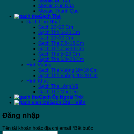
Mosaic Bi Tròn
Mosaic Que Đũa
Mosaic Thanh Que
Gạch Thẻ
Gạch Chữ Nhật
Gạch 10×20 Cm
Gạch Thẻ 6×20 Cm
Gạch 10×30 Cm
Gạch Thẻ 7.5×15 Cm
Gạch Thẻ 7.5×30 Cm
Gạch Thẻ 5×20 Cm
Gạch Thẻ 6.8×28 Cm
Hình Vuông
Gạch Thẻ Vuông 10×10 Cm
Gạch Thẻ Vuông 20×20 Cm
Hình Khác
Gạch Thẻ Lông Vũ
Gạch Thẻ Mũi Tên
Gạch Ốp Ngoài Trời
Gạch Chỉ – Viền
Đăng nhập
Tên tài khoản hoặc địa chỉ email
*
Bắt buộc