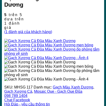
Dương
5
trên 5
dựa trên
1
đánh
giá
(
1
đánh giá của khách hàng)
SKU:
MHSG 117
Danh mục:
Gạch Màu Xanh Dương
,
Gạch Xương Cá
,
Mosaic Que - Gạch Que Đũa
098 789 1404
Chat Facebook
Hỏi Đáp - yêu cầu thông tin