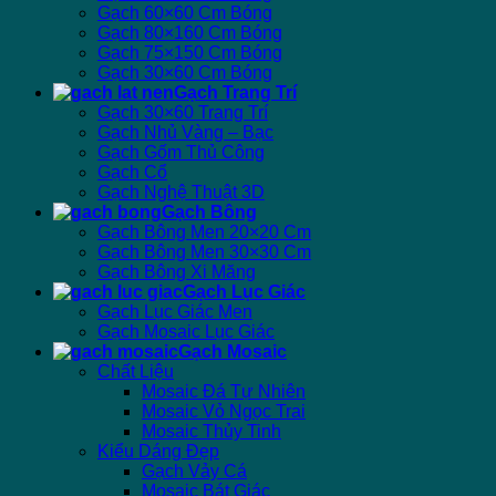
Gạch 60×60 Cm Bóng
Gạch 80×160 Cm Bóng
Gạch 75×150 Cm Bóng
Gạch 30×60 Cm Bóng
Gạch Trang Trí
Gạch 30×60 Trang Trí
Gạch Nhủ Vàng – Bạc
Gạch Gốm Thủ Công
Gạch Cổ
Gạch Nghệ Thuật 3D
Gạch Bông
Gạch Bông Men 20×20 Cm
Gạch Bông Men 30×30 Cm
Gạch Bông Xi Măng
Gạch Lục Giác
Gạch Lục Giác Men
Gạch Mosaic Lục Giác
Gạch Mosaic
Chất Liệu
Mosaic Đá Tự Nhiên
Mosaic Vỏ Ngọc Trai
Mosaic Thủy Tinh
Kiểu Dáng Đẹp
Gạch Vảy Cá
Mosaic Bát Giác