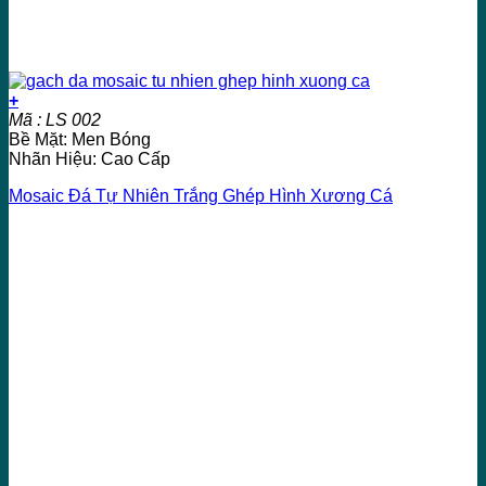
+
Mã : LS 002
Bề Mặt: Men Bóng
Nhãn Hiệu: Cao Cấp
Mosaic Đá Tự Nhiên Trắng Ghép Hình Xương Cá