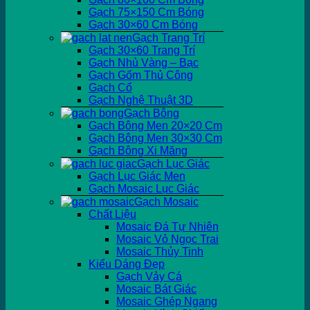
Gạch 75×150 Cm Bóng
Gạch 30×60 Cm Bóng
Gạch Trang Trí
Gạch 30×60 Trang Trí
Gạch Nhủ Vàng – Bạc
Gạch Gốm Thủ Công
Gạch Cổ
Gạch Nghệ Thuật 3D
Gạch Bông
Gạch Bông Men 20×20 Cm
Gạch Bông Men 30×30 Cm
Gạch Bông Xi Măng
Gạch Lục Giác
Gạch Lục Giác Men
Gạch Mosaic Lục Giác
Gạch Mosaic
Chất Liệu
Mosaic Đá Tự Nhiên
Mosaic Vỏ Ngọc Trai
Mosaic Thủy Tinh
Kiểu Dáng Đẹp
Gạch Vảy Cá
Mosaic Bát Giác
Mosaic Ghép Ngang