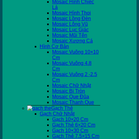
Mosaic Hình Chiếc
Lá
Mosaic Hình Thoi
Mosaic Lồng Đèn
Mosaic Lông Vũ
Mosaic Lục Giác
Mosaic Mũi Tên
Mosaic Xương Cá
Hình Cơ Bản
Mosaic Vuông 10×10
Cm
Mosaic Vuông 4.8
Cm
Mosaic Vuông 2 -2.5
Cm
Mosaic Chữ Nhật
Mosaic Bi Tròn
Mosaic Que Đũa
Mosaic Thanh Que
Gạch Thẻ
Gạch Chữ Nhật
Gạch 10×20 Cm
Gạch Thẻ 6×20 Cm
Gạch 10×30 Cm
Gạch Thẻ 7.5×15 Cm