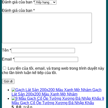
Đánh giá của bạn
*
Đánh giá của bạn
*
Tên
*
Email
*
Lưu tên của tôi, email, và trang web trong trình duyệt này
cho lần bình luận kế tiếp của tôi.
Gạch
Lát Sàn 200x200 Màu Xanh Mờ Nhám
9
Mẫu Gạch Cổ Ốp Tường Xương Đá Nhập Khẩu
5.00
trên