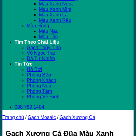
Màu Xanh Ngọc
Màu Xanh Mint
Màu Xanh Lá
Màu Xanh Rêu
Màu Hồng
Màu Nâu
Màu Tím
Tìm Theo Chất Liệu
Gạch Thủy Tinh
Vỏ Ngọc Trai
Đá Tự Nhiên
Tin Tức
Hồ Bơi
Phòng Bếp
Phòng Khách
Phòng Ngủ
Phòng Tắm
Phòng Vệ Sinh
098 789 1404
Trang chủ
/
Gạch Mosaic
/
Gạch Xương Cá
Gạch Xương Cá Đũa Màu Xanh