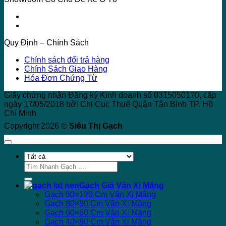
Quy Định – Chính Sách
Chính sách đổi trả hàng
Chính Sách Giao Hàng
Hóa Đơn Chứng Từ
Giấy chứng nhận Đăng ký Kinh doanh số 0315050170, cấp
ngày 17/05/2018 bởi Chi Cục Thuế Quận Tân Bình TP. Hồ
Chí Minh
Copyright 2026 ©
Siêu Thị Gạch
Tìm
kiếm:
Gạch Giả Vân Xi Măng
Gạch 60×120 Cm Vân Xi Măng
Gạch 80×80 Cm Vân Xi Măng
Gạch 60×60 Cm Vân Xi Măng
Gạch 40×80 Cm Vân Xi Măng