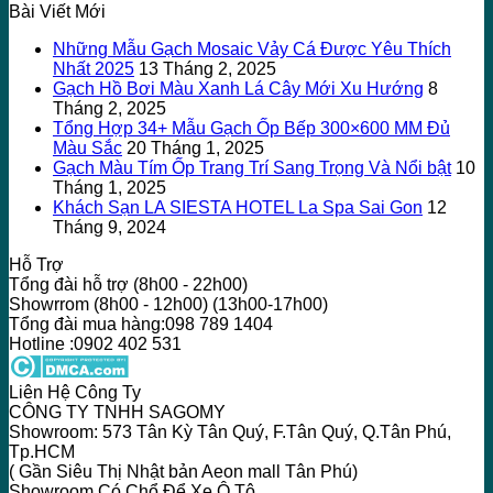
Bài Viết Mới
Những Mẫu Gạch Mosaic Vảy Cá Được Yêu Thích
Nhất 2025
13 Tháng 2, 2025
Gạch Hồ Bơi Màu Xanh Lá Cây Mới Xu Hướng
8
Tháng 2, 2025
Tổng Hợp 34+ Mẫu Gạch Ốp Bếp 300×600 MM Đủ
Màu Sắc
20 Tháng 1, 2025
Gạch Màu Tím Ốp Trang Trí Sang Trọng Và Nổi bật
10
Tháng 1, 2025
Khách Sạn LA SIESTA HOTEL La Spa Sai Gon
12
Tháng 9, 2024
Hỗ Trợ
Tổng đài hỗ trợ (8h00 - 22h00)
Showrrom (8h00 - 12h00) (13h00-17h00)
Tổng đài mua hàng:098 789 1404
Hotline :0902 402 531
Liên Hệ Công Ty
CÔNG TY TNHH SAGOMY
Showroom: 573 Tân Kỳ Tân Quý, F.Tân Quý, Q.Tân Phú,
Tp.HCM
( Gần Siêu Thị Nhật bản Aeon mall Tân Phú)
Showroom Có Chổ Để Xe Ô Tô