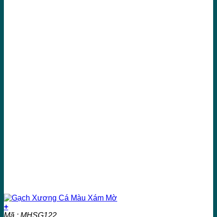
+
Mã : MHSG122