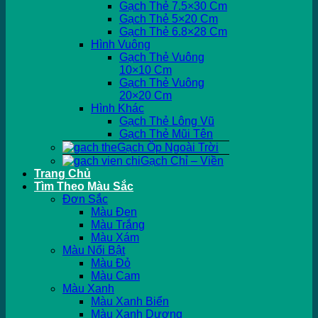
Gạch Thẻ 7.5×30 Cm
Gạch Thẻ 5×20 Cm
Gạch Thẻ 6.8×28 Cm
Hình Vuông
Gạch Thẻ Vuông
10×10 Cm
Gạch Thẻ Vuông
20×20 Cm
Hình Khác
Gạch Thẻ Lông Vũ
Gạch Thẻ Mũi Tên
Gạch Ốp Ngoài Trời
Gạch Chỉ – Viền
Trang Chủ
Tìm Theo Màu Sắc
Đơn Sắc
Màu Đen
Màu Trắng
Màu Xám
Màu Nổi Bật
Màu Đỏ
Màu Cam
Màu Xanh
Màu Xanh Biển
Màu Xanh Dương