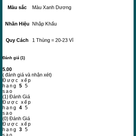
Màu sắc
Màu Xanh Dương
Nhãn Hiệu
Nhập Khẩu
Quy Cách
1 Thùng = 20-23 Vỉ
Đánh giá (1)
5.00
( đánh giá và nhận xét)
Được xếp
hạng
5
5
sao
(1) Đánh Giá
Được xếp
hạng
4
5
sao
(0) Đánh Giá
Được xếp
hạng
3
5
sao