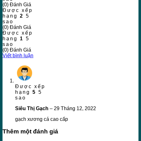
(0) Đánh Giá
Được xếp
hạng
2
5
sao
(0) Đánh Giá
Được xếp
hạng
1
5
sao
(0) Đánh Giá
Viết bình luận
Được xếp
hạng
5
5
sao
Siêu Thị Gạch
–
29 Tháng 12, 2022
gạch xương cá cao cấp
Thêm một đánh giá