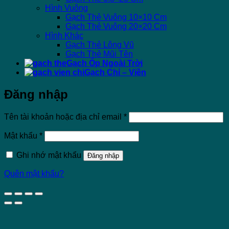
Hình Vuông
Gạch Thẻ Vuông 10×10 Cm
Gạch Thẻ Vuông 20×20 Cm
Hình Khác
Gạch Thẻ Lông Vũ
Gạch Thẻ Mũi Tên
Gạch Ốp Ngoài Trời
Gạch Chỉ – Viền
Đăng nhập
Bắt
Tên tài khoản hoặc địa chỉ email
*
buộc
Bắt
Mật khẩu
*
buộc
Ghi nhớ mật khẩu
Đăng nhập
Quên mật khẩu?