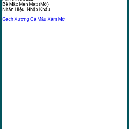
Bề Mặt: Men Matt (Mờ)
Nhãn Hiệu: Nhập Khẩu
Gạch Xương Cá Màu Xám Mờ