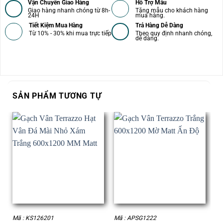
Vận Chuyển Giao Hàng
Hỗ Trợ Mẫu
Giao hàng nhanh chóng từ 8h-
Tặng mẫu cho khách hàng
24H
mua hàng.
Tiết Kiệm Mua Hàng
Trả Hàng Dễ Dàng
Từ 10% - 30% khi mua trực tiếp
Theo quy định nhanh chóng,
dễ dàng.
SẢN PHẨM TƯƠNG TỰ
Mã : KS126201
Mã : APSG1222
Mã