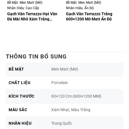
Bề Mặt: Men Matt (Mờ)
Bề Mặt: Men Matt (Mờ)
Bề
Nhãn Hiệu: Cao Cấp
Nhãn Hiệu: Ấn Độ
Nh
Gạch Vân Terrazzo Hạt Vân
Gạch Vân Terrazzo Trắng
Gạ
Đá Mài Nhỏ Xám Trắng
600×1200 Mờ Matt Ấn Độ
6
600×1200 MM Matt
THÔNG TIN BỔ SUNG
BỀ MẶT
Men Matt (Mờ)
CHẤT LIỆU
Porcelain
KÍCH THƯỚC
60×120 Cm (600×1200 MM)
MÀU SẮC
Xám Nhạt, Màu Trắng
NHÃN HIỆU
Trung Quốc