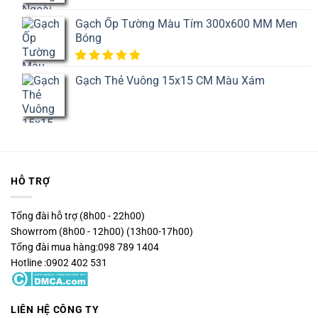
Gạch Ốp Tường Màu Tím 300x600 MM Men
Bóng
5.00
1
trên
Gạch Thẻ Vuông 15x15 CM Màu Xám
5 dựa
trên
đánh
giá
HỖ TRỢ
Tổng đài hỗ trợ (8h00 - 22h00)
Showrrom (8h00 - 12h00) (13h00-17h00)
Tổng đài mua hàng:098 789 1404
Hotline :0902 402 531
LIÊN HỆ CÔNG TY