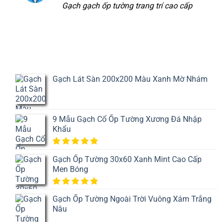
hạng
5
5
Gạch gạch ốp tường trang trí cao cấp
sao
Gạch Lát Sàn 200x200 Màu Xanh Mờ Nhám
9 Mẫu Gạch Cổ Ốp Tường Xương Đá Nhập
Khẩu
5.00
1
trên
Gạch Ốp Tường 30x60 Xanh Mint Cao Cấp
5 dựa
Men Bóng
trên
đánh
giá
5.00
1
trên
Gạch Ốp Tường Ngoài Trời Vuông Xám Trắng
5 dựa
Nâu
trên
đánh
giá