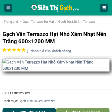
Bỏ
qua
nội
dung
Trang chủ
/
Gạch Terrazzo Đá Mài
/
Gạch 60x120 Cm Terrazzo
Gạch Vân Terrazzo Hạt Nhỏ Xám Nhạt Nền
Trắng 600×1200 MM
(
1
đánh giá của khách hàng)
5
1
trên 5
dựa trên
đánh giá
SKU:
HLSG1260021
Danh mục:
Gạch 60x120 Cm Terrazzo