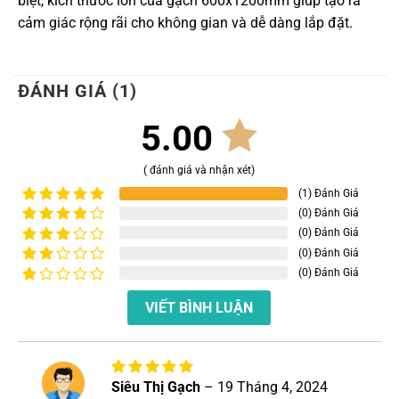
biệt, kích thước lớn của gạch 600x1200mm giúp tạo ra
cảm giác rộng rãi cho không gian và dễ dàng lắp đặt.
ĐÁNH GIÁ (1)
5.00
( đánh giá và nhận xét)
(1) Đánh Giá
(0) Đánh Giá
Được xếp
hạng
5
5
(0) Đánh Giá
Được
sao
xếp
(0) Đánh Giá
Được
hạng
4
xếp
(0) Đánh Giá
Được
5 sao
hạng
xếp
Được
3
5
hạng
VIẾT BÌNH LUẬN
xếp
sao
2
5
hạng
sao
1
5
sao
Siêu Thị Gạch
–
19 Tháng 4, 2024
Được xếp