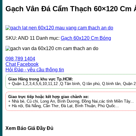
Gạch Vân Đá Cẩm Thạch 60×120 Cm 
SKU:
AND 11
Danh mục:
Gạch 60x120 Cm Bóng
098 789 1404
Chat Facebook
Hỏi Đáp - yêu cầu thông tin
Giao Hàng trong khu vực Tp.HCM:
+ Quận 1,2,3,4,5,6,10,11,12 ,Q.Tân bình, Q.tân phú, Q.bình tân, Quận
Giao trực tiếp hoặc kết hợp giao chành xe:
+ Nhà bè, Củ chi, Long An, Bình Dương, Đồng Nai,các tỉnh Miền Tây...
+ Hà nội, Đà Nẳng, Cần Thơ, Đà Lạt, Bình Thuận, Phú Quốc...
Xem Báo Giá Đầy Đủ