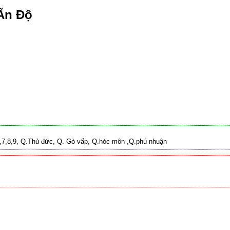
Ấn Độ
 2,7,8,9, Q.Thủ đức, Q. Gò vấp, Q.hóc môn ,Q.phú nhuận