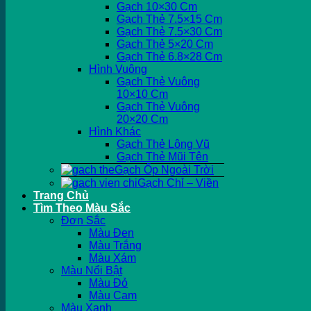
Gạch 10×30 Cm
Gạch Thẻ 7.5×15 Cm
Gạch Thẻ 7.5×30 Cm
Gạch Thẻ 5×20 Cm
Gạch Thẻ 6.8×28 Cm
Hình Vuông
Gạch Thẻ Vuông
10×10 Cm
Gạch Thẻ Vuông
20×20 Cm
Hình Khác
Gạch Thẻ Lông Vũ
Gạch Thẻ Mũi Tên
Gạch Ốp Ngoài Trời
Gạch Chỉ – Viền
Trang Chủ
Tìm Theo Màu Sắc
Đơn Sắc
Màu Đen
Màu Trắng
Màu Xám
Màu Nổi Bật
Màu Đỏ
Màu Cam
Màu Xanh