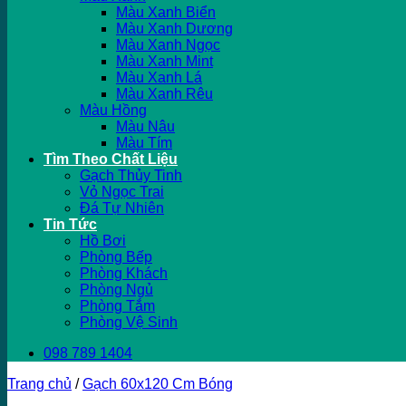
Màu Xanh Biển
Màu Xanh Dương
Màu Xanh Ngọc
Màu Xanh Mint
Màu Xanh Lá
Màu Xanh Rêu
Màu Hồng
Màu Nâu
Màu Tím
Tìm Theo Chất Liệu
Gạch Thủy Tinh
Vỏ Ngọc Trai
Đá Tự Nhiên
Tin Tức
Hồ Bơi
Phòng Bếp
Phòng Khách
Phòng Ngủ
Phòng Tắm
Phòng Vệ Sinh
098 789 1404
Trang chủ
/
Gạch 60x120 Cm Bóng