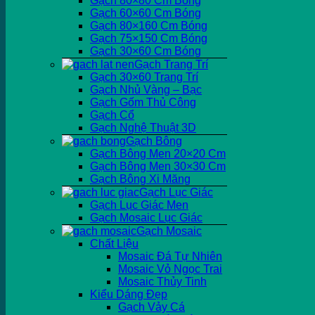
Gạch 80×80 Cm Bóng
Gạch 60×60 Cm Bóng
Gạch 80×160 Cm Bóng
Gạch 75×150 Cm Bóng
Gạch 30×60 Cm Bóng
Gạch Trang Trí
Gạch 30×60 Trang Trí
Gạch Nhủ Vàng – Bạc
Gạch Gốm Thủ Công
Gạch Cổ
Gạch Nghệ Thuật 3D
Gạch Bông
Gạch Bông Men 20×20 Cm
Gạch Bông Men 30×30 Cm
Gạch Bông Xi Măng
Gạch Lục Giác
Gạch Lục Giác Men
Gạch Mosaic Lục Giác
Gạch Mosaic
Chất Liệu
Mosaic Đá Tự Nhiên
Mosaic Vỏ Ngọc Trai
Mosaic Thủy Tinh
Kiểu Dáng Đẹp
Gạch Vảy Cá