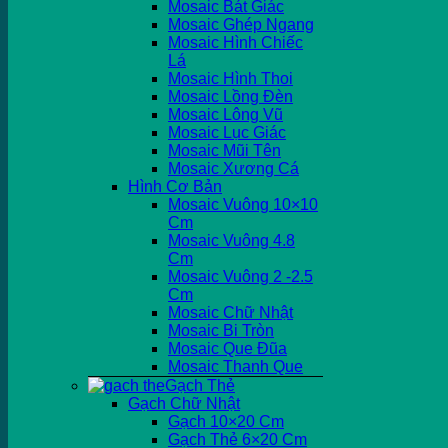
Mosaic Bát Giác
Mosaic Ghép Ngang
Mosaic Hình Chiếc
Lá
Mosaic Hình Thoi
Mosaic Lồng Đèn
Mosaic Lông Vũ
Mosaic Lục Giác
Mosaic Mũi Tên
Mosaic Xương Cá
Hình Cơ Bản
Mosaic Vuông 10×10
Cm
Mosaic Vuông 4.8
Cm
Mosaic Vuông 2 -2.5
Cm
Mosaic Chữ Nhật
Mosaic Bi Tròn
Mosaic Que Đũa
Mosaic Thanh Que
Gạch Thẻ
Gạch Chữ Nhật
Gạch 10×20 Cm
Gạch Thẻ 6×20 Cm