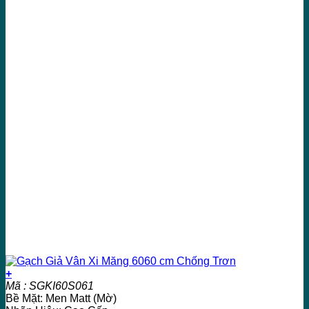
+
Mã : SGKI60S061
Bề Mặt: Men Matt (Mờ)