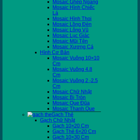
Mosaic Ghép Ngang
Mosaic Hình Chiếc
Lá
Mosaic Hình Thoi
Mosaic Lồng Đèn
Mosaic Lông Vũ
Mosaic Lục Giác
Mosaic Mũi Tên
Mosaic Xương Cá
Hình Cơ Bản
Mosaic Vuông 10×10
Cm
Mosaic Vuông 4.8
Cm
Mosaic Vuông 2 -2.5
Cm
Mosaic Chữ Nhật
Mosaic Bi Tròn
Mosaic Que Đũa
Mosaic Thanh Que
Gạch Thẻ
Gạch Chữ Nhật
Gạch 10×20 Cm
Gạch Thẻ 6×20 Cm
Gạch 10×30 Cm