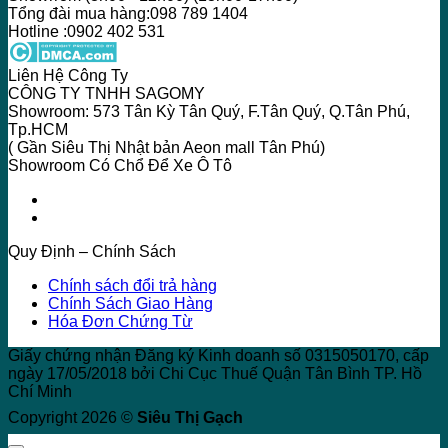
Tổng đài mua hàng:098 789 1404
Hotline :0902 402 531
Liên Hệ Công Ty
CÔNG TY TNHH SAGOMY
Showroom: 573 Tân Kỳ Tân Quý, F.Tân Quý, Q.Tân Phú,
Tp.HCM
( Gần Siêu Thị Nhật bản Aeon mall Tân Phú)
Showroom Có Chổ Để Xe Ô Tô
Quy Định – Chính Sách
Chính sách đổi trả hàng
Chính Sách Giao Hàng
Hóa Đơn Chứng Từ
Giấy chứng nhận Đăng ký Kinh doanh số 0315050170, cấp
ngày 17/05/2018 bởi Chi Cục Thuế Quận Tân Bình TP. Hồ
Chí Minh
Copyright 2026 ©
Siêu Thị Gạch