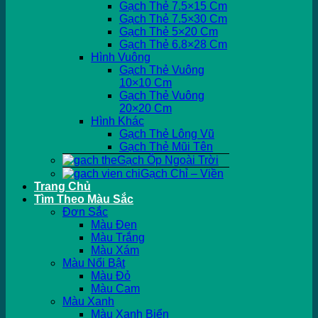
Gạch Thẻ 7.5×15 Cm
Gạch Thẻ 7.5×30 Cm
Gạch Thẻ 5×20 Cm
Gạch Thẻ 6.8×28 Cm
Hình Vuông
Gạch Thẻ Vuông
10×10 Cm
Gạch Thẻ Vuông
20×20 Cm
Hình Khác
Gạch Thẻ Lông Vũ
Gạch Thẻ Mũi Tên
Gạch Ốp Ngoài Trời
Gạch Chỉ – Viền
Trang Chủ
Tìm Theo Màu Sắc
Đơn Sắc
Màu Đen
Màu Trắng
Màu Xám
Màu Nổi Bật
Màu Đỏ
Màu Cam
Màu Xanh
Màu Xanh Biển