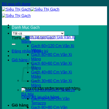
Bỏ qua nội dung
Danh Mục Gạch
Gạch Giả Vân Xi
Tìm kiếm:
Măng
Gạch 60×120 Cm Vân Xi
Măng
Đăng nhập / Đăng ký
Gạch 80×80 Cm Vân Xi
Măng
Giỏ hàng /
Gạch 60×60 Cm Vân Xi
Măng
Gạch 40×80 Cm Vân Xi
Măng
Gạch 30×60 Cm Vân Xi
Măng
Chưa có sản phẩm trong giỏ hàng.
Gạch Terrazzo
Đá Mài
Quay trở lại cửa hàng
Gạch 60×120 Cm Vân
Terrazzo
Giỏ hàng
Gạch 80×80 Cm Vân