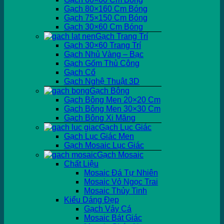
Gạch 80×160 Cm Bóng
Gạch 75×150 Cm Bóng
Gạch 30×60 Cm Bóng
Gạch Trang Trí
Gạch 30×60 Trang Trí
Gạch Nhủ Vàng – Bạc
Gạch Gốm Thủ Công
Gạch Cổ
Gạch Nghệ Thuật 3D
Gạch Bông
Gạch Bông Men 20×20 Cm
Gạch Bông Men 30×30 Cm
Gạch Bông Xi Măng
Gạch Lục Giác
Gạch Lục Giác Men
Gạch Mosaic Lục Giác
Gạch Mosaic
Chất Liệu
Mosaic Đá Tự Nhiên
Mosaic Vỏ Ngọc Trai
Mosaic Thủy Tinh
Kiểu Dáng Đẹp
Gạch Vảy Cá
Mosaic Bát Giác