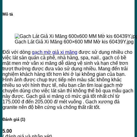
Mô tả
Gạch Lát Giả Xi Măng 600×600 MM Mờ kis 60439Y.jpg
Đối với dòng
gạch mờ giả xi măng
được sử dụng nhiều cho
việc lát sàn quán cà phê, nhà hàng, spa, nail.. gạch có bề
mặt men mờ vân xi măng dễ dàng vệ sinh và hạn chế trơn
trượt thường được đưa vào sử dụng nhiều. Mang đến trải
nghiệm khách hàng tốt hơn khi ở lại không gian của bạn.
Hình ảnh được chụp trực tiếp nên màu sắc không khác
nhiều so với hình thực tế, nếu bạn cần tìm loại gạch mờ
chuyên dùng cho việc lát sàn thì không thể bỏ qua mẫu gạch
này được. Gạch giả xi măng có mức giá tốt nhất chỉ từ
175.000 đ đến 205.000 đ/ mét vuông . Gạch xương đá
granite nên độ bền cứng và chống thất rất tốt.
Đánh giá (1)
5.00
( đánh giá và nhận xét)