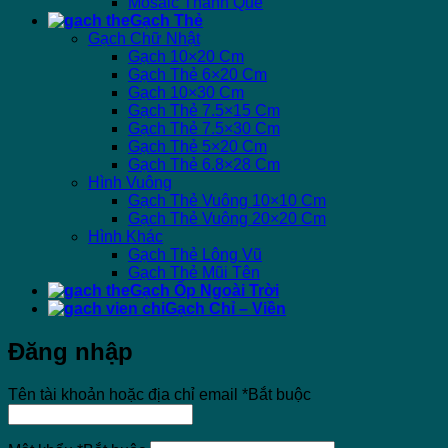
Mosaic Thanh Que
Gạch Thẻ
Gạch Chữ Nhật
Gạch 10×20 Cm
Gạch Thẻ 6×20 Cm
Gạch 10×30 Cm
Gạch Thẻ 7.5×15 Cm
Gạch Thẻ 7.5×30 Cm
Gạch Thẻ 5×20 Cm
Gạch Thẻ 6.8×28 Cm
Hình Vuông
Gạch Thẻ Vuông 10×10 Cm
Gạch Thẻ Vuông 20×20 Cm
Hình Khác
Gạch Thẻ Lông Vũ
Gạch Thẻ Mũi Tên
Gạch Ốp Ngoài Trời
Gạch Chỉ – Viền
Đăng nhập
Tên tài khoản hoặc địa chỉ email
*
Bắt buộc