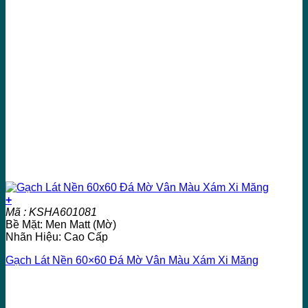
+
Mã : KSHA601081
Bề Mặt: Men Matt (Mờ)
Nhãn Hiệu: Cao Cấp
Gạch Lát Nền 60×60 Đá Mờ Vân Màu Xám Xi Măng