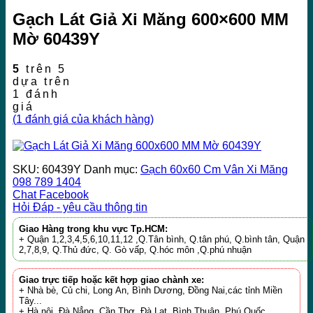
Gạch Lát Giả Xi Măng 600×600 MM
Mờ 60439Y
5
trên 5
dựa trên
1
đánh
giá
(
1
đánh giá của khách hàng)
SKU:
60439Y
Danh mục:
Gạch 60x60 Cm Vân Xi Măng
098 789 1404
Chat Facebook
Hỏi Đáp - yêu cầu thông tin
Giao Hàng trong khu vực Tp.HCM:
+ Quận 1,2,3,4,5,6,10,11,12 ,Q.Tân bình, Q.tân phú, Q.bình tân, Quận
2,7,8,9, Q.Thủ đức, Q. Gò vấp, Q.hóc môn ,Q.phú nhuận
Giao trực tiếp hoặc kết hợp giao chành xe:
+ Nhà bè, Củ chi, Long An, Bình Dương, Đồng Nai,các tỉnh Miền
Tây...
+ Hà nội, Đà Nẳng, Cần Thơ, Đà Lạt, Bình Thuận, Phú Quốc...