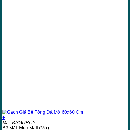
+
Mã : KSGHRCY
Bề Mặt: Men Matt (Mờ)