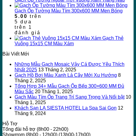
Gạch Ốp Tường Màu Tím 300x600 MM Men Bóng
5.00
trên
5 dựa
trên
1
đánh giá
Gạch Thẻ
Vuông 15x15 CM Màu Xám
Bài Viết Mới
Những Mẫu Gạch Mosaic Vảy Cá Được Yêu Thích
Nhất 2025
13 Tháng 2, 2025
Gạch Hồ Bơi Màu Xanh Lá Cây Mới Xu Hướng
8
Tháng 2, 2025
Tổng Hợp 34+ Mẫu Gạch Ốp Bếp 300×600 MM Đủ
Màu Sắc
20 Tháng 1, 2025
Gạch Màu Tím Ốp Trang Trí Sang Trọng Và Nổi bật
10
Tháng 1, 2025
Khách Sạn LA SIESTA HOTEL La Spa Sai Gon
12
Tháng 9, 2024
Hỗ Trợ
Tổng đài hỗ trợ (8h00 - 22h00)
Showrrom (8h00 - 12h00) (13h00-17h00)