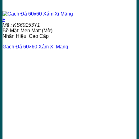
+
Mã : KS60153Y1
Bề Mặt: Men Matt (Mờ)
Nhãn Hiệu: Cao Cấp
Gạch Đá 60×60 Xám Xi Măng