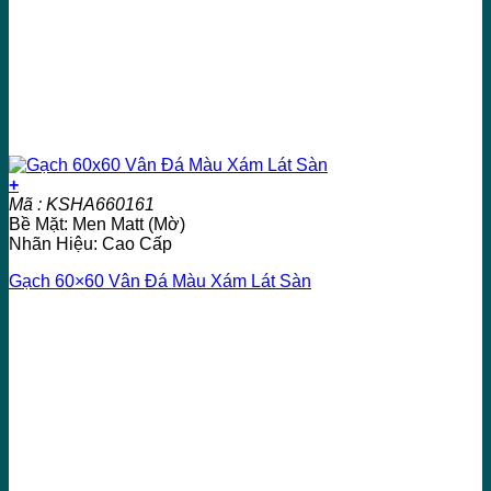
+
Mã : KSHA660161
Bề Mặt: Men Matt (Mờ)
Nhãn Hiệu: Cao Cấp
Gạch 60×60 Vân Đá Màu Xám Lát Sàn