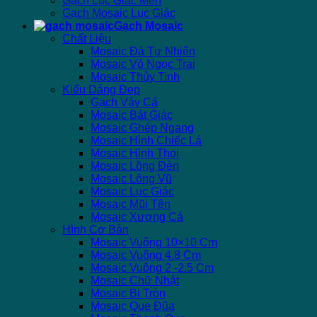
Gạch Lục Giác Men
Gạch Mosaic Lục Giác
Gạch Mosaic
Chất Liệu
Mosaic Đá Tự Nhiên
Mosaic Vỏ Ngọc Trai
Mosaic Thủy Tinh
Kiểu Dáng Đẹp
Gạch Vảy Cá
Mosaic Bát Giác
Mosaic Ghép Ngang
Mosaic Hình Chiếc Lá
Mosaic Hình Thoi
Mosaic Lồng Đèn
Mosaic Lông Vũ
Mosaic Lục Giác
Mosaic Mũi Tên
Mosaic Xương Cá
Hình Cơ Bản
Mosaic Vuông 10×10 Cm
Mosaic Vuông 4.8 Cm
Mosaic Vuông 2 -2.5 Cm
Mosaic Chữ Nhật
Mosaic Bi Tròn
Mosaic Que Đũa