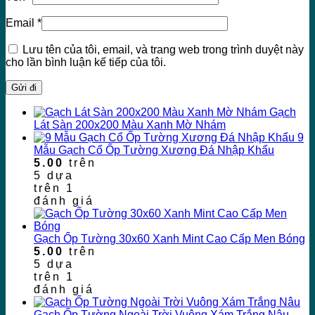
Email
*
Lưu tên của tôi, email, và trang web trong trình duyệt này
cho lần bình luận kế tiếp của tôi.
Gạch
Lát Sàn 200x200 Màu Xanh Mờ Nhám
9
Mẫu Gạch Cổ Ốp Tường Xương Đá Nhập Khẩu
5.00
trên
5 dựa
trên
1
đánh giá
Gạch Ốp Tường 30x60 Xanh Mint Cao Cấp Men Bóng
5.00
trên
5 dựa
trên
1
đánh giá
Gạch Ốp Tường Ngoài Trời Vuông Xám Trắng Nâu