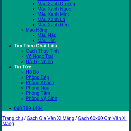
Màu Xanh Dương
Màu Xanh Ngọc
Màu Xanh Mint
Màu Xanh Lá
Màu Xanh Rêu
Màu Hồng
Màu Nâu
Màu Tím
Tìm Theo Chất Liệu
Gạch Thủy Tinh
Vỏ Ngọc Trai
Đá Tự Nhiên
Tin Tức
Hồ Bơi
Phòng Bếp
Phòng Khách
Phòng Ngủ
Phòng Tắm
Phòng Vệ Sinh
098 789 1404
Trang chủ
/
Gạch Giả Vân Xi Măng
/
Gạch 60x60 Cm Vân Xi
Măng