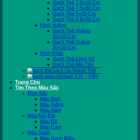
Gạch Thẻ 7.5×15 Cm
Gạch Thẻ 7.5×30 Cm
Gạch Thẻ 5×20 Cm
Gạch Thẻ 6.8×28 Cm
Hình Vuông
Gạch Thẻ Vuông
10×10 Cm
Gạch Thẻ Vuông
20×20 Cm
Hình Khác
Gạch Thẻ Lông Vũ
Gạch Thẻ Mũi Tên
Gạch Ốp Ngoài Trời
Gạch Chỉ – Viền
Trang Chủ
Tìm Theo Màu Sắc
Đơn Sắc
Màu Đen
Màu Trắng
Màu Xám
Màu Nổi Bật
Màu Đỏ
Màu Cam
Màu Xanh
Màu Xanh Biển