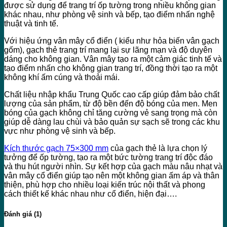
được sử dụng để trang trí ốp tường trong nhiều không gian
khác nhau, như phòng vệ sinh và bếp, tạo điểm nhấn nghệ
thuật và tinh tế.
Với hiệu ứng vân mây cổ điển ( kiểu như hỏa biến vân gạch
gốm), gạch thẻ trang trí mang lại sự lãng mạn và độ duyên
dáng cho không gian. Vân mây tạo ra một cảm giác tinh tế và
tạo điểm nhấn cho không gian trang trí, đồng thời tạo ra một
không khí ấm cúng và thoải mái.
Chất liệu nhập khẩu Trung Quốc cao cấp giúp đảm bảo chất
lượng của sản phẩm, từ độ bền đến độ bóng của men. Men
bóng của gạch không chỉ tăng cường vẻ sang trọng mà còn
giúp dễ dàng lau chùi và bảo quản sự sạch sẽ trong các khu
vực như phòng vệ sinh và bếp.
Kích thước gạch 75×300 mm
của gạch thẻ là lựa chọn lý
tưởng để ốp tường, tạo ra một bức tường trang trí độc đáo
và thu hút người nhìn. Sự kết hợp của gạch màu nâu nhạt và
vân mây cổ điển giúp tạo nên một không gian ấm áp và thân
thiện, phù hợp cho nhiều loại kiến trúc nội thất và phong
cách thiết kế khác nhau như cổ điển, hiện đại….
Đánh giá (1)