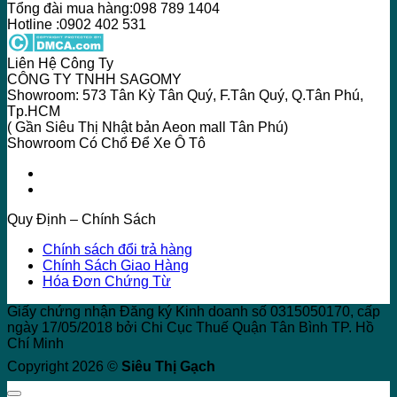
Tổng đài mua hàng:098 789 1404
Hotline :0902 402 531
Liên Hệ Công Ty
CÔNG TY TNHH SAGOMY
Showroom: 573 Tân Kỳ Tân Quý, F.Tân Quý, Q.Tân Phú,
Tp.HCM
( Gần Siêu Thị Nhật bản Aeon mall Tân Phú)
Showroom Có Chổ Để Xe Ô Tô
Quy Định – Chính Sách
Chính sách đổi trả hàng
Chính Sách Giao Hàng
Hóa Đơn Chứng Từ
Giấy chứng nhận Đăng ký Kinh doanh số 0315050170, cấp
ngày 17/05/2018 bởi Chi Cục Thuế Quận Tân Bình TP. Hồ
Chí Minh
Copyright 2026 ©
Siêu Thị Gạch