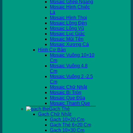
Mosaic Ghép Ngang
Mosaic Hình Chiếc
Lá
Mosaic Hình Thoi
Mosaic Lồng Đèn
Mosaic Lông Vũ
Mosaic Lục Giác
Mosaic Mũi Tên
Mosaic Xương Cá
Hình Cơ Bản
Mosaic Vuông 10×10
Cm
Mosaic Vuông 4.8
Cm
Mosaic Vuông 2 -2.5
Cm
Mosaic Chữ Nhật
Mosaic Bi Tròn
Mosaic Que Đũa
Mosaic Thanh Que
Gạch Thẻ
Gạch Chữ Nhật
Gạch 10×20 Cm
Gạch Thẻ 6×20 Cm
Gạch 10×30 Cm