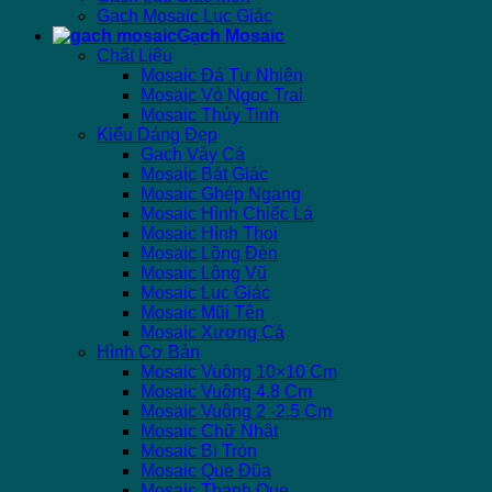
Gạch Mosaic Lục Giác
Gạch Mosaic
Chất Liệu
Mosaic Đá Tự Nhiên
Mosaic Vỏ Ngọc Trai
Mosaic Thủy Tinh
Kiểu Dáng Đẹp
Gạch Vảy Cá
Mosaic Bát Giác
Mosaic Ghép Ngang
Mosaic Hình Chiếc Lá
Mosaic Hình Thoi
Mosaic Lồng Đèn
Mosaic Lông Vũ
Mosaic Lục Giác
Mosaic Mũi Tên
Mosaic Xương Cá
Hình Cơ Bản
Mosaic Vuông 10×10 Cm
Mosaic Vuông 4.8 Cm
Mosaic Vuông 2 -2.5 Cm
Mosaic Chữ Nhật
Mosaic Bi Tròn
Mosaic Que Đũa
Mosaic Thanh Que