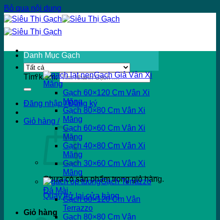
Bỏ qua nội dung
Danh Mục Gạch
Gạch Giả Vân Xi
Tìm kiếm:
Măng
Gạch 60×120 Cm Vân Xi
Măng
Đăng nhập / Đăng ký
Gạch 80×80 Cm Vân Xi
Măng
Giỏ hàng /
Gạch 60×60 Cm Vân Xi
Măng
Gạch 40×80 Cm Vân Xi
Măng
Gạch 30×60 Cm Vân Xi
Măng
Chưa có sản phẩm trong giỏ hàng.
Gạch Terrazzo
Đá Mài
Quay trở lại cửa hàng
Gạch 60×120 Cm Vân
Terrazzo
Giỏ hàng
Gạch 80×80 Cm Vân