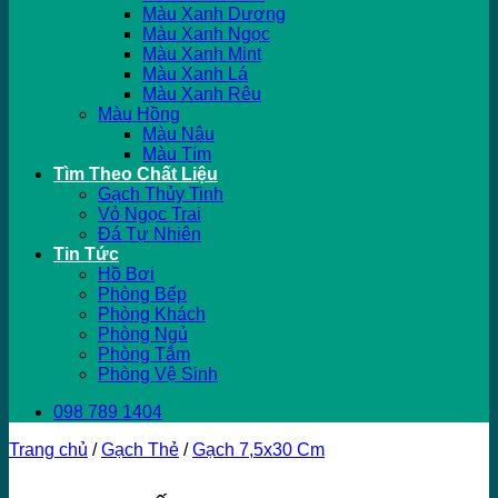
Màu Xanh Dương
Màu Xanh Ngọc
Màu Xanh Mint
Màu Xanh Lá
Màu Xanh Rêu
Màu Hồng
Màu Nâu
Màu Tím
Tìm Theo Chất Liệu
Gạch Thủy Tinh
Vỏ Ngọc Trai
Đá Tự Nhiên
Tin Tức
Hồ Bơi
Phòng Bếp
Phòng Khách
Phòng Ngủ
Phòng Tắm
Phòng Vệ Sinh
098 789 1404
Trang chủ
/
Gạch Thẻ
/
Gạch 7,5x30 Cm