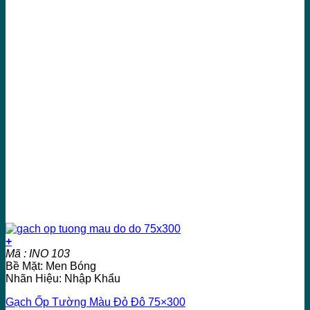
+
Mã : INO 103
Bề Mặt: Men Bóng
Nhãn Hiệu: Nhập Khẩu
Gạch Ốp Tường Màu Đỏ Đô 75×300