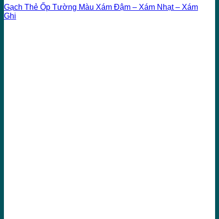
Gạch Thẻ Ốp Tường Màu Xám Đậm – Xám Nhạt – Xám
Ghi