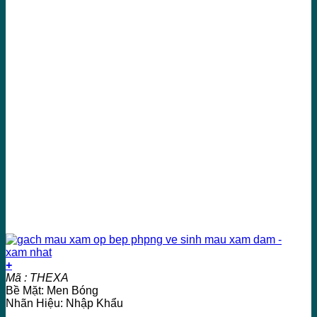
+
Mã : THEXA
Bề Mặt: Men Bóng
Nhãn Hiệu: Nhập Khẩu