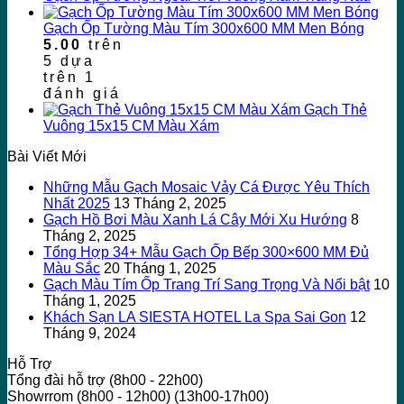
Gạch Ốp Tường Màu Tím 300x600 MM Men Bóng
5.00
trên
5 dựa
trên
1
đánh giá
Gạch Thẻ
Vuông 15x15 CM Màu Xám
Bài Viết Mới
Những Mẫu Gạch Mosaic Vảy Cá Được Yêu Thích
Nhất 2025
13 Tháng 2, 2025
Gạch Hồ Bơi Màu Xanh Lá Cây Mới Xu Hướng
8
Tháng 2, 2025
Tổng Hợp 34+ Mẫu Gạch Ốp Bếp 300×600 MM Đủ
Màu Sắc
20 Tháng 1, 2025
Gạch Màu Tím Ốp Trang Trí Sang Trọng Và Nổi bật
10
Tháng 1, 2025
Khách Sạn LA SIESTA HOTEL La Spa Sai Gon
12
Tháng 9, 2024
Hỗ Trợ
Tổng đài hỗ trợ (8h00 - 22h00)
Showrrom (8h00 - 12h00) (13h00-17h00)