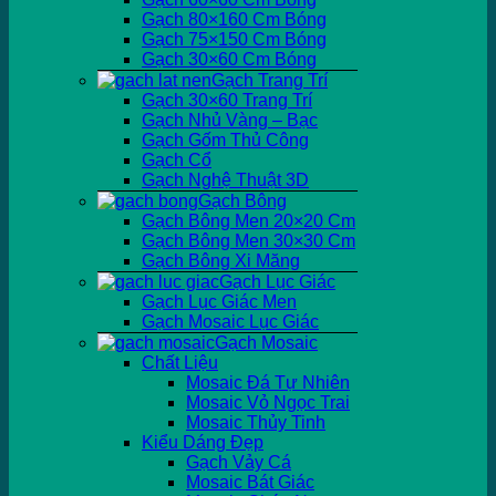
Gạch 80×160 Cm Bóng
Gạch 75×150 Cm Bóng
Gạch 30×60 Cm Bóng
Gạch Trang Trí
Gạch 30×60 Trang Trí
Gạch Nhủ Vàng – Bạc
Gạch Gốm Thủ Công
Gạch Cổ
Gạch Nghệ Thuật 3D
Gạch Bông
Gạch Bông Men 20×20 Cm
Gạch Bông Men 30×30 Cm
Gạch Bông Xi Măng
Gạch Lục Giác
Gạch Lục Giác Men
Gạch Mosaic Lục Giác
Gạch Mosaic
Chất Liệu
Mosaic Đá Tự Nhiên
Mosaic Vỏ Ngọc Trai
Mosaic Thủy Tinh
Kiểu Dáng Đẹp
Gạch Vảy Cá
Mosaic Bát Giác