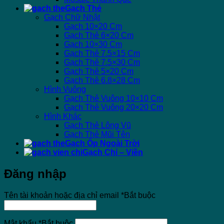
Gạch Thẻ
Gạch Chữ Nhật
Gạch 10×20 Cm
Gạch Thẻ 6×20 Cm
Gạch 10×30 Cm
Gạch Thẻ 7.5×15 Cm
Gạch Thẻ 7.5×30 Cm
Gạch Thẻ 5×20 Cm
Gạch Thẻ 6.8×28 Cm
Hình Vuông
Gạch Thẻ Vuông 10×10 Cm
Gạch Thẻ Vuông 20×20 Cm
Hình Khác
Gạch Thẻ Lông Vũ
Gạch Thẻ Mũi Tên
Gạch Ốp Ngoài Trời
Gạch Chỉ – Viền
Đăng nhập
Tên tài khoản hoặc địa chỉ email
*
Bắt buộc
Mật khẩu
*
Bắt buộc