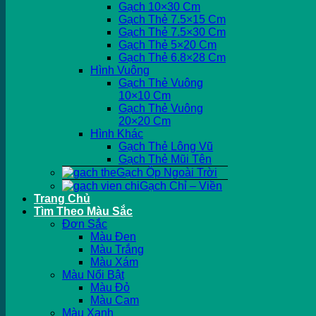
Gạch 10×30 Cm
Gạch Thẻ 7.5×15 Cm
Gạch Thẻ 7.5×30 Cm
Gạch Thẻ 5×20 Cm
Gạch Thẻ 6.8×28 Cm
Hình Vuông
Gạch Thẻ Vuông
10×10 Cm
Gạch Thẻ Vuông
20×20 Cm
Hình Khác
Gạch Thẻ Lông Vũ
Gạch Thẻ Mũi Tên
Gạch Ốp Ngoài Trời
Gạch Chỉ – Viền
Trang Chủ
Tìm Theo Màu Sắc
Đơn Sắc
Màu Đen
Màu Trắng
Màu Xám
Màu Nổi Bật
Màu Đỏ
Màu Cam
Màu Xanh