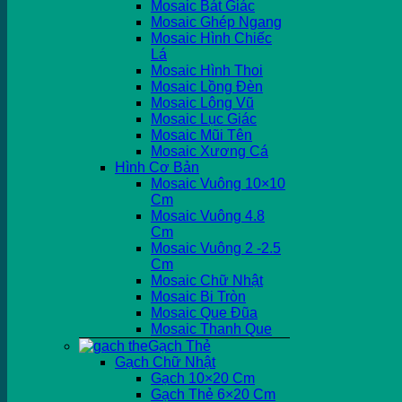
Mosaic Bát Giác
Mosaic Ghép Ngang
Mosaic Hình Chiếc
Lá
Mosaic Hình Thoi
Mosaic Lồng Đèn
Mosaic Lông Vũ
Mosaic Lục Giác
Mosaic Mũi Tên
Mosaic Xương Cá
Hình Cơ Bản
Mosaic Vuông 10×10
Cm
Mosaic Vuông 4.8
Cm
Mosaic Vuông 2 -2.5
Cm
Mosaic Chữ Nhật
Mosaic Bi Tròn
Mosaic Que Đũa
Mosaic Thanh Que
Gạch Thẻ
Gạch Chữ Nhật
Gạch 10×20 Cm
Gạch Thẻ 6×20 Cm