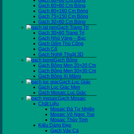
Gạch 80×80 Cm Bóng
Gạch 60×60 Cm Bóng
Gạch 80×160 Cm Bóng
Gạch 75×150 Cm Bóng
Gạch 30×60 Cm Bóng
Gạch Trang Trí
Gạch 30×60 Trang Trí
Gạch Nhủ Vàng – Bạc
Gạch Gốm Thủ Công
Gạch Cổ
Gạch Nghệ Thuật 3D
Gạch Bông
Gạch Bông Men 20×20 Cm
Gạch Bông Men 30×30 Cm
Gạch Bông Xi Măng
Gạch Lục Giác
Gạch Lục Giác Men
Gạch Mosaic Lục Giác
Gạch Mosaic
Chất Liệu
Mosaic Đá Tự Nhiên
Mosaic Vỏ Ngọc Trai
Mosaic Thủy Tinh
Kiểu Dáng Đẹp
Gạch Vảy Cá