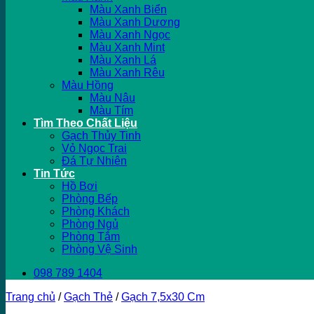
Màu Xanh Biển
Màu Xanh Dương
Màu Xanh Ngọc
Màu Xanh Mint
Màu Xanh Lá
Màu Xanh Rêu
Màu Hồng
Màu Nâu
Màu Tím
Tìm Theo Chất Liệu
Gạch Thủy Tinh
Vỏ Ngọc Trai
Đá Tự Nhiên
Tin Tức
Hồ Bơi
Phòng Bếp
Phòng Khách
Phòng Ngủ
Phòng Tắm
Phòng Vệ Sinh
098 789 1404
Trang chủ
/
Gạch Thẻ
/
Gạch 7,5x30 Cm