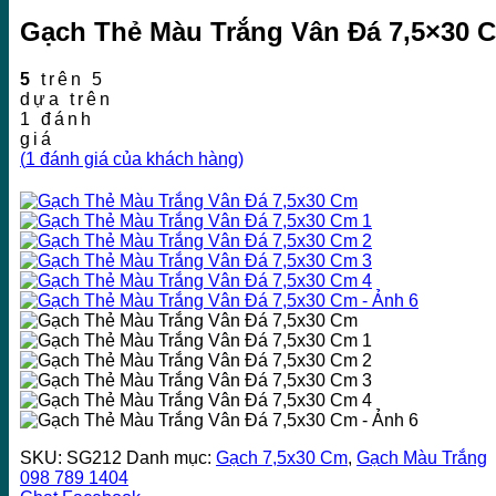
Gạch Thẻ Màu Trắng Vân Đá 7,5×30 
5
trên 5
dựa trên
1
đánh
giá
(
1
đánh giá của khách hàng)
SKU:
SG212
Danh mục:
Gạch 7,5x30 Cm
,
Gạch Màu Trắng
098 789 1404