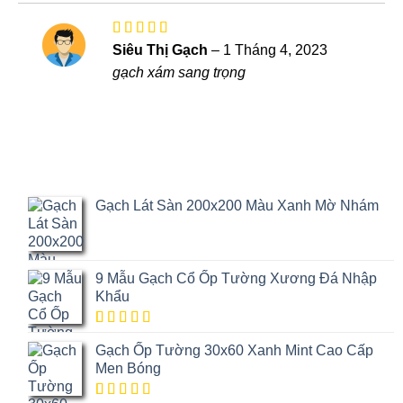
5
sao
Được xếp
Siêu Thị Gạch
–
1 Tháng 4, 2023
hạng
5
5
gạch xám sang trọng
sao
Gạch Lát Sàn 200x200 Màu Xanh Mờ Nhám
9 Mẫu Gạch Cổ Ốp Tường Xương Đá Nhập
Khẩu
5.00
1
trên
Gạch Ốp Tường 30x60 Xanh Mint Cao Cấp
5 dựa trên
đánh giá
Men Bóng