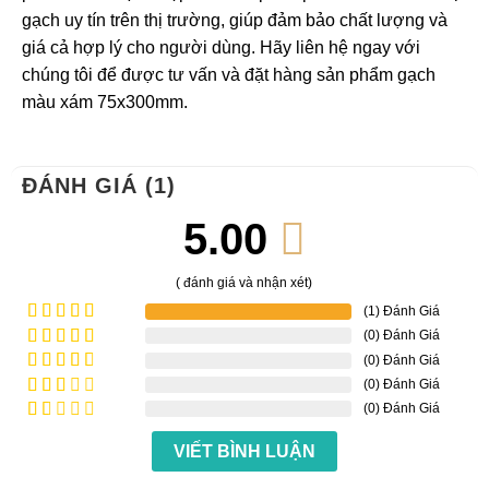
gạch uy tín trên thị trường, giúp đảm bảo chất lượng và
giá cả hợp lý cho người dùng. Hãy liên hệ ngay với
chúng tôi để được tư vấn và đặt hàng sản phẩm gạch
màu xám 75x300mm.
ĐÁNH GIÁ (1)
5.00
( đánh giá và nhận xét)
(1) Đánh Giá
(0) Đánh Giá
Được xếp
hạng
5
5
(0) Đánh Giá
Được
sao
xếp
(0) Đánh Giá
Được
hạng
4
xếp
(0) Đánh Giá
Được
5 sao
hạng
xếp
Được
3
5
hạng
VIẾT BÌNH LUẬN
xếp
sao
2
5
hạng
sao
1