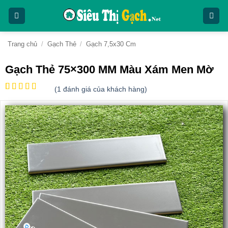
Bỏ
qua
nội
dung
Trang chủ
/
Gạch Thẻ
/
Gạch 7,5x30 Cm
Gạch Thẻ 75×300 MM Màu Xám Men Mờ
(
1
đánh giá của khách hàng)
5
1
trên 5
dựa trên
đánh giá