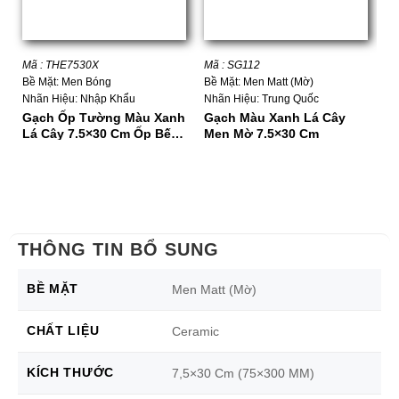
Mã : THE7530X
Mã : SG112
Mã
Bề Mặt: Men Bóng
Bề Mặt: Men Matt (Mờ)
Bề
Nhãn Hiệu: Nhập Khẩu
Nhãn Hiệu: Trung Quốc
Nh
Gạch Ốp Tường Màu Xanh
Gạch Màu Xanh Lá Cây
G
Lá Cây 7.5×30 Cm Ốp Bếp
Men Mờ 7.5×30 Cm
H
– Phòng Tắm
THÔNG TIN BỔ SUNG
BỀ MẶT
Men Matt (Mờ)
CHẤT LIỆU
Ceramic
KÍCH THƯỚC
7,5×30 Cm (75×300 MM)