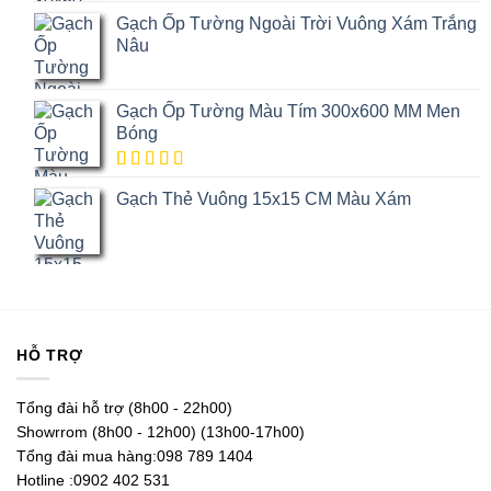
5.00
1
trên
Gạch Ốp Tường Ngoài Trời Vuông Xám Trắng
5 dựa trên
đánh giá
Nâu
Gạch Ốp Tường Màu Tím 300x600 MM Men
Bóng
5.00
1
trên
Gạch Thẻ Vuông 15x15 CM Màu Xám
5 dựa trên
đánh giá
HỖ TRỢ
Tổng đài hỗ trợ (8h00 - 22h00)
Showrrom (8h00 - 12h00) (13h00-17h00)
Tổng đài mua hàng:098 789 1404
Hotline :0902 402 531