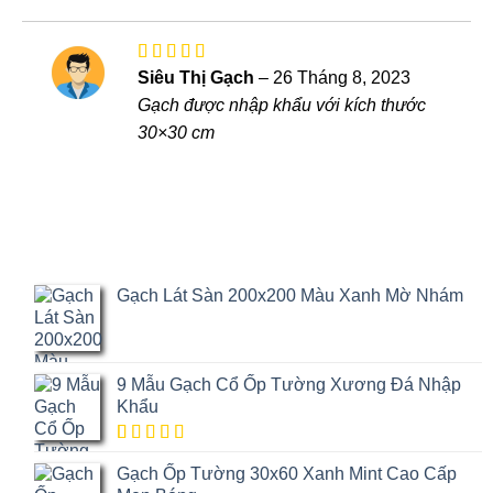
sao
1
5
sao
Được xếp
Siêu Thị Gạch
–
26 Tháng 8, 2023
hạng
5
5
Gạch được nhập khẩu với kích thước
sao
30×30 cm
Gạch Lát Sàn 200x200 Màu Xanh Mờ Nhám
9 Mẫu Gạch Cổ Ốp Tường Xương Đá Nhập
Khẩu
5.00
1
trên
Gạch Ốp Tường 30x60 Xanh Mint Cao Cấp
5 dựa trên