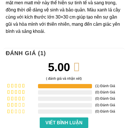
mặt men matt mờ này thể hiện sự tinh tế và sang trọng,
đồng thời dễ dàng vệ sinh và bảo quản. Màu xanh lá cây
cùng với kích thước lớn 30×30 cm giúp tạo nên sự gần
gũi và hòa mình với thiên nhiên, mang đến cảm giác yên
bình và sảng khoái.
ĐÁNH GIÁ (1)
5.00
( đánh giá và nhận xét)
(1) Đánh Giá
(0) Đánh Giá
Được xếp
hạng
5
5
(0) Đánh Giá
Được
sao
xếp
(0) Đánh Giá
Được
hạng
4
xếp
(0) Đánh Giá
Được
5 sao
hạng
xếp
Được
3
5
hạng
VIẾT BÌNH LUẬN
xếp
sao
2
5
hạng