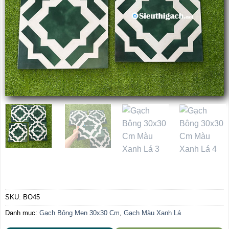
SKU:
BO45
Danh mục:
Gạch Bông Men 30x30 Cm
,
Gạch Màu Xanh Lá