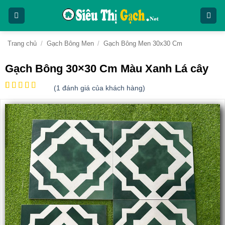
Bỏ
qua
nội
dung
Trang chủ
/
Gạch Bông Men
/
Gạch Bông Men 30x30 Cm
Gạch Bông 30×30 Cm Màu Xanh Lá cây
(
1
đánh giá của khách hàng)
5
1
trên 5
dựa trên
đánh giá