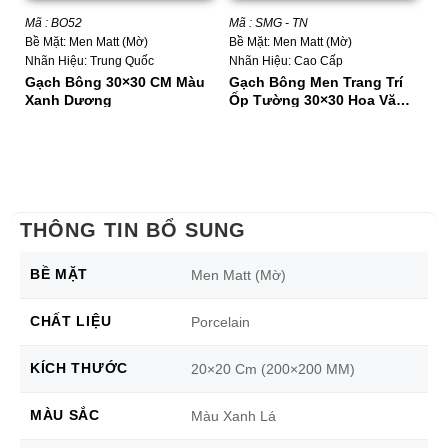
Mã : BO52
Mã : SMG - TN
Mã
Bề Mặt: Men Matt (Mờ)
Bề Mặt: Men Matt (Mờ)
Bề
Nhãn Hiệu: Trung Quốc
Nhãn Hiệu: Cao Cấp
Nh
Gạch Bông 30×30 CM Màu
Gạch Bông Men Trang Trí
G
Xanh Dương
Ốp Tường 30×30 Hoa Văn
Vă
Màu Trắng Đen
THÔNG TIN BỔ SUNG
BỀ MẶT
Men Matt (Mờ)
CHẤT LIỆU
Porcelain
KÍCH THƯỚC
20×20 Cm (200×200 MM)
MÀU SẮC
Màu Xanh Lá