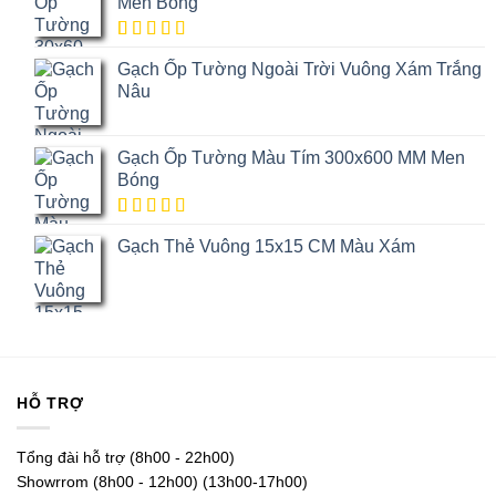
đánh giá
Men Bóng
5.00
1
trên
Gạch Ốp Tường Ngoài Trời Vuông Xám Trắng
5 dựa trên
đánh giá
Nâu
Gạch Ốp Tường Màu Tím 300x600 MM Men
Bóng
5.00
1
trên
Gạch Thẻ Vuông 15x15 CM Màu Xám
5 dựa trên
đánh giá
HỖ TRỢ
Tổng đài hỗ trợ (8h00 - 22h00)
Showrrom (8h00 - 12h00) (13h00-17h00)