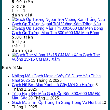
5.00
trên
5 dựa
trên
1
đánh giá
Gạch Ốp Tường Ngoài Trời Vuông Xám Trắng Nâu
Gạch Ốp Tường Màu Tím 300x600 MM Men Bóng
5.00
trên
5 dựa
trên
1
đánh giá
Gạch Thẻ
Vuông 15x15 CM Màu Xám
Bài Viết Mới
Những Mẫu Gạch Mosaic Vảy Cá Được Yêu Thích
Nhất 2025
13 Tháng 2, 2025
Gạch Hồ Bơi Màu Xanh Lá Cây Mới Xu Hướng
8
Tháng 2, 2025
Tổng Hợp 34+ Mẫu Gạch Ốp Bếp 300×600 MM Đủ
Màu Sắc
20 Tháng 1, 2025
Gạch Màu Tím Ốp Trang Trí Sang Trọng Và Nổi bật
10
Tháng 1, 2025