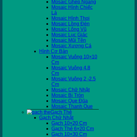
Mosaic Ghép Ngang
Mosaic Hình Chiếc
Lá
Mosaic Hình Thoi
Mosaic Lồng Đèn
Mosaic Lông Vũ
Mosaic Lục Giác
Mosaic Mũi Tên
Mosaic Xương Cá
Hình Cơ Bản
Mosaic Vuông 10×10
Cm
Mosaic Vuông 4.8
Cm
Mosaic Vuông 2 -2.5
Cm
Mosaic Chữ Nhật
Mosaic Bi Tròn
Mosaic Que Đũa
Mosaic Thanh Que
Gạch Thẻ
Gạch Chữ Nhật
Gạch 10×20 Cm
Gạch Thẻ 6×20 Cm
Gạch 10×30 Cm