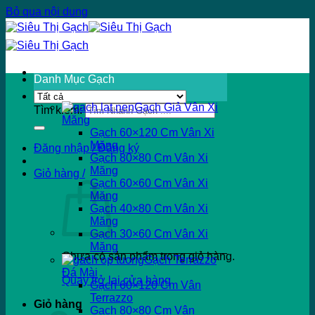
Bỏ qua nội dung
Danh Mục Gạch
Gạch Giả Vân Xi
Tìm kiếm:
Măng
Gạch 60×120 Cm Vân Xi
Măng
Đăng nhập / Đăng ký
Gạch 80×80 Cm Vân Xi
Măng
Giỏ hàng /
Gạch 60×60 Cm Vân Xi
Măng
Gạch 40×80 Cm Vân Xi
Măng
Gạch 30×60 Cm Vân Xi
Măng
Chưa có sản phẩm trong giỏ hàng.
Gạch Terrazzo
Đá Mài
Quay trở lại cửa hàng
Gạch 60×120 Cm Vân
Terrazzo
Giỏ hàng
Gạch 80×80 Cm Vân