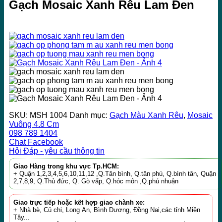
Gạch Mosaic Xanh Rêu Lam Đen
SKU:
MSH 1004
Danh mục:
Gạch Màu Xanh Rêu
,
Mosaic
Vuông 4.8 Cm
098 789 1404
Chat Facebook
Hỏi Đáp - yêu cầu thông tin
Giao Hàng trong khu vực Tp.HCM:
+ Quận 1,2,3,4,5,6,10,11,12 ,Q.Tân bình, Q.tân phú, Q.bình tân, Quận
2,7,8,9, Q.Thủ đức, Q. Gò vấp, Q.hóc môn ,Q.phú nhuận
Giao trực tiếp hoặc kết hợp giao chành xe:
+ Nhà bè, Củ chi, Long An, Bình Dương, Đồng Nai,các tỉnh Miền
Tây...