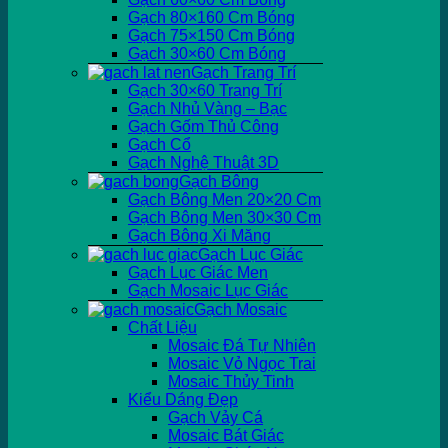
Gạch 80×160 Cm Bóng
Gạch 75×150 Cm Bóng
Gạch 30×60 Cm Bóng
Gạch Trang Trí
Gạch 30×60 Trang Trí
Gạch Nhủ Vàng – Bạc
Gạch Gốm Thủ Công
Gạch Cổ
Gạch Nghệ Thuật 3D
Gạch Bông
Gạch Bông Men 20×20 Cm
Gạch Bông Men 30×30 Cm
Gạch Bông Xi Măng
Gạch Lục Giác
Gạch Lục Giác Men
Gạch Mosaic Lục Giác
Gạch Mosaic
Chất Liệu
Mosaic Đá Tự Nhiên
Mosaic Vỏ Ngọc Trai
Mosaic Thủy Tinh
Kiểu Dáng Đẹp
Gạch Vảy Cá
Mosaic Bát Giác