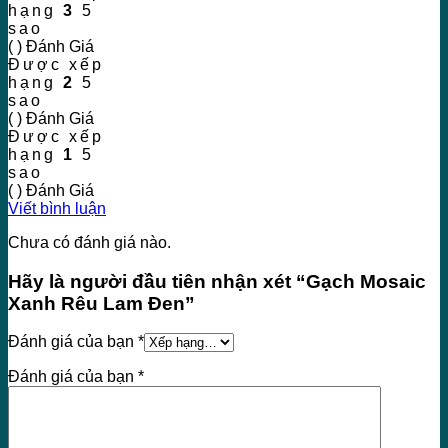
hạng
3
5
sao
( ) Đánh Giá
Được xếp
hạng
2
5
sao
( ) Đánh Giá
Được xếp
hạng
1
5
sao
( ) Đánh Giá
Viết bình luận
Chưa có đánh giá nào.
Hãy là người đầu tiên nhận xét “Gạch Mosaic
Xanh Rêu Lam Đen”
Đánh giá của bạn
*
Đánh giá của bạn
*