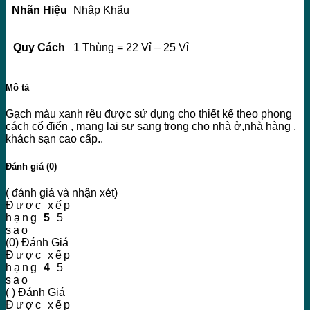
Nhãn Hiệu
Nhập Khẩu
Quy Cách
1 Thùng = 22 Vỉ – 25 Vỉ
Mô tả
Gạch màu xanh rêu được sử dụng cho thiết kế theo phong
cách cổ điển , mang lại sư sang trọng cho nhà ở,nhà hàng ,
khách sạn cao cấp..
Đánh giá (0)
( đánh giá và nhận xét)
Được xếp
hạng
5
5
sao
(0) Đánh Giá
Được xếp
hạng
4
5
sao
( ) Đánh Giá
Được xếp