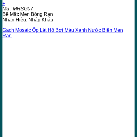
+
Mã : MHSG07
Bề Mặt: Men Bóng Rạn
Nhãn Hiệu: Nhập Khẩu
Gạch Mosaic Ốp Lát Hồ Bơi Màu Xanh Nước Biển Men
Rạn