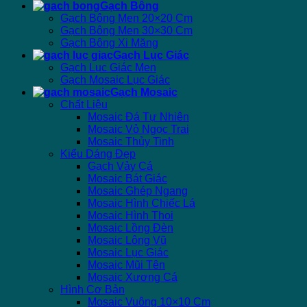
Gạch Bông
Gạch Bông Men 20×20 Cm
Gạch Bông Men 30×30 Cm
Gạch Bông Xi Măng
Gạch Lục Giác
Gạch Lục Giác Men
Gạch Mosaic Lục Giác
Gạch Mosaic
Chất Liệu
Mosaic Đá Tự Nhiên
Mosaic Vỏ Ngọc Trai
Mosaic Thủy Tinh
Kiểu Dáng Đẹp
Gạch Vảy Cá
Mosaic Bát Giác
Mosaic Ghép Ngang
Mosaic Hình Chiếc Lá
Mosaic Hình Thoi
Mosaic Lồng Đèn
Mosaic Lông Vũ
Mosaic Lục Giác
Mosaic Mũi Tên
Mosaic Xương Cá
Hình Cơ Bản
Mosaic Vuông 10×10 Cm