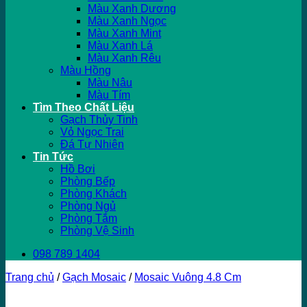
Màu Xanh Dương
Màu Xanh Ngọc
Màu Xanh Mint
Màu Xanh Lá
Màu Xanh Rêu
Màu Hồng
Màu Nâu
Màu Tím
Tìm Theo Chất Liệu
Gạch Thủy Tinh
Vỏ Ngọc Trai
Đá Tự Nhiên
Tin Tức
Hồ Bơi
Phòng Bếp
Phòng Khách
Phòng Ngủ
Phòng Tắm
Phòng Vệ Sinh
098 789 1404
Trang chủ
/
Gạch Mosaic
/
Mosaic Vuông 4.8 Cm