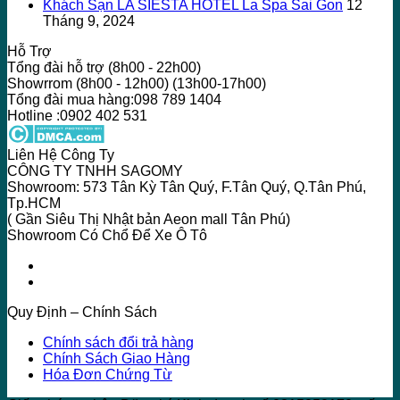
Khách Sạn LA SIESTA HOTEL La Spa Sai Gon
12
Tháng 9, 2024
Hỗ Trợ
Tổng đài hỗ trợ (8h00 - 22h00)
Showrrom (8h00 - 12h00) (13h00-17h00)
Tổng đài mua hàng:098 789 1404
Hotline :0902 402 531
Liên Hệ Công Ty
CÔNG TY TNHH SAGOMY
Showroom: 573 Tân Kỳ Tân Quý, F.Tân Quý, Q.Tân Phú,
Tp.HCM
( Gần Siêu Thị Nhật bản Aeon mall Tân Phú)
Showroom Có Chổ Để Xe Ô Tô
Quy Định – Chính Sách
Chính sách đổi trả hàng
Chính Sách Giao Hàng
Hóa Đơn Chứng Từ