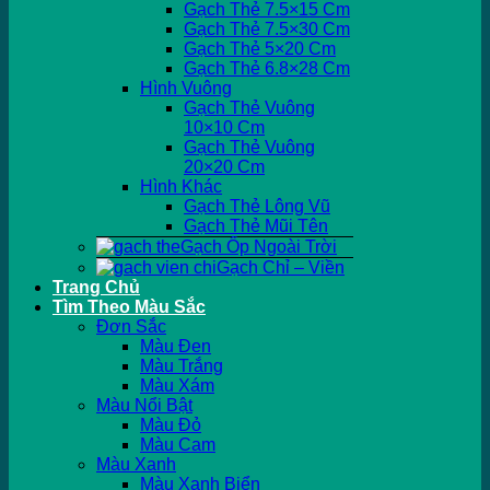
Gạch Thẻ 7.5×15 Cm
Gạch Thẻ 7.5×30 Cm
Gạch Thẻ 5×20 Cm
Gạch Thẻ 6.8×28 Cm
Hình Vuông
Gạch Thẻ Vuông
10×10 Cm
Gạch Thẻ Vuông
20×20 Cm
Hình Khác
Gạch Thẻ Lông Vũ
Gạch Thẻ Mũi Tên
Gạch Ốp Ngoài Trời
Gạch Chỉ – Viền
Trang Chủ
Tìm Theo Màu Sắc
Đơn Sắc
Màu Đen
Màu Trắng
Màu Xám
Màu Nổi Bật
Màu Đỏ
Màu Cam
Màu Xanh
Màu Xanh Biển