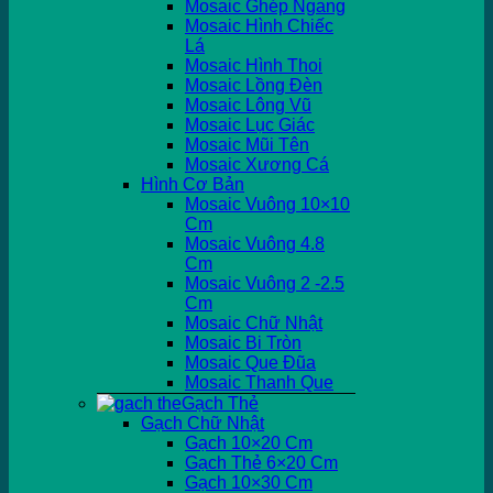
Mosaic Ghép Ngang
Mosaic Hình Chiếc
Lá
Mosaic Hình Thoi
Mosaic Lồng Đèn
Mosaic Lông Vũ
Mosaic Lục Giác
Mosaic Mũi Tên
Mosaic Xương Cá
Hình Cơ Bản
Mosaic Vuông 10×10
Cm
Mosaic Vuông 4.8
Cm
Mosaic Vuông 2 -2.5
Cm
Mosaic Chữ Nhật
Mosaic Bi Tròn
Mosaic Que Đũa
Mosaic Thanh Que
Gạch Thẻ
Gạch Chữ Nhật
Gạch 10×20 Cm
Gạch Thẻ 6×20 Cm
Gạch 10×30 Cm