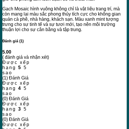
Gạch Mosaic hình vuông không chỉ là vật liệu trang trí, mà
còn mang lại màu sắc phong thủy tích cực cho không gian
quán cà phê, nhà hàng, khách sạn. Màu xanh mint tượng
trưng cho sự tinh tế và sự tươi mới, tạo nên môi trường
thuận lợi cho sự cân bằng và tập trung.
Đánh giá (1)
5.00
( đánh giá và nhận xét)
Được xếp
hạng
5
5
sao
(1) Đánh Giá
Được xếp
hạng
4
5
sao
(0) Đánh Giá
Được xếp
hạng
3
5
sao
(0) Đánh Giá
Được xếp