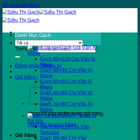
Bỏ qua nội dung
Danh Mục Gạch
Gạch Giả Vân Xi
Tìm kiếm:
Măng
Gạch 60×120 Cm Vân Xi
Măng
Đăng nhập / Đăng ký
Gạch 80×80 Cm Vân Xi
Măng
Giỏ hàng /
Gạch 60×60 Cm Vân Xi
Măng
Gạch 40×80 Cm Vân Xi
Măng
Gạch 30×60 Cm Vân Xi
Măng
Chưa có sản phẩm trong giỏ hàng.
Gạch Terrazzo
Đá Mài
Quay trở lại cửa hàng
Gạch 60×120 Cm Vân
Terrazzo
Giỏ hàng
Gạch 80×80 Cm Vân