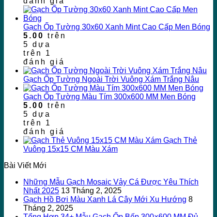
đánh giá
Gạch Ốp Tường 30x60 Xanh Mint Cao Cấp Men Bóng
5.00
trên
5 dựa
trên
1
đánh giá
Gạch Ốp Tường Ngoài Trời Vuông Xám Trắng Nâu
Gạch Ốp Tường Màu Tím 300x600 MM Men Bóng
5.00
trên
5 dựa
trên
1
đánh giá
Gạch Thẻ
Vuông 15x15 CM Màu Xám
Bài Viết Mới
Những Mẫu Gạch Mosaic Vảy Cá Được Yêu Thích
Nhất 2025
13 Tháng 2, 2025
Gạch Hồ Bơi Màu Xanh Lá Cây Mới Xu Hướng
8
Tháng 2, 2025
Tổng Hợp 34+ Mẫu Gạch Ốp Bếp 300×600 MM Đủ