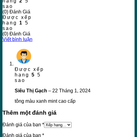
hạng
2
5
sao
(0) Đánh Giá
Được xếp
hạng
1
5
sao
(0) Đánh Giá
Viết bình luận
Được xếp
hạng
5
5
sao
Siêu Thị Gạch
–
22 Tháng 1, 2024
tông màu xanh mint cao cấp
Thêm một đánh giá
Đánh giá của bạn
*
Đánh giá của bạn
*