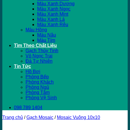
Màu Xanh Dương
Màu Xanh Ngọc
Màu Xanh Mint
Màu Xanh Lá
Màu Xanh Rêu
Màu Hồng
Màu Nâu
Màu Tím
Tìm Theo Chất Liệu
Gạch Thủy Tinh
Vỏ Ngọc Trai
Đá Tự Nhiên
Tin Tức
Hồ Bơi
Phòng Bếp
Phòng Khách
Phòng Ngủ
Phòng Tắm
Phòng Vệ Sinh
098 789 1404
Trang chủ
/
Gạch Mosaic
/
Mosaic Vuông 10x10