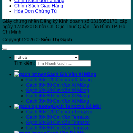
Chính sách đổi trả hàng
Chính Sách Giao Hàng
Hóa Đơn Chứng Từ
Giấy chứng nhận Đăng ký Kinh doanh số 0315050170, cấp
ngày 17/05/2018 bởi Chi Cục Thuế Quận Tân Bình TP. Hồ
Chí Minh
Copyright 2026 ©
Siêu Thị Gạch
Tìm kiếm:
Gạch Giả Vân Xi Măng
Gạch 60×120 Cm Vân Xi Măng
Gạch 80×80 Cm Vân Xi Măng
Gạch 60×60 Cm Vân Xi Măng
Gạch 40×80 Cm Vân Xi Măng
Gạch 30×60 Cm Vân Xi Măng
Gạch Terrazzo Đá Mài
Gạch 60×120 Cm Vân Terrazzo
Gạch 80×80 Cm Vân Terrazzo
Gạch 60×60 Cm Vân Terrazzo
Gạch 30×60 Cm Vân Terrazzo