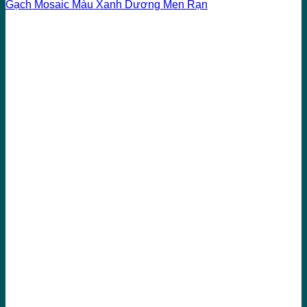
Gạch Mosaic Màu Xanh Dương Men Rạn