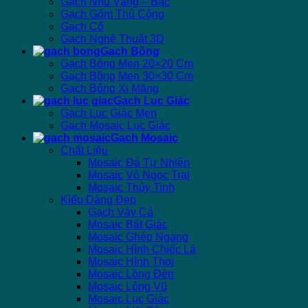
Gạch Nhủ Vàng – Bạc
Gạch Gốm Thủ Công
Gạch Cổ
Gạch Nghệ Thuật 3D
Gạch Bông
Gạch Bông Men 20×20 Cm
Gạch Bông Men 30×30 Cm
Gạch Bông Xi Măng
Gạch Lục Giác
Gạch Lục Giác Men
Gạch Mosaic Lục Giác
Gạch Mosaic
Chất Liệu
Mosaic Đá Tự Nhiên
Mosaic Vỏ Ngọc Trai
Mosaic Thủy Tinh
Kiểu Dáng Đẹp
Gạch Vảy Cá
Mosaic Bát Giác
Mosaic Ghép Ngang
Mosaic Hình Chiếc Lá
Mosaic Hình Thoi
Mosaic Lồng Đèn
Mosaic Lông Vũ
Mosaic Lục Giác