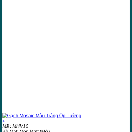
+
Mã : MHV10
Bề Mặt: Men Matt (Mờ)