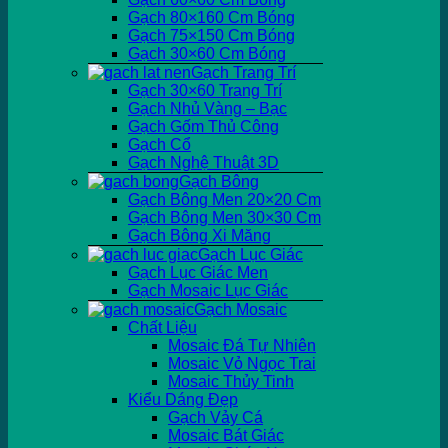
Gạch 80×160 Cm Bóng
Gạch 75×150 Cm Bóng
Gạch 30×60 Cm Bóng
Gạch Trang Trí
Gạch 30×60 Trang Trí
Gạch Nhủ Vàng – Bạc
Gạch Gốm Thủ Công
Gạch Cổ
Gạch Nghệ Thuật 3D
Gạch Bông
Gạch Bông Men 20×20 Cm
Gạch Bông Men 30×30 Cm
Gạch Bông Xi Măng
Gạch Lục Giác
Gạch Lục Giác Men
Gạch Mosaic Lục Giác
Gạch Mosaic
Chất Liệu
Mosaic Đá Tự Nhiên
Mosaic Vỏ Ngọc Trai
Mosaic Thủy Tinh
Kiểu Dáng Đẹp
Gạch Vảy Cá
Mosaic Bát Giác