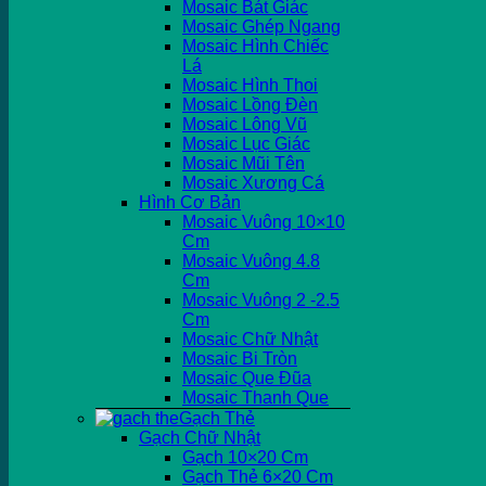
Mosaic Bát Giác
Mosaic Ghép Ngang
Mosaic Hình Chiếc
Lá
Mosaic Hình Thoi
Mosaic Lồng Đèn
Mosaic Lông Vũ
Mosaic Lục Giác
Mosaic Mũi Tên
Mosaic Xương Cá
Hình Cơ Bản
Mosaic Vuông 10×10
Cm
Mosaic Vuông 4.8
Cm
Mosaic Vuông 2 -2.5
Cm
Mosaic Chữ Nhật
Mosaic Bi Tròn
Mosaic Que Đũa
Mosaic Thanh Que
Gạch Thẻ
Gạch Chữ Nhật
Gạch 10×20 Cm
Gạch Thẻ 6×20 Cm