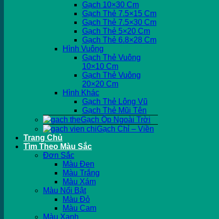
Gạch 10×30 Cm
Gạch Thẻ 7.5×15 Cm
Gạch Thẻ 7.5×30 Cm
Gạch Thẻ 5×20 Cm
Gạch Thẻ 6.8×28 Cm
Hình Vuông
Gạch Thẻ Vuông
10×10 Cm
Gạch Thẻ Vuông
20×20 Cm
Hình Khác
Gạch Thẻ Lông Vũ
Gạch Thẻ Mũi Tên
Gạch Ốp Ngoài Trời
Gạch Chỉ – Viền
Trang Chủ
Tìm Theo Màu Sắc
Đơn Sắc
Màu Đen
Màu Trắng
Màu Xám
Màu Nổi Bật
Màu Đỏ
Màu Cam
Màu Xanh