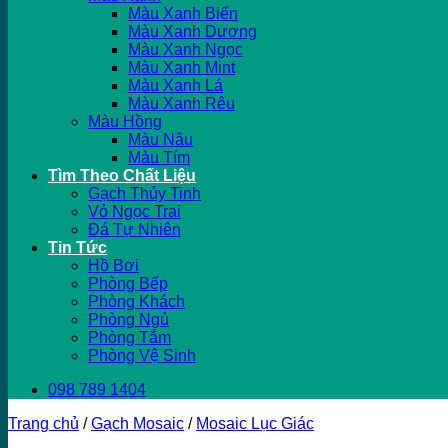
Màu Xanh Biển
Màu Xanh Dương
Màu Xanh Ngọc
Màu Xanh Mint
Màu Xanh Lá
Màu Xanh Rêu
Màu Hồng
Màu Nâu
Màu Tím
Tìm Theo Chất Liệu
Gạch Thủy Tinh
Vỏ Ngọc Trai
Đá Tự Nhiên
Tin Tức
Hồ Bơi
Phòng Bếp
Phòng Khách
Phòng Ngủ
Phòng Tắm
Phòng Vệ Sinh
098 789 1404
Trang chủ
/
Gạch Mosaic
/
Mosaic Lục Giác