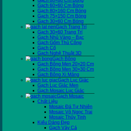
Gạch 80×80 Cm Bóng
Gạch 60×60 Cm Bóng
Gạch 80×160 Cm Bóng
Gạch 75×150 Cm Bóng
Gạch 30×60 Cm Bóng
Gạch Trang Trí
Gạch 30×60 Trang Trí
Gạch Nhủ Vàng – Bạc
Gạch Gốm Thủ Công
Gạch Cổ
Gạch Nghệ Thuật 3D
Gạch Bông
Gạch Bông Men 20×20 Cm
Gạch Bông Men 30×30 Cm
Gạch Bông Xi Măng
Gạch Lục Giác
Gạch Lục Giác Men
Gạch Mosaic Lục Giác
Gạch Mosaic
Chất Liệu
Mosaic Đá Tự Nhiên
Mosaic Vỏ Ngọc Trai
Mosaic Thủy Tinh
Kiểu Dáng Đẹp
Gạch Vảy Cá