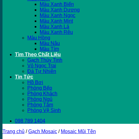
Màu Xanh Biển
Màu Xanh Dương
Màu Xanh Ngọc
Màu Xanh Mint
Màu Xanh Lá
Màu Xanh Rêu
Màu Hồng
Màu Nâu
Màu Tím
Tìm Theo Chất Liệu
Gạch Thủy Tinh
Vỏ Ngọc Trai
Đá Tự Nhiên
Tin Tức
Hồ Bơi
Phòng Bếp
Phòng Khách
Phòng Ngủ
Phòng Tắm
Phòng Vệ Sinh
098 789 1404
Trang chủ
/
Gạch Mosaic
/
Mosaic Mũi Tên