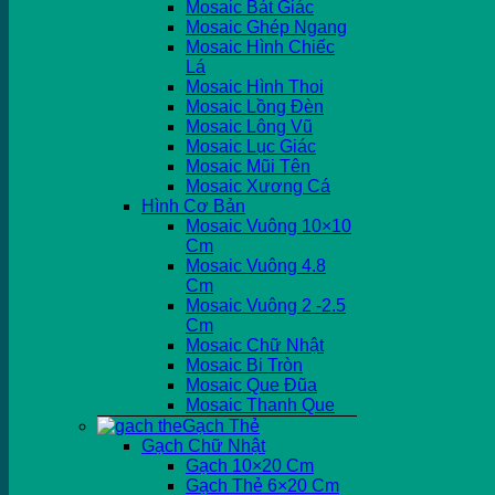
Mosaic Bát Giác
Mosaic Ghép Ngang
Mosaic Hình Chiếc
Lá
Mosaic Hình Thoi
Mosaic Lồng Đèn
Mosaic Lông Vũ
Mosaic Lục Giác
Mosaic Mũi Tên
Mosaic Xương Cá
Hình Cơ Bản
Mosaic Vuông 10×10
Cm
Mosaic Vuông 4.8
Cm
Mosaic Vuông 2 -2.5
Cm
Mosaic Chữ Nhật
Mosaic Bi Tròn
Mosaic Que Đũa
Mosaic Thanh Que
Gạch Thẻ
Gạch Chữ Nhật
Gạch 10×20 Cm
Gạch Thẻ 6×20 Cm