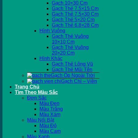
Gạch 10×30 Cm
Gạch Thẻ 7.5×15 Cm
Gạch Thẻ 7.5×30 Cm
Gạch Thẻ 5×20 Cm
Gạch Thẻ 6.8×28 Cm
Hình Vuông
Gạch Thẻ Vuông
10×10 Cm
Gạch Thẻ Vuông
20×20 Cm
Hình Khác
Gạch Thẻ Lông Vũ
Gạch Thẻ Mũi Tên
Gạch Ốp Ngoài Trời
Gạch Chỉ – Viền
Trang Chủ
Tìm Theo Màu Sắc
Đơn Sắc
Màu Đen
Màu Trắng
Màu Xám
Màu Nổi Bật
Màu Đỏ
Màu Cam
Màu Xanh