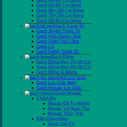
Gạch 80×80 Cm Bóng
Gạch 60×60 Cm Bóng
Gạch 80×160 Cm Bóng
Gạch 75×150 Cm Bóng
Gạch 30×60 Cm Bóng
Gạch Trang Trí
Gạch 30×60 Trang Trí
Gạch Nhủ Vàng – Bạc
Gạch Gốm Thủ Công
Gạch Cổ
Gạch Nghệ Thuật 3D
Gạch Bông
Gạch Bông Men 20×20 Cm
Gạch Bông Men 30×30 Cm
Gạch Bông Xi Măng
Gạch Lục Giác
Gạch Lục Giác Men
Gạch Mosaic Lục Giác
Gạch Mosaic
Chất Liệu
Mosaic Đá Tự Nhiên
Mosaic Vỏ Ngọc Trai
Mosaic Thủy Tinh
Kiểu Dáng Đẹp
Gạch Vảy Cá