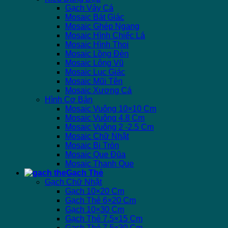
Gạch Vảy Cá
Mosaic Bát Giác
Mosaic Ghép Ngang
Mosaic Hình Chiếc Lá
Mosaic Hình Thoi
Mosaic Lồng Đèn
Mosaic Lông Vũ
Mosaic Lục Giác
Mosaic Mũi Tên
Mosaic Xương Cá
Hình Cơ Bản
Mosaic Vuông 10×10 Cm
Mosaic Vuông 4.8 Cm
Mosaic Vuông 2 -2.5 Cm
Mosaic Chữ Nhật
Mosaic Bi Tròn
Mosaic Que Đũa
Mosaic Thanh Que
Gạch Thẻ
Gạch Chữ Nhật
Gạch 10×20 Cm
Gạch Thẻ 6×20 Cm
Gạch 10×30 Cm
Gạch Thẻ 7.5×15 Cm
Gạch Thẻ 7.5×30 Cm