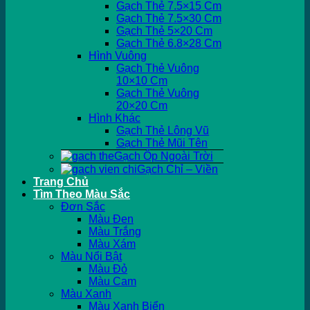
Gạch Thẻ 7.5×15 Cm
Gạch Thẻ 7.5×30 Cm
Gạch Thẻ 5×20 Cm
Gạch Thẻ 6.8×28 Cm
Hình Vuông
Gạch Thẻ Vuông
10×10 Cm
Gạch Thẻ Vuông
20×20 Cm
Hình Khác
Gạch Thẻ Lông Vũ
Gạch Thẻ Mũi Tên
Gạch Ốp Ngoài Trời
Gạch Chỉ – Viền
Trang Chủ
Tìm Theo Màu Sắc
Đơn Sắc
Màu Đen
Màu Trắng
Màu Xám
Màu Nổi Bật
Màu Đỏ
Màu Cam
Màu Xanh
Màu Xanh Biển