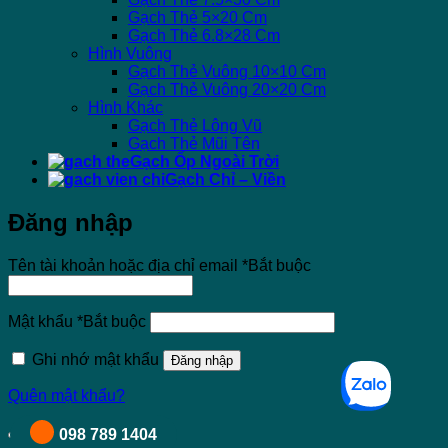
Gạch Thẻ 5×20 Cm
Gạch Thẻ 6.8×28 Cm
Hình Vuông
Gạch Thẻ Vuông 10×10 Cm
Gạch Thẻ Vuông 20×20 Cm
Hình Khác
Gạch Thẻ Lông Vũ
Gạch Thẻ Mũi Tên
Gạch Ốp Ngoài Trời
Gạch Chỉ – Viền
Đăng nhập
Tên tài khoản hoặc địa chỉ email
*
Bắt buộc
Mật khẩu
*
Bắt buộc
Ghi nhớ mật khẩu
Đăng nhập
Quên mật khẩu?
098 789 1404