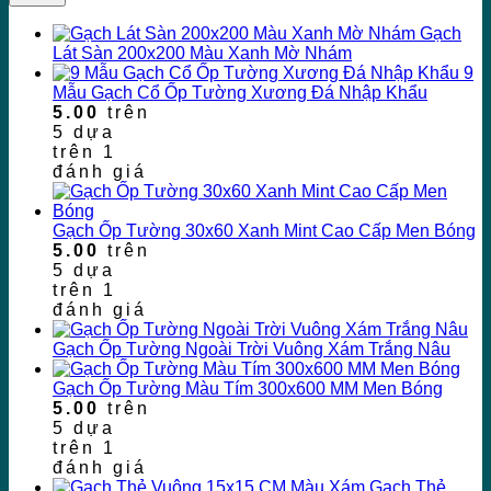
Gạch
Lát Sàn 200x200 Màu Xanh Mờ Nhám
9
Mẫu Gạch Cổ Ốp Tường Xương Đá Nhập Khẩu
5.00
trên
5 dựa
trên
1
đánh giá
Gạch Ốp Tường 30x60 Xanh Mint Cao Cấp Men Bóng
5.00
trên
5 dựa
trên
1
đánh giá
Gạch Ốp Tường Ngoài Trời Vuông Xám Trắng Nâu
Gạch Ốp Tường Màu Tím 300x600 MM Men Bóng
5.00
trên
5 dựa
trên
1
đánh giá
Gạch Thẻ