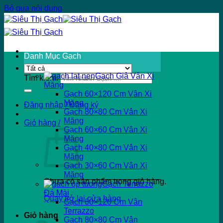
Bỏ qua nội dung
Danh Mục Gạch
Gạch Giả Vân Xi
Tìm kiếm:
Măng
Gạch 60×120 Cm Vân Xi
Măng
Đăng nhập / Đăng ký
Gạch 80×80 Cm Vân Xi
Măng
Giỏ hàng /
Gạch 60×60 Cm Vân Xi
Măng
Gạch 40×80 Cm Vân Xi
Măng
Gạch 30×60 Cm Vân Xi
Măng
Chưa có sản phẩm trong giỏ hàng.
Gạch Terrazzo
Đá Mài
Quay trở lại cửa hàng
Gạch 60×120 Cm Vân
Terrazzo
Giỏ hàng
Gạch 80×80 Cm Vân