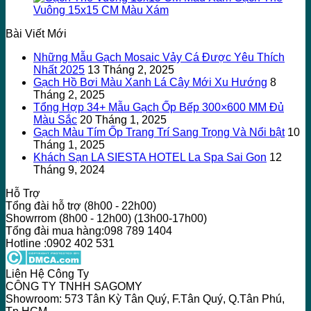
Vuông 15x15 CM Màu Xám
Bài Viết Mới
Những Mẫu Gạch Mosaic Vảy Cá Được Yêu Thích
Nhất 2025
13 Tháng 2, 2025
Gạch Hồ Bơi Màu Xanh Lá Cây Mới Xu Hướng
8
Tháng 2, 2025
Tổng Hợp 34+ Mẫu Gạch Ốp Bếp 300×600 MM Đủ
Màu Sắc
20 Tháng 1, 2025
Gạch Màu Tím Ốp Trang Trí Sang Trọng Và Nổi bật
10
Tháng 1, 2025
Khách Sạn LA SIESTA HOTEL La Spa Sai Gon
12
Tháng 9, 2024
Hỗ Trợ
Tổng đài hỗ trợ (8h00 - 22h00)
Showrrom (8h00 - 12h00) (13h00-17h00)
Tổng đài mua hàng:098 789 1404
Hotline :0902 402 531
Liên Hệ Công Ty
CÔNG TY TNHH SAGOMY
Showroom: 573 Tân Kỳ Tân Quý, F.Tân Quý, Q.Tân Phú,