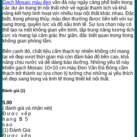
Gạch Mosaic màu đen
vân đá này ngày càng phổ biến trong
các dự án trang trí nội thất nhờ vẻ ngoài thanh lịch và khả
năng kết hợp linh hoạt với nhiều loại nội thất khác nhau. Đặc
biệt, trong phong thủy, màu đen thường được liên kết với sự
sang trọng, quyền lực và độ sâu tinh tế. Sự lựa chọn này có
thể tạo ra một không gian yên bình, tập trung năng lượng tích
cực và mang lại cảm giác thư giãn, đặc biệt quan trọng trong
không gian phòng tắm.
Bên cạnh đó, chất liệu cẩm thạch tự nhiên không chỉ mang
lại vẻ đẹp vượt thời gian mà còn đảm bảo độ bền cao, khả
năng chịu nước và dễ dàng bảo dưỡng. Những yếu tố này
khiến gạch Mosaic 10×10 cm màu Đen Vân Đá Bóng cẩm
thạch trở thành sự lựa chọn lý tưởng cho những ai yêu thích
vẻ đẹp sang trọng và tinh tế trong thiết kế nội thất.
Đánh giá (1)
5.00
( đánh giá và nhận xét)
Được xếp
hạng
5
5
sao
(1) Đánh Giá
Được xếp