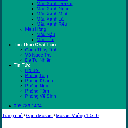
Màu Xanh Dương
Màu Xanh Ngọc
Màu Xanh Mint
Màu Xanh Lá
Màu Xanh Rêu
Màu Hồng
Màu Nâu
Màu Tím
Tìm Theo Chất Liệu
Gạch Thủy Tinh
Vỏ Ngọc Trai
Đá Tự Nhiên
Tin Tức
Hồ Bơi
Phòng Bếp
Phòng Khách
Phòng Ngủ
Phòng Tắm
Phòng Vệ Sinh
098 789 1404
Trang chủ
/
Gạch Mosaic
/
Mosaic Vuông 10x10