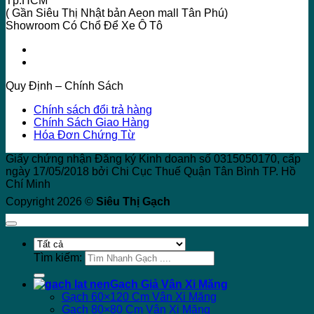
Tp.HCM
( Gần Siêu Thị Nhật bản Aeon mall Tân Phú)
Showroom Có Chổ Để Xe Ô Tô
Quy Định – Chính Sách
Chính sách đổi trả hàng
Chính Sách Giao Hàng
Hóa Đơn Chứng Từ
Giấy chứng nhận Đăng ký Kinh doanh số 0315050170, cấp
ngày 17/05/2018 bởi Chi Cục Thuế Quận Tân Bình TP. Hồ
Chí Minh
Copyright 2026 ©
Siêu Thị Gạch
Tìm kiếm:
Gạch Giả Vân Xi Măng
Gạch 60×120 Cm Vân Xi Măng
Gạch 80×80 Cm Vân Xi Măng