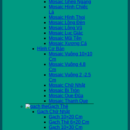
Mosaic Ghép Ngang
Mosaic Hình Chiếc
Lá
Mosaic Hình Thoi
Mosaic Lồng Đèn
Mosaic Lông Vũ
Mosaic Lục Giác
Mosaic Mũi Tên
Mosaic Xương Cá
Hình Cơ Bản
Mosaic Vuông 10×10
Cm
Mosaic Vuông 4.8
Cm
Mosaic Vuông 2 -2.5
Cm
Mosaic Chữ Nhật
Mosaic Bi Tròn
Mosaic Que Đũa
Mosaic Thanh Que
Gạch Thẻ
Gạch Chữ Nhật
Gạch 10×20 Cm
Gạch Thẻ 6×20 Cm
Gạch 10×30 Cm