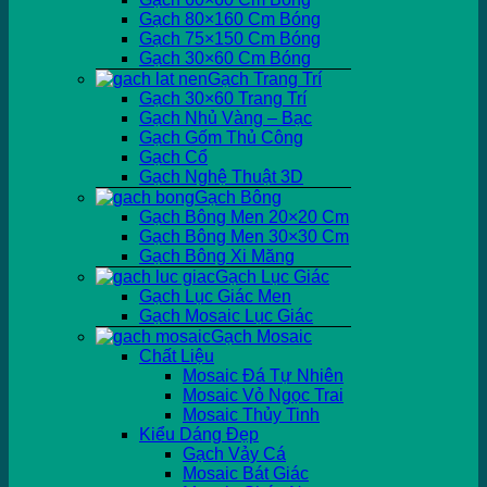
Gạch 80×160 Cm Bóng
Gạch 75×150 Cm Bóng
Gạch 30×60 Cm Bóng
Gạch Trang Trí
Gạch 30×60 Trang Trí
Gạch Nhủ Vàng – Bạc
Gạch Gốm Thủ Công
Gạch Cổ
Gạch Nghệ Thuật 3D
Gạch Bông
Gạch Bông Men 20×20 Cm
Gạch Bông Men 30×30 Cm
Gạch Bông Xi Măng
Gạch Lục Giác
Gạch Lục Giác Men
Gạch Mosaic Lục Giác
Gạch Mosaic
Chất Liệu
Mosaic Đá Tự Nhiên
Mosaic Vỏ Ngọc Trai
Mosaic Thủy Tinh
Kiểu Dáng Đẹp
Gạch Vảy Cá
Mosaic Bát Giác