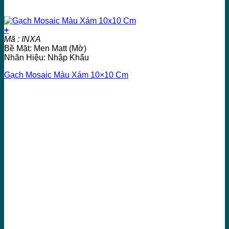
+
Mã : INXA
Bề Mặt: Men Matt (Mờ)
Nhãn Hiệu: Nhập Khẩu
Gạch Mosaic Màu Xám 10×10 Cm