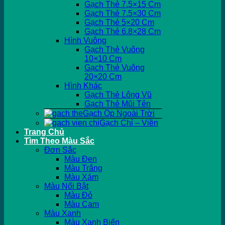
Gạch Thẻ 7.5×15 Cm
Gạch Thẻ 7.5×30 Cm
Gạch Thẻ 5×20 Cm
Gạch Thẻ 6.8×28 Cm
Hình Vuông
Gạch Thẻ Vuông
10×10 Cm
Gạch Thẻ Vuông
20×20 Cm
Hình Khác
Gạch Thẻ Lông Vũ
Gạch Thẻ Mũi Tên
Gạch Ốp Ngoài Trời
Gạch Chỉ – Viền
Trang Chủ
Tìm Theo Màu Sắc
Đơn Sắc
Màu Đen
Màu Trắng
Màu Xám
Màu Nổi Bật
Màu Đỏ
Màu Cam
Màu Xanh
Màu Xanh Biển