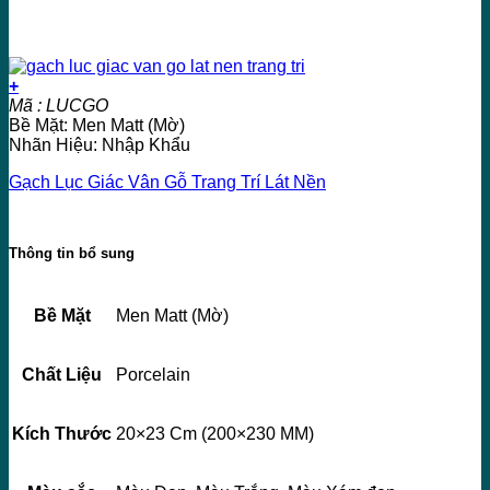
+
Mã : LUCGO
Bề Mặt: Men Matt (Mờ)
Nhãn Hiệu: Nhập Khẩu
Gạch Lục Giác Vân Gỗ Trang Trí Lát Nền
Thông tin bổ sung
Bề Mặt
Men Matt (Mờ)
Chất Liệu
Porcelain
Kích Thước
20×23 Cm (200×230 MM)