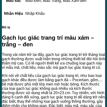
Màu sắc
Màu Đen, Màu Trắng, Màu Xám đen
Nhãn Hiệu
Nhập Khẩu
Mô tả
Gạch lục giác trang trí màu xám –
trắng – đen
Trong vài năm trở lại đây, gạch lục giác trang trí trở thàng loại
gạch thường được xuất hiện trong những thiết kế đòi hỏi tính
thẩm mỹ cao. Có lẽ người thiết kế ưa chuộng loại gạch này
vì mẫu mã, chất liệu, màu sắc mà gạch lục giác trang trí có.
Khi nói về chất liệu của gạch lục giác trang trí, như bao loại
gạch khác đều được làm bằng gạch đá – Pocerlain, gốm,…
bề mặt được phủ một lớp men mờ hoặc bóng. Kích thước
của loại gạch lục giác không quá nhiều và kích thước
thường được sử dụng nhất là 20×23 cm. Tuy nhiên, với hình
dáng 6 cạnh đối xứng, gạch lục giác trang trí dễ dàng trở nên
đặc biệt, thay thế những loại gạch vuông thông thường, gây
điểm nhấn cho không gian. Đặc biệt, mẫu mã, màu sắc của