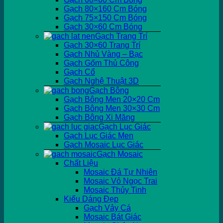
Gạch 80×160 Cm Bóng
Gạch 75×150 Cm Bóng
Gạch 30×60 Cm Bóng
Gạch Trang Trí
Gạch 30×60 Trang Trí
Gạch Nhủ Vàng – Bạc
Gạch Gốm Thủ Công
Gạch Cổ
Gạch Nghệ Thuật 3D
Gạch Bông
Gạch Bông Men 20×20 Cm
Gạch Bông Men 30×30 Cm
Gạch Bông Xi Măng
Gạch Lục Giác
Gạch Lục Giác Men
Gạch Mosaic Lục Giác
Gạch Mosaic
Chất Liệu
Mosaic Đá Tự Nhiên
Mosaic Vỏ Ngọc Trai
Mosaic Thủy Tinh
Kiểu Dáng Đẹp
Gạch Vảy Cá
Mosaic Bát Giác