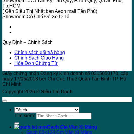
Showroom: 573 Tân Kỳ Tân Quý, F.Tân Quý, Q.Tân Phú,
Tp.HCM
( Gần Siêu Thị Nhật bản Aeon mall Tân Phú)
Showroom Có Chổ Để Xe Ô Tô
Quy Định – Chính Sách
Chính sách đổi trả hàng
Chính Sách Giao Hàng
Hóa Đơn Chứng Từ
Giấy chứng nhận Đăng ký Kinh doanh số 0315050170, cấp
ngày 17/05/2018 bởi Chi Cục Thuế Quận Tân Bình TP. Hồ
Chí Minh
Copyright 2026 ©
Siêu Thị Gạch
Tìm kiếm:
Gạch Giả Vân Xi Măng
Gạch 60×120 Cm Vân Xi Măng