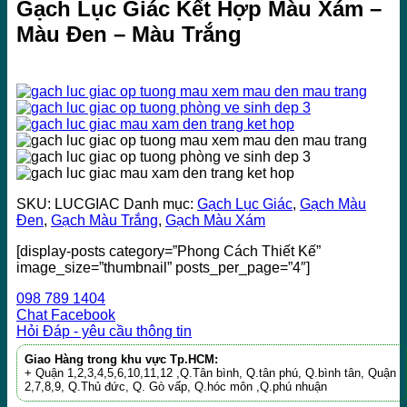
Gạch Lục Giác Kết Hợp Màu Xám –
Màu Đen – Màu Trắng
SKU:
LUCGIAC
Danh mục:
Gạch Lục Giác
,
Gạch Màu
Đen
,
Gạch Màu Trắng
,
Gạch Màu Xám
[display-posts category=”Phong Cách Thiết Kế”
image_size=”thumbnail” posts_per_page=”4″]
098 789 1404
Chat Facebook
Hỏi Đáp - yêu cầu thông tin
Giao Hàng trong khu vực Tp.HCM:
+ Quận 1,2,3,4,5,6,10,11,12 ,Q.Tân bình, Q.tân phú, Q.bình tân, Quận
2,7,8,9, Q.Thủ đức, Q. Gò vấp, Q.hóc môn ,Q.phú nhuận