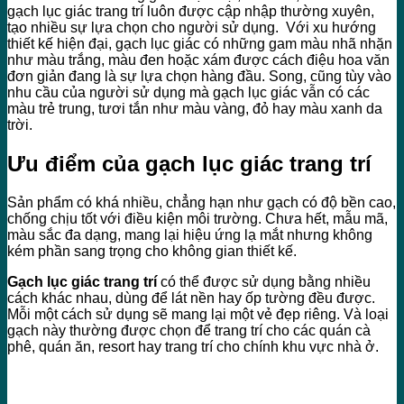
gạch lục giác trang trí luôn được cập nhập thường xuyên,
tạo nhiều sự lựa chọn cho người sử dụng. Với xu hướng
thiết kế hiện đại, gạch lục giác có những gam màu nhã nhặn
như màu trắng, màu đen hoặc xám được cách điệu hoa văn
đơn giản đang là sự lựa chọn hàng đầu. Song, cũng tùy vào
nhu cầu của người sử dụng mà gạch lục giác vẫn có các
màu trẻ trung, tươi tắn như màu vàng, đỏ hay màu xanh da
trời.
Ưu điểm của gạch lục giác trang trí
Sản phẩm có khá nhiều, chẳng hạn như gạch có độ bền cao,
chống chịu tốt với điều kiện môi trường. Chưa hết, mẫu mã,
màu sắc đa dạng, mang lại hiệu ứng lạ mắt nhưng không
kém phần sang trọng cho không gian thiết kế.
Gạch lục giác trang trí
có thể được sử dụng bằng nhiều
cách khác nhau, dùng để lát nền hay ốp tường đều được.
Mỗi một cách sử dụng sẽ mang lại một vẻ đẹp riêng. Và loại
gạch này thường được chọn để trang trí cho các quán cà
phê, quán ăn, resort hay trang trí cho chính khu vực nhà ở.