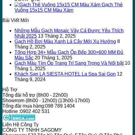
Gạch Thẻ
Vuông 15x15 CM Màu Xám
Bài Viết Mới
Những Mẫu Gạch Mosaic Vảy Cá Được Yêu Thích
Nhất 2025
13 Tháng 2, 2025
Gạch Hồ Bơi Màu Xanh Lá Cây Mới Xu Hướng
8
Tháng 2, 2025
Tổng Hợp 34+ Mẫu Gạch Ốp Bếp 300×600 MM Đủ
Màu Sắc
20 Tháng 1, 2025
Gạch Màu Tím Ốp Trang Trí Sang Trọng Và Nổi bật
10
Tháng 1, 2025
Khách Sạn LA SIESTA HOTEL La Spa Sai Gon
12
Tháng 9, 2024
Hỗ Trợ
Tổng đài hỗ trợ (8h00 - 22h00)
Showrrom (8h00 - 12h00) (13h00-17h00)
Tổng đài mua hàng:098 789 1404
Hotline :0902 402 531
Liên Hệ Công Ty
CÔNG TY TNHH SAGOMY