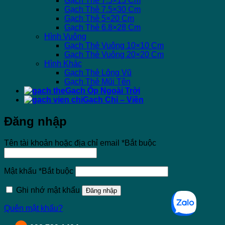
Gạch Thẻ 7.5×15 Cm
Gạch Thẻ 7.5×30 Cm
Gạch Thẻ 5×20 Cm
Gạch Thẻ 6.8×28 Cm
Hình Vuông
Gạch Thẻ Vuông 10×10 Cm
Gạch Thẻ Vuông 20×20 Cm
Hình Khác
Gạch Thẻ Lông Vũ
Gạch Thẻ Mũi Tên
Gạch Ốp Ngoài Trời
Gạch Chỉ – Viền
Đăng nhập
Tên tài khoản hoặc địa chỉ email
*
Bắt buộc
Mật khẩu
*
Bắt buộc
Ghi nhớ mật khẩu
Đăng nhập
Quên mật khẩu?