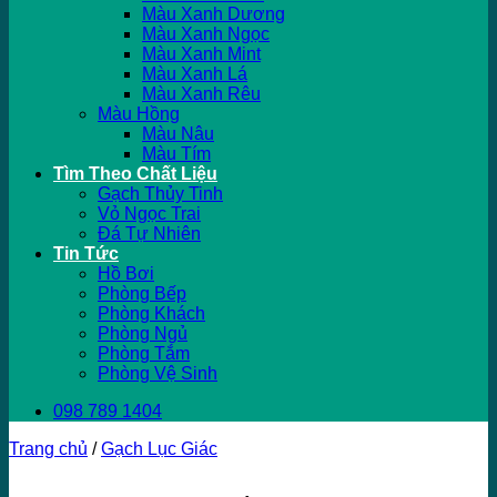
Màu Xanh Dương
Màu Xanh Ngọc
Màu Xanh Mint
Màu Xanh Lá
Màu Xanh Rêu
Màu Hồng
Màu Nâu
Màu Tím
Tìm Theo Chất Liệu
Gạch Thủy Tinh
Vỏ Ngọc Trai
Đá Tự Nhiên
Tin Tức
Hồ Bơi
Phòng Bếp
Phòng Khách
Phòng Ngủ
Phòng Tắm
Phòng Vệ Sinh
098 789 1404
Trang chủ
/
Gạch Lục Giác