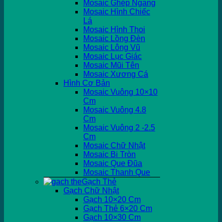
Mosaic Ghép Ngang
Mosaic Hình Chiếc
Lá
Mosaic Hình Thoi
Mosaic Lồng Đèn
Mosaic Lông Vũ
Mosaic Lục Giác
Mosaic Mũi Tên
Mosaic Xương Cá
Hình Cơ Bản
Mosaic Vuông 10×10
Cm
Mosaic Vuông 4.8
Cm
Mosaic Vuông 2 -2.5
Cm
Mosaic Chữ Nhật
Mosaic Bi Tròn
Mosaic Que Đũa
Mosaic Thanh Que
Gạch Thẻ
Gạch Chữ Nhật
Gạch 10×20 Cm
Gạch Thẻ 6×20 Cm
Gạch 10×30 Cm