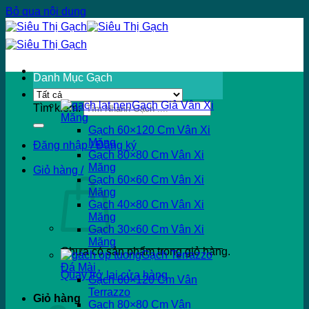
Bỏ qua nội dung
Danh Mục Gạch
Gạch Giả Vân Xi
Tìm kiếm:
Măng
Gạch 60×120 Cm Vân Xi
Măng
Đăng nhập / Đăng ký
Gạch 80×80 Cm Vân Xi
Măng
Giỏ hàng /
Gạch 60×60 Cm Vân Xi
Măng
Gạch 40×80 Cm Vân Xi
Măng
Gạch 30×60 Cm Vân Xi
Măng
Chưa có sản phẩm trong giỏ hàng.
Gạch Terrazzo
Đá Mài
Quay trở lại cửa hàng
Gạch 60×120 Cm Vân
Terrazzo
Giỏ hàng
Gạch 80×80 Cm Vân