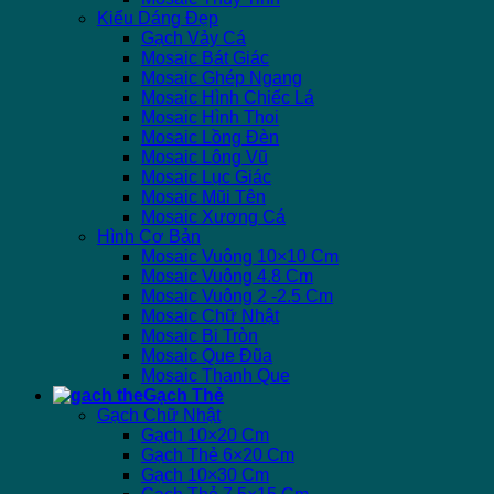
Kiểu Dáng Đẹp
Gạch Vảy Cá
Mosaic Bát Giác
Mosaic Ghép Ngang
Mosaic Hình Chiếc Lá
Mosaic Hình Thoi
Mosaic Lồng Đèn
Mosaic Lông Vũ
Mosaic Lục Giác
Mosaic Mũi Tên
Mosaic Xương Cá
Hình Cơ Bản
Mosaic Vuông 10×10 Cm
Mosaic Vuông 4.8 Cm
Mosaic Vuông 2 -2.5 Cm
Mosaic Chữ Nhật
Mosaic Bi Tròn
Mosaic Que Đũa
Mosaic Thanh Que
Gạch Thẻ
Gạch Chữ Nhật
Gạch 10×20 Cm
Gạch Thẻ 6×20 Cm
Gạch 10×30 Cm