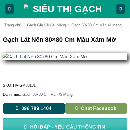
Bỏ
qua
nội
dung
Trang chủ
/
Gạch Giả Vân Xi Măng
/
Gạch 80x80 Cm Vân Xi Măng
Gạch Lát Nền 80×80 Cm Màu Xám Mờ
SKU:
HA-GM88131
Danh mục:
Gạch 80x80 Cm Vân Xi Măng
098 789 1404
Chat Facebook
HỎI ĐÁP - YÊU CẦU THÔNG TIN