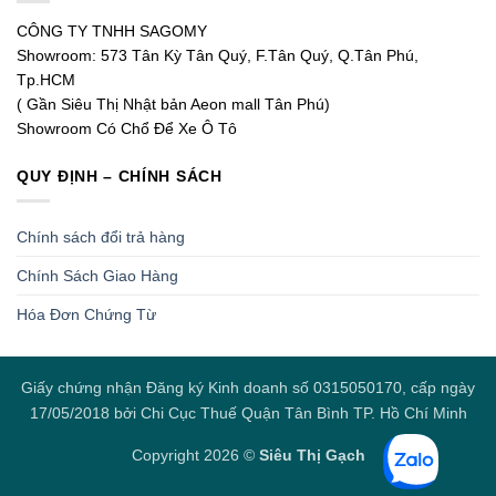
CÔNG TY TNHH SAGOMY
Showroom: 573 Tân Kỳ Tân Quý, F.Tân Quý, Q.Tân Phú,
Tp.HCM
( Gần Siêu Thị Nhật bản Aeon mall Tân Phú)
Showroom Có Chổ Để Xe Ô Tô
QUY ĐỊNH – CHÍNH SÁCH
Chính sách đổi trả hàng
Chính Sách Giao Hàng
Hóa Đơn Chứng Từ
Giấy chứng nhận Đăng ký Kinh doanh số 0315050170, cấp ngày
17/05/2018 bởi Chi Cục Thuế Quận Tân Bình TP. Hồ Chí Minh
Copyright 2026 ©
Siêu Thị Gạch