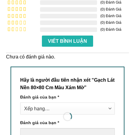
(0) Đánh Giá
(0) Đánh Giá
Được xếp
hạng
5
5
(0) Đánh Giá
Được
sao
xếp
(0) Đánh Giá
Được
hạng
4
xếp
(0) Đánh Giá
Được
5 sao
hạng
xếp
Được
3
5
hạng
VIẾT BÌNH LUẬN
xếp
sao
2
5
hạng
sao
1
5
Chưa có đánh giá nào.
sao
Hãy là người đầu tiên nhận xét “Gạch Lát
Nền 80×80 Cm Màu Xám Mờ”
Đánh giá của bạn
*
Đánh giá của bạn
*