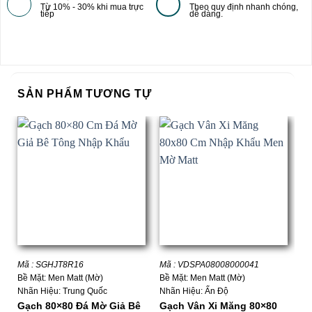
Từ 10% - 30% khi mua trực
Theo quy định nhanh chóng,
tiếp
dễ dàng.
SẢN PHẨM TƯƠNG TỰ
Mã : SGHJT8R16
Mã : VDSPA08008000041
Mã
Bề Mặt: Men Matt (Mờ)
Bề Mặt: Men Matt (Mờ)
Bề
Nhãn Hiệu: Trung Quốc
Nhãn Hiệu: Ấn Độ
Nh
Gạch 80×80 Đá Mờ Giả Bê
Gạch Vân Xi Măng 80×80
G