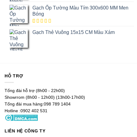
Gạch Ốp Tường Màu Tím 300x600 MM Men
Bóng
5.00
1
trên
Gạch Thẻ Vuông 15x15 CM Màu Xám
5 dựa trên
đánh giá
HỖ TRỢ
Tổng đài hỗ trợ (8h00 - 22h00)
Showrrom (8h00 - 12h00) (13h00-17h00)
Tổng đài mua hàng:098 789 1404
Hotline :0902 402 531
LIÊN HỆ CÔNG TY