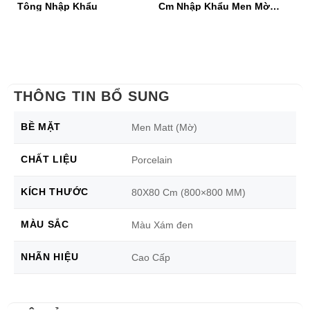
Tông Nhập Khẩu
Cm Nhập Khẩu Men Mờ
N
Matt
THÔNG TIN BỔ SUNG
BỀ MẶT
Men Matt (Mờ)
CHẤT LIỆU
Porcelain
KÍCH THƯỚC
80X80 Cm (800×800 MM)
MÀU SẮC
Màu Xám đen
NHÃN HIỆU
Cao Cấp