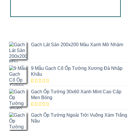
Gạch Lát Sàn 200x200 Màu Xanh Mờ Nhám
9 Mẫu Gạch Cổ Ốp Tường Xương Đá Nhập
Khẩu
5.00
1
trên
Gạch Ốp Tường 30x60 Xanh Mint Cao Cấp
5 dựa trên
đánh giá
Men Bóng
5.00
1
trên
Gạch Ốp Tường Ngoài Trời Vuông Xám Trắng
5 dựa trên
đánh giá
Nâu