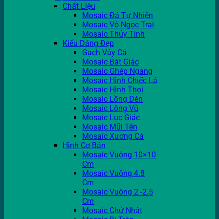
Chất Liệu
Mosaic Đá Tự Nhiên
Mosaic Vỏ Ngọc Trai
Mosaic Thủy Tinh
Kiểu Dáng Đẹp
Gạch Vảy Cá
Mosaic Bát Giác
Mosaic Ghép Ngang
Mosaic Hình Chiếc Lá
Mosaic Hình Thoi
Mosaic Lồng Đèn
Mosaic Lông Vũ
Mosaic Lục Giác
Mosaic Mũi Tên
Mosaic Xương Cá
Hình Cơ Bản
Mosaic Vuông 10×10
Cm
Mosaic Vuông 4.8
Cm
Mosaic Vuông 2 -2.5
Cm
Mosaic Chữ Nhật