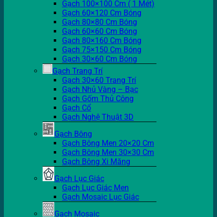
Gạch 100×100 Cm ( 1 Mét)
Gạch 60×120 Cm Bóng
Gạch 80×80 Cm Bóng
Gạch 60×60 Cm Bóng
Gạch 80×160 Cm Bóng
Gạch 75×150 Cm Bóng
Gạch 30×60 Cm Bóng
Gạch Trang Trí
Gạch 30×60 Trang Trí
Gạch Nhủ Vàng – Bạc
Gạch Gốm Thủ Công
Gạch Cổ
Gạch Nghệ Thuật 3D
Gạch Bông
Gạch Bông Men 20×20 Cm
Gạch Bông Men 30×30 Cm
Gạch Bông Xi Măng
Gạch Lục Giác
Gạch Lục Giác Men
Gạch Mosaic Lục Giác
Gạch Mosaic