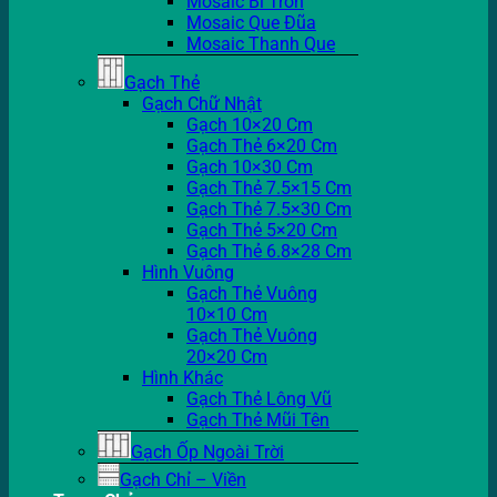
Mosaic Bi Tròn
Mosaic Que Đũa
Mosaic Thanh Que
Gạch Thẻ
Gạch Chữ Nhật
Gạch 10×20 Cm
Gạch Thẻ 6×20 Cm
Gạch 10×30 Cm
Gạch Thẻ 7.5×15 Cm
Gạch Thẻ 7.5×30 Cm
Gạch Thẻ 5×20 Cm
Gạch Thẻ 6.8×28 Cm
Hình Vuông
Gạch Thẻ Vuông
10×10 Cm
Gạch Thẻ Vuông
20×20 Cm
Hình Khác
Gạch Thẻ Lông Vũ
Gạch Thẻ Mũi Tên
Gạch Ốp Ngoài Trời
Gạch Chỉ – Viền