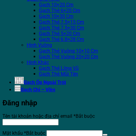
Gạch 10×20 Cm
Gạch Thẻ 6×20 Cm
Gạch 10×30 Cm
Gạch Thẻ 7.5×15 Cm
Gạch Thẻ 7.5×30 Cm
Gạch Thẻ 5×20 Cm
Gạch Thẻ 6.8×28 Cm
Hình Vuông
Gạch Thẻ Vuông 10×10 Cm
Gạch Thẻ Vuông 20×20 Cm
Hình Khác
Gạch Thẻ Lông Vũ
Gạch Thẻ Mũi Tên
Gạch Ốp Ngoài Trời
Gạch Chỉ – Viền
Đăng nhập
Tên tài khoản hoặc địa chỉ email
*
Bắt buộc
Mật khẩu
*
Bắt buộc