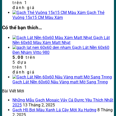
trên
1
đánh giá
Gạch Thẻ
Vuông 15x15 CM Màu Xám
Có thể bạn thích…
Gạch Lát
Nền 60x60 Màu Xám Matt Nhạt
Gạch Lát Nền 60x60
Đen Nhám Vitto 980
5.00
trên
5 dựa
trên
1
đánh giá
Gạch Lát Nền 60x60 Nâu Vàng matt Mờ Sang Trọng
Bài Viết Mới
Những Mẫu Gạch Mosaic Vảy Cá Được Yêu Thích Nhất
2025
13 Tháng 2, 2025
Gạch Hồ Bơi Màu Xanh Lá Cây Mới Xu Hướng
8 Tháng
2, 2025