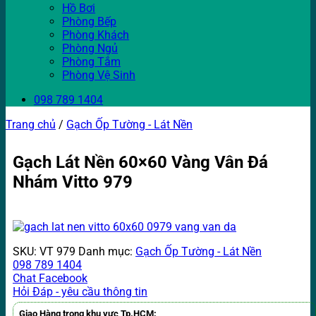
Hồ Bơi
Phòng Bếp
Phòng Khách
Phòng Ngủ
Phòng Tắm
Phòng Vệ Sinh
098 789 1404
Trang chủ
/
Gạch Ốp Tường - Lát Nền
Gạch Lát Nền 60×60 Vàng Vân Đá
Nhám Vitto 979
SKU:
VT 979
Danh mục:
Gạch Ốp Tường - Lát Nền
098 789 1404
Chat Facebook
Hỏi Đáp - yêu cầu thông tin
Giao Hàng trong khu vực Tp.HCM: