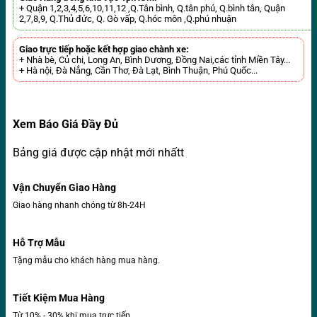
+ Quận 1,2,3,4,5,6,10,11,12 ,Q.Tân bình, Q.tân phú, Q.bình tân, Quận
2,7,8,9, Q.Thủ đức, Q. Gò vấp, Q.hóc môn ,Q.phú nhuận
Giao trực tiếp hoặc kết hợp giao chành xe:
+ Nhà bè, Củ chi, Long An, Bình Dương, Đồng Nai,các tỉnh Miền Tây...
+ Hà nội, Đà Nẳng, Cần Thơ, Đà Lạt, Bình Thuận, Phú Quốc...
Xem Báo Giá Đầy Đủ
Bảng giá được cập nhật mới nhấtt
Vận Chuyển Giao Hàng
Giao hàng nhanh chóng từ 8h-24H
Hỗ Trợ Mẫu
Tặng mẫu cho khách hàng mua hàng.
Tiết Kiệm Mua Hàng
Từ 10% - 30% khi mua trực tiếp