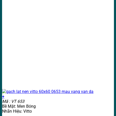
+
Mã : VT 653
Bề Mặt: Men Bóng
Nhãn Hiệu: Vitto