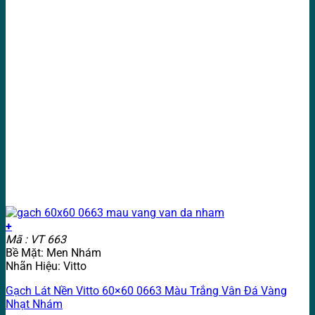
+
Mã : VT 663
Bề Mặt: Men Nhám
Nhãn Hiệu: Vitto
Gạch Lát Nền Vitto 60×60 0663 Màu Trắng Vân Đá Vàng
Nhạt Nhám