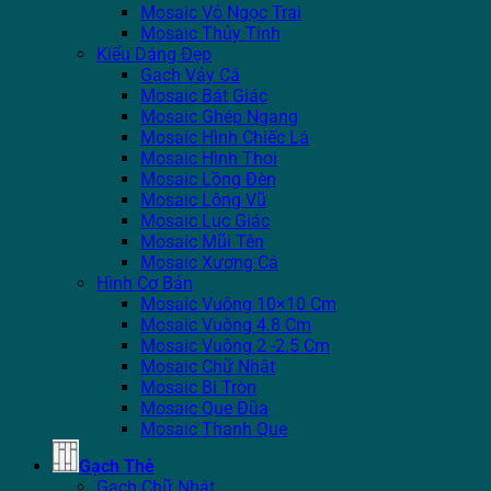
Mosaic Vỏ Ngọc Trai
Mosaic Thủy Tinh
Kiểu Dáng Đẹp
Gạch Vảy Cá
Mosaic Bát Giác
Mosaic Ghép Ngang
Mosaic Hình Chiếc Lá
Mosaic Hình Thoi
Mosaic Lồng Đèn
Mosaic Lông Vũ
Mosaic Lục Giác
Mosaic Mũi Tên
Mosaic Xương Cá
Hình Cơ Bản
Mosaic Vuông 10×10 Cm
Mosaic Vuông 4.8 Cm
Mosaic Vuông 2 -2.5 Cm
Mosaic Chữ Nhật
Mosaic Bi Tròn
Mosaic Que Đũa
Mosaic Thanh Que
Gạch Thẻ
Gạch Chữ Nhật