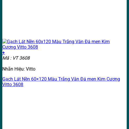
+
Mã : VT 3608
Nhãn Hiệu: Vitto
Gạch Lát Nền 60×120 Màu Trắng Vân Đá men Kim Cương
Vitto 3608