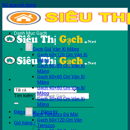
Bỏ qua nội dung
Danh Mục Gạch
Gạch Giả Vân Xi Măng
Gạch 60×120 Cm Vân Xi
Măng
Gạch 80×80 Cm Vân Xi
Măng
Gạch 60×60 Cm Vân Xi
Măng
Gạch 40×80 Cm Vân Xi
Măng
Tìm kiếm:
Gạch 30×60 Cm Vân Xi
Măng
Đăng nhập / Đăng ký
Gạch Terrazzo Đá Mài
Gạch 60×120 Cm Vân
Giỏ hàng /
Terrazzo