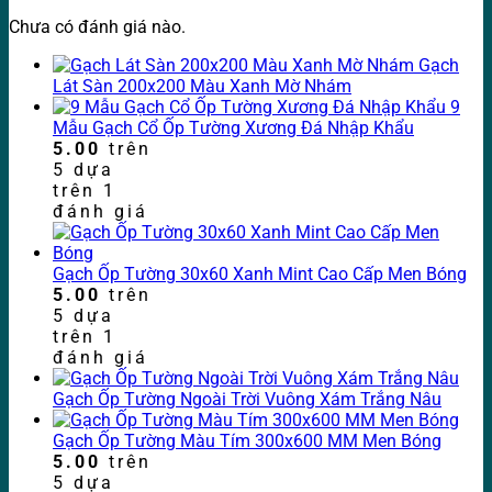
Chưa có đánh giá nào.
Gạch
Lát Sàn 200x200 Màu Xanh Mờ Nhám
9
Mẫu Gạch Cổ Ốp Tường Xương Đá Nhập Khẩu
5.00
trên
5 dựa
trên
1
đánh giá
Gạch Ốp Tường 30x60 Xanh Mint Cao Cấp Men Bóng
5.00
trên
5 dựa
trên
1
đánh giá
Gạch Ốp Tường Ngoài Trời Vuông Xám Trắng Nâu
Gạch Ốp Tường Màu Tím 300x600 MM Men Bóng
5.00
trên
5 dựa