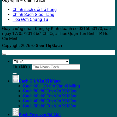
Quy Định – Chính Sách
Chính sách đổi trả hàng
Chính Sách Giao Hàng
Hóa Đơn Chứng Từ
Giấy chứng nhận Đăng ký Kinh doanh số 0315050170, cấp
ngày 17/05/2018 bởi Chi Cục Thuế Quận Tân Bình TP. Hồ
Chí Minh
Copyright 2026 ©
Siêu Thị Gạch
Tìm kiếm:
Gạch Giả Vân Xi Măng
Gạch 60×120 Cm Vân Xi Măng
Gạch 80×80 Cm Vân Xi Măng
Gạch 60×60 Cm Vân Xi Măng
Gạch 40×80 Cm Vân Xi Măng
Gạch 30×60 Cm Vân Xi Măng
Gạch Terrazzo Đá Mài