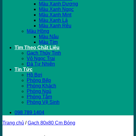
Màu Xanh Dương
Màu Xanh Ngọc
Màu Xanh Mint
Màu Xanh Lá
Màu Xanh Rêu
Màu Hồng
Màu Nâu
Màu Tím
Tìm Theo Chất Liệu
Gạch Thủy Tinh
Vỏ Ngọc Trai
Đá Tự Nhiên
Tin Tức
Hồ Bơi
Phòng Bếp
Phòng Khách
Phòng Ngủ
Phòng Tắm
Phòng Vệ Sinh
098 789 1404
Trang chủ
/
Gạch 80x80 Cm Bóng