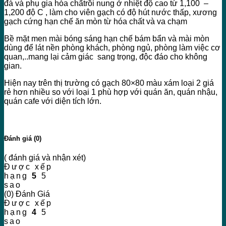
đá và phụ gia hóa chấtrồi nung ở nhiệt độ cao từ 1,100 –
1,200 độ C , làm cho viên gạch có độ hút nước thấp, xương
gạch cứng hạn chế ăn mòn từ hóa chất và va chạm
Bề mặt men mài bóng sáng hạn chế bám bẩn và mài mòn
dùng để lát nền phòng khách, phòng ngủ, phòng làm việc cơ
quan,..mang lại cảm giác sang trọng, độc đáo cho không
gian.
Hiện nay trên thị trường có gạch 80×80 màu xám loại 2 giá
rẻ hơn nhiều so với loại 1 phù hợp với quán ăn, quán nhậu,
quán cafe với diện tích lớn.
Đánh giá (0)
( đánh giá và nhận xét)
Được xếp
hạng
5
5
sao
(0) Đánh Giá
Được xếp
hạng
4
5
sao