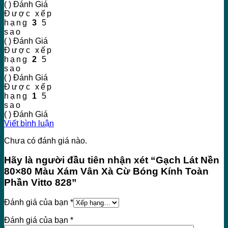
( ) Đánh Giá
Được xếp
hạng
3
5
sao
( ) Đánh Giá
Được xếp
hạng
2
5
sao
( ) Đánh Giá
Được xếp
hạng
1
5
sao
( ) Đánh Giá
Viết bình luận
Chưa có đánh giá nào.
Hãy là người đầu tiên nhận xét “Gạch Lát Nền
80×80 Màu Xám Vân Xà Cừ Bóng Kính Toàn
Phần Vitto 828”
Đánh giá của bạn
*
Đánh giá của bạn
*