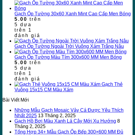
Gạch Ốp Tường 30x60 Xanh Mint Cao Cấp Men Bóng
5.00
trên
5 dựa
trên
1
đánh giá
Gạch Ốp Tường Ngoài Trời Vuông Xám Trắng Nâu
Gạch Ốp Tường Màu Tím 300x600 MM Men Bóng
5.00
trên
5 dựa
trên
1
đánh giá
Gạch Thẻ
Vuông 15x15 CM Màu Xám
Bài Viết Mới
Những Mẫu Gạch Mosaic Vảy Cá Được Yêu Thích
Nhất 2025
13 Tháng 2, 2025
Gạch Hồ Bơi Màu Xanh Lá Cây Mới Xu Hướng
8
Tháng 2, 2025
Tổng Hợp 34+ Mẫu Gạch Ốp Bếp 300×600 MM Đủ