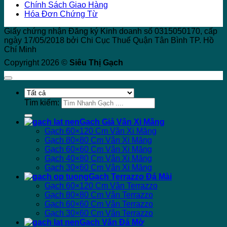
Chính Sách Giao Hàng
Hóa Đơn Chứng Từ
Giấy chứng nhận Đăng ký Kinh doanh số 0315050170, cấp
ngày 17/05/2018 bởi Chi Cục Thuế Quận Tân Bình TP. Hồ
Chí Minh
Copyright 2026 ©
Siêu Thị Gạch
Tìm kiếm:
Gạch Giả Vân Xi Măng
Gạch 60×120 Cm Vân Xi Măng
Gạch 80×80 Cm Vân Xi Măng
Gạch 60×60 Cm Vân Xi Măng
Gạch 40×80 Cm Vân Xi Măng
Gạch 30×60 Cm Vân Xi Măng
Gạch Terrazzo Đá Mài
Gạch 60×120 Cm Vân Terrazzo
Gạch 80×80 Cm Vân Terrazzo
Gạch 60×60 Cm Vân Terrazzo
Gạch 30×60 Cm Vân Terrazzo
Gạch Vân Đá Mờ