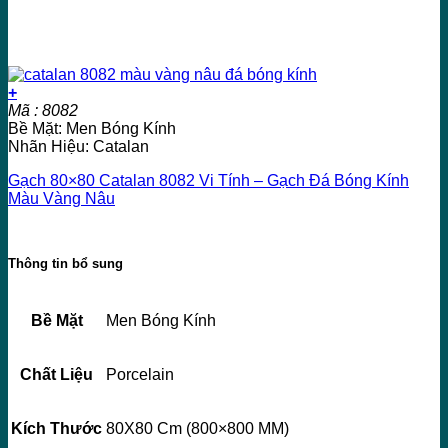
+
Mã : 8082
Bề Mặt: Men Bóng Kính
Nhãn Hiệu: Catalan
Gạch 80×80 Catalan 8082 Vi Tính – Gạch Đá Bóng Kính
Màu Vàng Nâu
Thông tin bổ sung
Bề Mặt
Men Bóng Kính
Chất Liệu
Porcelain
Kích Thước
80X80 Cm (800×800 MM)