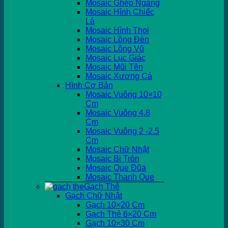
Mosaic Ghép Ngang
Mosaic Hình Chiếc
Lá
Mosaic Hình Thoi
Mosaic Lồng Đèn
Mosaic Lông Vũ
Mosaic Lục Giác
Mosaic Mũi Tên
Mosaic Xương Cá
Hình Cơ Bản
Mosaic Vuông 10×10
Cm
Mosaic Vuông 4.8
Cm
Mosaic Vuông 2 -2.5
Cm
Mosaic Chữ Nhật
Mosaic Bi Tròn
Mosaic Que Đũa
Mosaic Thanh Que
Gạch Thẻ
Gạch Chữ Nhật
Gạch 10×20 Cm
Gạch Thẻ 6×20 Cm
Gạch 10×30 Cm