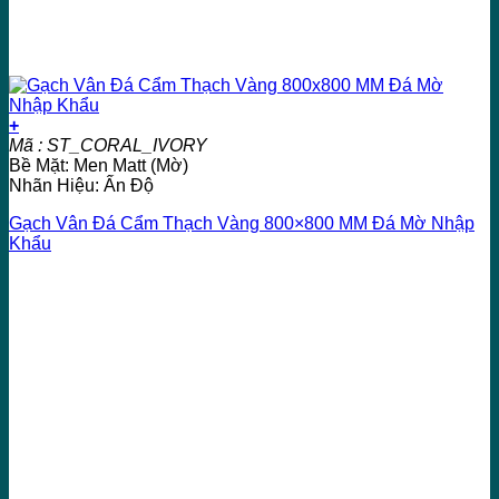
+
Mã : ST_CORAL_IVORY
Bề Mặt: Men Matt (Mờ)
Nhãn Hiệu: Ấn Độ
Gạch Vân Đá Cẩm Thạch Vàng 800×800 MM Đá Mờ Nhập
Khẩu