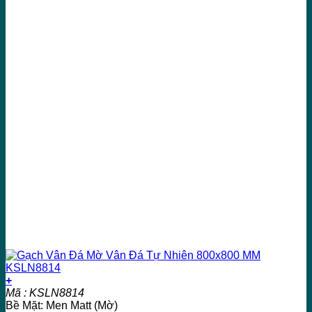
+
Mã : KSLN8814
Bề Mặt: Men Matt (Mờ)