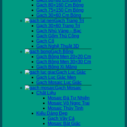
Gạch 80×160 Cm Bóng
Gạch 75×150 Cm Bóng
Gạch 30×60 Cm Bóng
Gạch Trang Trí
Gạch 30×60 Trang Trí
Gạch Nhủ Vàng – Bạc
Gạch Gốm Thủ Công
Gạch Cổ
Gạch Nghệ Thuật 3D
Gạch Bông
Gạch Bông Men 20×20 Cm
Gạch Bông Men 30×30 Cm
Gạch Bông Xi Măng
Gạch Lục Giác
Gạch Lục Giác Men
Gạch Mosaic Lục Giác
Gạch Mosaic
Chất Liệu
Mosaic Đá Tự Nhiên
Mosaic Vỏ Ngọc Trai
Mosaic Thủy Tinh
Kiểu Dáng Đẹp
Gạch Vảy Cá
Mosaic Bát Giác