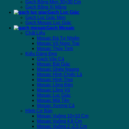
Gạch Bông Men 30×30 Cm
Gạch Bông Xi Măng
Gạch Lục Giác
Gạch Lục Giác Men
Gạch Mosaic Lục Giác
Gạch Mosaic
Chất Liệu
Mosaic Đá Tự Nhiên
Mosaic Vỏ Ngọc Trai
Mosaic Thủy Tinh
Kiểu Dáng Đẹp
Gạch Vảy Cá
Mosaic Bát Giác
Mosaic Ghép Ngang
Mosaic Hình Chiếc Lá
Mosaic Hình Thoi
Mosaic Lồng Đèn
Mosaic Lông Vũ
Mosaic Lục Giác
Mosaic Mũi Tên
Mosaic Xương Cá
Hình Cơ Bản
Mosaic Vuông 10×10 Cm
Mosaic Vuông 4.8 Cm
Mosaic Vuông 2 -2.5 Cm