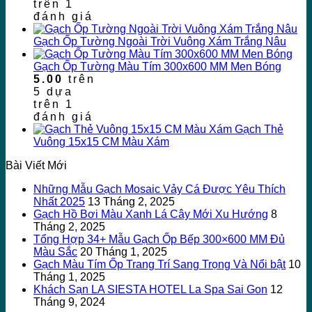
trên
1
đánh giá
Gạch Ốp Tường Ngoài Trời Vuông Xám Trắng Nâu
Gạch Ốp Tường Màu Tím 300x600 MM Men Bóng
5.00
trên
5 dựa
trên
1
đánh giá
Gạch Thẻ
Vuông 15x15 CM Màu Xám
Bài Viết Mới
Những Mẫu Gạch Mosaic Vảy Cá Được Yêu Thích
Nhất 2025
13 Tháng 2, 2025
Gạch Hồ Bơi Màu Xanh Lá Cây Mới Xu Hướng
8
Tháng 2, 2025
Tổng Hợp 34+ Mẫu Gạch Ốp Bếp 300×600 MM Đủ
Màu Sắc
20 Tháng 1, 2025
Gạch Màu Tím Ốp Trang Trí Sang Trọng Và Nổi bật
10
Tháng 1, 2025
Khách Sạn LA SIESTA HOTEL La Spa Sai Gon
12
Tháng 9, 2024