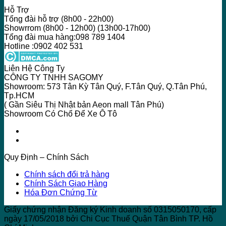
Hỗ Trợ
Tổng đài hỗ trợ (8h00 - 22h00)
Showrrom (8h00 - 12h00) (13h00-17h00)
Tổng đài mua hàng:098 789 1404
Hotline :0902 402 531
Liên Hệ Công Ty
CÔNG TY TNHH SAGOMY
Showroom: 573 Tân Kỳ Tân Quý, F.Tân Quý, Q.Tân Phú,
Tp.HCM
( Gần Siêu Thị Nhật bản Aeon mall Tân Phú)
Showroom Có Chổ Để Xe Ô Tô
Quy Định – Chính Sách
Chính sách đổi trả hàng
Chính Sách Giao Hàng
Hóa Đơn Chứng Từ
Giấy chứng nhận Đăng ký Kinh doanh số 0315050170, cấp
ngày 17/05/2018 bởi Chi Cục Thuế Quận Tân Bình TP. Hồ