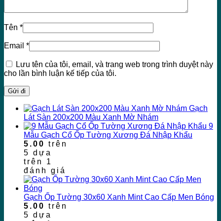
Tên
*
Email
*
Lưu tên của tôi, email, và trang web trong trình duyệt này
cho lần bình luận kế tiếp của tôi.
Gạch
Lát Sàn 200x200 Màu Xanh Mờ Nhám
9
Mẫu Gạch Cổ Ốp Tường Xương Đá Nhập Khẩu
5.00
trên
5 dựa
trên
1
đánh giá
Gạch Ốp Tường 30x60 Xanh Mint Cao Cấp Men Bóng
5.00
trên
5 dựa