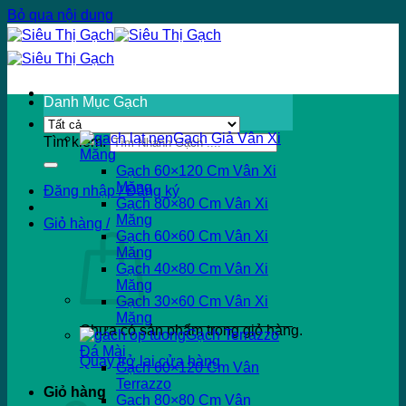
Bỏ qua nội dung
Danh Mục Gạch
Gạch Giả Vân Xi
Tìm kiếm:
Măng
Gạch 60×120 Cm Vân Xi
Măng
Đăng nhập / Đăng ký
Gạch 80×80 Cm Vân Xi
Măng
Giỏ hàng /
Gạch 60×60 Cm Vân Xi
Măng
Gạch 40×80 Cm Vân Xi
Măng
Gạch 30×60 Cm Vân Xi
Măng
Chưa có sản phẩm trong giỏ hàng.
Gạch Terrazzo
Đá Mài
Quay trở lại cửa hàng
Gạch 60×120 Cm Vân
Terrazzo
Giỏ hàng
Gạch 80×80 Cm Vân