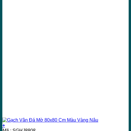
+
Mã : SGHJ8808