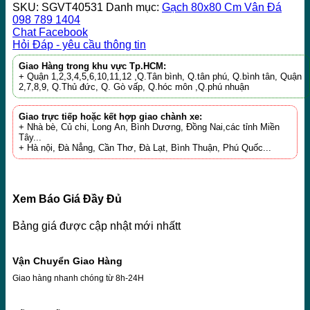
SKU:
SGVT40531
Danh mục:
Gạch 80x80 Cm Vân Đá
098 789 1404
Chat Facebook
Hỏi Đáp - yêu cầu thông tin
Giao Hàng trong khu vực Tp.HCM:
+ Quận 1,2,3,4,5,6,10,11,12 ,Q.Tân bình, Q.tân phú, Q.bình tân, Quận
2,7,8,9, Q.Thủ đức, Q. Gò vấp, Q.hóc môn ,Q.phú nhuận
Giao trực tiếp hoặc kết hợp giao chành xe:
+ Nhà bè, Củ chi, Long An, Bình Dương, Đồng Nai,các tỉnh Miền
Tây...
+ Hà nội, Đà Nẳng, Cần Thơ, Đà Lạt, Bình Thuận, Phú Quốc...
Xem Báo Giá Đầy Đủ
Bảng giá được cập nhật mới nhấtt
Vận Chuyển Giao Hàng
Giao hàng nhanh chóng từ 8h-24H