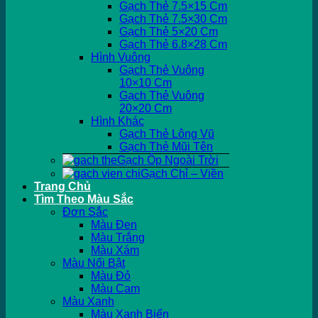
Gạch Thẻ 7.5×15 Cm
Gạch Thẻ 7.5×30 Cm
Gạch Thẻ 5×20 Cm
Gạch Thẻ 6.8×28 Cm
Hình Vuông
Gạch Thẻ Vuông
10×10 Cm
Gạch Thẻ Vuông
20×20 Cm
Hình Khác
Gạch Thẻ Lông Vũ
Gạch Thẻ Mũi Tên
Gạch Ốp Ngoài Trời
Gạch Chỉ – Viền
Trang Chủ
Tìm Theo Màu Sắc
Đơn Sắc
Màu Đen
Màu Trắng
Màu Xám
Màu Nổi Bật
Màu Đỏ
Màu Cam
Màu Xanh
Màu Xanh Biển