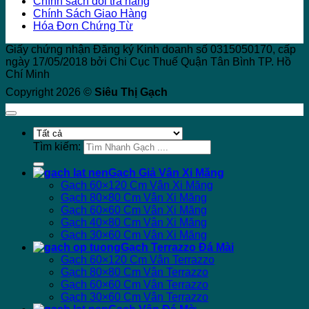
Chính sách đổi trả hàng
Chính Sách Giao Hàng
Hóa Đơn Chứng Từ
Giấy chứng nhận Đăng ký Kinh doanh số 0315050170, cấp
ngày 17/05/2018 bởi Chi Cục Thuế Quận Tân Bình TP. Hồ
Chí Minh
Copyright 2026 ©
Siêu Thị Gạch
Tìm kiếm:
Gạch Giả Vân Xi Măng
Gạch 60×120 Cm Vân Xi Măng
Gạch 80×80 Cm Vân Xi Măng
Gạch 60×60 Cm Vân Xi Măng
Gạch 40×80 Cm Vân Xi Măng
Gạch 30×60 Cm Vân Xi Măng
Gạch Terrazzo Đá Mài
Gạch 60×120 Cm Vân Terrazzo
Gạch 80×80 Cm Vân Terrazzo
Gạch 60×60 Cm Vân Terrazzo
Gạch 30×60 Cm Vân Terrazzo