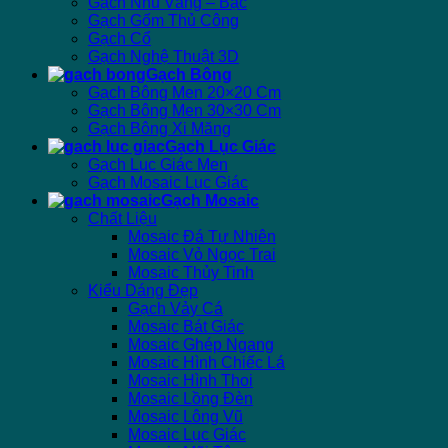
Gạch Nhủ Vàng – Bạc
Gạch Gốm Thủ Công
Gạch Cổ
Gạch Nghệ Thuật 3D
Gạch Bông
Gạch Bông Men 20×20 Cm
Gạch Bông Men 30×30 Cm
Gạch Bông Xi Măng
Gạch Lục Giác
Gạch Lục Giác Men
Gạch Mosaic Lục Giác
Gạch Mosaic
Chất Liệu
Mosaic Đá Tự Nhiên
Mosaic Vỏ Ngọc Trai
Mosaic Thủy Tinh
Kiểu Dáng Đẹp
Gạch Vảy Cá
Mosaic Bát Giác
Mosaic Ghép Ngang
Mosaic Hình Chiếc Lá
Mosaic Hình Thoi
Mosaic Lồng Đèn
Mosaic Lông Vũ
Mosaic Lục Giác