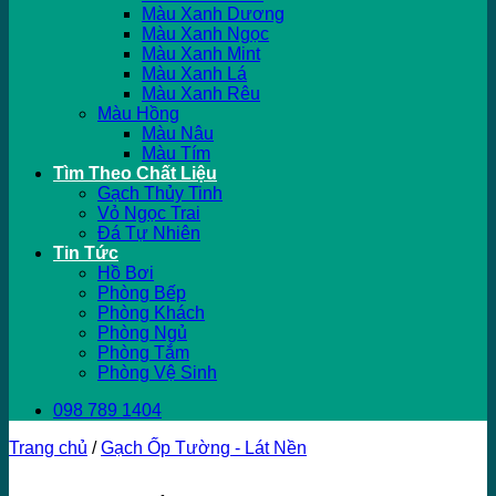
Màu Xanh Dương
Màu Xanh Ngọc
Màu Xanh Mint
Màu Xanh Lá
Màu Xanh Rêu
Màu Hồng
Màu Nâu
Màu Tím
Tìm Theo Chất Liệu
Gạch Thủy Tinh
Vỏ Ngọc Trai
Đá Tự Nhiên
Tin Tức
Hồ Bơi
Phòng Bếp
Phòng Khách
Phòng Ngủ
Phòng Tắm
Phòng Vệ Sinh
098 789 1404
Trang chủ
/
Gạch Ốp Tường - Lát Nền