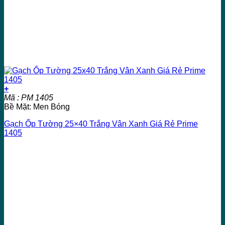
+
Mã : PM 1405
Bề Mặt: Men Bóng
Gạch Ốp Tường 25×40 Trắng Vân Xanh Giá Rẻ Prime
1405