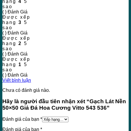
hạng
4
5
sao
( ) Đánh Giá
Được xếp
hạng
3
5
sao
( ) Đánh Giá
Được xếp
hạng
2
5
sao
( ) Đánh Giá
Được xếp
hạng
1
5
sao
( ) Đánh Giá
Viết bình luận
Chưa có đánh giá nào.
Hãy là người đầu tiên nhận xét “Gạch Lát Nền
50×50 Giả Đá Hoa Cương Vitto 543 536”
Đánh giá của bạn
*
Đánh giá của bạn
*