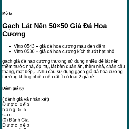
Mô tả
Gạch Lát Nền 50×50 Giả Đá Hoa
Cương
Vitto 0543 – giả đá hoa cương màu đen đậm
Vitto 0536 – giả đá hoa cương kích thướt hạt nhỏ
gạch giả đá hao cương thương sử dụng nhiều để lát nền
thềm trước nhà, ốp trụ, lát bàn quán ăn, thềm nhà, chân cầu
thang, mặt bếp,…Nhu cầu sư dụng gạch giả đá hoa cương
thường không nhiều nên rất ít có loại 2 giá rẻ.
Đánh giá (0)
( đánh giá và nhận xét)
Được xếp
hạng
5
5
sao
(0) Đánh Giá
Được xếp