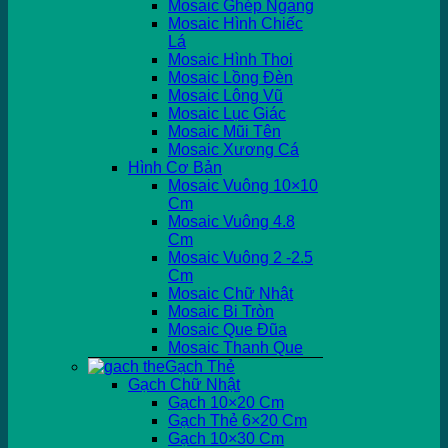
Mosaic Ghép Ngang
Mosaic Hình Chiếc
Lá
Mosaic Hình Thoi
Mosaic Lồng Đèn
Mosaic Lông Vũ
Mosaic Lục Giác
Mosaic Mũi Tên
Mosaic Xương Cá
Hình Cơ Bản
Mosaic Vuông 10×10
Cm
Mosaic Vuông 4.8
Cm
Mosaic Vuông 2 -2.5
Cm
Mosaic Chữ Nhật
Mosaic Bi Tròn
Mosaic Que Đũa
Mosaic Thanh Que
Gạch Thẻ
Gạch Chữ Nhật
Gạch 10×20 Cm
Gạch Thẻ 6×20 Cm
Gạch 10×30 Cm