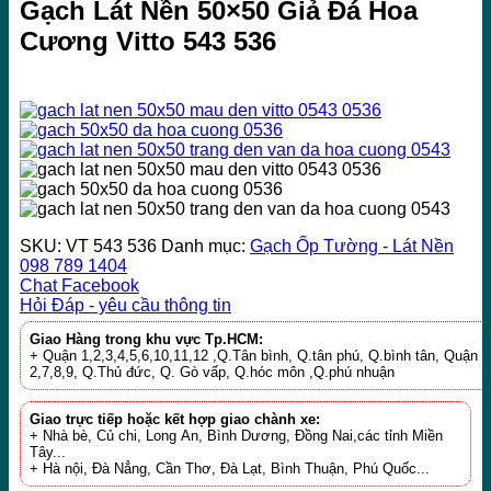
Gạch Lát Nền 50×50 Giả Đá Hoa
Cương Vitto 543 536
SKU:
VT 543 536
Danh mục:
Gạch Ốp Tường - Lát Nền
098 789 1404
Chat Facebook
Hỏi Đáp - yêu cầu thông tin
Giao Hàng trong khu vực Tp.HCM:
+ Quận 1,2,3,4,5,6,10,11,12 ,Q.Tân bình, Q.tân phú, Q.bình tân, Quận
2,7,8,9, Q.Thủ đức, Q. Gò vấp, Q.hóc môn ,Q.phú nhuận
Giao trực tiếp hoặc kết hợp giao chành xe:
+ Nhà bè, Củ chi, Long An, Bình Dương, Đồng Nai,các tỉnh Miền
Tây...
+ Hà nội, Đà Nẳng, Cần Thơ, Đà Lạt, Bình Thuận, Phú Quốc...