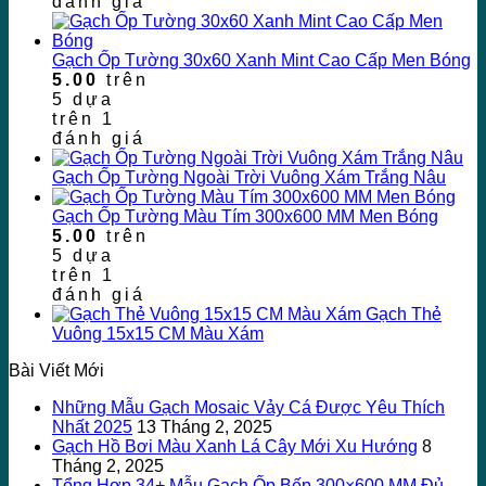
đánh giá
Gạch Ốp Tường 30x60 Xanh Mint Cao Cấp Men Bóng
5.00
trên
5 dựa
trên
1
đánh giá
Gạch Ốp Tường Ngoài Trời Vuông Xám Trắng Nâu
Gạch Ốp Tường Màu Tím 300x600 MM Men Bóng
5.00
trên
5 dựa
trên
1
đánh giá
Gạch Thẻ
Vuông 15x15 CM Màu Xám
Bài Viết Mới
Những Mẫu Gạch Mosaic Vảy Cá Được Yêu Thích
Nhất 2025
13 Tháng 2, 2025
Gạch Hồ Bơi Màu Xanh Lá Cây Mới Xu Hướng
8
Tháng 2, 2025
Tổng Hợp 34+ Mẫu Gạch Ốp Bếp 300×600 MM Đủ