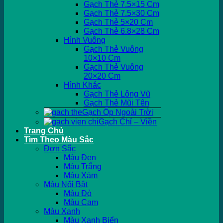
Gạch Thẻ 7.5×15 Cm
Gạch Thẻ 7.5×30 Cm
Gạch Thẻ 5×20 Cm
Gạch Thẻ 6.8×28 Cm
Hình Vuông
Gạch Thẻ Vuông
10×10 Cm
Gạch Thẻ Vuông
20×20 Cm
Hình Khác
Gạch Thẻ Lông Vũ
Gạch Thẻ Mũi Tên
Gạch Ốp Ngoài Trời
Gạch Chỉ – Viền
Trang Chủ
Tìm Theo Màu Sắc
Đơn Sắc
Màu Đen
Màu Trắng
Màu Xám
Màu Nổi Bật
Màu Đỏ
Màu Cam
Màu Xanh
Màu Xanh Biển