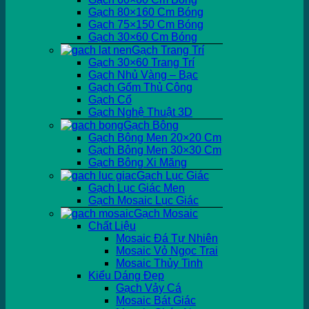
Gạch 80×160 Cm Bóng
Gạch 75×150 Cm Bóng
Gạch 30×60 Cm Bóng
Gạch Trang Trí
Gạch 30×60 Trang Trí
Gạch Nhủ Vàng – Bạc
Gạch Gốm Thủ Công
Gạch Cổ
Gạch Nghệ Thuật 3D
Gạch Bông
Gạch Bông Men 20×20 Cm
Gạch Bông Men 30×30 Cm
Gạch Bông Xi Măng
Gạch Lục Giác
Gạch Lục Giác Men
Gạch Mosaic Lục Giác
Gạch Mosaic
Chất Liệu
Mosaic Đá Tự Nhiên
Mosaic Vỏ Ngọc Trai
Mosaic Thủy Tinh
Kiểu Dáng Đẹp
Gạch Vảy Cá
Mosaic Bát Giác