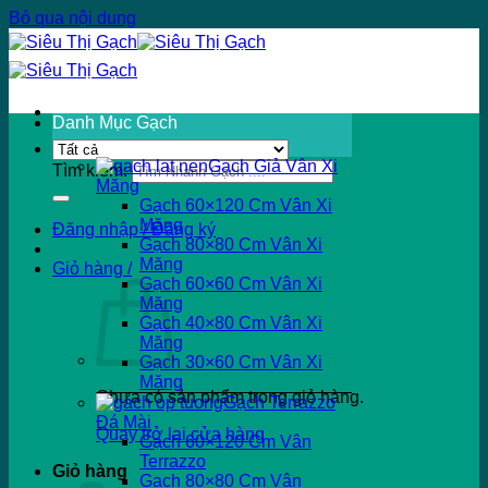
Bỏ qua nội dung
Danh Mục Gạch
Gạch Giả Vân Xi
Tìm kiếm:
Măng
Gạch 60×120 Cm Vân Xi
Măng
Đăng nhập / Đăng ký
Gạch 80×80 Cm Vân Xi
Măng
Giỏ hàng /
Gạch 60×60 Cm Vân Xi
Măng
Gạch 40×80 Cm Vân Xi
Măng
Gạch 30×60 Cm Vân Xi
Măng
Chưa có sản phẩm trong giỏ hàng.
Gạch Terrazzo
Đá Mài
Quay trở lại cửa hàng
Gạch 60×120 Cm Vân
Terrazzo
Giỏ hàng
Gạch 80×80 Cm Vân