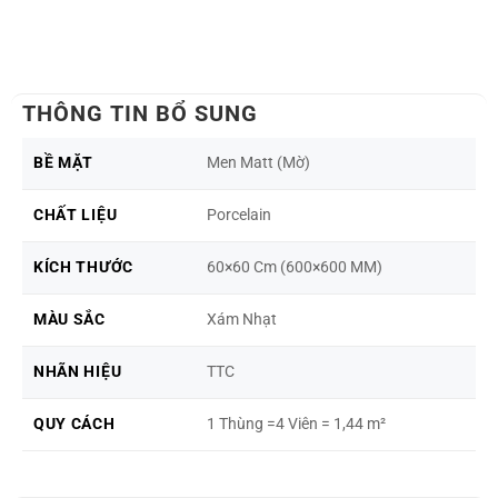
THÔNG TIN BỔ SUNG
BỀ MẶT
Men Matt (Mờ)
CHẤT LIỆU
Porcelain
KÍCH THƯỚC
60×60 Cm (600×600 MM)
MÀU SẮC
Xám Nhạt
NHÃN HIỆU
TTC
QUY CÁCH
1 Thùng =4 Viên = 1,44 m²