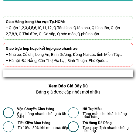
Giao Hàng trong khu vực Tp.HCM:
+ Quận 1,2,3,4,5,6,10,11,12 ,Q.Tân bình, Q.tân phú, Q.bình tân, Quận
2,7,8,9, Q.Thủ đức, Q. Gò vấp, Q.hóc môn ,Q.phú nhuận
Giao trực tiếp hoặc kết hợp giao chành xe:
+ Nhà bè, Củ chi, Long An, Bình Dương, Đồng Nai,các tỉnh Miền Tây...
+ Hà nội, Đà Nẳng, Cần Thơ, Đà Lạt, Bình Thuận, Phú Quốc...
Xem Báo Giá Đầy Đủ
Bảng giá được cập nhật mới nhấtt
Vận Chuyển Giao Hàng
Hỗ Trợ Mẫu
Giao hàng nhanh chóng từ 8h-
Tặng mẫu cho khách hàng
24H
mua hàng.
Tiết Kiệm Mua Hàng
Trả Hàng Dễ Dàng
Từ 10% - 30% khi mua trực tiếp
Theo quy định nhanh chóng,
dễ dàng.