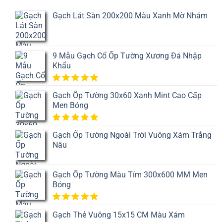
Gạch Lát Sàn 200x200 Màu Xanh Mờ Nhám
9 Mẫu Gạch Cổ Ốp Tường Xương Đá Nhập
Khẩu
5.00
1
trên
Gạch Ốp Tường 30x60 Xanh Mint Cao Cấp
5 dựa
Men Bóng
trên
đánh
giá
5.00
1
trên
Gạch Ốp Tường Ngoài Trời Vuông Xám Trắng
5 dựa
Nâu
trên
đánh
giá
Gạch Ốp Tường Màu Tím 300x600 MM Men
Bóng
5.00
1
trên
Gạch Thẻ Vuông 15x15 CM Màu Xám
5 dựa