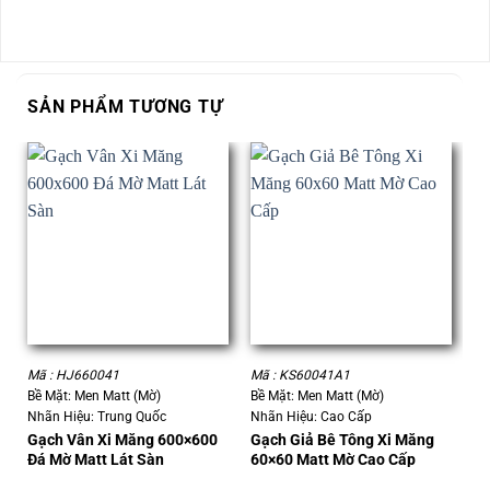
SẢN PHẨM TƯƠNG TỰ
Mã : HJ660041
Mã : KS60041A1
Mã
Bề Mặt: Men Matt (Mờ)
Bề Mặt: Men Matt (Mờ)
Bề
Nhãn Hiệu: Trung Quốc
Nhãn Hiệu: Cao Cấp
Nh
Gạch Vân Xi Măng 600×600
Gạch Giả Bê Tông Xi Măng
Gạ
Đá Mờ Matt Lát Sàn
60×60 Matt Mờ Cao Cấp
Mờ