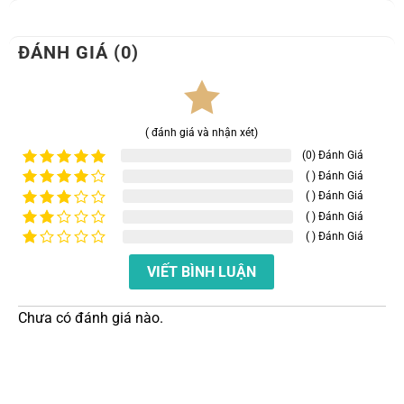
ĐÁNH GIÁ (0)
( đánh giá và nhận xét)
(0) Đánh Giá
( ) Đánh Giá
Được xếp
hạng
5
5
( ) Đánh Giá
Được
sao
xếp
( ) Đánh Giá
Được
hạng
4
xếp
( ) Đánh Giá
Được
5 sao
hạng
xếp
Được
3
5
hạng
VIẾT BÌNH LUẬN
xếp
sao
2
5
hạng
sao
1
5
Chưa có đánh giá nào.
sao