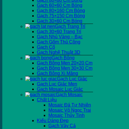
Gạch 80×80 Cm Bóng
Gạch 60×60 Cm Bóng
Gạch 80×160 Cm Bóng
Gạch 75×150 Cm Bóng
Gạch 30×60 Cm Bóng
Gạch Trang Trí
Gạch 30×60 Trang Trí
Gạch Nhủ Vàng – Bạc
Gạch Gốm Thủ Công
Gạch Cổ
Gạch Nghệ Thuật 3D
Gạch Bông
Gạch Bông Men 20×20 Cm
Gạch Bông Men 30×30 Cm
Gạch Bông Xi Măng
Gạch Lục Giác
Gạch Lục Giác Men
Gạch Mosaic Lục Giác
Gạch Mosaic
Chất Liệu
Mosaic Đá Tự Nhiên
Mosaic Vỏ Ngọc Trai
Mosaic Thủy Tinh
Kiểu Dáng Đẹp
Gạch Vảy Cá