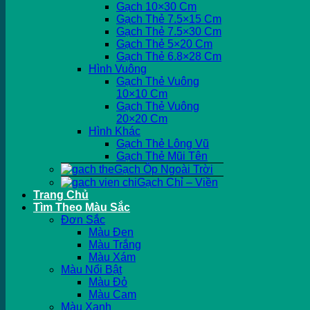
Gạch 10×30 Cm
Gạch Thẻ 7.5×15 Cm
Gạch Thẻ 7.5×30 Cm
Gạch Thẻ 5×20 Cm
Gạch Thẻ 6.8×28 Cm
Hình Vuông
Gạch Thẻ Vuông
10×10 Cm
Gạch Thẻ Vuông
20×20 Cm
Hình Khác
Gạch Thẻ Lông Vũ
Gạch Thẻ Mũi Tên
Gạch Ốp Ngoài Trời
Gạch Chỉ – Viền
Trang Chủ
Tìm Theo Màu Sắc
Đơn Sắc
Màu Đen
Màu Trắng
Màu Xám
Màu Nổi Bật
Màu Đỏ
Màu Cam
Màu Xanh