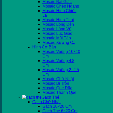
Mosaic Bát Giác
Mosaic Ghép Ngang
Mosaic Hình Chiếc
Lá
Mosaic Hình Thoi
Mosaic Lồng Đèn
Mosaic Lông Vũ
Mosaic Lục Giác
Mosaic Mũi Tên
Mosaic Xương Cá
Hình Cơ Bản
Mosaic Vuông 10×10
Cm
Mosaic Vuông 4.8
Cm
Mosaic Vuông 2 -2.5
Cm
Mosaic Chữ Nhật
Mosaic Bi Tròn
Mosaic Que Đũa
Mosaic Thanh Que
Gạch Thẻ
Gạch Chữ Nhật
Gạch 10×20 Cm
Gạch Thẻ 6×20 Cm