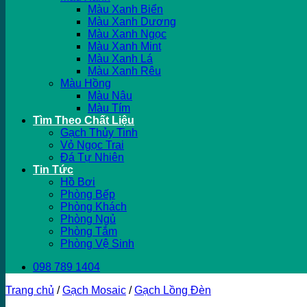
Màu Xanh Biển
Màu Xanh Dương
Màu Xanh Ngọc
Màu Xanh Mint
Màu Xanh Lá
Màu Xanh Rêu
Màu Hồng
Màu Nâu
Màu Tím
Tìm Theo Chất Liệu
Gạch Thủy Tinh
Vỏ Ngọc Trai
Đá Tự Nhiên
Tin Tức
Hồ Bơi
Phòng Bếp
Phòng Khách
Phòng Ngủ
Phòng Tắm
Phòng Vệ Sinh
098 789 1404
Trang chủ
/
Gạch Mosaic
/
Gạch Lồng Đèn