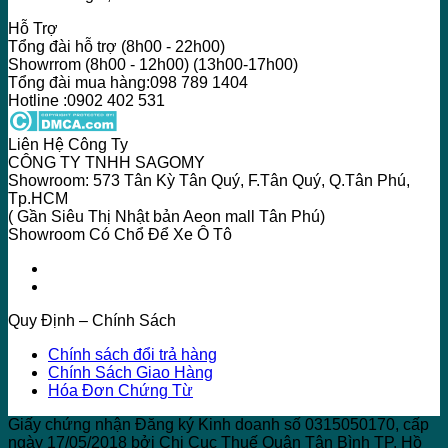
Hỗ Trợ
Tổng đài hỗ trợ (8h00 - 22h00)
Showrrom (8h00 - 12h00) (13h00-17h00)
Tổng đài mua hàng:098 789 1404
Hotline :0902 402 531
Liên Hệ Công Ty
CÔNG TY TNHH SAGOMY
Showroom: 573 Tân Kỳ Tân Quý, F.Tân Quý, Q.Tân Phú,
Tp.HCM
( Gần Siêu Thị Nhật bản Aeon mall Tân Phú)
Showroom Có Chổ Để Xe Ô Tô
Quy Định – Chính Sách
Chính sách đổi trả hàng
Chính Sách Giao Hàng
Hóa Đơn Chứng Từ
Giấy chứng nhận Đăng ký Kinh doanh số 0315050170, cấp
ngày 17/05/2018 bởi Chi Cục Thuế Quận Tân Bình TP. Hồ