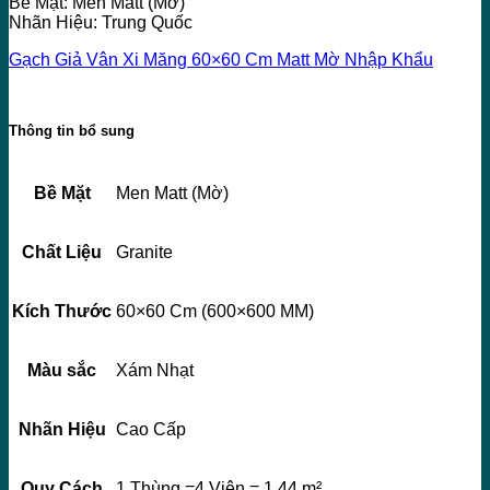
Bề Mặt: Men Matt (Mờ)
Nhãn Hiệu: Trung Quốc
Gạch Giả Vân Xi Măng 60×60 Cm Matt Mờ Nhập Khẩu
Thông tin bổ sung
Bề Mặt
Men Matt (Mờ)
Chất Liệu
Granite
Kích Thước
60×60 Cm (600×600 MM)
Màu sắc
Xám Nhạt
Nhãn Hiệu
Cao Cấp
Quy Cách
1 Thùng =4 Viên = 1,44 m²