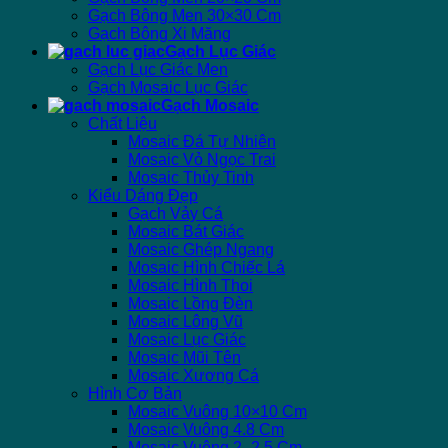
Gạch Bông Men 30×30 Cm
Gạch Bông Xi Măng
Gạch Lục Giác
Gạch Lục Giác Men
Gạch Mosaic Lục Giác
Gạch Mosaic
Chất Liệu
Mosaic Đá Tự Nhiên
Mosaic Vỏ Ngọc Trai
Mosaic Thủy Tinh
Kiểu Dáng Đẹp
Gạch Vảy Cá
Mosaic Bát Giác
Mosaic Ghép Ngang
Mosaic Hình Chiếc Lá
Mosaic Hình Thoi
Mosaic Lồng Đèn
Mosaic Lông Vũ
Mosaic Lục Giác
Mosaic Mũi Tên
Mosaic Xương Cá
Hình Cơ Bản
Mosaic Vuông 10×10 Cm
Mosaic Vuông 4.8 Cm
Mosaic Vuông 2 -2.5 Cm