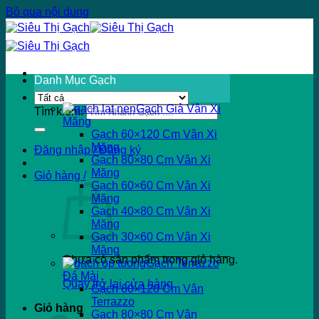
Bỏ qua nội dung
Danh Mục Gạch
Gạch Giả Vân Xi
Tìm kiếm:
Măng
Gạch 60×120 Cm Vân Xi
Măng
Đăng nhập / Đăng ký
Gạch 80×80 Cm Vân Xi
Măng
Giỏ hàng /
Gạch 60×60 Cm Vân Xi
Măng
Gạch 40×80 Cm Vân Xi
Măng
Gạch 30×60 Cm Vân Xi
Măng
Chưa có sản phẩm trong giỏ hàng.
Gạch Terrazzo
Đá Mài
Quay trở lại cửa hàng
Gạch 60×120 Cm Vân
Terrazzo
Giỏ hàng
Gạch 80×80 Cm Vân