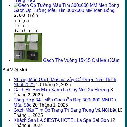
Trắng Nâu
Gạch Ốp Tường Màu Tím 300x600 MM Men Bóng
5.00
trên
5 dựa
trên
1
đánh giá
Gạch Thẻ Vuông 15x15 CM Màu Xám
Bài Viết Mới
Những Mẫu Gạch Mosaic Vảy Cá Được Yêu Thích
Nhất 2025
13 Tháng 2, 2025
Gạch Hồ Bơi Màu Xanh Lá Cây Mới Xu Hướng
8
Tháng 2, 2025
Tổng Hợp 34+ Mẫu Gạch Ốp Bếp 300×600 MM Đủ
Màu Sắc
20 Tháng 1, 2025
Gạch Màu Tím Ốp Trang Trí Sang Trọng Và Nổi bật
10
Tháng 1, 2025
Khách Sạn LA SIESTA HOTEL La Spa Sai Gon
12
Tháng 9, 2024