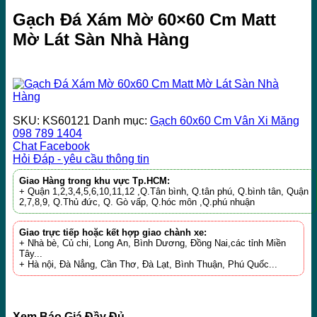
Gạch Đá Xám Mờ 60×60 Cm Matt
Mờ Lát Sàn Nhà Hàng
SKU:
KS60121
Danh mục:
Gạch 60x60 Cm Vân Xi Măng
098 789 1404
Chat Facebook
Hỏi Đáp - yêu cầu thông tin
Giao Hàng trong khu vực Tp.HCM:
+ Quận 1,2,3,4,5,6,10,11,12 ,Q.Tân bình, Q.tân phú, Q.bình tân, Quận
2,7,8,9, Q.Thủ đức, Q. Gò vấp, Q.hóc môn ,Q.phú nhuận
Giao trực tiếp hoặc kết hợp giao chành xe:
+ Nhà bè, Củ chi, Long An, Bình Dương, Đồng Nai,các tỉnh Miền
Tây...
+ Hà nội, Đà Nẳng, Cần Thơ, Đà Lạt, Bình Thuận, Phú Quốc...
Xem Báo Giá Đầy Đủ