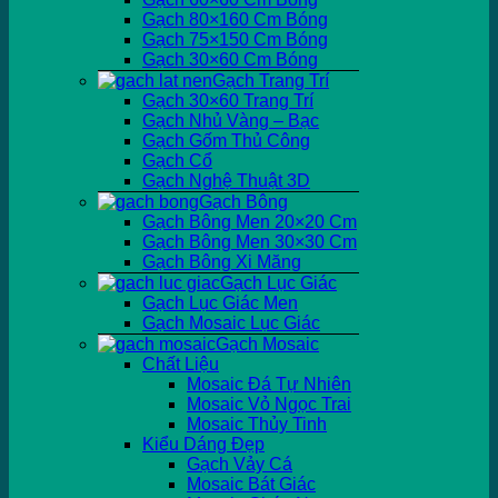
Gạch 80×160 Cm Bóng
Gạch 75×150 Cm Bóng
Gạch 30×60 Cm Bóng
Gạch Trang Trí
Gạch 30×60 Trang Trí
Gạch Nhủ Vàng – Bạc
Gạch Gốm Thủ Công
Gạch Cổ
Gạch Nghệ Thuật 3D
Gạch Bông
Gạch Bông Men 20×20 Cm
Gạch Bông Men 30×30 Cm
Gạch Bông Xi Măng
Gạch Lục Giác
Gạch Lục Giác Men
Gạch Mosaic Lục Giác
Gạch Mosaic
Chất Liệu
Mosaic Đá Tự Nhiên
Mosaic Vỏ Ngọc Trai
Mosaic Thủy Tinh
Kiểu Dáng Đẹp
Gạch Vảy Cá
Mosaic Bát Giác