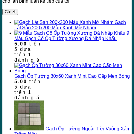
cho lần bình luận kế tiếp của tôi.
Gạch
Lát Sàn 200x200 Màu Xanh Mờ Nhám
9
Mẫu Gạch Cổ Ốp Tường Xương Đá Nhập Khẩu
5.00
trên
5 dựa
trên
1
đánh giá
Gạch Ốp Tường 30x60 Xanh Mint Cao Cấp Men Bóng
5.00
trên
5 dựa
trên
1
đánh giá
Gạch Ốp Tường Ngoài Trời Vuông Xám