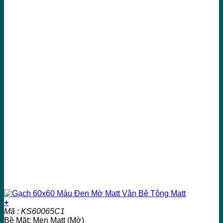
+
Mã : KS60065C1
Bề Mặt: Men Matt (Mờ)