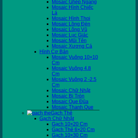
Mosaic Ghép Ngang
Mosaic Hình Chiếc
Lá
Mosaic Hình Thoi
Mosaic Lồng Đèn
Mosaic Lông Vũ
Mosaic Lục Giác
Mosaic Mũi Tên
Mosaic Xương Cá
Hình Cơ Bản
Mosaic Vuông 10×10
Cm
Mosaic Vuông 4.8
Cm
Mosaic Vuông 2 -2.5
Cm
Mosaic Chữ Nhật
Mosaic Bi Tròn
Mosaic Que Đũa
Mosaic Thanh Que
Gạch Thẻ
Gạch Chữ Nhật
Gạch 10×20 Cm
Gạch Thẻ 6×20 Cm
Gạch 10×30 Cm