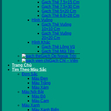
Gạch Thẻ 7.5×15 Cm
Gạch Thẻ 7.5×30 Cm
Gạch Thẻ 5×20 Cm
Gạch Thẻ 6.8×28 Cm
Hình Vuông
Gạch Thẻ Vuông
10×10 Cm
Gạch Thẻ Vuông
20×20 Cm
Hình Khác
Gạch Thẻ Lông Vũ
Gạch Thẻ Mũi Tên
Gạch Ốp Ngoài Trời
Gạch Chỉ – Viền
Trang Chủ
Tìm Theo Màu Sắc
Đơn Sắc
Màu Đen
Màu Trắng
Màu Xám
Màu Nổi Bật
Màu Đỏ
Màu Cam
Màu Xanh
Màu Xanh Biển