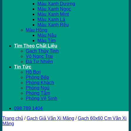
Màu Xanh Dương
Màu Xanh Ngọc
Màu Xanh Mint
Màu Xanh Lá
Màu Xanh Rêu
Màu Hồng
Màu Nâu
Màu Tím
Tìm Theo Chất Liệu
Gạch Thủy Tinh
Vỏ Ngọc Trai
Đá Tự Nhiên
Tin Tức
Hồ Bơi
Phòng Bếp
Phòng Khách
Phòng Ngủ
Phòng Tắm
Phòng Vệ Sinh
098 789 1404
Trang chủ
/
Gạch Giả Vân Xi Măng
/
Gạch 60x60 Cm Vân Xi
Măng