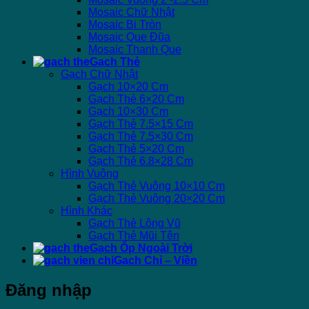
Mosaic Chữ Nhật
Mosaic Bi Tròn
Mosaic Que Đũa
Mosaic Thanh Que
Gạch Thẻ
Gạch Chữ Nhật
Gạch 10×20 Cm
Gạch Thẻ 6×20 Cm
Gạch 10×30 Cm
Gạch Thẻ 7.5×15 Cm
Gạch Thẻ 7.5×30 Cm
Gạch Thẻ 5×20 Cm
Gạch Thẻ 6.8×28 Cm
Hình Vuông
Gạch Thẻ Vuông 10×10 Cm
Gạch Thẻ Vuông 20×20 Cm
Hình Khác
Gạch Thẻ Lông Vũ
Gạch Thẻ Mũi Tên
Gạch Ốp Ngoài Trời
Gạch Chỉ – Viền
Đăng nhập