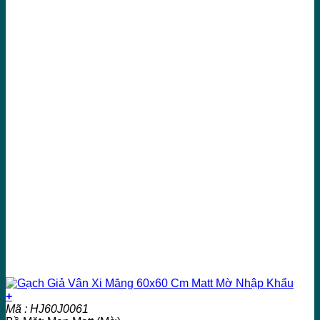
+
Mã : HJ60J0061