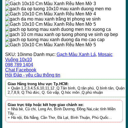
SKU:
10inmo
Danh mục:
Gạch Màu Xanh Lá
,
Mosaic
Vuông 10x10
098 789 1404
Chat Facebook
Hỏi Đáp - yêu cầu thông tin
Giao Hàng trong khu vực Tp.HCM:
+ Quận 1,2,3,4,5,6,10,11,12 ,Q.Tân bình, Q.tân phú, Q.bình tân, Quận
2,7,8,9, Q.Thủ đức, Q. Gò vấp, Q.hóc môn ,Q.phú nhuận
Giao trực tiếp hoặc kết hợp giao chành xe:
+ Nhà bè, Củ chi, Long An, Bình Dương, Đồng Nai,các tỉnh Miền
Tây...
+ Hà nội, Đà Nẳng, Cần Thơ, Đà Lạt, Bình Thuận, Phú Quốc...