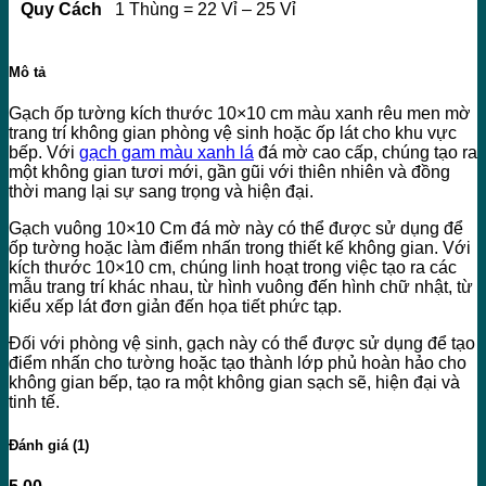
Quy Cách
1 Thùng = 22 Vỉ – 25 Vỉ
Mô tả
Gạch ốp tường kích thước 10×10 cm màu xanh rêu men mờ
trang trí không gian phòng vệ sinh hoặc ốp lát cho khu vực
bếp. Với
gạch gam màu xanh lá
đá mờ cao cấp, chúng tạo ra
một không gian tươi mới, gần gũi với thiên nhiên và đồng
thời mang lại sự sang trọng và hiện đại.
Gạch vuông 10×10 Cm đá mờ này có thể được sử dụng để
ốp tường hoặc làm điểm nhấn trong thiết kế không gian. Với
kích thước 10×10 cm, chúng linh hoạt trong việc tạo ra các
mẫu trang trí khác nhau, từ hình vuông đến hình chữ nhật, từ
kiểu xếp lát đơn giản đến họa tiết phức tạp.
Đối với phòng vệ sinh, gạch này có thể được sử dụng để tạo
điểm nhấn cho tường hoặc tạo thành lớp phủ hoàn hảo cho
không gian bếp, tạo ra một không gian sạch sẽ, hiện đại và
tinh tế.
Đánh giá (1)