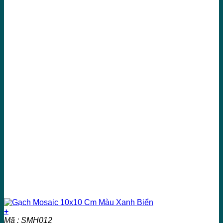
+
Mã : SMH012