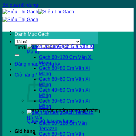
Bỏ qua nội dung
Danh Mục Gạch
Gạch Giả Vân Xi
Tìm kiếm:
Măng
Gạch 60×120 Cm Vân Xi
Măng
Đăng nhập / Đăng ký
Gạch 80×80 Cm Vân Xi
Măng
Giỏ hàng /
Gạch 60×60 Cm Vân Xi
Măng
Gạch 40×80 Cm Vân Xi
Măng
Gạch 30×60 Cm Vân Xi
Măng
Chưa có sản phẩm trong giỏ hàng.
Gạch Terrazzo
Đá Mài
Quay trở lại cửa hàng
Gạch 60×120 Cm Vân
Terrazzo
Giỏ hàng
Gạch 80×80 Cm Vân