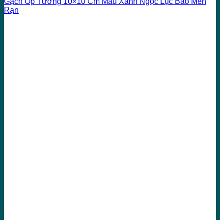
Gạch Ốp Tường 10×10 Cm Màu Xanh Ngọc Lục Bảo Men
Rạn