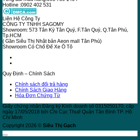
Hotline :0902 402 531
Liên Hệ Công Ty
CÔNG TY TNHH SAGOMY
Showroom: 573 Tân Kỳ Tân Quý, F.Tân Quý, Q.Tân Phú,
Tp.HCM
( Gần Siêu Thị Nhật bản Aeon mall Tân Phú)
Showroom Có Chổ Để Xe Ô Tô
Quy Định – Chính Sách
Chính sách đổi trả hàng
Chính Sách Giao Hàng
Hóa Đơn Chứng Từ
Giấy chứng nhận Đăng ký Kinh doanh số 0315050170, cấp
ngày 17/05/2018 bởi Chi Cục Thuế Quận Tân Bình TP. Hồ
Chí Minh
Copyright 2026 ©
Siêu Thị Gạch