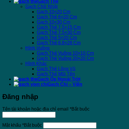
Gạch Thẻ
Gạch Chữ Nhật
Gạch 10×20 Cm
Gạch Thẻ 6×20 Cm
Gạch 10×30 Cm
Gạch Thẻ 7.5×15 Cm
Gạch Thẻ 7.5×30 Cm
Gạch Thẻ 5×20 Cm
Gạch Thẻ 6.8×28 Cm
Hình Vuông
Gạch Thẻ Vuông 10×10 Cm
Gạch Thẻ Vuông 20×20 Cm
Hình Khác
Gạch Thẻ Lông Vũ
Gạch Thẻ Mũi Tên
Gạch Ốp Ngoài Trời
Gạch Chỉ – Viền
Đăng nhập
Tên tài khoản hoặc địa chỉ email
*
Bắt buộc
Mật khẩu
*
Bắt buộc