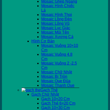
Mosaic Ghép Ngang
Mosaic Hình Chiếc
Lá
Mosaic Hình Thoi
Mosaic Lồng Đèn
Mosaic Lông Vũ
Mosaic Lục Giác
Mosaic Mũi Tên
Mosaic Xương Cá
Hình Cơ Bản
Mosaic Vuông 10×10
Cm
Mosaic Vuông 4.8
Cm
Mosaic Vuông 2 -2.5
Cm
Mosaic Chữ Nhật
Mosaic Bi Tròn
Mosaic Que Đũa
Mosaic Thanh Que
Gạch Thẻ
Gạch Chữ Nhật
Gạch 10×20 Cm
Gạch Thẻ 6×20 Cm
Gạch 10×30 Cm