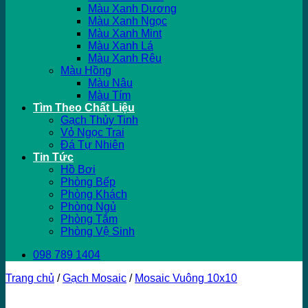
Màu Xanh Dương
Màu Xanh Ngọc
Màu Xanh Mint
Màu Xanh Lá
Màu Xanh Rêu
Màu Hồng
Màu Nâu
Màu Tím
Tìm Theo Chất Liệu
Gạch Thủy Tinh
Vỏ Ngọc Trai
Đá Tự Nhiên
Tin Tức
Hồ Bơi
Phòng Bếp
Phòng Khách
Phòng Ngủ
Phòng Tắm
Phòng Vệ Sinh
098 789 1404
Trang chủ
/
Gạch Mosaic
/
Mosaic Vuông 10x10