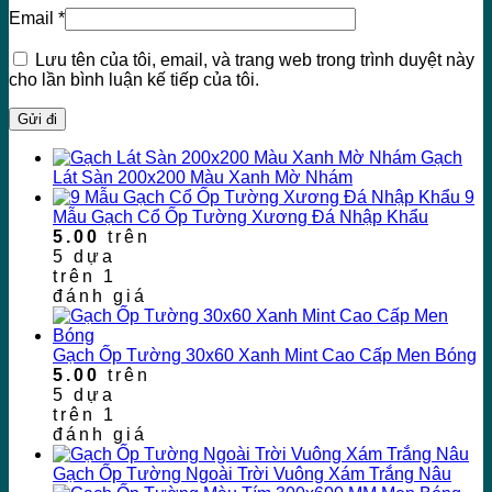
Email
*
Lưu tên của tôi, email, và trang web trong trình duyệt này
cho lần bình luận kế tiếp của tôi.
Gạch
Lát Sàn 200x200 Màu Xanh Mờ Nhám
9
Mẫu Gạch Cổ Ốp Tường Xương Đá Nhập Khẩu
5.00
trên
5 dựa
trên
1
đánh giá
Gạch Ốp Tường 30x60 Xanh Mint Cao Cấp Men Bóng
5.00
trên
5 dựa
trên
1
đánh giá
Gạch Ốp Tường Ngoài Trời Vuông Xám Trắng Nâu