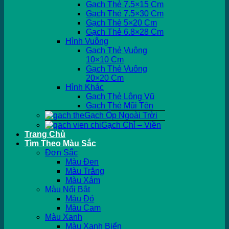
Gạch Thẻ 7.5×15 Cm
Gạch Thẻ 7.5×30 Cm
Gạch Thẻ 5×20 Cm
Gạch Thẻ 6.8×28 Cm
Hình Vuông
Gạch Thẻ Vuông
10×10 Cm
Gạch Thẻ Vuông
20×20 Cm
Hình Khác
Gạch Thẻ Lông Vũ
Gạch Thẻ Mũi Tên
Gạch Ốp Ngoài Trời
Gạch Chỉ – Viền
Trang Chủ
Tìm Theo Màu Sắc
Đơn Sắc
Màu Đen
Màu Trắng
Màu Xám
Màu Nổi Bật
Màu Đỏ
Màu Cam
Màu Xanh
Màu Xanh Biển