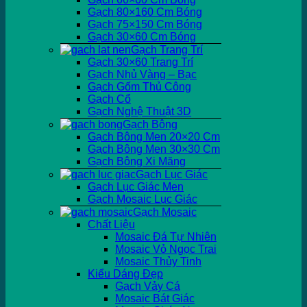
Gạch 80×160 Cm Bóng
Gạch 75×150 Cm Bóng
Gạch 30×60 Cm Bóng
Gạch Trang Trí
Gạch 30×60 Trang Trí
Gạch Nhủ Vàng – Bạc
Gạch Gốm Thủ Công
Gạch Cổ
Gạch Nghệ Thuật 3D
Gạch Bông
Gạch Bông Men 20×20 Cm
Gạch Bông Men 30×30 Cm
Gạch Bông Xi Măng
Gạch Lục Giác
Gạch Lục Giác Men
Gạch Mosaic Lục Giác
Gạch Mosaic
Chất Liệu
Mosaic Đá Tự Nhiên
Mosaic Vỏ Ngọc Trai
Mosaic Thủy Tinh
Kiểu Dáng Đẹp
Gạch Vảy Cá
Mosaic Bát Giác