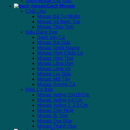
Gạch Mosaic Lục Giác
Gạch Mosaic
Chất Liệu
Mosaic Đá Tự Nhiên
Mosaic Vỏ Ngọc Trai
Mosaic Thủy Tinh
Kiểu Dáng Đẹp
Gạch Vảy Cá
Mosaic Bát Giác
Mosaic Ghép Ngang
Mosaic Hình Chiếc Lá
Mosaic Hình Thoi
Mosaic Lồng Đèn
Mosaic Lông Vũ
Mosaic Lục Giác
Mosaic Mũi Tên
Mosaic Xương Cá
Hình Cơ Bản
Mosaic Vuông 10×10 Cm
Mosaic Vuông 4.8 Cm
Mosaic Vuông 2 -2.5 Cm
Mosaic Chữ Nhật
Mosaic Bi Tròn
Mosaic Que Đũa
Mosaic Thanh Que