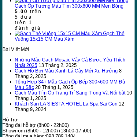
Gạch Ốp Tường Màu Tím 300x600 MM Men Bóng
5.00
trên
5 dựa
trên
1
đánh giá
Gạch Thẻ
Vuông 15x15 CM Màu Xám
Bài Viết Mới
Những Mẫu Gạch Mosaic Vảy Cá Được Yêu Thích
Nhất 2025
13 Tháng 2, 2025
Gạch Hồ Bơi Màu Xanh Lá Cây Mới Xu Hướng
8
Tháng 2, 2025
Tổng Hợp 34+ Mẫu Gạch Ốp Bếp 300×600 MM Đủ
Màu Sắc
20 Tháng 1, 2025
Gạch Màu Tím Ốp Trang Trí Sang Trọng Và Nổi bật
10
Tháng 1, 2025
Khách Sạn LA SIESTA HOTEL La Spa Sai Gon
12
Tháng 9, 2024
Hỗ Trợ
Tổng đài hỗ trợ (8h00 - 22h00)
Showrrom (8h00 - 12h00) (13h00-17h00)
Tổng đài mua hàng:098 789 1404