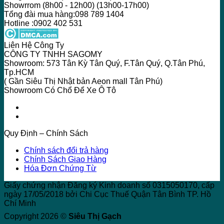
Showrrom (8h00 - 12h00) (13h00-17h00)
Tổng đài mua hàng:098 789 1404
Hotline :0902 402 531
Liên Hệ Công Ty
CÔNG TY TNHH SAGOMY
Showroom: 573 Tân Kỳ Tân Quý, F.Tân Quý, Q.Tân Phú,
Tp.HCM
( Gần Siêu Thị Nhật bản Aeon mall Tân Phú)
Showroom Có Chổ Để Xe Ô Tô
Quy Định – Chính Sách
Chính sách đổi trả hàng
Chính Sách Giao Hàng
Hóa Đơn Chứng Từ
Giấy chứng nhận Đăng ký Kinh doanh số 0315050170, cấp
ngày 17/05/2018 bởi Chi Cục Thuế Quận Tân Bình TP. Hồ
Chí Minh
Copyright 2026 ©
Siêu Thị Gạch