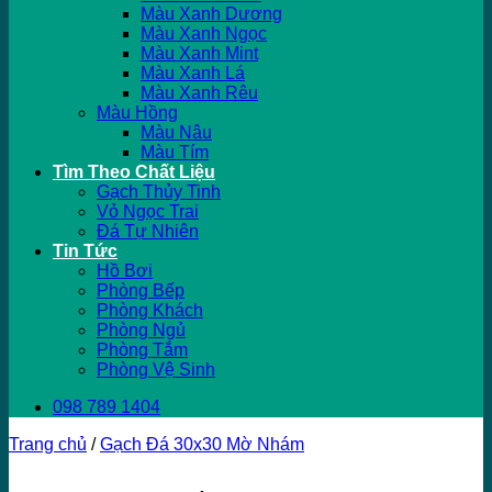
Màu Xanh Dương
Màu Xanh Ngọc
Màu Xanh Mint
Màu Xanh Lá
Màu Xanh Rêu
Màu Hồng
Màu Nâu
Màu Tím
Tìm Theo Chất Liệu
Gạch Thủy Tinh
Vỏ Ngọc Trai
Đá Tự Nhiên
Tin Tức
Hồ Bơi
Phòng Bếp
Phòng Khách
Phòng Ngủ
Phòng Tắm
Phòng Vệ Sinh
098 789 1404
Trang chủ
/
Gạch Đá 30x30 Mờ Nhám