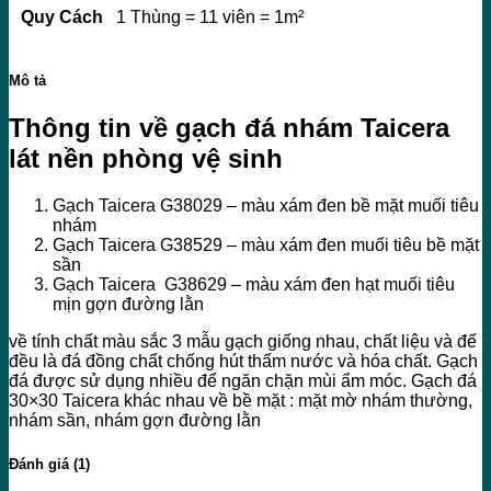
Quy Cách
1 Thùng = 11 viên = 1m²
Mô tả
Thông tin về gạch đá nhám Taicera
lát nền phòng vệ sinh
Gạch Taicera G38029 – màu xám đen bề mặt muối tiêu
nhám
Gạch Taicera G38529 – màu xám đen muối tiêu bề mặt
sần
Gạch Taicera G38629 – màu xám đen hạt muối tiêu
mịn gợn đường lằn
về tính chất màu sắc 3 mẫu gạch giống nhau, chất liệu và đế
đều là đá đồng chất chống hút thấm nước và hóa chất. Gạch
đá được sử dụng nhiều để ngăn chặn mùi ẩm móc. Gạch đá
30×30 Taicera khác nhau về bề mặt : mặt mờ nhám thường,
nhám sần, nhám gợn đường lằn
Đánh giá (1)