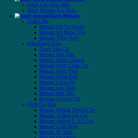
Gạch Lục Giác Men
Gạch Mosaic Lục Giác
Gạch Mosaic
Chất Liệu
Mosaic Đá Tự Nhiên
Mosaic Vỏ Ngọc Trai
Mosaic Thủy Tinh
Kiểu Dáng Đẹp
Gạch Vảy Cá
Mosaic Bát Giác
Mosaic Ghép Ngang
Mosaic Hình Chiếc Lá
Mosaic Hình Thoi
Mosaic Lồng Đèn
Mosaic Lông Vũ
Mosaic Lục Giác
Mosaic Mũi Tên
Mosaic Xương Cá
Hình Cơ Bản
Mosaic Vuông 10×10 Cm
Mosaic Vuông 4.8 Cm
Mosaic Vuông 2 -2.5 Cm
Mosaic Chữ Nhật
Mosaic Bi Tròn
Mosaic Que Đũa