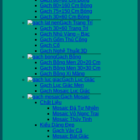
Gạch 80×160 Cm Bóng
Gạch 75×150 Cm Bóng
Gạch 30×60 Cm Bóng
Gạch Trang Trí
Gạch 30×60 Trang Trí
Gạch Nhủ Vàng – Bạc
Gạch Gốm Thủ Công
Gạch Cổ
Gạch Nghệ Thuật 3D
Gạch Bông
Gạch Bông Men 20×20 Cm
Gạch Bông Men 30×30 Cm
Gạch Bông Xi Măng
Gạch Lục Giác
Gạch Lục Giác Men
Gạch Mosaic Lục Giác
Gạch Mosaic
Chất Liệu
Mosaic Đá Tự Nhiên
Mosaic Vỏ Ngọc Trai
Mosaic Thủy Tinh
Kiểu Dáng Đẹp
Gạch Vảy Cá
Mosaic Bát Giác