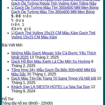
Gạch Ốp Tường Ngoài Trời Vuông Xám Trắng Nâu
Gạch Ốp Tường Màu Tím 300x600 MM Men Bóng
5.00
trên
5 dựa
trên
1
đánh giá
Gạch Thẻ
Vuông 15x15 CM Màu Xám
Bài Viết Mới
Những Mẫu Gạch Mosaic Vảy Cá Được Yêu Thích
Nhất 2025
13 Tháng 2, 2025
Gạch Hồ Bơi Màu Xanh Lá Cây Mới Xu Hướng
8
Tháng 2, 2025
Tổng Hợp 34+ Mẫu Gạch Ốp Bếp 300×600 MM Đủ
Màu Sắc
20 Tháng 1, 2025
Gạch Màu Tím Ốp Trang Trí Sang Trọng Và Nổi bật
10
Tháng 1, 2025
Khách Sạn LA SIESTA HOTEL La Spa Sai Gon
12
Tháng 9, 2024
Hỗ Trợ
Tổng đài hỗ trợ (8h00 - 22h00)