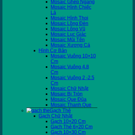
Mosaic Ghép Ngang
Mosaic Hình Chiếc
Lá
Mosaic Hình Thoi
Mosaic Lồng Đèn
Mosaic Lông Vũ
Mosaic Lục Giác
Mosaic Mũi Tên
Mosaic Xương Cá
Hình Cơ Bản
Mosaic Vuông 10×10
Cm
Mosaic Vuông 4.8
Cm
Mosaic Vuông 2 -2.5
Cm
Mosaic Chữ Nhật
Mosaic Bi Tròn
Mosaic Que Đũa
Mosaic Thanh Que
Gạch Thẻ
Gạch Chữ Nhật
Gạch 10×20 Cm
Gạch Thẻ 6×20 Cm
Gạch 10×30 Cm