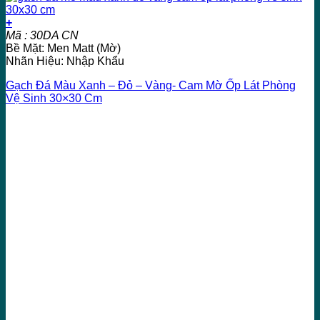
+
Mã : 30DA CN
Bề Mặt: Men Matt (Mờ)
Nhãn Hiệu: Nhập Khẩu
Gạch Đá Màu Xanh – Đỏ – Vàng- Cam Mờ Ốp Lát Phòng
Vệ Sinh 30×30 Cm