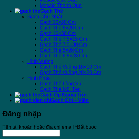
Mosaic Thanh Que
Gạch Thẻ
Gạch Chữ Nhật
Gạch 10×20 Cm
Gạch Thẻ 6×20 Cm
Gạch 10×30 Cm
Gạch Thẻ 7.5×15 Cm
Gạch Thẻ 7.5×30 Cm
Gạch Thẻ 5×20 Cm
Gạch Thẻ 6.8×28 Cm
Hình Vuông
Gạch Thẻ Vuông 10×10 Cm
Gạch Thẻ Vuông 20×20 Cm
Hình Khác
Gạch Thẻ Lông Vũ
Gạch Thẻ Mũi Tên
Gạch Ốp Ngoài Trời
Gạch Chỉ – Viền
Đăng nhập
Tên tài khoản hoặc địa chỉ email
*
Bắt buộc