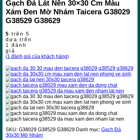
Gạch Đá Lát Nền 30×30 Cm Màu
Xám Đen Mờ Nhám Taicera G38029
G38529 G38629
5
trên 5
dựa trên
1
đánh
giá
(
1
đánh giá của khách hàng)
SKU:
G38029 G38529 G38629
Danh mục:
Gạch Đá
30x30 Mờ Nhám