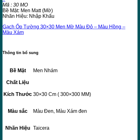
Mã : 30 MO
Bề Mặt: Men Matt (Mờ)
Nhãn Hiệu: Nhập Khẩu
Gạch Ốp Tường 30×30 Men Mờ Màu Đỏ – Màu Hồng –
Màu Xám
Thông tin bổ sung
Bề Mặt
Men Nhám
Chất Liệu
Kích Thước
30×30 Cm ( 300×300 MM)
Màu sắc
Màu Đen, Màu Xám đen
Nhãn Hiệu
Taicera