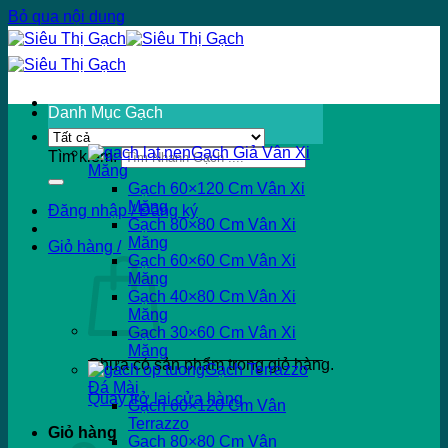
Bỏ qua nội dung
Danh Mục Gạch
Gạch Giả Vân Xi
Tìm kiếm:
Măng
Gạch 60×120 Cm Vân Xi
Măng
Đăng nhập / Đăng ký
Gạch 80×80 Cm Vân Xi
Măng
Giỏ hàng /
Gạch 60×60 Cm Vân Xi
Măng
Gạch 40×80 Cm Vân Xi
Măng
Gạch 30×60 Cm Vân Xi
Măng
Chưa có sản phẩm trong giỏ hàng.
Gạch Terrazzo
Đá Mài
Quay trở lại cửa hàng
Gạch 60×120 Cm Vân
Terrazzo
Giỏ hàng
Gạch 80×80 Cm Vân