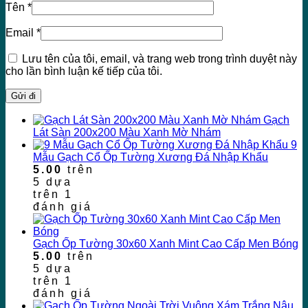
Tên
*
Email
*
Lưu tên của tôi, email, và trang web trong trình duyệt này
cho lần bình luận kế tiếp của tôi.
Gạch
Lát Sàn 200x200 Màu Xanh Mờ Nhám
9
Mẫu Gạch Cổ Ốp Tường Xương Đá Nhập Khẩu
5.00
trên
5 dựa
trên
1
đánh giá
Gạch Ốp Tường 30x60 Xanh Mint Cao Cấp Men Bóng
5.00
trên
5 dựa
trên
1
đánh giá