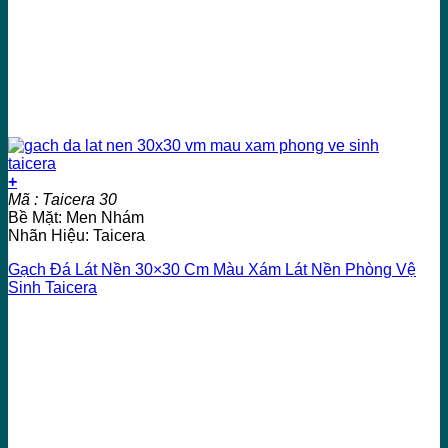
+
Mã : Taicera 30
Bề Mặt: Men Nhám
Nhãn Hiệu: Taicera
Gạch Đá Lát Nền 30×30 Cm Màu Xám Lát Nền Phòng Vệ
Sinh Taicera