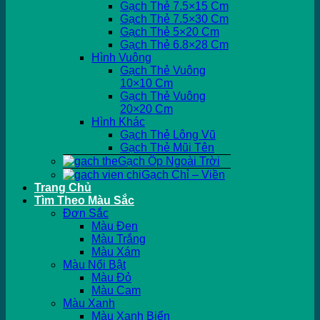
Gạch Thẻ 7.5×15 Cm
Gạch Thẻ 7.5×30 Cm
Gạch Thẻ 5×20 Cm
Gạch Thẻ 6.8×28 Cm
Hình Vuông
Gạch Thẻ Vuông
10×10 Cm
Gạch Thẻ Vuông
20×20 Cm
Hình Khác
Gạch Thẻ Lông Vũ
Gạch Thẻ Mũi Tên
Gạch Ốp Ngoài Trời
Gạch Chỉ – Viền
Trang Chủ
Tìm Theo Màu Sắc
Đơn Sắc
Màu Đen
Màu Trắng
Màu Xám
Màu Nổi Bật
Màu Đỏ
Màu Cam
Màu Xanh
Màu Xanh Biển