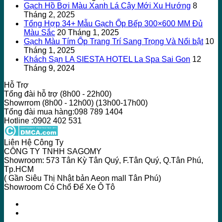
Gạch Hồ Bơi Màu Xanh Lá Cây Mới Xu Hướng
8
Tháng 2, 2025
Tổng Hợp 34+ Mẫu Gạch Ốp Bếp 300×600 MM Đủ
Màu Sắc
20 Tháng 1, 2025
Gạch Màu Tím Ốp Trang Trí Sang Trọng Và Nổi bật
10
Tháng 1, 2025
Khách Sạn LA SIESTA HOTEL La Spa Sai Gon
12
Tháng 9, 2024
Hỗ Trợ
Tổng đài hỗ trợ (8h00 - 22h00)
Showrrom (8h00 - 12h00) (13h00-17h00)
Tổng đài mua hàng:098 789 1404
Hotline :0902 402 531
Liên Hệ Công Ty
CÔNG TY TNHH SAGOMY
Showroom: 573 Tân Kỳ Tân Quý, F.Tân Quý, Q.Tân Phú,
Tp.HCM
( Gần Siêu Thị Nhật bản Aeon mall Tân Phú)
Showroom Có Chổ Để Xe Ô Tô