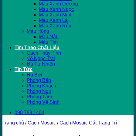
Màu Xanh Dương
Màu Xanh Ngọc
Màu Xanh Mint
Màu Xanh Lá
Màu Xanh Rêu
Màu Hồng
Màu Nâu
Màu Tím
Tìm Theo Chất Liệu
Gạch Thủy Tinh
Vỏ Ngọc Trai
Đá Tự Nhiên
Tin Tức
Hồ Bơi
Phòng Bếp
Phòng Khách
Phòng Ngủ
Phòng Tắm
Phòng Vệ Sinh
098 789 1404
Trang chủ
/
Gạch Mosaic
/
Gạch Mosaic Cắt Trang Trí