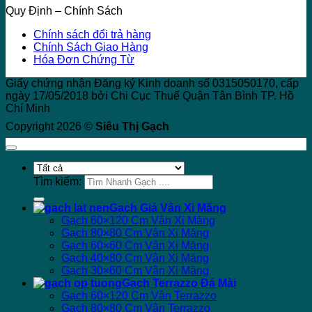
Quy Định – Chính Sách
Chính sách đổi trả hàng
Chính Sách Giao Hàng
Hóa Đơn Chứng Từ
Giấy chứng nhận Đăng ký Kinh doanh số 0315050170, cấp
ngày 17/05/2018 bởi Chi Cục Thuế Quận Tân Bình TP. Hồ
Chí Minh
Copyright 2026 ©
Siêu Thị Gạch
Tìm kiếm:
Gạch Giả Vân Xi Măng
Gạch 60×120 Cm Vân Xi Măng
Gạch 80×80 Cm Vân Xi Măng
Gạch 60×60 Cm Vân Xi Măng
Gạch 40×80 Cm Vân Xi Măng
Gạch 30×60 Cm Vân Xi Măng
Gạch Terrazzo Đá Mài
Gạch 60×120 Cm Vân Terrazzo
Gạch 80×80 Cm Vân Terrazzo