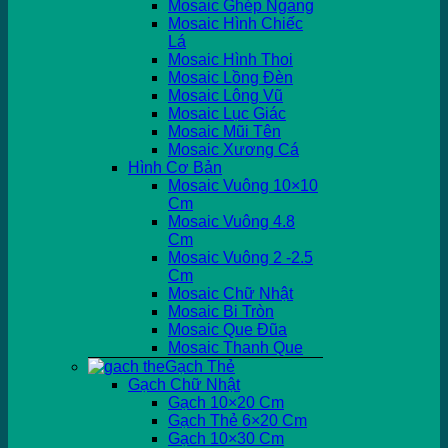
Mosaic Ghép Ngang
Mosaic Hình Chiếc
Lá
Mosaic Hình Thoi
Mosaic Lồng Đèn
Mosaic Lông Vũ
Mosaic Lục Giác
Mosaic Mũi Tên
Mosaic Xương Cá
Hình Cơ Bản
Mosaic Vuông 10×10
Cm
Mosaic Vuông 4.8
Cm
Mosaic Vuông 2 -2.5
Cm
Mosaic Chữ Nhật
Mosaic Bi Tròn
Mosaic Que Đũa
Mosaic Thanh Que
Gạch Thẻ
Gạch Chữ Nhật
Gạch 10×20 Cm
Gạch Thẻ 6×20 Cm
Gạch 10×30 Cm