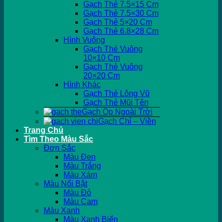
Gạch Thẻ 7.5×15 Cm
Gạch Thẻ 7.5×30 Cm
Gạch Thẻ 5×20 Cm
Gạch Thẻ 6.8×28 Cm
Hình Vuông
Gạch Thẻ Vuông
10×10 Cm
Gạch Thẻ Vuông
20×20 Cm
Hình Khác
Gạch Thẻ Lông Vũ
Gạch Thẻ Mũi Tên
Gạch Ốp Ngoài Trời
Gạch Chỉ – Viền
Trang Chủ
Tìm Theo Màu Sắc
Đơn Sắc
Màu Đen
Màu Trắng
Màu Xám
Màu Nổi Bật
Màu Đỏ
Màu Cam
Màu Xanh
Màu Xanh Biển