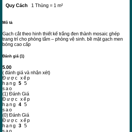
Quy Cách
1 Thùng = 1 m²
Mô tả
Gạch cắt theo hinh thiết kế trắng đen thành mosaic ghép
trang trí cho phòng tắm – phòng vệ sinh. bề mặt gạch men
bóng cao cấp
Đánh giá (1)
5.00
( đánh giá và nhận xét)
Được xếp
hạng
5
5
sao
(1) Đánh Giá
Được xếp
hạng
4
5
sao
(0) Đánh Giá
Được xếp
hạng
3
5
sao