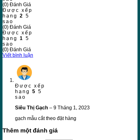
(0) Đánh Giá
Được xếp
hạng
2
5
sao
(0) Đánh Giá
Được xếp
hạng
1
5
sao
(0) Đánh Giá
Viết bình luận
Được xếp
hạng
5
5
sao
Siêu Thị Gạch
–
9 Tháng 1, 2023
gạch mẫu cắt theo đặt hàng
Thêm một đánh giá