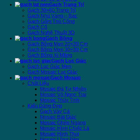
Gạch Trang Trí
Gạch 30×60 Trang Trí
Gạch Nhủ Vàng – Bạc
Gạch Gốm Thủ Công
Gạch Cổ
Gạch Nghệ Thuật 3D
Gạch Bông
Gạch Bông Men 20×20 Cm
Gạch Bông Men 30×30 Cm
Gạch Bông Xi Măng
Gạch Lục Giác
Gạch Lục Giác Men
Gạch Mosaic Lục Giác
Gạch Mosaic
Chất Liệu
Mosaic Đá Tự Nhiên
Mosaic Vỏ Ngọc Trai
Mosaic Thủy Tinh
Kiểu Dáng Đẹp
Gạch Vảy Cá
Mosaic Bát Giác
Mosaic Ghép Ngang
Mosaic Hình Chiếc Lá
Mosaic Hình Thoi
Mosaic Lồng Đèn