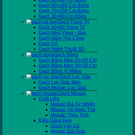
Gạch 80×160 Cm Bóng
Gạch 75×150 Cm Bóng
Gạch 30×60 Cm Bóng
Gạch Trang Trí
Gạch 30×60 Trang Trí
Gạch Nhủ Vàng – Bạc
Gạch Gốm Thủ Công
Gạch Cổ
Gạch Nghệ Thuật 3D
Gạch Bông
Gạch Bông Men 20×20 Cm
Gạch Bông Men 30×30 Cm
Gạch Bông Xi Măng
Gạch Lục Giác
Gạch Lục Giác Men
Gạch Mosaic Lục Giác
Gạch Mosaic
Chất Liệu
Mosaic Đá Tự Nhiên
Mosaic Vỏ Ngọc Trai
Mosaic Thủy Tinh
Kiểu Dáng Đẹp
Gạch Vảy Cá
Mosaic Bát Giác