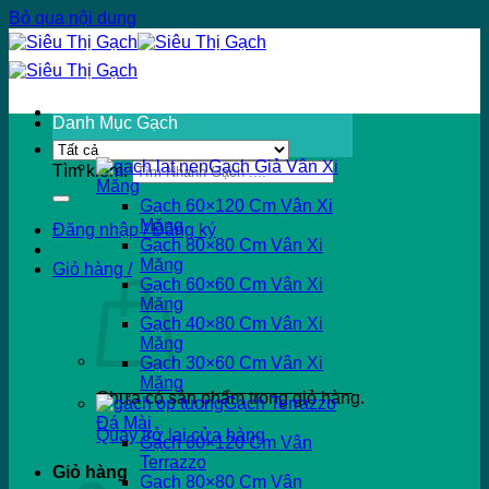
Bỏ qua nội dung
Danh Mục Gạch
Gạch Giả Vân Xi
Tìm kiếm:
Măng
Gạch 60×120 Cm Vân Xi
Măng
Đăng nhập / Đăng ký
Gạch 80×80 Cm Vân Xi
Măng
Giỏ hàng /
Gạch 60×60 Cm Vân Xi
Măng
Gạch 40×80 Cm Vân Xi
Măng
Gạch 30×60 Cm Vân Xi
Măng
Chưa có sản phẩm trong giỏ hàng.
Gạch Terrazzo
Đá Mài
Quay trở lại cửa hàng
Gạch 60×120 Cm Vân
Terrazzo
Giỏ hàng
Gạch 80×80 Cm Vân