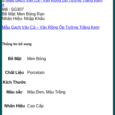
+
Mã : SG307
Bề Mặt: Men Bóng Rạn
Nhãn Hiệu: Nhập Khẩu
Mẫu Gạch Vảy Cá – Vảy Rồng Ốp Tường Trắng Kem
Thông tin bổ sung
Bề Mặt
Men Bóng
Chất Liệu
Porcelain
Kích Thước
Màu sắc
Màu Đen, Màu Trắng
Nhãn Hiệu
Cao Cấp