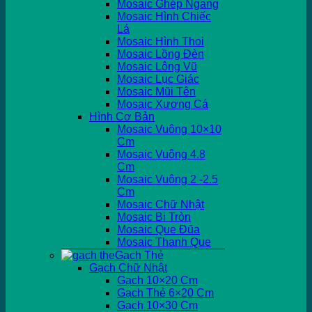
Mosaic Ghép Ngang
Mosaic Hình Chiếc
Lá
Mosaic Hình Thoi
Mosaic Lồng Đèn
Mosaic Lông Vũ
Mosaic Lục Giác
Mosaic Mũi Tên
Mosaic Xương Cá
Hình Cơ Bản
Mosaic Vuông 10×10
Cm
Mosaic Vuông 4.8
Cm
Mosaic Vuông 2 -2.5
Cm
Mosaic Chữ Nhật
Mosaic Bi Tròn
Mosaic Que Đũa
Mosaic Thanh Que
Gạch Thẻ
Gạch Chữ Nhật
Gạch 10×20 Cm
Gạch Thẻ 6×20 Cm
Gạch 10×30 Cm