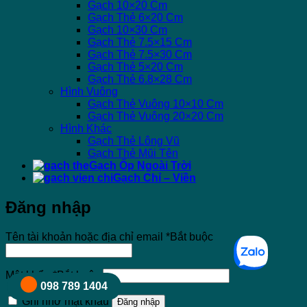
Gạch 10×20 Cm
Gạch Thẻ 6×20 Cm
Gạch 10×30 Cm
Gạch Thẻ 7.5×15 Cm
Gạch Thẻ 7.5×30 Cm
Gạch Thẻ 5×20 Cm
Gạch Thẻ 6.8×28 Cm
Hình Vuông
Gạch Thẻ Vuông 10×10 Cm
Gạch Thẻ Vuông 20×20 Cm
Hình Khác
Gạch Thẻ Lông Vũ
Gạch Thẻ Mũi Tên
Gạch Ốp Ngoài Trời
Gạch Chỉ – Viền
Đăng nhập
Tên tài khoản hoặc địa chỉ email
*
Bắt buộc
Mật khẩu
*
Bắt buộc
098 789 1404
Ghi nhớ mật khẩu
Đăng nhập