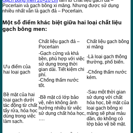
Gạch bông men 20×20 cm
làm từ chất liệu gạch đá –
Pocerlain và gạch bông xi măng. Nhưng được sử dụng
nhiều nhất vẫn là gạch đá – Pocerlain.
Một số điểm khác biệt giữa hai loại chất liệu
gạch bông men:
Chất liệu gạch đá –
Chất liệu gạch bông
Pocerlain
xi măng
-Gạch cứng và khá
-Là loại gạch thông
bền, phù hợp với việc
thường, phổ biến.
sử dụng trong thời
Ưu điểm của
gian dài. Tiết kiệm chi
hai loại gạch
-Chống thấm nước
phí.
kém.
-Chống thấm nước
tốt.
-Sau một thời gian
Bề mặt của hai
-Bề mặt có lớp bảo
sử dụng với chất
loại gạch dưới
vệ, nên không ảnh
hóa học, bề mặt của
tác động từ chất
hưởng nhiều từ việc
loại gạch bông xi
tẩy rửa, hóa học
sử dụng chất hóa học,
măng sẽ phai màu
dùng trong việc
….
dần, do không có
làm sạch.
lớp bảo vệ bề mặt.