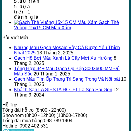
5.00
trên
5 dựa
trên
1
đánh giá
Gạch Thẻ
Vuông 15x15 CM Màu Xám
Bài Viết Mới
Những Mẫu Gạch Mosaic Vảy Cá Được Yêu Thích
Nhất 2025
13 Tháng 2, 2025
Gạch Hồ Bơi Màu Xanh Lá Cây Mới Xu Hướng
8
Tháng 2, 2025
Tổng Hợp 34+ Mẫu Gạch Ốp Bếp 300×600 MM Đủ
Màu Sắc
20 Tháng 1, 2025
Gạch Màu Tím Ốp Trang Trí Sang Trọng Và Nổi bật
10
Tháng 1, 2025
Khách Sạn LA SIESTA HOTEL La Spa Sai Gon
12
Tháng 9, 2024
Hỗ Trợ
Tổng đài hỗ trợ (8h00 - 22h00)
Showrrom (8h00 - 12h00) (13h00-17h00)
Tổng đài mua hàng:098 789 1404
Hotline :0902 402 531