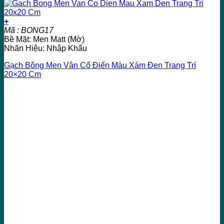
+
Mã : BONG17
Bề Mặt: Men Matt (Mờ)
Nhãn Hiệu: Nhập Khẩu
Gạch Bông Men Vân Cổ Điển Màu Xám Đen Trang Trí
20×20 Cm