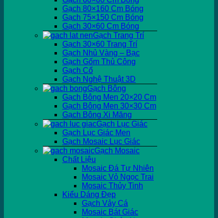
Gạch 80×160 Cm Bóng
Gạch 75×150 Cm Bóng
Gạch 30×60 Cm Bóng
Gạch Trang Trí
Gạch 30×60 Trang Trí
Gạch Nhủ Vàng – Bạc
Gạch Gốm Thủ Công
Gạch Cổ
Gạch Nghệ Thuật 3D
Gạch Bông
Gạch Bông Men 20×20 Cm
Gạch Bông Men 30×30 Cm
Gạch Bông Xi Măng
Gạch Lục Giác
Gạch Lục Giác Men
Gạch Mosaic Lục Giác
Gạch Mosaic
Chất Liệu
Mosaic Đá Tự Nhiên
Mosaic Vỏ Ngọc Trai
Mosaic Thủy Tinh
Kiểu Dáng Đẹp
Gạch Vảy Cá
Mosaic Bát Giác