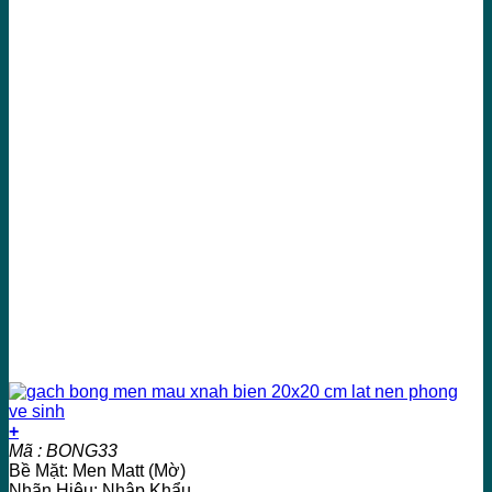
+
Mã : BONG33
Bề Mặt: Men Matt (Mờ)
Nhãn Hiệu: Nhập Khẩu