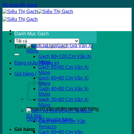
Bỏ qua nội dung
Danh Mục Gạch
Gạch Giả Vân Xi
Tìm kiếm:
Măng
Gạch 60×120 Cm Vân Xi
Măng
Đăng nhập / Đăng ký
Gạch 80×80 Cm Vân Xi
Măng
Giỏ hàng /
Gạch 60×60 Cm Vân Xi
Măng
Gạch 40×80 Cm Vân Xi
Măng
Gạch 30×60 Cm Vân Xi
Măng
Chưa có sản phẩm trong giỏ hàng.
Gạch Terrazzo
Đá Mài
Quay trở lại cửa hàng
Gạch 60×120 Cm Vân
Terrazzo
Giỏ hàng
Gạch 80×80 Cm Vân