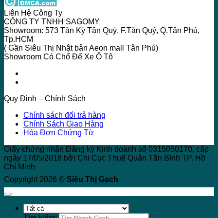
Liên Hệ Công Ty
CÔNG TY TNHH SAGOMY
Showroom: 573 Tân Kỳ Tân Quý, F.Tân Quý, Q.Tân Phú,
Tp.HCM
( Gần Siêu Thị Nhật bản Aeon mall Tân Phú)
Showroom Có Chổ Để Xe Ô Tô
Quy Định – Chính Sách
Chính sách đổi trả hàng
Chính Sách Giao Hàng
Hóa Đơn Chứng Từ
Giấy chứng nhận Đăng ký Kinh doanh số 0315050170, cấp
ngày 17/05/2018 bởi Chi Cục Thuế Quận Tân Bình TP. Hồ
Chí Minh
Copyright 2026 ©
Siêu Thị Gạch
Tìm kiếm: