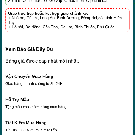
2,7,8,9, Q.Thủ đức, Q. Gò vấp, Q.hóc môn ,Q.phú nhuận
Giao trực tiếp hoặc kết hợp giao chành xe:
+ Nhà bè, Củ chi, Long An, Bình Dương, Đồng Nai,các tỉnh Miền
Tây...
+ Hà nội, Đà Nẳng, Cần Thơ, Đà Lạt, Bình Thuận, Phú Quốc...
Xem Báo Giá Đầy Đủ
Bảng giá được cập nhật mới nhấtt
Vận Chuyển Giao Hàng
Giao hàng nhanh chóng từ 8h-24H
Hỗ Trợ Mẫu
Tặng mẫu cho khách hàng mua hàng.
Tiết Kiệm Mua Hàng
Từ 10% - 30% khi mua trực tiếp