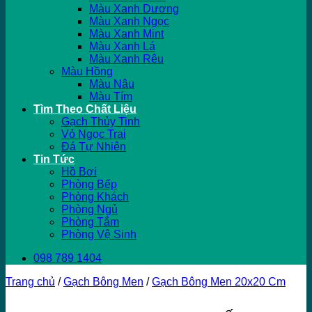
Màu Xanh Dương
Màu Xanh Ngọc
Màu Xanh Mint
Màu Xanh Lá
Màu Xanh Rêu
Màu Hồng
Màu Nâu
Màu Tím
Tìm Theo Chất Liệu
Gạch Thủy Tinh
Vỏ Ngọc Trai
Đá Tự Nhiên
Tin Tức
Hồ Bơi
Phòng Bếp
Phòng Khách
Phòng Ngủ
Phòng Tắm
Phòng Vệ Sinh
098 789 1404
Trang chủ
/
Gạch Bông Men
/
Gạch Bông Men 20x20 Cm