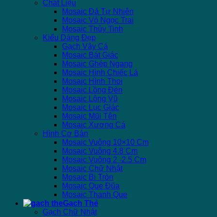
Chất Liệu
Mosaic Đá Tự Nhiên
Mosaic Vỏ Ngọc Trai
Mosaic Thủy Tinh
Kiểu Dáng Đẹp
Gạch Vảy Cá
Mosaic Bát Giác
Mosaic Ghép Ngang
Mosaic Hình Chiếc Lá
Mosaic Hình Thoi
Mosaic Lồng Đèn
Mosaic Lông Vũ
Mosaic Lục Giác
Mosaic Mũi Tên
Mosaic Xương Cá
Hình Cơ Bản
Mosaic Vuông 10×10 Cm
Mosaic Vuông 4.8 Cm
Mosaic Vuông 2 -2.5 Cm
Mosaic Chữ Nhật
Mosaic Bi Tròn
Mosaic Que Đũa
Mosaic Thanh Que
Gạch Thẻ
Gạch Chữ Nhật