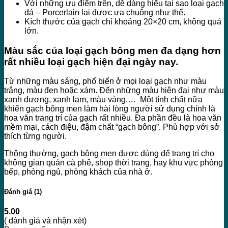
Với những ưu điểm trên, dễ dàng hiểu tại sao loại gạch
đá – Porcerlain lại được ưa chuộng như thế.
Kích thước của gạch chỉ khoảng 20×20 cm, không quá
lớn.
Màu sắc của loại gạch bông men đa dạng hơn
rất nhiều loại gạch hiện đại ngày nay.
Từ những màu sáng, phổ biến ở mọi loại gạch như màu
trắng, màu đen hoặc xám. Đến những màu hiện đại như màu
xanh dương, xanh lam, màu vàng,… Một tính chất nữa
khiến gạch bông men làm hài lòng người sử dụng chính là
hoa văn trang trí của gạch rất nhiều. Đa phần đều là hoa văn
mềm mại, cách điệu, đậm chất “gạch bông”. Phù hợp với sở
thích từng người.
Thông thường, gạch bông men được dùng để trang trí cho
không gian quán cà phê, shop thời trang, hay khu vực phòng
bếp, phòng ngủ, phòng khách của nhà ở.
Đánh giá (1)
5.00
( đánh giá và nhận xét)