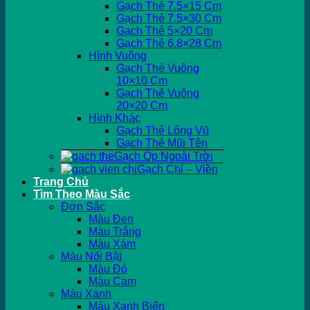
Gạch Thẻ 7.5×15 Cm
Gạch Thẻ 7.5×30 Cm
Gạch Thẻ 5×20 Cm
Gạch Thẻ 6.8×28 Cm
Hình Vuông
Gạch Thẻ Vuông
10×10 Cm
Gạch Thẻ Vuông
20×20 Cm
Hình Khác
Gạch Thẻ Lông Vũ
Gạch Thẻ Mũi Tên
Gạch Ốp Ngoài Trời
Gạch Chỉ – Viền
Trang Chủ
Tìm Theo Màu Sắc
Đơn Sắc
Màu Đen
Màu Trắng
Màu Xám
Màu Nổi Bật
Màu Đỏ
Màu Cam
Màu Xanh
Màu Xanh Biển