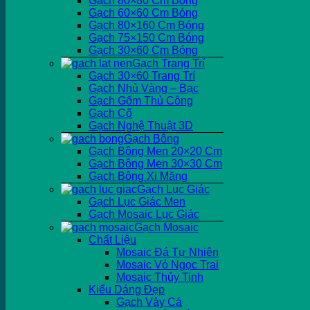
Gạch 80×80 Cm Bóng
Gạch 60×60 Cm Bóng
Gạch 80×160 Cm Bóng
Gạch 75×150 Cm Bóng
Gạch 30×60 Cm Bóng
Gạch Trang Trí
Gạch 30×60 Trang Trí
Gạch Nhủ Vàng – Bạc
Gạch Gốm Thủ Công
Gạch Cổ
Gạch Nghệ Thuật 3D
Gạch Bông
Gạch Bông Men 20×20 Cm
Gạch Bông Men 30×30 Cm
Gạch Bông Xi Măng
Gạch Lục Giác
Gạch Lục Giác Men
Gạch Mosaic Lục Giác
Gạch Mosaic
Chất Liệu
Mosaic Đá Tự Nhiên
Mosaic Vỏ Ngọc Trai
Mosaic Thủy Tinh
Kiểu Dáng Đẹp
Gạch Vảy Cá