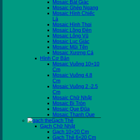
Mosaic Bát Giác
Mosaic Ghép Ngang
Mosaic Hình Chiếc
Lá
Mosaic Hình Thoi
Mosaic Lồng Đèn
Mosaic Lông Vũ
Mosaic Lục Giác
Mosaic Mũi Tên
Mosaic Xương Cá
Hình Cơ Bản
Mosaic Vuông 10×10
Cm
Mosaic Vuông 4.8
Cm
Mosaic Vuông 2 -2.5
Cm
Mosaic Chữ Nhật
Mosaic Bi Tròn
Mosaic Que Đũa
Mosaic Thanh Que
Gạch Thẻ
Gạch Chữ Nhật
Gạch 10×20 Cm
Gạch Thẻ 6×20 Cm