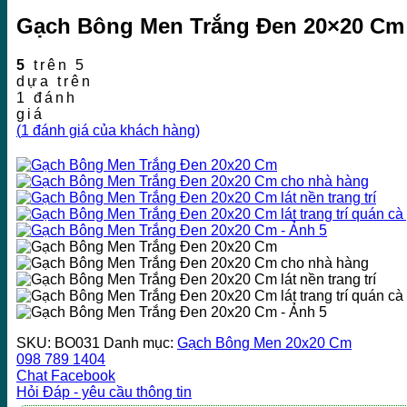
Gạch Bông Men Trắng Đen 20×20 Cm
5
trên 5
dựa trên
1
đánh
giá
(
1
đánh giá của khách hàng)
SKU:
BO031
Danh mục:
Gạch Bông Men 20x20 Cm
098 789 1404
Chat Facebook
Hỏi Đáp - yêu cầu thông tin