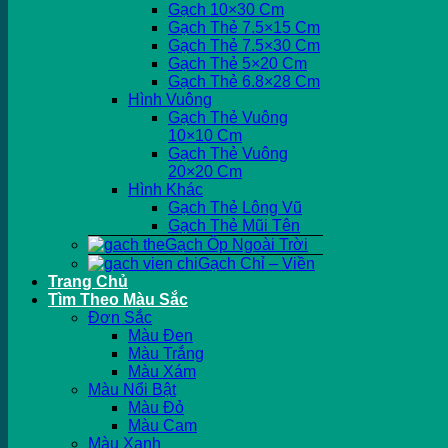
Gạch 10×30 Cm
Gạch Thẻ 7.5×15 Cm
Gạch Thẻ 7.5×30 Cm
Gạch Thẻ 5×20 Cm
Gạch Thẻ 6.8×28 Cm
Hình Vuông
Gạch Thẻ Vuông
10×10 Cm
Gạch Thẻ Vuông
20×20 Cm
Hình Khác
Gạch Thẻ Lông Vũ
Gạch Thẻ Mũi Tên
Gạch Ốp Ngoài Trời
Gạch Chỉ – Viền
Trang Chủ
Tìm Theo Màu Sắc
Đơn Sắc
Màu Đen
Màu Trắng
Màu Xám
Màu Nổi Bật
Màu Đỏ
Màu Cam
Màu Xanh