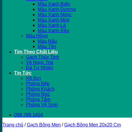
Màu Xanh Biển
Màu Xanh Dương
Màu Xanh Ngọc
Màu Xanh Mint
Màu Xanh Lá
Màu Xanh Rêu
Màu Hồng
Màu Nâu
Màu Tím
Tìm Theo Chất Liệu
Gạch Thủy Tinh
Vỏ Ngọc Trai
Đá Tự Nhiên
Tin Tức
Hồ Bơi
Phòng Bếp
Phòng Khách
Phòng Ngủ
Phòng Tắm
Phòng Vệ Sinh
098 789 1404
Trang chủ
/
Gạch Bông Men
/
Gạch Bông Men 20x20 Cm