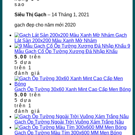
sao
Siêu Thị Gạch
–
14 Tháng 1, 2021
gạch đẹp cho năm mới 2020
Gạch
Lát Sàn 200x200 Màu Xanh Mờ Nhám
9
Mẫu Gạch Cổ Ốp Tường Xương Đá Nhập Khẩu
5.00
trên
5 dựa
trên
1
đánh giá
Gạch Ốp Tường 30x60 Xanh Mint Cao Cấp Men Bóng
5.00
trên
5 dựa
trên
1
đánh giá
Gạch Ốp Tường Ngoài Trời Vuông Xám Trắng Nâu
Gạch Ốp Tường Màu Tím 300x600 MM Men Bóng