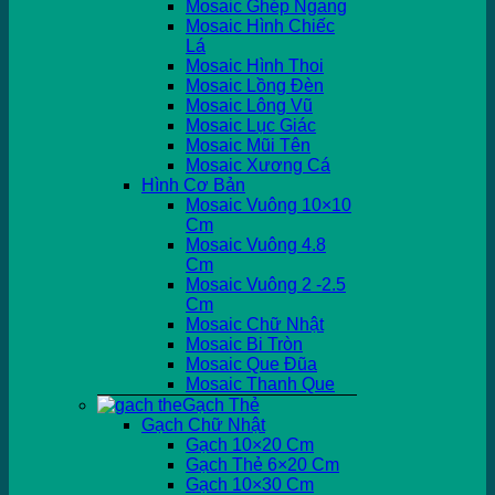
Mosaic Ghép Ngang
Mosaic Hình Chiếc
Lá
Mosaic Hình Thoi
Mosaic Lồng Đèn
Mosaic Lông Vũ
Mosaic Lục Giác
Mosaic Mũi Tên
Mosaic Xương Cá
Hình Cơ Bản
Mosaic Vuông 10×10
Cm
Mosaic Vuông 4.8
Cm
Mosaic Vuông 2 -2.5
Cm
Mosaic Chữ Nhật
Mosaic Bi Tròn
Mosaic Que Đũa
Mosaic Thanh Que
Gạch Thẻ
Gạch Chữ Nhật
Gạch 10×20 Cm
Gạch Thẻ 6×20 Cm
Gạch 10×30 Cm