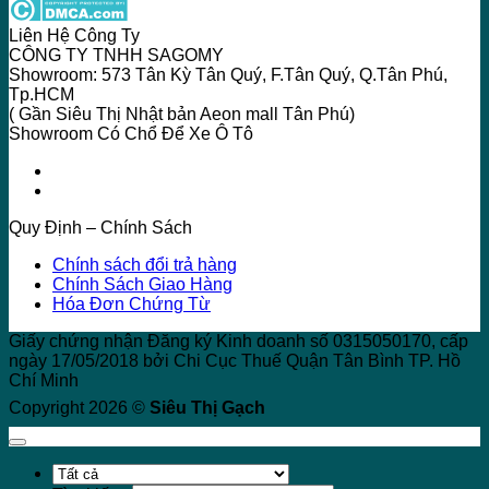
Liên Hệ Công Ty
CÔNG TY TNHH SAGOMY
Showroom: 573 Tân Kỳ Tân Quý, F.Tân Quý, Q.Tân Phú,
Tp.HCM
( Gần Siêu Thị Nhật bản Aeon mall Tân Phú)
Showroom Có Chổ Để Xe Ô Tô
Quy Định – Chính Sách
Chính sách đổi trả hàng
Chính Sách Giao Hàng
Hóa Đơn Chứng Từ
Giấy chứng nhận Đăng ký Kinh doanh số 0315050170, cấp
ngày 17/05/2018 bởi Chi Cục Thuế Quận Tân Bình TP. Hồ
Chí Minh
Copyright 2026 ©
Siêu Thị Gạch