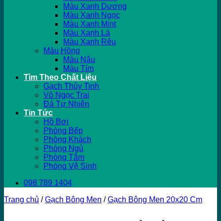
Màu Xanh Dương
Màu Xanh Ngọc
Màu Xanh Mint
Màu Xanh Lá
Màu Xanh Rêu
Màu Hồng
Màu Nâu
Màu Tím
Tìm Theo Chất Liệu
Gạch Thủy Tinh
Vỏ Ngọc Trai
Đá Tự Nhiên
Tin Tức
Hồ Bơi
Phòng Bếp
Phòng Khách
Phòng Ngủ
Phòng Tắm
Phòng Vệ Sinh
098 789 1404
Trang chủ
/
Gạch Bông Men
/
Gạch Bông Men 20x20 Cm