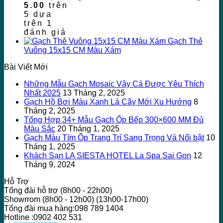
5.00
trên
5 dựa
trên
1
đánh giá
Gạch Thẻ
Vuông 15x15 CM Màu Xám
Bài Viết Mới
Những Mẫu Gạch Mosaic Vảy Cá Được Yêu Thích
Nhất 2025
13 Tháng 2, 2025
Gạch Hồ Bơi Màu Xanh Lá Cây Mới Xu Hướng
8
Tháng 2, 2025
Tổng Hợp 34+ Mẫu Gạch Ốp Bếp 300×600 MM Đủ
Màu Sắc
20 Tháng 1, 2025
Gạch Màu Tím Ốp Trang Trí Sang Trọng Và Nổi bật
10
Tháng 1, 2025
Khách Sạn LA SIESTA HOTEL La Spa Sai Gon
12
Tháng 9, 2024
Hỗ Trợ
Tổng đài hỗ trợ (8h00 - 22h00)
Showrrom (8h00 - 12h00) (13h00-17h00)
Tổng đài mua hàng:098 789 1404
Hotline :0902 402 531