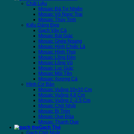
Chất Liệu
Mosaic Đá Tự Nhiên
Mosaic Vỏ Ngọc Trai
Mosaic Thủy Tinh
Kiểu Dáng Đẹp
Gạch Vảy Cá
Mosaic Bát Giác
Mosaic Ghép Ngang
Mosaic Hình Chiếc Lá
Mosaic Hình Thoi
Mosaic Lồng Đèn
Mosaic Lông Vũ
Mosaic Lục Giác
Mosaic Mũi Tên
Mosaic Xương Cá
Hình Cơ Bản
Mosaic Vuông 10×10 Cm
Mosaic Vuông 4.8 Cm
Mosaic Vuông 2 -2.5 Cm
Mosaic Chữ Nhật
Mosaic Bi Tròn
Mosaic Que Đũa
Mosaic Thanh Que
Gạch Thẻ
Gạch Chữ Nhật