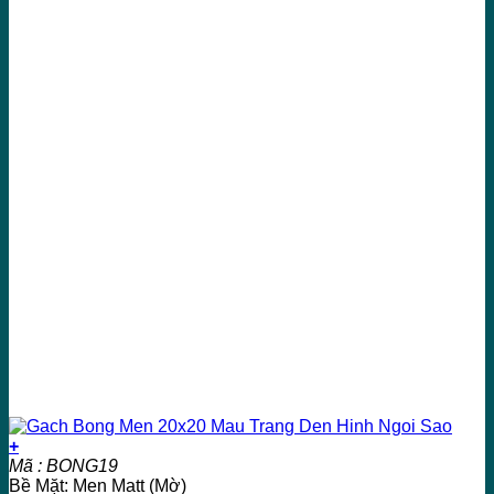
+
Mã : BONG19
Bề Mặt: Men Matt (Mờ)