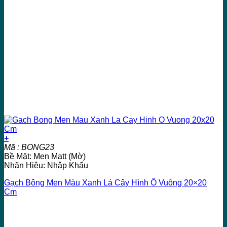
+
Mã : BONG23
Bề Mặt: Men Matt (Mờ)
Nhãn Hiệu: Nhập Khẩu
Gạch Bông Men Màu Xanh Lá Cây Hình Ô Vuông 20×20
Cm