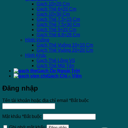
Gạch 10×20 Cm
Gạch Thẻ 6×20 Cm
Gạch 10×30 Cm
Gạch Thẻ 7.5×15 Cm
Gạch Thẻ 7.5×30 Cm
Gạch Thẻ 5×20 Cm
Gạch Thẻ 6.8×28 Cm
Hình Vuông
Gạch Thẻ Vuông 10×10 Cm
Gạch Thẻ Vuông 20×20 Cm
Hình Khác
Gạch Thẻ Lông Vũ
Gạch Thẻ Mũi Tên
Gạch Ốp Ngoài Trời
Gạch Chỉ – Viền
Đăng nhập
Tên tài khoản hoặc địa chỉ email
*
Bắt buộc
Mật khẩu
*
Bắt buộc
Ghi nhớ mật khẩu
Đăng nhập