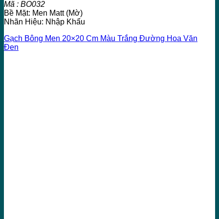
Mã : BO032
Bề Mặt: Men Matt (Mờ)
Nhãn Hiệu: Nhập Khẩu
Gạch Bông Men 20×20 Cm Màu Trắng Đường Hoa Văn
Đen