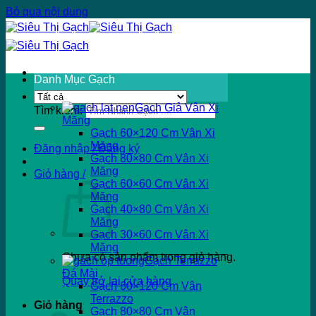
Bỏ qua nội dung
Danh Mục Gạch
Gạch Giả Vân Xi
Tìm kiếm:
Măng
Gạch 60×120 Cm Vân Xi
Măng
Đăng nhập / Đăng ký
Gạch 80×80 Cm Vân Xi
Măng
Giỏ hàng /
Gạch 60×60 Cm Vân Xi
Măng
Gạch 40×80 Cm Vân Xi
Măng
Gạch 30×60 Cm Vân Xi
Măng
Chưa có sản phẩm trong giỏ hàng.
Gạch Terrazzo
Đá Mài
Quay trở lại cửa hàng
Gạch 60×120 Cm Vân
Terrazzo
Giỏ hàng
Gạch 80×80 Cm Vân