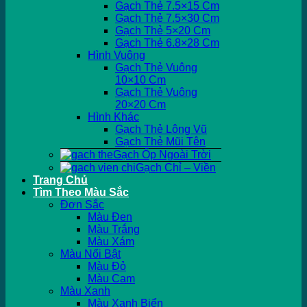
Gạch Thẻ 7.5×15 Cm
Gạch Thẻ 7.5×30 Cm
Gạch Thẻ 5×20 Cm
Gạch Thẻ 6.8×28 Cm
Hình Vuông
Gạch Thẻ Vuông
10×10 Cm
Gạch Thẻ Vuông
20×20 Cm
Hình Khác
Gạch Thẻ Lông Vũ
Gạch Thẻ Mũi Tên
Gạch Ốp Ngoài Trời
Gạch Chỉ – Viền
Trang Chủ
Tìm Theo Màu Sắc
Đơn Sắc
Màu Đen
Màu Trắng
Màu Xám
Màu Nổi Bật
Màu Đỏ
Màu Cam
Màu Xanh
Màu Xanh Biển