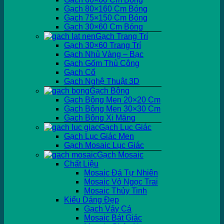
Gạch 80×160 Cm Bóng
Gạch 75×150 Cm Bóng
Gạch 30×60 Cm Bóng
Gạch Trang Trí
Gạch 30×60 Trang Trí
Gạch Nhủ Vàng – Bạc
Gạch Gốm Thủ Công
Gạch Cổ
Gạch Nghệ Thuật 3D
Gạch Bông
Gạch Bông Men 20×20 Cm
Gạch Bông Men 30×30 Cm
Gạch Bông Xi Măng
Gạch Lục Giác
Gạch Lục Giác Men
Gạch Mosaic Lục Giác
Gạch Mosaic
Chất Liệu
Mosaic Đá Tự Nhiên
Mosaic Vỏ Ngọc Trai
Mosaic Thủy Tinh
Kiểu Dáng Đẹp
Gạch Vảy Cá
Mosaic Bát Giác