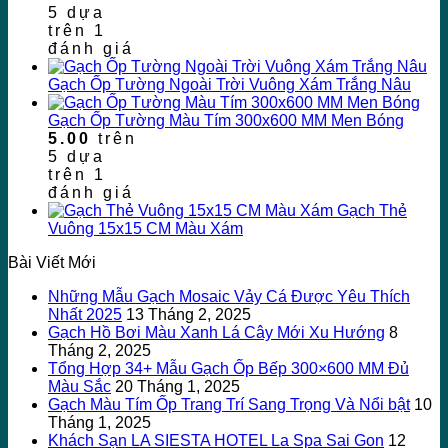
5 dựa
trên
1
đánh giá
Gạch Ốp Tường Ngoài Trời Vuông Xám Trắng Nâu
Gạch Ốp Tường Màu Tím 300x600 MM Men Bóng
5.00
trên
5 dựa
trên
1
đánh giá
Gạch Thẻ
Vuông 15x15 CM Màu Xám
Bài Viết Mới
Những Mẫu Gạch Mosaic Vảy Cá Được Yêu Thích
Nhất 2025
13 Tháng 2, 2025
Gạch Hồ Bơi Màu Xanh Lá Cây Mới Xu Hướng
8
Tháng 2, 2025
Tổng Hợp 34+ Mẫu Gạch Ốp Bếp 300×600 MM Đủ
Màu Sắc
20 Tháng 1, 2025
Gạch Màu Tím Ốp Trang Trí Sang Trọng Và Nổi bật
10
Tháng 1, 2025
Khách Sạn LA SIESTA HOTEL La Spa Sai Gon
12