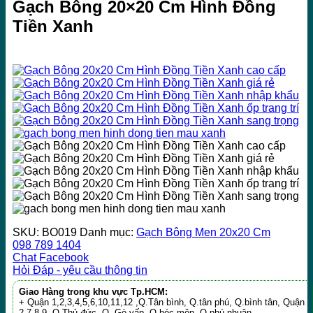
Gạch Bông 20×20 Cm Hình Đồng
Tiền Xanh
SKU:
BO019
Danh mục:
Gạch Bông Men 20x20 Cm
098 789 1404
Chat Facebook
Hỏi Đáp - yêu cầu thông tin
Giao Hàng trong khu vực Tp.HCM:
+ Quận 1,2,3,4,5,6,10,11,12 ,Q.Tân bình, Q.tân phú, Q.bình tân, Quận
2,7,8,9, Q.Thủ đức, Q. Gò vấp, Q.hóc môn ,Q.phú nhuận