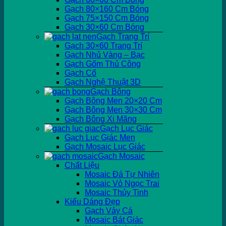
Gạch 80×160 Cm Bóng
Gạch 75×150 Cm Bóng
Gạch 30×60 Cm Bóng
Gạch Trang Trí
Gạch 30×60 Trang Trí
Gạch Nhủ Vàng – Bạc
Gạch Gốm Thủ Công
Gạch Cổ
Gạch Nghệ Thuật 3D
Gạch Bông
Gạch Bông Men 20×20 Cm
Gạch Bông Men 30×30 Cm
Gạch Bông Xi Măng
Gạch Lục Giác
Gạch Lục Giác Men
Gạch Mosaic Lục Giác
Gạch Mosaic
Chất Liệu
Mosaic Đá Tự Nhiên
Mosaic Vỏ Ngọc Trai
Mosaic Thủy Tinh
Kiểu Dáng Đẹp
Gạch Vảy Cá
Mosaic Bát Giác