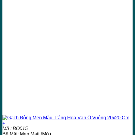
+
Mã : BO015
Bề Mặt: Men Matt (Mờ)