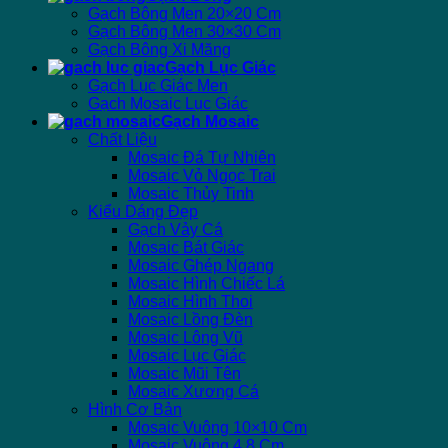
Gạch Bông Men 20×20 Cm
Gạch Bông Men 30×30 Cm
Gạch Bông Xi Măng
Gạch Lục Giác
Gạch Lục Giác Men
Gạch Mosaic Lục Giác
Gạch Mosaic
Chất Liệu
Mosaic Đá Tự Nhiên
Mosaic Vỏ Ngọc Trai
Mosaic Thủy Tinh
Kiểu Dáng Đẹp
Gạch Vảy Cá
Mosaic Bát Giác
Mosaic Ghép Ngang
Mosaic Hình Chiếc Lá
Mosaic Hình Thoi
Mosaic Lồng Đèn
Mosaic Lông Vũ
Mosaic Lục Giác
Mosaic Mũi Tên
Mosaic Xương Cá
Hình Cơ Bản
Mosaic Vuông 10×10 Cm
Mosaic Vuông 4.8 Cm