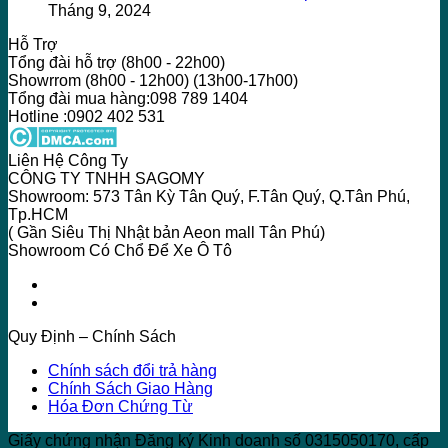
Tháng 9, 2024
Hỗ Trợ
Tổng đài hỗ trợ (8h00 - 22h00)
Showrrom (8h00 - 12h00) (13h00-17h00)
Tổng đài mua hàng:098 789 1404
Hotline :0902 402 531
Liên Hệ Công Ty
CÔNG TY TNHH SAGOMY
Showroom: 573 Tân Kỳ Tân Quý, F.Tân Quý, Q.Tân Phú,
Tp.HCM
( Gần Siêu Thị Nhật bản Aeon mall Tân Phú)
Showroom Có Chổ Để Xe Ô Tô
Quy Định – Chính Sách
Chính sách đổi trả hàng
Chính Sách Giao Hàng
Hóa Đơn Chứng Từ
Giấy chứng nhận Đăng ký Kinh doanh số 0315050170, cấp