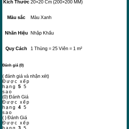
Kích Thước
20×20 Cm (200×200 MM)
Màu sắc
Màu Xanh
Nhãn Hiệu
Nhập Khẩu
Quy Cách
1 Thùng = 25 Viên = 1 m²
Đánh giá (0)
( đánh giá và nhận xét)
Được xếp
hạng
5
5
sao
(0) Đánh Giá
Được xếp
hạng
4
5
sao
( ) Đánh Giá
Được xếp
hạng
3
5