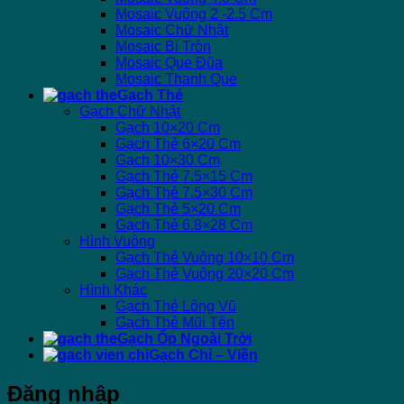
Mosaic Vuông 2 -2.5 Cm
Mosaic Chữ Nhật
Mosaic Bi Tròn
Mosaic Que Đũa
Mosaic Thanh Que
Gạch Thẻ
Gạch Chữ Nhật
Gạch 10×20 Cm
Gạch Thẻ 6×20 Cm
Gạch 10×30 Cm
Gạch Thẻ 7.5×15 Cm
Gạch Thẻ 7.5×30 Cm
Gạch Thẻ 5×20 Cm
Gạch Thẻ 6.8×28 Cm
Hình Vuông
Gạch Thẻ Vuông 10×10 Cm
Gạch Thẻ Vuông 20×20 Cm
Hình Khác
Gạch Thẻ Lông Vũ
Gạch Thẻ Mũi Tên
Gạch Ốp Ngoài Trời
Gạch Chỉ – Viền
Đăng nhập