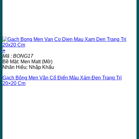
+
Mã : BONG17
Bề Mặt: Men Matt (Mờ)
Nhãn Hiệu: Nhập Khẩu
Gạch Bông Men Vân Cổ Điển Màu Xám Đen Trang Trí
20×20 Cm