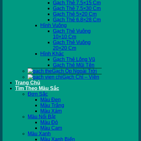
Gạch Thẻ 7.5×15 Cm
Gạch Thẻ 7.5×30 Cm
Gạch Thẻ 5×20 Cm
Gạch Thẻ 6.8×28 Cm
Hình Vuông
Gạch Thẻ Vuông
10×10 Cm
Gạch Thẻ Vuông
20×20 Cm
Hình Khác
Gạch Thẻ Lông Vũ
Gạch Thẻ Mũi Tên
Gạch Ốp Ngoài Trời
Gạch Chỉ – Viền
Trang Chủ
Tìm Theo Màu Sắc
Đơn Sắc
Màu Đen
Màu Trắng
Màu Xám
Màu Nổi Bật
Màu Đỏ
Màu Cam
Màu Xanh
Màu Xanh Biển