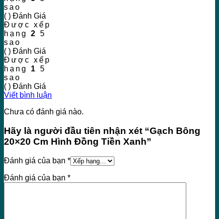
sao
( ) Đánh Giá
Được xếp
hạng
2
5
sao
( ) Đánh Giá
Được xếp
hạng
1
5
sao
( ) Đánh Giá
Viết bình luận
Chưa có đánh giá nào.
Hãy là người đầu tiên nhận xét “Gạch Bông
20×20 Cm Hình Đồng Tiền Xanh”
Đánh giá của bạn
*
Đánh giá của bạn
*