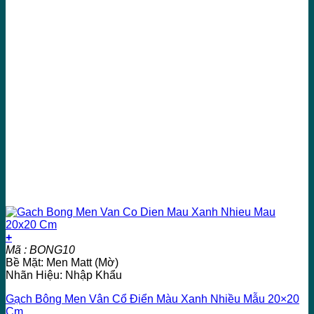
+
Mã : BONG10
Bề Mặt: Men Matt (Mờ)
Nhãn Hiệu: Nhập Khẩu
Gạch Bông Men Vân Cổ Điển Màu Xanh Nhiều Mẫu 20×20
Cm