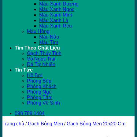
Màu Xanh Dương
Màu Xanh Ngọc
Màu Xanh Mint
Màu Xanh Lá
Màu Xanh Rêu
Màu Hồng
Màu Nâu
Màu Tím
Tìm Theo Chất Liệu
Gạch Thủy Tinh
Vỏ Ngọc Trai
Đá Tự Nhiên
Tin Tức
Hồ Bơi
Phòng Bếp
Phòng Khách
Phòng Ngủ
Phòng Tắm
Phòng Vệ Sinh
098 789 1404
Trang chủ
/
Gạch Bông Men
/
Gạch Bông Men 20x20 Cm