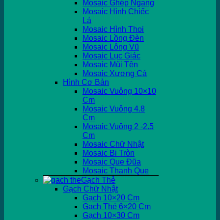
Mosaic Ghép Ngang
Mosaic Hình Chiếc
Lá
Mosaic Hình Thoi
Mosaic Lồng Đèn
Mosaic Lông Vũ
Mosaic Lục Giác
Mosaic Mũi Tên
Mosaic Xương Cá
Hình Cơ Bản
Mosaic Vuông 10×10
Cm
Mosaic Vuông 4.8
Cm
Mosaic Vuông 2 -2.5
Cm
Mosaic Chữ Nhật
Mosaic Bi Tròn
Mosaic Que Đũa
Mosaic Thanh Que
Gạch Thẻ
Gạch Chữ Nhật
Gạch 10×20 Cm
Gạch Thẻ 6×20 Cm
Gạch 10×30 Cm