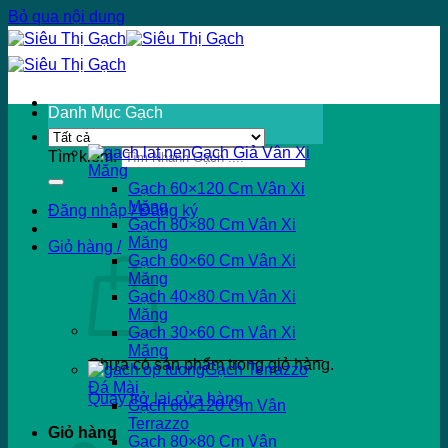
Bỏ qua nội dung
Danh Mục Gạch
Gạch Giả Vân Xi
Tìm kiếm:
Măng
Gạch 60×120 Cm Vân Xi
Măng
Đăng nhập / Đăng ký
Gạch 80×80 Cm Vân Xi
Măng
Giỏ hàng /
Gạch 60×60 Cm Vân Xi
Măng
Gạch 40×80 Cm Vân Xi
Măng
Gạch 30×60 Cm Vân Xi
Măng
Chưa có sản phẩm trong giỏ hàng.
Gạch Terrazzo
Đá Mài
Quay trở lại cửa hàng
Gạch 60×120 Cm Vân
Terrazzo
Giỏ hàng
Gạch 80×80 Cm Vân