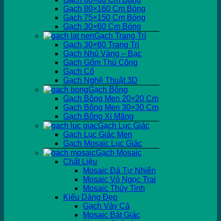
Gạch 80×160 Cm Bóng
Gạch 75×150 Cm Bóng
Gạch 30×60 Cm Bóng
Gạch Trang Trí
Gạch 30×60 Trang Trí
Gạch Nhủ Vàng – Bạc
Gạch Gốm Thủ Công
Gạch Cổ
Gạch Nghệ Thuật 3D
Gạch Bông
Gạch Bông Men 20×20 Cm
Gạch Bông Men 30×30 Cm
Gạch Bông Xi Măng
Gạch Lục Giác
Gạch Lục Giác Men
Gạch Mosaic Lục Giác
Gạch Mosaic
Chất Liệu
Mosaic Đá Tự Nhiên
Mosaic Vỏ Ngọc Trai
Mosaic Thủy Tinh
Kiểu Dáng Đẹp
Gạch Vảy Cá
Mosaic Bát Giác