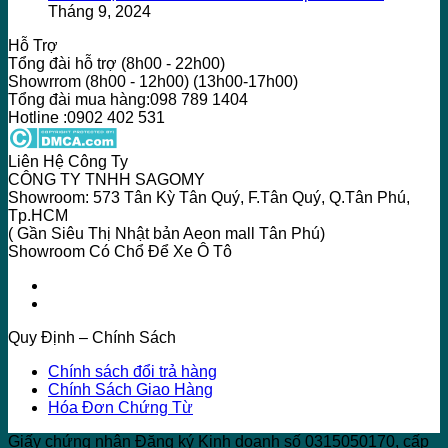
Tháng 9, 2024
Hỗ Trợ
Tổng đài hỗ trợ (8h00 - 22h00)
Showrrom (8h00 - 12h00) (13h00-17h00)
Tổng đài mua hàng:098 789 1404
Hotline :0902 402 531
Liên Hệ Công Ty
CÔNG TY TNHH SAGOMY
Showroom: 573 Tân Kỳ Tân Quý, F.Tân Quý, Q.Tân Phú,
Tp.HCM
( Gần Siêu Thị Nhật bản Aeon mall Tân Phú)
Showroom Có Chổ Để Xe Ô Tô
Quy Định – Chính Sách
Chính sách đổi trả hàng
Chính Sách Giao Hàng
Hóa Đơn Chứng Từ
Giấy chứng nhận Đăng ký Kinh doanh số 0315050170, cấp