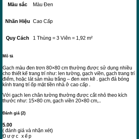
Màu sắc
Màu Đen
Nhãn Hiệu
Cao Cấp
Quy Cách
1 Thùng = 3 Viên = 1,92 m²
Mô tả
Gạch màu đen trơn 80×80 cm thường được sử dụng nhiều
cho thiết kế trang trí như: len tường, gạch viền, gạch trang trí
điểm, hoặc lát sàn màu trắng – đen xen kẽ . gạch đá bóng
kính trang trí ốp mặt tiền nhà ở cao cấp .
Với gạch len chân tường thường được cắt nhỏ theo kích
thước như: 15×80 cm, gạch viền 20×80 cm,..
Đánh giá (2)
5.00
( đánh giá và nhận xét)
Được xếp