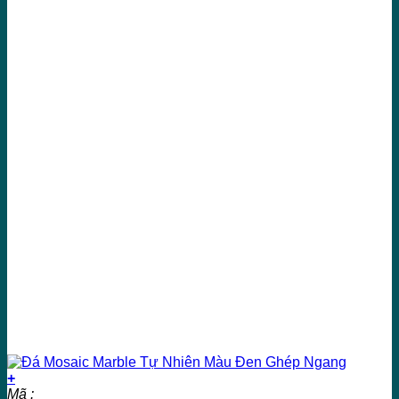
+
Mã :