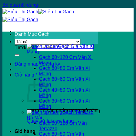
Bỏ qua nội dung
Danh Mục Gạch
Gạch Giả Vân Xi
Tìm kiếm:
Măng
Gạch 60×120 Cm Vân Xi
Măng
Đăng nhập / Đăng ký
Gạch 80×80 Cm Vân Xi
Măng
Giỏ hàng /
Gạch 60×60 Cm Vân Xi
Măng
Gạch 40×80 Cm Vân Xi
Măng
Gạch 30×60 Cm Vân Xi
Măng
Chưa có sản phẩm trong giỏ hàng.
Gạch Terrazzo
Đá Mài
Quay trở lại cửa hàng
Gạch 60×120 Cm Vân
Terrazzo
Giỏ hàng
Gạch 80×80 Cm Vân