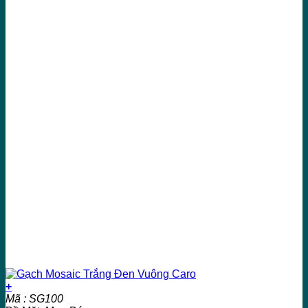
+
Mã : SG100