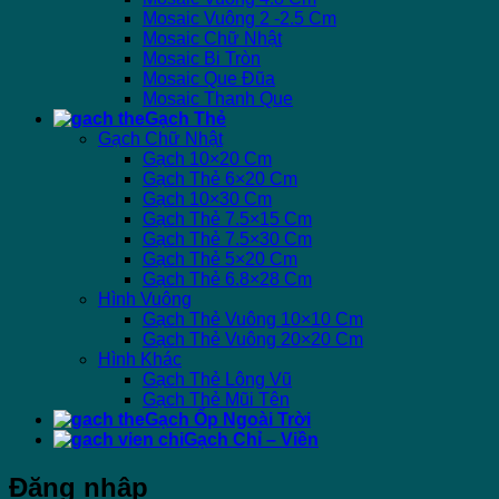
Mosaic Vuông 2 -2.5 Cm
Mosaic Chữ Nhật
Mosaic Bi Tròn
Mosaic Que Đũa
Mosaic Thanh Que
Gạch Thẻ
Gạch Chữ Nhật
Gạch 10×20 Cm
Gạch Thẻ 6×20 Cm
Gạch 10×30 Cm
Gạch Thẻ 7.5×15 Cm
Gạch Thẻ 7.5×30 Cm
Gạch Thẻ 5×20 Cm
Gạch Thẻ 6.8×28 Cm
Hình Vuông
Gạch Thẻ Vuông 10×10 Cm
Gạch Thẻ Vuông 20×20 Cm
Hình Khác
Gạch Thẻ Lông Vũ
Gạch Thẻ Mũi Tên
Gạch Ốp Ngoài Trời
Gạch Chỉ – Viền
Đăng nhập