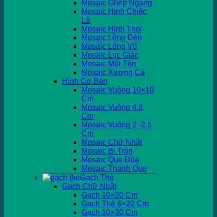
Mosaic Ghép Ngang
Mosaic Hình Chiếc
Lá
Mosaic Hình Thoi
Mosaic Lồng Đèn
Mosaic Lông Vũ
Mosaic Lục Giác
Mosaic Mũi Tên
Mosaic Xương Cá
Hình Cơ Bản
Mosaic Vuông 10×10
Cm
Mosaic Vuông 4.8
Cm
Mosaic Vuông 2 -2.5
Cm
Mosaic Chữ Nhật
Mosaic Bi Tròn
Mosaic Que Đũa
Mosaic Thanh Que
Gạch Thẻ
Gạch Chữ Nhật
Gạch 10×20 Cm
Gạch Thẻ 6×20 Cm
Gạch 10×30 Cm