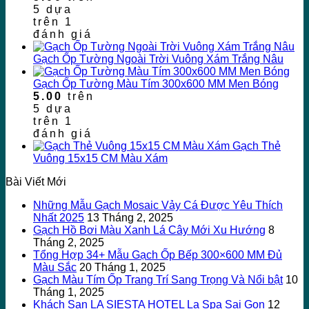
5 dựa
trên
1
đánh giá
Gạch Ốp Tường Ngoài Trời Vuông Xám Trắng Nâu
Gạch Ốp Tường Màu Tím 300x600 MM Men Bóng
5.00
trên
5 dựa
trên
1
đánh giá
Gạch Thẻ
Vuông 15x15 CM Màu Xám
Bài Viết Mới
Những Mẫu Gạch Mosaic Vảy Cá Được Yêu Thích
Nhất 2025
13 Tháng 2, 2025
Gạch Hồ Bơi Màu Xanh Lá Cây Mới Xu Hướng
8
Tháng 2, 2025
Tổng Hợp 34+ Mẫu Gạch Ốp Bếp 300×600 MM Đủ
Màu Sắc
20 Tháng 1, 2025
Gạch Màu Tím Ốp Trang Trí Sang Trọng Và Nổi bật
10
Tháng 1, 2025
Khách Sạn LA SIESTA HOTEL La Spa Sai Gon
12