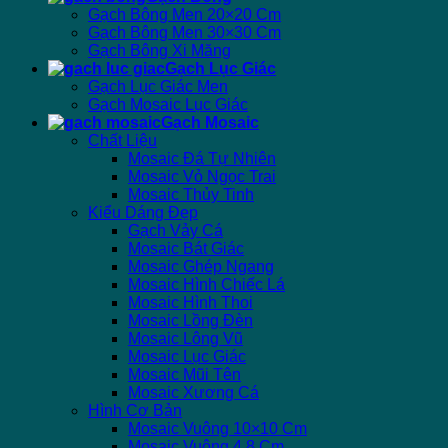
Gạch Bông Men 20×20 Cm
Gạch Bông Men 30×30 Cm
Gạch Bông Xi Măng
Gạch Lục Giác
Gạch Lục Giác Men
Gạch Mosaic Lục Giác
Gạch Mosaic
Chất Liệu
Mosaic Đá Tự Nhiên
Mosaic Vỏ Ngọc Trai
Mosaic Thủy Tinh
Kiểu Dáng Đẹp
Gạch Vảy Cá
Mosaic Bát Giác
Mosaic Ghép Ngang
Mosaic Hình Chiếc Lá
Mosaic Hình Thoi
Mosaic Lồng Đèn
Mosaic Lông Vũ
Mosaic Lục Giác
Mosaic Mũi Tên
Mosaic Xương Cá
Hình Cơ Bản
Mosaic Vuông 10×10 Cm
Mosaic Vuông 4.8 Cm