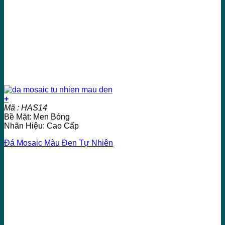
+
Mã : HAS14
Bề Mặt: Men Bóng
Nhãn Hiệu: Cao Cấp
Đá Mosaic Màu Đen Tự Nhiên