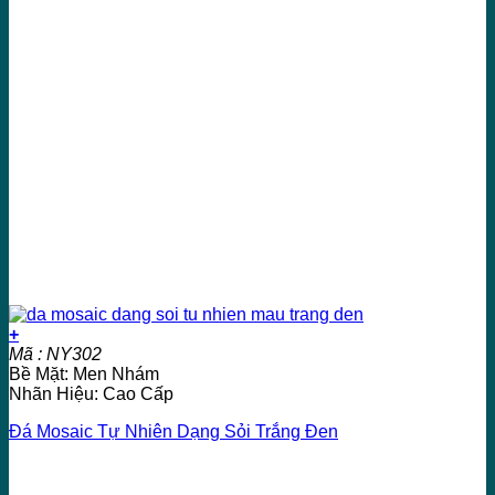
+
Mã : NY302
Bề Mặt: Men Nhám
Nhãn Hiệu: Cao Cấp
Đá Mosaic Tự Nhiên Dạng Sỏi Trắng Đen