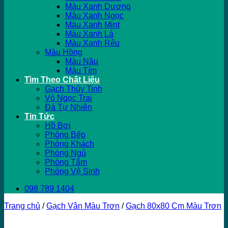
Màu Xanh Dương
Màu Xanh Ngọc
Màu Xanh Mint
Màu Xanh Lá
Màu Xanh Rêu
Màu Hồng
Màu Nâu
Màu Tím
Tìm Theo Chất Liệu
Gạch Thủy Tinh
Vỏ Ngọc Trai
Đá Tự Nhiên
Tin Tức
Hồ Bơi
Phòng Bếp
Phòng Khách
Phòng Ngủ
Phòng Tắm
Phòng Vệ Sinh
098 789 1404
Trang chủ
/
Gạch Vân Màu Trơn
/
Gạch 80x80 Cm Màu Trơn