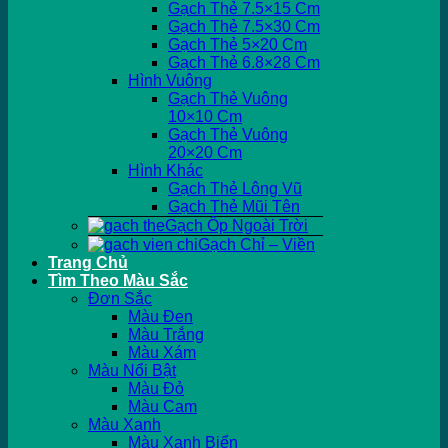
Gạch Thẻ 7.5×15 Cm
Gạch Thẻ 7.5×30 Cm
Gạch Thẻ 5×20 Cm
Gạch Thẻ 6.8×28 Cm
Hình Vuông
Gạch Thẻ Vuông
10×10 Cm
Gạch Thẻ Vuông
20×20 Cm
Hình Khác
Gạch Thẻ Lông Vũ
Gạch Thẻ Mũi Tên
Gạch Ốp Ngoài Trời
Gạch Chỉ – Viền
Trang Chủ
Tìm Theo Màu Sắc
Đơn Sắc
Màu Đen
Màu Trắng
Màu Xám
Màu Nổi Bật
Màu Đỏ
Màu Cam
Màu Xanh
Màu Xanh Biển