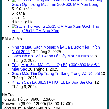
Gạch Ốp Tường Màu Tím 300x600 MM Men Bóng
5.00
trên
5 dựa
trên
1
đánh giá
Gạch Thẻ
Vuông 15x15 CM Màu Xám
Bài Viết Mới
Những Mẫu Gạch Mosaic Vảy Cá Được Yêu Thích
Nhất 2025
13 Tháng 2, 2025
Gạch Hồ Bơi Màu Xanh Lá Cây Mới Xu Hướng
8
Tháng 2, 2025
Tổng Hợp 34+ Mẫu Gạch Ốp Bếp 300×600 MM Đủ
Màu Sắc
20 Tháng 1, 2025
Gạch Màu Tím Ốp Trang Trí Sang Trọng Và Nổi bật
10
Tháng 1, 2025
Khách Sạn LA SIESTA HOTEL La Spa Sai Gon
12
Tháng 9, 2024
Hỗ Trợ
Tổng đài hỗ trợ (8h00 - 22h00)
Showrrom (8h00 - 12h00) (13h00-17h00)
Tổng đài mua hàng:098 789 1404