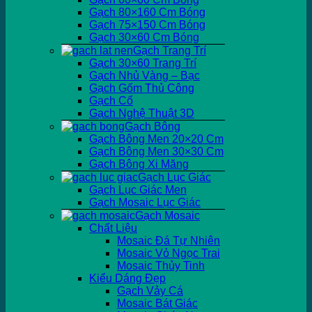
Gạch 80×160 Cm Bóng
Gạch 75×150 Cm Bóng
Gạch 30×60 Cm Bóng
Gạch Trang Trí
Gạch 30×60 Trang Trí
Gạch Nhủ Vàng – Bạc
Gạch Gốm Thủ Công
Gạch Cổ
Gạch Nghệ Thuật 3D
Gạch Bông
Gạch Bông Men 20×20 Cm
Gạch Bông Men 30×30 Cm
Gạch Bông Xi Măng
Gạch Lục Giác
Gạch Lục Giác Men
Gạch Mosaic Lục Giác
Gạch Mosaic
Chất Liệu
Mosaic Đá Tự Nhiên
Mosaic Vỏ Ngọc Trai
Mosaic Thủy Tinh
Kiểu Dáng Đẹp
Gạch Vảy Cá
Mosaic Bát Giác