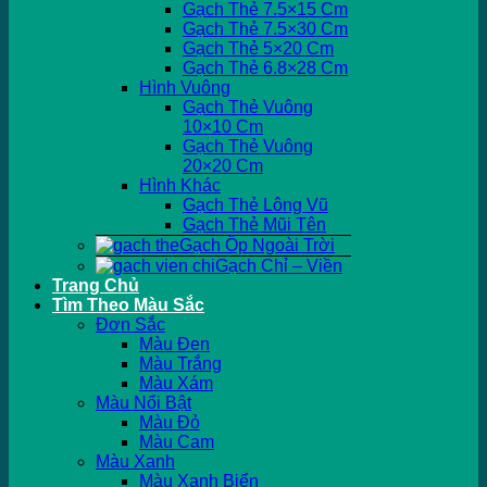
Gạch Thẻ 7.5×15 Cm
Gạch Thẻ 7.5×30 Cm
Gạch Thẻ 5×20 Cm
Gạch Thẻ 6.8×28 Cm
Hình Vuông
Gạch Thẻ Vuông
10×10 Cm
Gạch Thẻ Vuông
20×20 Cm
Hình Khác
Gạch Thẻ Lông Vũ
Gạch Thẻ Mũi Tên
Gạch Ốp Ngoài Trời
Gạch Chỉ – Viền
Trang Chủ
Tìm Theo Màu Sắc
Đơn Sắc
Màu Đen
Màu Trắng
Màu Xám
Màu Nổi Bật
Màu Đỏ
Màu Cam
Màu Xanh
Màu Xanh Biển