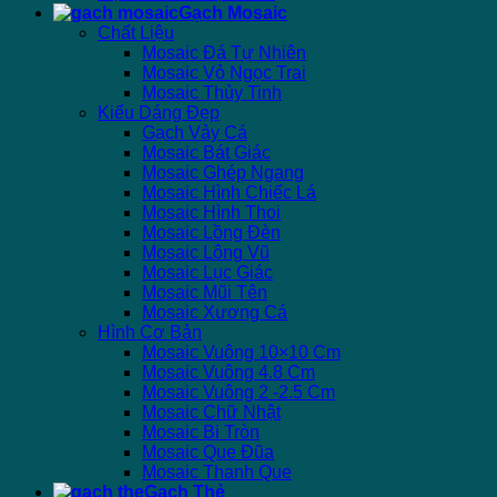
Gạch Mosaic
Chất Liệu
Mosaic Đá Tự Nhiên
Mosaic Vỏ Ngọc Trai
Mosaic Thủy Tinh
Kiểu Dáng Đẹp
Gạch Vảy Cá
Mosaic Bát Giác
Mosaic Ghép Ngang
Mosaic Hình Chiếc Lá
Mosaic Hình Thoi
Mosaic Lồng Đèn
Mosaic Lông Vũ
Mosaic Lục Giác
Mosaic Mũi Tên
Mosaic Xương Cá
Hình Cơ Bản
Mosaic Vuông 10×10 Cm
Mosaic Vuông 4.8 Cm
Mosaic Vuông 2 -2.5 Cm
Mosaic Chữ Nhật
Mosaic Bi Tròn
Mosaic Que Đũa
Mosaic Thanh Que
Gạch Thẻ