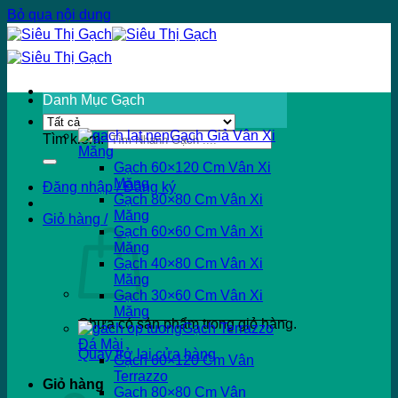
Bỏ qua nội dung
Danh Mục Gạch
Gạch Giả Vân Xi
Tìm kiếm:
Măng
Gạch 60×120 Cm Vân Xi
Măng
Đăng nhập / Đăng ký
Gạch 80×80 Cm Vân Xi
Măng
Giỏ hàng /
Gạch 60×60 Cm Vân Xi
Măng
Gạch 40×80 Cm Vân Xi
Măng
Gạch 30×60 Cm Vân Xi
Măng
Chưa có sản phẩm trong giỏ hàng.
Gạch Terrazzo
Đá Mài
Quay trở lại cửa hàng
Gạch 60×120 Cm Vân
Terrazzo
Giỏ hàng
Gạch 80×80 Cm Vân