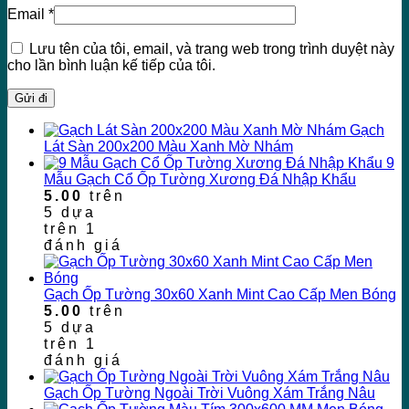
Email
*
Lưu tên của tôi, email, và trang web trong trình duyệt này
cho lần bình luận kế tiếp của tôi.
Gạch
Lát Sàn 200x200 Màu Xanh Mờ Nhám
9
Mẫu Gạch Cổ Ốp Tường Xương Đá Nhập Khẩu
5.00
trên
5 dựa
trên
1
đánh giá
Gạch Ốp Tường 30x60 Xanh Mint Cao Cấp Men Bóng
5.00
trên
5 dựa
trên
1
đánh giá
Gạch Ốp Tường Ngoài Trời Vuông Xám Trắng Nâu