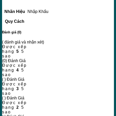
Nhãn Hiệu
Nhập Khẩu
Quy Cách
Đánh giá (0)
( đánh giá và nhận xét)
Được xếp
hạng
5
5
sao
(0) Đánh Giá
Được xếp
hạng
4
5
sao
( ) Đánh Giá
Được xếp
hạng
3
5
sao
( ) Đánh Giá
Được xếp
hạng
2
5
sao