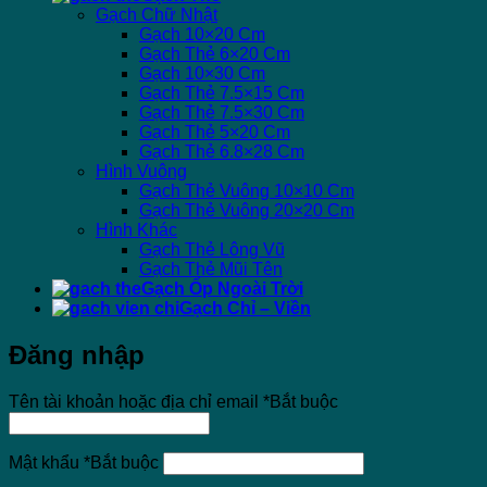
Gạch Chữ Nhật
Gạch 10×20 Cm
Gạch Thẻ 6×20 Cm
Gạch 10×30 Cm
Gạch Thẻ 7.5×15 Cm
Gạch Thẻ 7.5×30 Cm
Gạch Thẻ 5×20 Cm
Gạch Thẻ 6.8×28 Cm
Hình Vuông
Gạch Thẻ Vuông 10×10 Cm
Gạch Thẻ Vuông 20×20 Cm
Hình Khác
Gạch Thẻ Lông Vũ
Gạch Thẻ Mũi Tên
Gạch Ốp Ngoài Trời
Gạch Chỉ – Viền
Đăng nhập
Tên tài khoản hoặc địa chỉ email
*
Bắt buộc
Mật khẩu
*
Bắt buộc