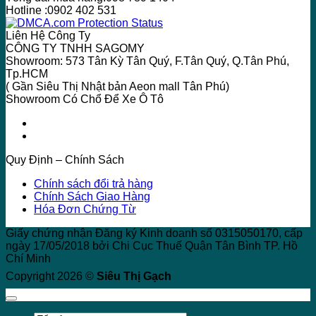
Hotline :0902 402 531
Liên Hệ Công Ty
CÔNG TY TNHH SAGOMY
Showroom: 573 Tân Kỳ Tân Quý, F.Tân Quý, Q.Tân Phú,
Tp.HCM
( Gần Siêu Thị Nhật bản Aeon mall Tân Phú)
Showroom Có Chổ Để Xe Ô Tô
Quy Định – Chính Sách
Chính sách đổi trả hàng
Chính Sách Giao Hàng
Hóa Đơn Chứng Từ
Giấy chứng nhận Đăng ký Kinh doanh số 0315050170, cấp
ngày 17/05/2018 bởi Chi Cục Thuế Quận Tân Bình TP. Hồ
Chí Minh
Copyright 2026 ©
Siêu Thị Gạch