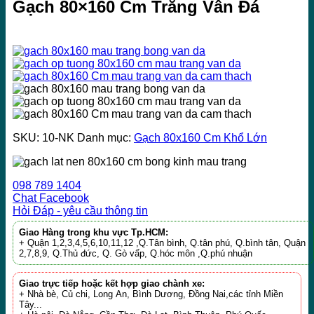
Gạch 80×160 Cm Trắng Vân Đá
SKU:
10-NK
Danh mục:
Gạch 80x160 Cm Khổ Lớn
098 789 1404
Chat Facebook
Hỏi Đáp - yêu cầu thông tin
Giao Hàng trong khu vực Tp.HCM:
+ Quận 1,2,3,4,5,6,10,11,12 ,Q.Tân bình, Q.tân phú, Q.bình tân, Quận
2,7,8,9, Q.Thủ đức, Q. Gò vấp, Q.hóc môn ,Q.phú nhuận
Giao trực tiếp hoặc kết hợp giao chành xe:
+ Nhà bè, Củ chi, Long An, Bình Dương, Đồng Nai,các tỉnh Miền
Tây...