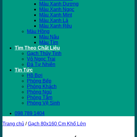
Màu Xanh Dương
Màu Xanh Ngọc
Màu Xanh Mint
Màu Xanh Lá
Màu Xanh Rêu
Màu Hồng
Màu Nâu
Màu Tím
Tìm Theo Chất Liệu
Gạch Thủy Tinh
Vỏ Ngọc Trai
Đá Tự Nhiên
Tin Tức
Hồ Bơi
Phòng Bếp
Phòng Khách
Phòng Ngủ
Phòng Tắm
Phòng Vệ Sinh
098 789 1404
Trang chủ
/
Gạch 80x160 Cm Khổ Lớn