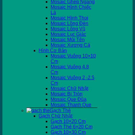
Mosaic Ghép Ngang
Mosaic Hình Chiếc
Lá
Mosaic Hình Thoi
Mosaic Lồng Đèn
Mosaic Lông Vũ
Mosaic Lục Giác
Mosaic Mũi Tên
Mosaic Xương Cá
Hình Cơ Bản
Mosaic Vuông 10×10
Cm
Mosaic Vuông 4.8
Cm
Mosaic Vuông 2 -2.5
Cm
Mosaic Chữ Nhật
Mosaic Bi Tròn
Mosaic Que Đũa
Mosaic Thanh Que
Gạch Thẻ
Gạch Chữ Nhật
Gạch 10×20 Cm
Gạch Thẻ 6×20 Cm
Gạch 10×30 Cm